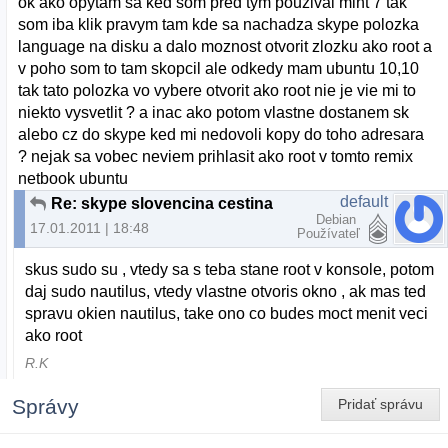
ok ako opytam sa ked som pred tym pouzival mint 7 tak
som iba klik pravym tam kde sa nachadza skype polozka
language na disku a dalo moznost otvorit zlozku ako root a
v poho som to tam skopcil ale odkedy mam ubuntu 10,10
tak tato polozka vo vybere otvorit ako root nie je vie mi to
niekto vysvetlit ? a inac ako potom vlastne dostanem sk
alebo cz do skype ked mi nedovoli kopy do toho adresara
? nejak sa vobec neviem prihlasit ako root v tomto remix
netbook ubuntu
default
Re: skype slovencina cestina
Debian
17.01.2011 | 18:48
Používateľ
skus sudo su , vtedy sa s teba stane root v konsole, potom
daj sudo nautilus, vtedy vlastne otvoris okno , ak mas ted
spravu okien nautilus, take ono co budes moct menit veci
ako root
R.K
Správy
Pridať správu