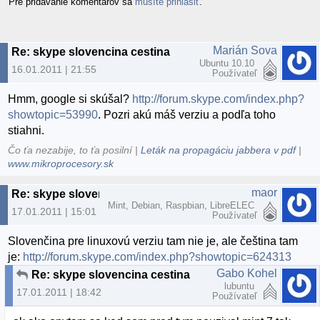
Pre pridávanie komentárov sa
musíte prihlásiť
.
Marián Sova
Re: skype slovencina cestina
Ubuntu 10.10
16.01.2011 | 21:55
Používateľ
Hmm, google si skúšal?
http://forum.skype.com/index.php?
showtopic=53990
. Pozri akú máš verziu a podľa toho
stiahni.
Čo ťa nezabije, to ťa posilní |
Leták na propagáciu jabbera v pdf
|
www.mikroprocesory.sk
maor
Re: skype slovencina cestina
Mint, Debian, Raspbian, LibreELEC
17.01.2011 | 15:01
Používateľ
Slovenčina pre linuxovú verziu tam nie je, ale čeština tam
je:
http://forum.skype.com/index.php?showtopic=624313
Gabo Kohel
Re: skype slovencina cestina
lubuntu
17.01.2011 | 18:42
Používateľ