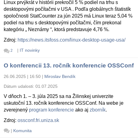
Linux prvýkrát v histórii prekročil 5 % podiel na trhu s
desktopovými počítačmi v USA . Podľa globálnych štatistík
spoločnosti StatCounter za jún 2025 má Linux teraz 5,04 %
podiel na trhu s desktopovými počítačmi, čím prekonal
kategóriu „ Neznámy “, ktorá predstavuje 4,76 %.
Zdroj:
https://news.itsfoss.com/linux-desktop-usage-usa/
|
IT novinky
2
O konferencii 13. ročník konferencie OSSConf
26.06.2025 | 16:50
|
Miroslav Bendík
Dátum udalosti:
01.07.2025
V dňoch 1. – 3. júla 2025 sa na Žilinskej univerzite
uskutoční 13. ročník konferencie OSSConf. Na webe je
zverejnený
program konferencie
ako aj
zborník
.
Zdroj:
ossconf.fri.uniza.sk
|
Komunita