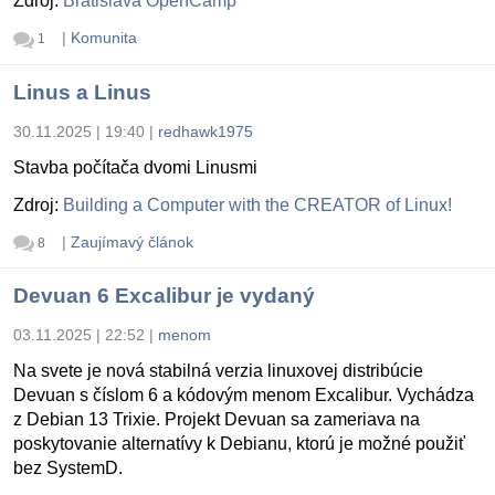
Zdroj:
Bratislava OpenCamp
|
Komunita
1
Linus a Linus
30.11.2025 | 19:40
|
redhawk1975
Stavba počítača dvomi Linusmi
Zdroj:
Building a Computer with the CREATOR of Linux!
|
Zaujímavý článok
8
Devuan 6 Excalibur je vydaný
03.11.2025 | 22:52
|
menom
Na svete je nová stabilná verzia linuxovej distribúcie
Devuan s číslom 6 a kódovým menom Excalibur. Vychádza
z Debian 13 Trixie. Projekt Devuan sa zameriava na
poskytovanie alternatívy k Debianu, ktorú je možné použiť
bez SystemD.