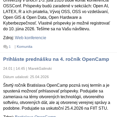
Univerzity v dňoch 1-3. júla 2026 bude konať konferencia
OSSConf. Príspevky budú zaradené v sekciách: Open AI,
LATEX, R a ich priatelia, Vývoj OSS, OSS vo vzdelávaní,
Open GIS & Open Data, Open Hardware a
Kyberbezpečnosť. Vlastné príspevky je možné registrovať
do 10. júna 2026. Tešíme sa na Vašu návštevu.
Zdroj:
Web konferencie
|
Komunita
1
Prihláste prednášku na 4. ročník OpenCamp
24.01 | 14:45
|
MarekGalinski
Dátum udalosti:
25.04.2026
Štvrtý ročník Bratislava OpenCamp pozná svoj termín a je
spustená možnosť prihlasovať príspevky. Podujatie sa
zameriava na témy otvorených technológii, otvoreného
softvéru, otvorených dát, ale aj otvorenej verejnej správy a
podobne. Podujatie sa uskutoční 25.4.2026 na FIIT STU.