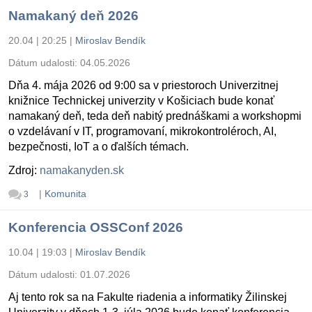
Namakaný deň 2026
20.04 | 20:25
|
Miroslav Bendík
Dátum udalosti:
04.05.2026
Dňa 4. mája 2026 od 9:00 sa v priestoroch Univerzitnej
knižnice Technickej univerzity v Košiciach bude konať
namakaný deň, teda deň nabitý prednáškami a workshopmi
o vzdelávaní v IT, programovaní, mikrokontroléroch, AI,
bezpečnosti, IoT a o ďalších témach.
Zdroj:
namakanyden.sk
|
Komunita
3
Konferencia OSSConf 2026
10.04 | 19:03
|
Miroslav Bendík
Dátum udalosti:
01.07.2026
Aj tento rok sa na Fakulte riadenia a informatiky Žilinskej