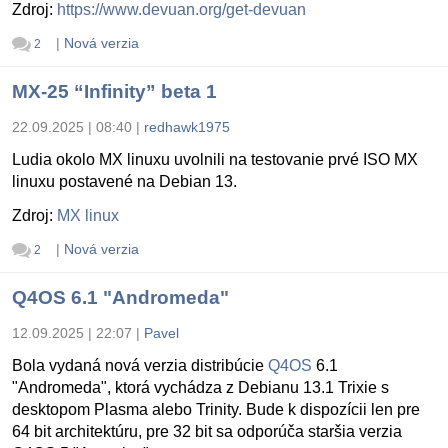
Zdroj:
https://www.devuan.org/get-devuan
|
Nová verzia
2
MX-25 “Infinity” beta 1
22.09.2025 | 08:40
|
redhawk1975
Ludia okolo MX linuxu uvolnili na testovanie prvé ISO MX
linuxu postavené na Debian 13.
Zdroj:
MX linux
|
Nová verzia
2
Q4OS 6.1 "Andromeda"
12.09.2025 | 22:07
|
Pavel
Bola vydaná nová verzia distribúcie
Q4OS
6.1
"Andromeda", ktorá vychádza z Debianu 13.1 Trixie s
desktopom Plasma alebo Trinity. Bude k dispozícii len pre
64 bit architektúru, pre 32 bit sa odporúča staršia verzia