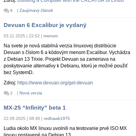
Zdroj:
Building a Computer with the CREATOR of Linux!
|
Zaujímavý článok
8
Devuan 6 Excalibur je vydaný
03.11.2025 | 22:52
|
menom
Na svete je nová stabilná verzia linuxovej distribúcie
Devuan s číslom 6 a kódovým menom Excalibur. Vychádza
z Debian 13 Trixie. Projekt Devuan sa zameriava na
poskytovanie alternatívy k Debianu, ktorú je možné použiť
bez SystemD.
Zdroj:
https://www.devuan.org/get-devuan
|
Nová verzia
2
MX-25 “Infinity” beta 1
22.09.2025 | 08:40
|
redhawk1975
Ludia okolo MX linuxu uvolnili na testovanie prvé ISO MX
linuxu postavené na Debian 13.