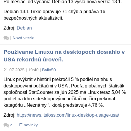
Po mesiaci od vydania Debian 13 vyšla nová verzia 13.1.
Debian 13.1 Trixie opravuje 71 chýb a pridáva 16
bezpečnostných aktualizácií.
Zdroj:
Debian
|
Nová verzia
Používanie Linuxu na desktopoch dosiahlo v
USA rekordnú úroveň.
21.07.2025 | 19:40
|
Balin50
Linux prvýkrát v histórii prekročil 5 % podiel na trhu s
desktopovými počítačmi v USA . Podľa globálnych štatistík
spoločnosti StatCounter za jún 2025 má Linux teraz 5,04 %
podiel na trhu s desktopovými počítačmi, čím prekonal
kategóriu „ Neznámy “, ktorá predstavuje 4,76 %.
Zdroj:
https://news.itsfoss.com/linux-desktop-usage-usa/
|
IT novinky
2