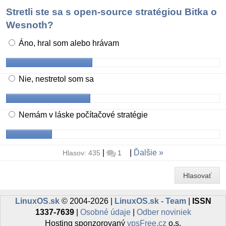
Stretli ste sa s open-source stratégiou Bitka o
Wesnoth?
Áno, hral som alebo hrávam
Nie, nestretol som sa
Nemám v láske počítačové stratégie
|
|
Ďalšie
Hlasov: 435
1
Hlasovať
LinuxOS.sk
© 2004-2026 |
LinuxOS.sk - Team
|
ISSN
1337-7639
|
Osobné údaje
|
Odber noviniek
Hosting sponzorovaný
vpsFree.cz
o.s.