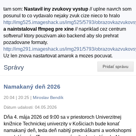
tam som:
Nastavil iny zvukovy vystup
// uplne navrch som
posunul to co vydavalo nejaky zvuk cize nieco to hralo
http://img525.imageshack.us/img525/5793/obrazovkazvukov
a naintstaloval ffmpeg pre xine
// napriklad cez centrum
softveru// ktory pouzivam ako backend aby slo prehrat
pozadovane formaty.
http://img291.imageshack.us/img291/5793/obrazovkazvukov
Uz len znova nastartovat amarok a mozes pocuvat.
Správy
Pridať správu
Namakaný deň 2026
20.04 | 20:25
|
Miroslav Bendík
Dátum udalosti:
04.05.2026
Dňa 4. mája 2026 od 9:00 sa v priestoroch Univerzitnej
knižnice Technickej univerzity v Košiciach bude konať
namakaný deň, teda deň nabitý prednáškami a workshopmi