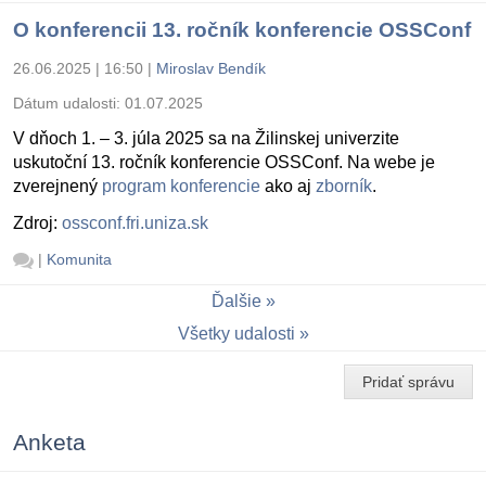
O konferencii 13. ročník konferencie OSSConf
26.06.2025 | 16:50
|
Miroslav Bendík
Dátum udalosti:
01.07.2025
V dňoch 1. – 3. júla 2025 sa na Žilinskej univerzite
uskutoční 13. ročník konferencie OSSConf. Na webe je
zverejnený
program konferencie
ako aj
zborník
.
Zdroj:
ossconf.fri.uniza.sk
|
Komunita
Ďalšie
Všetky udalosti
Pridať správu
Anketa