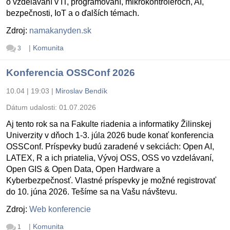
o vzdelávaní v IT, programovaní, mikrokontroléroch, AI,
bezpečnosti, IoT a o ďalších témach.
Zdroj:
namakanyden.sk
|
Komunita
3
Konferencia OSSConf 2026
10.04 | 19:03
|
Miroslav Bendík
Dátum udalosti:
01.07.2026
Aj tento rok sa na Fakulte riadenia a informatiky Žilinskej
Univerzity v dňoch 1-3. júla 2026 bude konať konferencia
OSSConf. Príspevky budú zaradené v sekciách: Open AI,
LATEX, R a ich priatelia, Vývoj OSS, OSS vo vzdelávaní,
Open GIS & Open Data, Open Hardware a
Kyberbezpečnosť. Vlastné príspevky je možné registrovať
do 10. júna 2026. Tešíme sa na Vašu návštevu.
Zdroj:
Web konferencie
|
Komunita
1