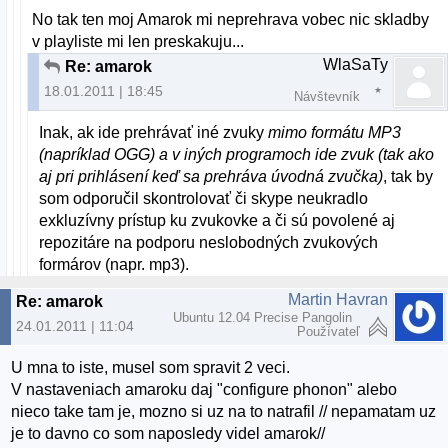
No tak ten moj Amarok mi neprehrava vobec nic skladby
v playliste mi len preskakuju...
WlaSaTy
Re: amarok
18.01.2011 | 18:45
Návštevník
Inak, ak ide prehrávať iné zvuky
mimo formátu MP3
(napríklad OGG) a v iných programoch ide zvuk (tak ako
aj pri prihlásení keď sa prehráva úvodná zvučka)
, tak by
som odporučil skontrolovať či skype neukradlo
exkluzívny prístup ku zvukovke a či sú povolené aj
repozitáre na podporu neslobodných zvukových
formárov (napr. mp3).
Martin Havran
Re: amarok
Ubuntu 12.04 Precise Pangolin
24.01.2011 | 11:04
Používateľ
U mna to iste, musel som spravit 2 veci.
V nastaveniach amaroku daj "configure phonon" alebo
nieco take tam je, mozno si uz na to natrafil // nepamatam uz
je to davno co som naposledy videl amarok//