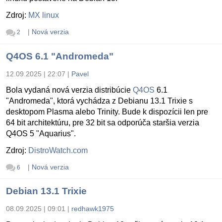
Zdroj:
MX linux
|
Nová verzia
2
Q4OS 6.1 "Andromeda"
12.09.2025 | 22:07
|
Pavel
Bola vydaná nová verzia distribúcie
Q4OS
6.1
"Andromeda", ktorá vychádza z Debianu 13.1 Trixie s
desktopom Plasma alebo Trinity. Bude k dispozícii len pre
64 bit architektúru, pre 32 bit sa odporúča staršia verzia
Q4OS 5 "Aquarius".
Zdroj:
DistroWatch.com
|
Nová verzia
6
Debian 13.1 Trixie
08.09.2025 | 09:01
|
redhawk1975