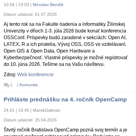
10.04 | 19:03
|
Miroslav Bendík
Dátum udalosti:
01.07.2026
Aj tento rok sa na Fakulte riadenia a informatiky Žilinskej
Univerzity v dňoch 1-3. júla 2026 bude konať konferencia
OSSConf. Príspevky budú zaradené v sekciách: Open AI,
LATEX, R a ich priatelia, Vývoj OSS, OSS vo vzdelávaní,
Open GIS & Open Data, Open Hardware a
Kyberbezpečnosť. Vlastné príspevky je možné registrovať
do 10. júna 2026. Tešíme sa na Vašu návštevu.
Zdroj:
Web konferencie
|
Komunita
1
Prihláste prednášku na 4. ročník OpenCamp
24.01 | 14:45
|
MarekGalinski
Dátum udalosti:
25.04.2026
Štvrtý ročník Bratislava OpenCamp pozná svoj termín a je