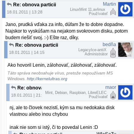
Martin
Re: obnova particii
LinuxMint 11,avlinux
18.01.2011 | 13:28
Používateľ
Jano, prudká vďaka za info, dúfam že to dobre dopadne.
Najskor to vyskúšam na nejakom svokrovom disku, potom
budem riešiť svoj. :-) Ešte raz, díky.
bedňa
Re: obnova particii
LegacyIce-antiX
18.01.2011 | 14:15
Administrátor
Ako hovoril Lenin, zálohovať, zálohovať, zálohovať.
Táto správa neobsahuje vírus, pretože nepoužívam MS
Windows.
http://kernelultras.org
maor
Re: obnova particii
Mint, Debian, Raspbian, LibreELEC
18.01.2011 | 21:10
Používateľ
nj, ale to človek nezistí, kým sa mu nedokaka disk
vlastnou alebo inou chybou
inak nie som si istý, či to povedal Lenin :D