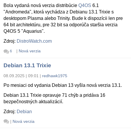
Bola vydaná nová verzia distribúcie
Q4OS
6.1
"Andromeda", ktorá vychádza z Debianu 13.1 Trixie s
desktopom Plasma alebo Trinity. Bude k dispozícii len pre
64 bit architektúru, pre 32 bit sa odporúča staršia verzia
Q4OS 5 "Aquarius".
Zdroj:
DistroWatch.com
|
Nová verzia
6
Debian 13.1 Trixie
08.09.2025 | 09:01
|
redhawk1975
Po mesiaci od vydania Debian 13 vyšla nová verzia 13.1.
Debian 13.1 Trixie opravuje 71 chýb a pridáva 16
bezpečnostných aktualizácií.
Zdroj:
Debian
|
Nová verzia