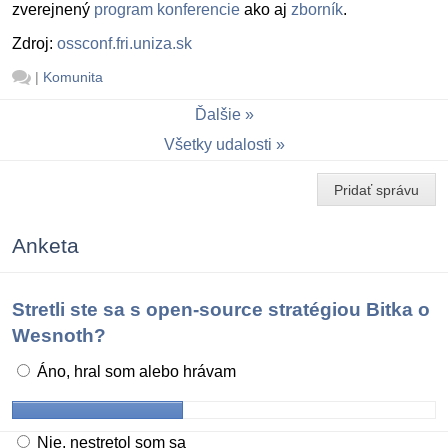
zverejnený
program konferencie
ako aj
zborník
.
Zdroj:
ossconf.fri.uniza.sk
|
Komunita
Ďalšie
Všetky udalosti
Pridať správu
Anketa
Stretli ste sa s open-source stratégiou Bitka o
Wesnoth?
Áno, hral som alebo hrávam
Nie, nestretol som sa