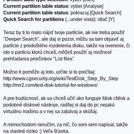
Current partition table status
: vyber [Analyse]
Current partition table status
: pokracuj [Quick Search]
Quick Search for partitions
(...under vista): stlač [Y]
Teraz by ti to malo nájsť tvoje partíciie, ak nie treba použiť
"Deeper Search", ale daj si pozor, môžu sa tam objaviť aj
partície z predošlého rozdelenia disku, takže na overenie, či
ide o partíciu ktorú chceš, môžeš použiť aj možnosť
prehľadania priečinkov "List files"
Možno ti pomôže aj toto, určite si to prečítaj:
http://www.cgsecurity.org/wiki/TestDisk_Step_By_Step
http://mrr2.com/test-disk-tutorial-for-windows/
A pre budúcnosť, ak sa chceš učiť ako funguje fdisk cfdisk a
podobné diskové nástroje, radšej si daj do pc nejakú
virtuálnu mašinu a v nej sa zabávaj a skúšaj.
A mimochodom neručím, za nič, čo som sem napísal, takže
na vlastné riziko :) Veľa šťastia.