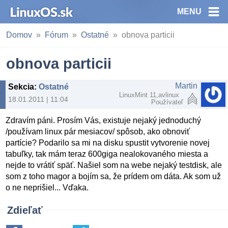
MENU
Domov
Fórum
Ostatné
obnova particii
obnova particii
Martin
Sekcia
:
Ostatné
LinuxMint 11,avlinux
18.01.2011 | 11:04
Používateľ
Zdravím páni. Prosím Vás, existuje nejaký jednoduchý
/používam linux pár mesiacov/ spôsob, ako obnoviť
partície? Podarilo sa mi na disku spustit vytvorenie novej
tabuľky, tak mám teraz 600giga nealokovaného miesta a
nejde to vrátiť späť. Našiel som na webe nejaký testdisk, ale
som z toho magor a bojím sa, že prídem om dáta. Ak som už
o ne neprišiel... Vďaka.
Zdieľať