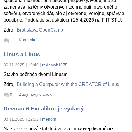
spustená možnosť prihlasovať príspevky. Podujatie sa
zameriava na témy otvorených technológii, otvoreného
softvéru, otvorených dát, ale aj otvorenej verejnej správy a
podobne. Podujatie sa uskutoční 25.4.2026 na FIIT STU.
Zdroj:
Bratislava OpenCamp
|
Komunita
1
Linus a Linus
30.11.2025 | 19:40
|
redhawk1975
Stavba počítača dvomi Linusmi
Zdroj:
Building a Computer with the CREATOR of Linux!
|
Zaujímavý článok
8
Devuan 6 Excalibur je vydaný
03.11.2025 | 22:52
|
menom
Na svete je nová stabilná verzia linuxovej distribúcie