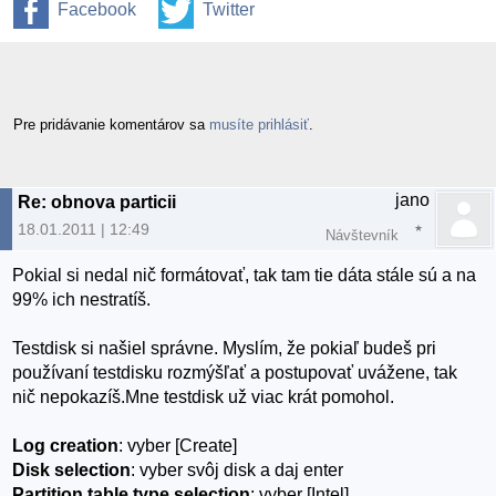
Facebook
Twitter
Pre pridávanie komentárov sa
musíte prihlásiť
.
jano
Re: obnova particii
18.01.2011 | 12:49
Návštevník
Pokial si nedal nič formátovať, tak tam tie dáta stále sú a na
99% ich nestratíš.
Testdisk si našiel správne. Myslím, že pokiaľ budeš pri
používaní testdisku rozmýšľať a postupovať uvážene, tak
nič nepokazíš.Mne testdisk už viac krát pomohol.
Log creation
: vyber [Create]
Disk selection
: vyber svôj disk a daj enter
Partition table type selection
: vyber [Intel]