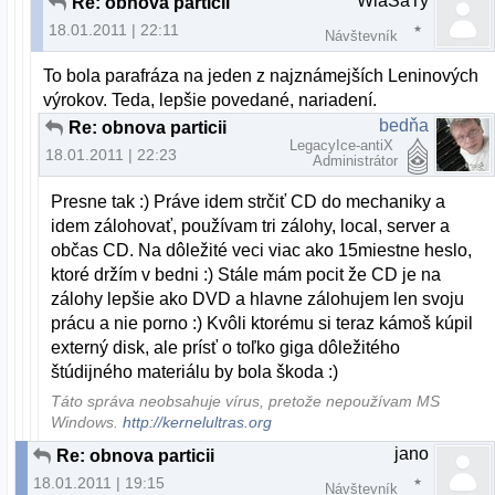
WlaSaTy
Re: obnova particii
18.01.2011 | 22:11
Návštevník
To bola parafráza na jeden z najznámejších Leninových
výrokov. Teda, lepšie povedané, nariadení.
bedňa
Re: obnova particii
LegacyIce-antiX
18.01.2011 | 22:23
Administrátor
Presne tak :) Práve idem strčiť CD do mechaniky a
idem zálohovať, používam tri zálohy, local, server a
občas CD. Na dôležité veci viac ako 15miestne heslo,
ktoré držím v bedni :) Stále mám pocit že CD je na
zálohy lepšie ako DVD a hlavne zálohujem len svoju
prácu a nie porno :) Kvôli ktorému si teraz kámoš kúpil
externý disk, ale prísť o toľko giga dôležitého
štúdijného materiálu by bola škoda :)
Táto správa neobsahuje vírus, pretože nepoužívam MS
Windows.
http://kernelultras.org
jano
Re: obnova particii
18.01.2011 | 19:15
Návštevník