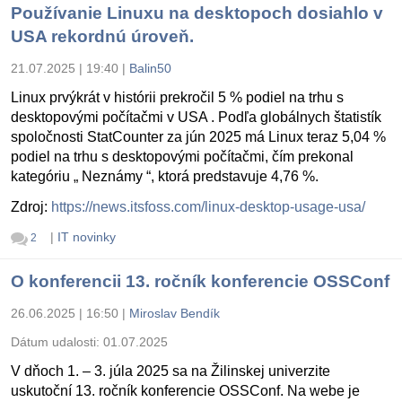
Používanie Linuxu na desktopoch dosiahlo v
USA rekordnú úroveň.
21.07.2025 | 19:40
|
Balin50
Linux prvýkrát v histórii prekročil 5 % podiel na trhu s
desktopovými počítačmi v USA . Podľa globálnych štatistík
spoločnosti StatCounter za jún 2025 má Linux teraz 5,04 %
podiel na trhu s desktopovými počítačmi, čím prekonal
kategóriu „ Neznámy “, ktorá predstavuje 4,76 %.
Zdroj:
https://news.itsfoss.com/linux-desktop-usage-usa/
|
IT novinky
2
O konferencii 13. ročník konferencie OSSConf
26.06.2025 | 16:50
|
Miroslav Bendík
Dátum udalosti:
01.07.2025
V dňoch 1. – 3. júla 2025 sa na Žilinskej univerzite
uskutoční 13. ročník konferencie OSSConf. Na webe je