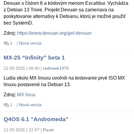
Devuan s číslom 6 a kódovým menom Excalibur. Vychádza
z Debian 13 Trixie. Projekt Devuan sa zameriava na
poskytovanie alternatívy k Debianu, ktorú je možné použiť
bez SystemD.
Zdroj:
https://www.devuan.org/get-devuan
|
Nová verzia
2
MX-25 “Infinity” beta 1
22.09.2025 | 08:40
|
redhawk1975
Ludia okolo MX linuxu uvolnili na testovanie prvé ISO MX
linuxu postavené na Debian 13.
Zdroj:
MX linux
|
Nová verzia
2
Q4OS 6.1 "Andromeda"
12.09.2025 | 22:07
|
Pavel