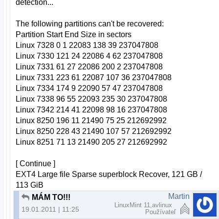
detection...
The following partitions can't be recovered:
Partition Start End Size in sectors
Linux 7328 0 1 22083 138 39 237047808
Linux 7330 121 24 22086 4 62 237047808
Linux 7331 61 27 22086 200 2 237047808
Linux 7331 223 61 22087 107 36 237047808
Linux 7334 174 9 22090 57 47 237047808
Linux 7338 96 55 22093 235 30 237047808
Linux 7342 214 41 22098 98 16 237047808
Linux 8250 196 11 21490 75 25 212692992
Linux 8250 228 43 21490 107 57 212692992
Linux 8251 71 13 21490 205 27 212692992
[ Continue ]
EXT4 Large file Sparse superblock Recover, 121 GB /
113 GiB
Martin
MÁM TO!!!
LinuxMint 11,avlinux
19.01.2011 | 11:25
Používateľ