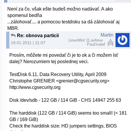
Není za čo, však ešte budeš možno nadávať. A ako
spomenul bedňa
...zálohovať.... a pomocou testdisku sa dá zálohovať aj
MBR.
Martin
Re: obnova particii
LinuxMint 11,avlinux
19.01.2011 | 11:07
Používateľ
Prosím, môžete mi povedať či je to ok a či možem ísť
dalej? Nerozumiem tej poslednej veci.
TestDisk 6.11, Data Recovery Utility, April 2009
Christophe GRENIER <grenier@cgsecurity.org>
http://www.cgsecurity.org
Disk /dev/sdb - 122 GB / 114 GiB - CHS 14947 255 63
The harddisk (122 GB / 114 GiB) seems too small! (< 181
GB / 169 GiB)
Check the harddisk size: HD jumpers settings, BIOS