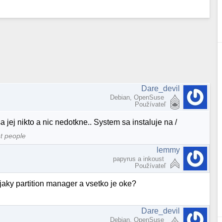
Dare_devil
Debian, OpenSuse
Používateľ
a jej nikto a nic nedotkne.. System sa instaluje na /
nt people
lemmy
papyrus a inkoust
Používateľ
aky partition manager a vsetko je oke?
Dare_devil
Debian, OpenSuse