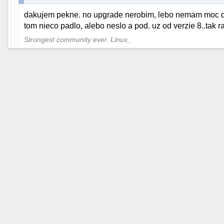
dakujem pekne. no upgrade nerobim, lebo nemam moc d
tom nieco padlo, alebo neslo a pod. uz od verzie 8..tak rad
Strongest community ever. Linux_