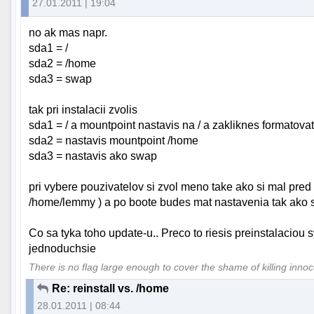
27.01.2011 | 19:04
no ak mas napr.
sda1 = /
sda2 = /home
sda3 = swap
tak pri instalacii zvolis
sda1 = / a mountpoint nastavis na / a zakliknes formatova
sda2 = nastavis mountpoint /home
sda3 = nastavis ako swap
pri vybere pouzivatelov si zvol meno take ako si mal pred 
/home/lemmy ) a po boote budes mat nastavenia tak ako s
Co sa tyka toho update-u.. Preco to riesis preinstalaciou
jednoduchsie
There is no flag large enough to cover the shame of killing inno
Re: reinstall vs. /home
28.01.2011 | 08:44