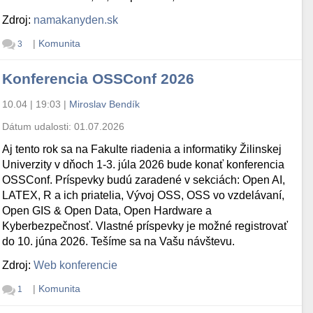
Zdroj:
namakanyden.sk
|
Komunita
3
Konferencia OSSConf 2026
10.04 | 19:03
|
Miroslav Bendík
Dátum udalosti:
01.07.2026
Aj tento rok sa na Fakulte riadenia a informatiky Žilinskej
Univerzity v dňoch 1-3. júla 2026 bude konať konferencia
OSSConf. Príspevky budú zaradené v sekciách: Open AI,
LATEX, R a ich priatelia, Vývoj OSS, OSS vo vzdelávaní,
Open GIS & Open Data, Open Hardware a
Kyberbezpečnosť. Vlastné príspevky je možné registrovať
do 10. júna 2026. Tešíme sa na Vašu návštevu.
Zdroj:
Web konferencie
|
Komunita
1