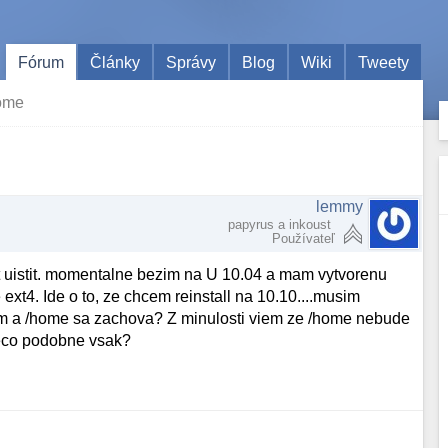
Fórum
Články
Správy
Blog
Wiki
Tweety
home
lemmy
papyrus a inkoust
Používateľ
 uistit. momentalne bezim na U 10.04 a mam vytvorenu
xt4. Ide o to, ze chcem reinstall na 10.10....musim
tem a /home sa zachova? Z minulosti viem ze /home nebude
nieco podobne vsak?