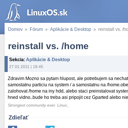
Domov
Fórum
Aplikácie & Desktop
reinstall vs. /
reinstall vs. /home
Sekcia
:
Aplikácie & Desktop
27.01.2011 | 18:45
Zdravim Mozno sa pytam hlupost, ale potrebujem sa nechat
samostatnu particiu na system / a samostatnu na /home.obe e
zalohovat /home na iny hdd, alebo staci preinstalovat sys
hned vidno..bude ho treba asi pripojit cez Gparted alebo 
Strongest community ever. Linux_
Zdieľať