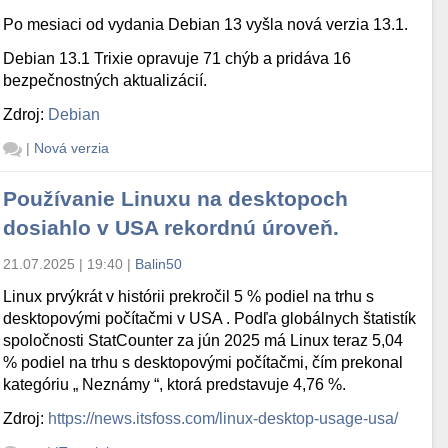
Po mesiaci od vydania Debian 13 vyšla nová verzia 13.1.
Debian 13.1 Trixie opravuje 71 chýb a pridáva 16
bezpečnostných aktualizácií.
Zdroj:
Debian
|
Nová verzia
Používanie Linuxu na desktopoch
dosiahlo v USA rekordnú úroveň.
21.07.2025 | 19:40
|
Balin50
Linux prvýkrát v histórii prekročil 5 % podiel na trhu s
desktopovými počítačmi v USA . Podľa globálnych štatistík
spoločnosti StatCounter za jún 2025 má Linux teraz 5,04
% podiel na trhu s desktopovými počítačmi, čím prekonal
kategóriu „ Neznámy “, ktorá predstavuje 4,76 %.
Zdroj:
https://news.itsfoss.com/linux-desktop-usage-usa/