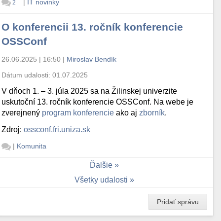
|
IT novinky
2
O konferencii 13. ročník konferencie
OSSConf
26.06.2025 | 16:50
|
Miroslav Bendík
Dátum udalosti:
01.07.2025
V dňoch 1. – 3. júla 2025 sa na Žilinskej univerzite
uskutoční 13. ročník konferencie OSSConf. Na webe je
zverejnený
program konferencie
ako aj
zborník
.
Zdroj:
ossconf.fri.uniza.sk
|
Komunita
Ďalšie
Všetky udalosti
Pridať správu