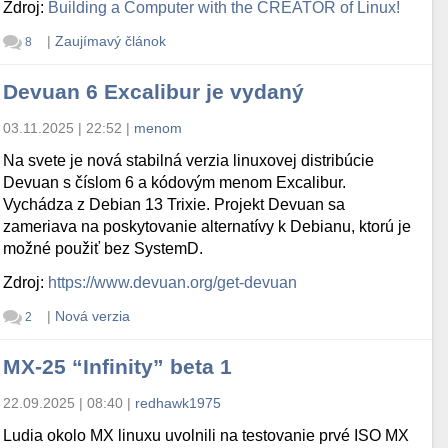
Zdroj:
Building a Computer with the CREATOR of Linux!
|
Zaujímavý článok
8
Devuan 6 Excalibur je vydaný
03.11.2025 | 22:52
|
menom
Na svete je nová stabilná verzia linuxovej distribúcie
Devuan s číslom 6 a kódovým menom Excalibur.
Vychádza z Debian 13 Trixie. Projekt Devuan sa
zameriava na poskytovanie alternatívy k Debianu, ktorú je
možné použiť bez SystemD.
Zdroj:
https://www.devuan.org/get-devuan
|
Nová verzia
2
MX-25 “Infinity” beta 1
22.09.2025 | 08:40
|
redhawk1975
Ludia okolo MX linuxu uvolnili na testovanie prvé ISO MX