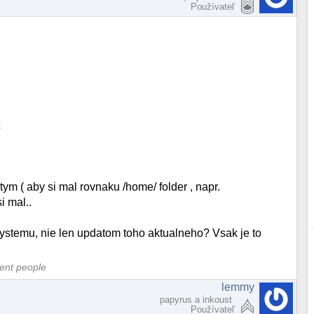
Používateľ
t
tym ( aby si mal rovnaku /home/ folder , napr.
i mal..
 systemu, nie len updatom toho aktualneho? Vsak je to
cent people
lemmy
papyrus a inkoust
Používateľ