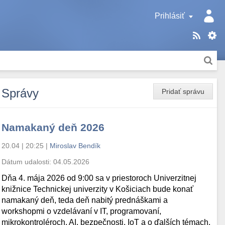
Prihlásiť
Správy
Pridať správu
Namakaný deň 2026
20.04 | 20:25
|
Miroslav Bendík
Dátum udalosti:
04.05.2026
Dňa 4. mája 2026 od 9:00 sa v priestoroch Univerzitnej
knižnice Technickej univerzity v Košiciach bude konať
namakaný deň, teda deň nabitý prednáškami a
workshopmi o vzdelávaní v IT, programovaní,
mikrokontroléroch, AI, bezpečnosti, IoT a o ďalších témach.