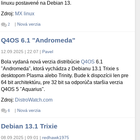
linuxu postavené na Debian 13.
Zdroj:
MX linux
|
Nová verzia
2
Q4OS 6.1 "Andromeda"
12.09.2025 | 22:07
|
Pavel
Bola vydaná nová verzia distribúcie
Q4OS
6.1
"Andromeda", ktorá vychádza z Debianu 13.1 Trixie s
desktopom Plasma alebo Trinity. Bude k dispozícii len pre
64 bit architektúru, pre 32 bit sa odporúča staršia verzia
Q4OS 5 "Aquarius".
Zdroj:
DistroWatch.com
|
Nová verzia
6
Debian 13.1 Trixie
08.09.2025 | 09:01
|
redhawk1975