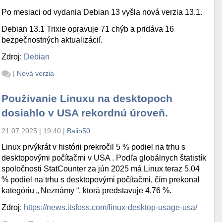
Po mesiaci od vydania Debian 13 vyšla nová verzia 13.1.
Debian 13.1 Trixie opravuje 71 chýb a pridáva 16
bezpečnostných aktualizácií.
Zdroj:
Debian
|
Nová verzia
Používanie Linuxu na desktopoch
dosiahlo v USA rekordnú úroveň.
21.07.2025 | 19:40
|
Balin50
Linux prvýkrát v histórii prekročil 5 % podiel na trhu s
desktopovými počítačmi v USA . Podľa globálnych štatistík
spoločnosti StatCounter za jún 2025 má Linux teraz 5,04
% podiel na trhu s desktopovými počítačmi, čím prekonal
kategóriu „ Neznámy “, ktorá predstavuje 4,76 %.
Zdroj:
https://news.itsfoss.com/linux-desktop-usage-usa/