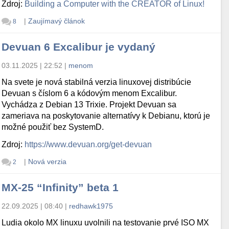
Zdroj:
Building a Computer with the CREATOR of Linux!
|
Zaujímavý článok
8
Devuan 6 Excalibur je vydaný
03.11.2025 | 22:52
|
menom
Na svete je nová stabilná verzia linuxovej distribúcie
Devuan s číslom 6 a kódovým menom Excalibur.
Vychádza z Debian 13 Trixie. Projekt Devuan sa
zameriava na poskytovanie alternatívy k Debianu, ktorú je
možné použiť bez SystemD.
Zdroj:
https://www.devuan.org/get-devuan
|
Nová verzia
2
MX-25 “Infinity” beta 1
22.09.2025 | 08:40
|
redhawk1975
Ludia okolo MX linuxu uvolnili na testovanie prvé ISO MX