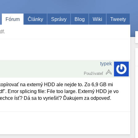
Fórum
Články
Správy
Blog
Wiki
Tweety
df.
typek
Používateľ
kopírovať na externý HDD ale nejde to. Zo 6,9 GB mi
 Error splicing file: File too large. Externý HDD je vo
 nechce ísť? Dá sa to vyriešiť? Ďakujem za odpoveď.