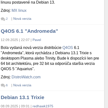
linuxu postavené na Debian 13.
Zdroj:
MX linux
|
Nová verzia
2
Q4OS 6.1 "Andromeda"
12.09.2025 | 22:07
|
Pavel
Bola vydaná nová verzia distribúcie
Q4OS
6.1
"Andromeda", ktorá vychádza z Debianu 13.1 Trixie s
desktopom Plasma alebo Trinity. Bude k dispozícii len pre
64 bit architektúru, pre 32 bit sa odporúča staršia verzia
Q4OS 5 "Aquarius".
Zdroj:
DistroWatch.com
|
Nová verzia
6
Debian 13.1 Trixie
08.09.2025 | 09:01
|
redhawk1975