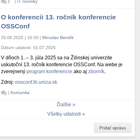
|
IT novinky
2
O konferencii 13. ročník konferencie
OSSConf
26.06.2025 | 16:50
|
Miroslav Bendík
Dátum udalosti:
01.07.2025
V dňoch 1. – 3. júla 2025 sa na Žilinskej univerzite
uskutoční 13. ročník konferencie OSSConf. Na webe je
zverejnený
program konferencie
ako aj
zborník
.
Zdroj:
ossconf.fri.uniza.sk
|
Komunita
Ďalšie
Všetky udalosti
Pridať správu