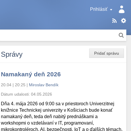
Prihlásiť
Správy
Pridať správu
Namakaný deň 2026
20.04 | 20:25
|
Miroslav Bendík
Dátum udalosti:
04.05.2026
Dňa 4. mája 2026 od 9:00 sa v priestoroch Univerzitnej
knižnice Technickej univerzity v Košiciach bude konať
namakaný deň, teda deň nabitý prednáškami a
workshopmi o vzdelávaní v IT, programovaní,
mikrokontroléroch, AI, bezpečnosti, IoT a o ďalších témach.