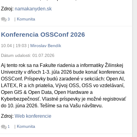
Zdroj:
namakanyden.sk
|
Komunita
3
Konferencia OSSConf 2026
10.04 | 19:03
|
Miroslav Bendík
Dátum udalosti:
01.07.2026
Aj tento rok sa na Fakulte riadenia a informatiky Žilinskej
Univerzity v dňoch 1-3. júla 2026 bude konať konferencia
OSSConf. Príspevky budú zaradené v sekciách: Open AI,
LATEX, R a ich priatelia, Vývoj OSS, OSS vo vzdelávaní,
Open GIS & Open Data, Open Hardware a
Kyberbezpečnosť. Vlastné príspevky je možné registrovať
do 10. júna 2026. Tešíme sa na Vašu návštevu.
Zdroj:
Web konferencie
|
Komunita
1