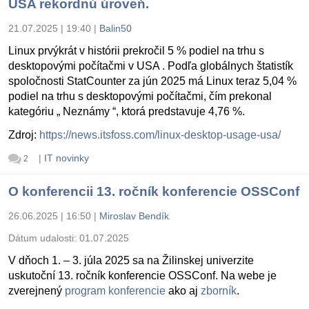
USA rekordnú úroveň.
21.07.2025 | 19:40
|
Balin50
Linux prvýkrát v histórii prekročil 5 % podiel na trhu s
desktopovými počítačmi v USA . Podľa globálnych štatistík
spoločnosti StatCounter za jún 2025 má Linux teraz 5,04 %
podiel na trhu s desktopovými počítačmi, čím prekonal
kategóriu „ Neznámy “, ktorá predstavuje 4,76 %.
Zdroj:
https://news.itsfoss.com/linux-desktop-usage-usa/
|
IT novinky
2
O konferencii 13. ročník konferencie OSSConf
26.06.2025 | 16:50
|
Miroslav Bendík
Dátum udalosti:
01.07.2025
V dňoch 1. – 3. júla 2025 sa na Žilinskej univerzite
uskutoční 13. ročník konferencie OSSConf. Na webe je
zverejnený
program konferencie
ako aj
zborník
.