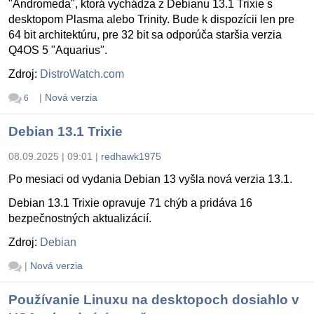
"Andromeda", ktorá vychádza z Debianu 13.1 Trixie s
desktopom Plasma alebo Trinity. Bude k dispozícii len pre
64 bit architektúru, pre 32 bit sa odporúča staršia verzia
Q4OS 5 "Aquarius".
Zdroj:
DistroWatch.com
|
Nová verzia
6
Debian 13.1 Trixie
08.09.2025 | 09:01
|
redhawk1975
Po mesiaci od vydania Debian 13 vyšla nová verzia 13.1.
Debian 13.1 Trixie opravuje 71 chýb a pridáva 16
bezpečnostných aktualizácií.
Zdroj:
Debian
|
Nová verzia
Používanie Linuxu na desktopoch dosiahlo v