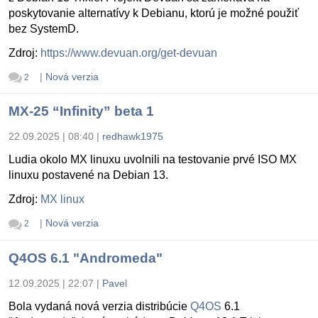
poskytovanie alternatívy k Debianu, ktorú je možné použiť
bez SystemD.
Zdroj:
https://www.devuan.org/get-devuan
|
Nová verzia
2
MX-25 “Infinity” beta 1
22.09.2025 | 08:40
|
redhawk1975
Ludia okolo MX linuxu uvolnili na testovanie prvé ISO MX
linuxu postavené na Debian 13.
Zdroj:
MX linux
|
Nová verzia
2
Q4OS 6.1 "Andromeda"
12.09.2025 | 22:07
|
Pavel
Bola vydaná nová verzia distribúcie
Q4OS
6.1