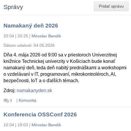
Správy
Pridať správu
Namakaný deň 2026
20.04 | 20:25
|
Miroslav Bendík
Dátum udalosti:
04.05.2026
Dňa 4. mája 2026 od 9:00 sa v priestoroch Univerzitnej
knižnice Technickej univerzity v Košiciach bude konať
namakaný deň, teda deň nabitý prednáškami a workshopmi
o vzdelávaní v IT, programovaní, mikrokontroléroch, AI,
bezpečnosti, IoT a o ďalších témach.
Zdroj:
namakanyden.sk
|
Komunita
3
Konferencia OSSConf 2026
10.04 | 19:03
|
Miroslav Bendík