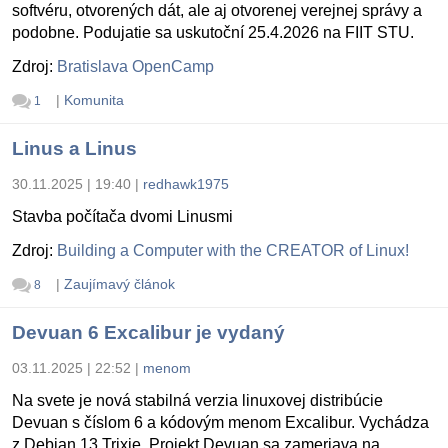
softvéru, otvorených dát, ale aj otvorenej verejnej správy a
podobne. Podujatie sa uskutoční 25.4.2026 na FIIT STU.
Zdroj:
Bratislava OpenCamp
|
Komunita
1
Linus a Linus
30.11.2025 | 19:40
|
redhawk1975
Stavba počítača dvomi Linusmi
Zdroj:
Building a Computer with the CREATOR of Linux!
|
Zaujímavý článok
8
Devuan 6 Excalibur je vydaný
03.11.2025 | 22:52
|
menom
Na svete je nová stabilná verzia linuxovej distribúcie
Devuan s číslom 6 a kódovým menom Excalibur. Vychádza
z Debian 13 Trixie. Projekt Devuan sa zameriava na