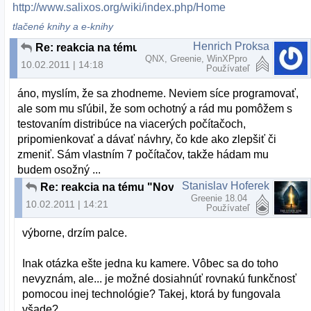
http://www.salixos.org/wiki/index.php/Home
tlačené knihy a e-knihy
Henrich Proksa
Re: reakcia na tému "Nove slovenske linuxove distro"
QNX, Greenie, WinXPpro
10.02.2011 | 14:18
Používateľ
áno, myslím, že sa zhodneme. Neviem síce programovať,
ale som mu sľúbil, že som ochotný a rád mu pomôžem s
testovaním distribúce na viacerých počítačoch,
pripomienkovať a dávať návhry, čo kde ako zlepšiť či
zmeniť. Sám vlastním 7 počítačov, takže hádam mu
budem osožný ...
Stanislav Hoferek
Re: reakcia na tému "Nove slovenske linuxove distro"
Greenie 18.04
10.02.2011 | 14:21
Používateľ
výborne, drzím palce.
Inak otázka ešte jedna ku kamere. Vôbec sa do toho
nevyznám, ale... je možné dosiahnúť rovnakú funkčnosť
pomocou inej technológie? Takej, ktorá by fungovala
všade?