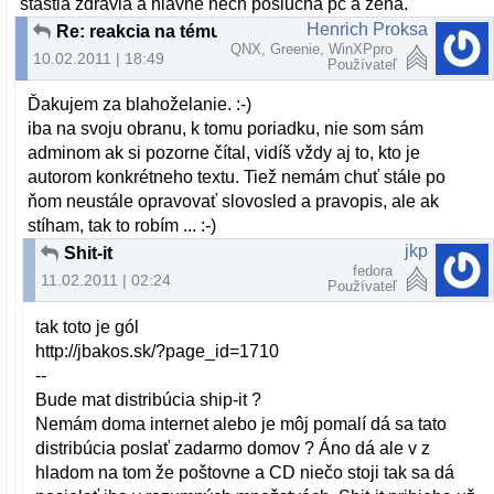
štastia zdravia a hlavne nech poslucha pc a žena.
Henrich Proksa
Re: reakcia na tému "Nove slovenske linuxove distro"
QNX, Greenie, WinXPpro
10.02.2011 | 18:49
Používateľ
Ďakujem za blahoželanie. :-)
iba na svoju obranu, k tomu poriadku, nie som sám
adminom ak si pozorne čítal, vidíš vždy aj to, kto je
autorom konkrétneho textu. Tiež nemám chuť stále po
ňom neustále opravovať slovosled a pravopis, ale ak
stíham, tak to robím ... :-)
jkp
Shit-it
fedora
11.02.2011 | 02:24
Používateľ
tak toto je gól
http://jbakos.sk/?page_id=1710
--
Bude mat distribúcia ship-it ?
Nemám doma internet alebo je môj pomalí dá sa tato
distribúcia poslať zadarmo domov ? Áno dá ale v z
hladom na tom že poštovne a CD niečo stoji tak sa dá