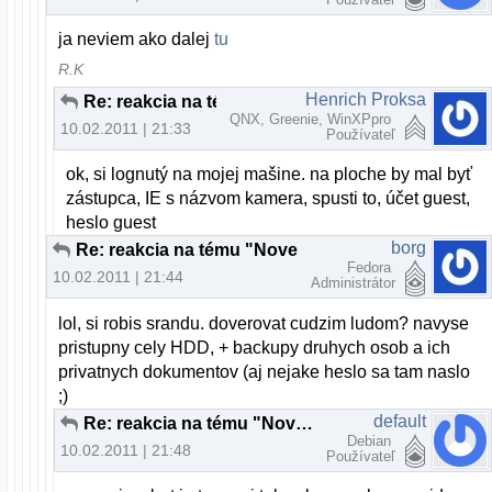
ja neviem ako dalej
tu
R.K
Henrich Proksa
Re: reakcia na tému "Nove slovenske linuxove distro"
QNX, Greenie, WinXPpro
10.02.2011 | 21:33
Používateľ
ok, si lognutý na mojej mašine. na ploche by mal byť
zástupca, IE s názvom kamera, spusti to, účet guest,
heslo guest
borg
Re: reakcia na tému "Nove slovenske linuxove distro"
Fedora
10.02.2011 | 21:44
Administrátor
lol, si robis srandu. doverovat cudzim ludom? navyse
pristupny cely HDD, + backupy druhych osob a ich
privatnych dokumentov (aj nejake heslo sa tam naslo
;)
default
Re: reakcia na tému "Nove slovenske linuxove distro"
Debian
10.02.2011 | 21:48
Používateľ