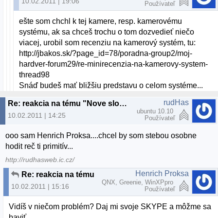
10.02.2011 | 19:06
Používateľ
ešte som chchl k tej kamere, resp. kamerovému
systému, ak sa chceš trochu o tom dozvedieť niečo
viacej, urobil som recenziu na kamerový systém, tu:
http://jbakos.sk/?page_id=78/poradna-group2/moj-
hardver-forum29/re-minirecenzia-na-kamerovy-system-
thread98
Snáď budeš mať bližšiu predstavu o celom systéme...
rudHas
Re: reakcia na tému "Nove slovenske linuxove distro"
ubuntu 10.10
10.02.2011 | 14:25
Používateľ
ooo sam Henrich Proksa....chcel by som stebou osobne
hodit reč ti primitív...
http://rudhasweb.ic.cz/
Henrich Proksa
Re: reakcia na tému "Nove slovenske linuxove distro"
QNX, Greenie, WinXPpro
10.02.2011 | 15:16
Používateľ
Vidíš v niečom problém? Daj mi svoje SKYPE a môžme sa
baviť ...