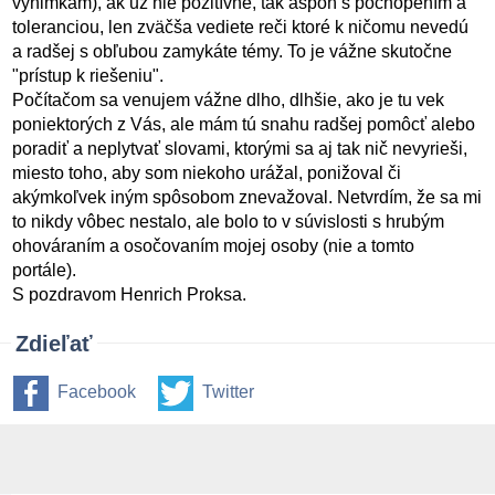
výnimkám), ak už nie pozitívne, tak aspoň s pochopením a
toleranciou, len zväčša vediete reči ktoré k ničomu nevedú
a radšej s obľubou zamykáte témy. To je vážne skutočne
"prístup k riešeniu".
Počítačom sa venujem vážne dlho, dlhšie, ako je tu vek
poniektorých z Vás, ale mám tú snahu radšej pomôcť alebo
poradiť a neplytvať slovami, ktorými sa aj tak nič nevyrieši,
miesto toho, aby som niekoho urážal, ponižoval či
akýmkoľvek iným spôsobom znevažoval. Netvrdím, že sa mi
to nikdy vôbec nestalo, ale bolo to v súvislosti s hrubým
ohováraním a osočovaním mojej osoby (nie a tomto
portále).
S pozdravom Henrich Proksa.
Zdieľať
Facebook
Twitter