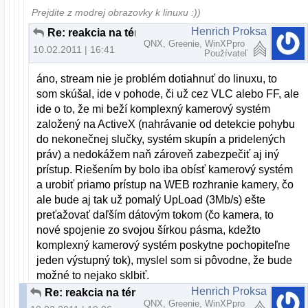
Prejdite z modrej obrazovky k linuxu :))
Henrich Proksa
Re: reakcia na tému "Nove slovenske linuxove distro"
QNX, Greenie, WinXPpro
10.02.2011 | 16:41
Používateľ
áno, stream nie je problém dotiahnuť do linuxu, to
som skúšal, ide v pohode, či už cez VLC alebo FF, ale
ide o to, že mi beží komplexný kamerový systém
založený na ActiveX (nahrávanie od detekcie pohybu
do nekonečnej slučky, systém skupín a pridelených
práv) a nedokážem naň zároveň zabezpečiť aj iný
prístup. Riešením by bolo iba obísť kamerový systém
a urobiť priamo prístup na WEB rozhranie kamery, čo
ale bude aj tak už pomalý UpLoad (3Mb/s) ešte
preťažovať daľším dátovým tokom (čo kamera, to
nové spojenie zo svojou šírkou pásma, kdežto
komplexný kamerový systém poskytne pochopiteľne
jeden výstupný tok), myslel som si pôvodne, že bude
možné to nejako sklbiť.
Henrich Proksa
Re: reakcia na tému "Nove slovenske linuxove distro"
QNX, Greenie, WinXPpro