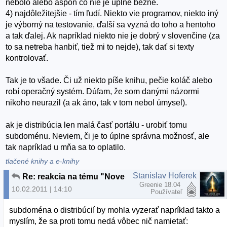
nebolo alebo aspoň čo nie je úplne bežné.
4) najdôležitejšie - tím ľudí. Niekto vie programov, niekto iný
je výborný na testovanie, ďalší sa vyzná do toho a hentoho
a tak ďalej. Ak napríklad niekto nie je dobrý v slovenčine (za
to sa netreba hanbiť, tiež mi to nejde), tak dať si texty
kontrolovať.
Tak je to všade. Či už niekto píše knihu, pečie koláč alebo
robí operačný systém. Dúfam, že som danými názormi
nikoho neurazil (a ak áno, tak v tom nebol úmysel).
ak je distribúcia len malá časť portálu - urobiť tomu
subdoménu. Neviem, či je to úplne správna možnosť, ale
tak napríklad u mňa sa to oplatilo.
tlačené knihy a e-knihy
Stanislav Hoferek
Re: reakcia na tému "Nove slovenske linuxove distro"
Greenie 18.04
10.02.2011 | 14:10
Používateľ
subdoména o distribúcií by mohla vyzerať napríklad takto a
myslím, že sa proti tomu nedá vôbec nič namietať: