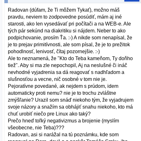
Radovan (dúfam, že Ti môžem Tykať), možno máš
pravdu, neviem to zodpovedne posúdiť, mám aj iné
starosti, ako len vysedávať pri počítači a na WEB-e. Ale
tých pár sekúnd na diakritiku si nájdem. Neber to ako
podpichovanie, prosím Ťa. :-) A nikde som nenapísal, že
je to prejav primitívnosti, ale som písal, že je to prežitok
pohodlnosť, lenivosť, čítaj pozornejšie. :-)
Ale to neznamená, že "Kto do Teba kameňom, Ty doňho
tiež". Aby si ma zle nepochopil, Aj na neslušné či ináč
nevhodné vyjadrenia sa dá reagovať s nadhľadom a
slušnosťou a vecne, nič osobné v tom nie je.
Pejoratívne povedané, ak nejdem s prúdom, idem
automaticky proti nemu? nie je to trochu zvláštne
zmýšľanie? Urazil som snáď niekoho tým, že vyjadrujem
svoje názory a snažím sa obhájiť snahu niekoho, kto má
chuť urobiť niečo pre Linux ako taký?
Prečo hneď toľký negativizmus a brojenie (myslím
všeobecne, nie Teba)???
Radovan, asi si narážal na tú poznámku, kde som