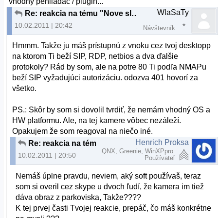
vhodný pehliadač / plugin...
WlaSaTy
Re: reakcia na tému "Nove slovenske linuxove distro"
10.02.2011 | 20:42
Návštevník
Hmmm. Takže ju máš prístupnú z vnoku cez tvoj desktopp
na ktorom Ti beží SIP, RDP, netbios a dva ďalšie
protokoly? Rád by som, ale na potre 80 Ti podľa NMAPu
beží SIP vyžadujúci autorizáciu. odozva 401 hovorí za
všetko.
PS.: Skôr by som si dovolil tvrdiť, že nemám vhodný OS a
HW platformu. Ale, na tej kamere vôbec nezáleží.
Opakujem že som reagoval na niečo iné.
Henrich Proksa
Re: reakcia na tému "Nove slovenske linuxove distro"
QNX, Greenie, WinXPpro
10.02.2011 | 20:50
Používateľ
Nemáš úplne pravdu, neviem, aký soft používaš, teraz
som si overil cez skype u dvoch ľudí, že kamera im tiež
dáva obraz z parkoviska, Takže????
K tej prvej časti Tvojej reakcie, prepáč, čo máš konkrétne