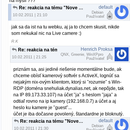
na mysli ???
default
Re: reakcia na tému "Nove slovenske linuxove distro"
Debian
10.02.2011 | 21:10
Používateľ
jak sa da ist na tu webku, aj ja to chcem skusit, nikde
som nekukal nic na Live camere :)
R.K
Henrich Proksa
Re: reakcia na tému "Nove slovenske linuxove distro"
QNX, Greenie, WinXPpro
10.02.2011 | 21:25
Používateľ
priznám sa, asi jediné riešenie momentálne bude, ak
chceme obísť kamerový softvér s ActiveX, lognúť sa
nejakým nix-ovým klientom, ktorý si "rozumie" s Win-
RDP (doména snehuliak.dynalias.net, ak nepôjde, tak
na IP 89.173.33.107) na účet "ja" s heslom "jaja" a
odtiaľ rovno na ip kamery (192.168.0.7) a účet a aj
heslo ku kamere je "guest"...
účet je iba dočasne povolený, štandardne je bloknutý.
default
Re: reakcia na tému "Nove slovenske linuxove distro"
Debian
10.02.2011 | 21:30
Používateľ