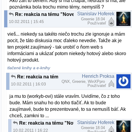
Ako žart to beriem. Aby si ma chápal, neurazil si ma, ale
poznámka bola trochu mimo témy, nemyslíš ?
Stanislav Hoferek
Re: reakcia na tému "Nove slovenske linuxove distro"
Greenie 18.04
10.02.2011 | 15:45
Používateľ
vieš... niekedy sa takéto niečo trochu zle ignoruje a mám
pocit, že táto diskusia moc ďaleko nevedie. Takže ak je
ten projekt zaujímavý - tak urobiť o ňom web s
informáciami a ukázať potom niekedy hotový alebo skoro
hotový produkt.
tlačené knihy a e-knihy
Henrich Proksa
Re: reakcia na tému "Nove slovenske linuxove distro"
QNX, Greenie, WinXPpro
10.02.2011 | 16:03
Používateľ
ja mu to (workyb-ovi) stále vravím. Uvidíme, čo z toho
bude. Mám snahu ho do toho tlačiť. Ak to bude
zaujímavé, bude to prezentované, to sa nemusíš báť. Ak
chceš, zamkni to ...
Stanislav Hoferek
Re: reakcia na tému "Nove slovenske linuxove distro"
Greenie 18.04
10.02.2011 | 16:22
Používateľ