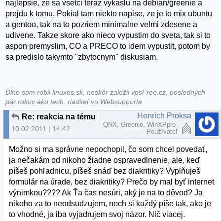
najlepsie, ze sa vsetci teraz vykaslu na debian/greenie a
prejdu k tomu. Pokial tam niekto napise, ze je to mix ubuntu
a gentoo, tak na to pozriem minimalne velmi zdesene a
udivene. Takze skore ako nieco vypustim do sveta, tak si to
aspon premyslim, CO a PRECO to idem vypustit, potom by
sa predislo takymto "zbytocnym" diskusiam.
Dlho som robil linuxos.sk, neskôr založil vpsFree.cz, posledných
pár rokov ako tech. riaditeľ vo Websupporte
Henrich Proksa
Re: reakcia na tému "Nove slovenske linuxove distro"
QNX, Greenie, WinXPpro
10.02.2011 | 14:42
Používateľ
Možno si ma správne nepochopil, čo som chcel povedať,
ja nečakám od nikoho žiadne ospravedlnenie, ale, keď
píšeš pohľadnicu, píšeš snáď bez diakritiky? Vyplňuješ
formulár na úrade, bez diakritiky? Prečo by mal byť internet
výnimkou???? Ak Ťa čas nesúri, aký je na to dôvod? Ja
nikoho za to neodsudzujem, nech si každý píše tak, ako je
to vhodné, ja iba vyjadrujem svoj názor. Nič viacej.