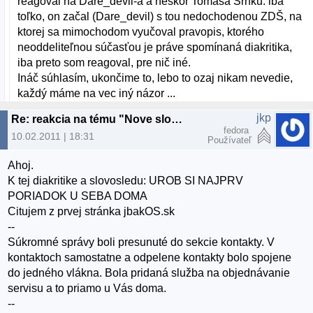
reagoval na Dare_devil-a a neskôr Tomáša Srnku. iba
toľko, on začal (Dare_devil) s tou nedochodenou ZDŠ, na
ktorej sa mimochodom vyučoval pravopis, ktorého
neoddeliteľnou súčasťou je práve spomínaná diakritika,
iba preto som reagoval, pre nič iné.
Ináč súhlasím, ukončime to, lebo to ozaj nikam nevedie,
každý máme na vec iný názor ...
jkp
Re: reakcia na tému "Nove slovenske linuxove distro"
fedora
10.02.2011 | 18:31
Používateľ
Ahoj.
K tej diakritike a slovosledu: UROB SI NAJPRV
PORIADOK U SEBA DOMA
Citujem z prvej stránka jbakOS.sk
--
Súkromné správy boli presunuté do sekcie kontakty. V
kontaktoch samostatne a odpelene kontakty bolo spojene
do jedného vlákna. Bola pridaná služba na objednávanie
servisu a to priamo u Vás doma.
--