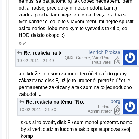
nemusi sa bat ja tomu aj tak vobec nechapem, idem
odtial radsej prec dokym nieco nedohukam :) ,
ziadna plocha tam nieje len ten airlive,a ziadna s
tych kamier ci co je to v lavom menu mi nejde spustit,
asi to neries, lebo mne kym to vysvetlis tak ti aj celi
HDD dakdo okopci :)
R.K
Henrich Proksa
Re: reakcia na tému "Nove slovenske linuxove distro"
QNX, Greenie, WinXPpro
10.02.2011 | 21:49
Používateľ
ale kdeže, len som zabudol ten účet dať do grupy
zákazov na disk F, už je to urobené, pretože účet je
permanentne zakázaný a tak som na to jednoducho
zabudol ...
borg
Re: reakcia na tému "Nove slovenske linuxove distro"
Fedora
10.02.2011 | 21:50
Administrátor
skus si to overit, disk F:\ som mohol prezerat. nemal
by si verit cudzim ludom a takto spristupnovat svoj
komp