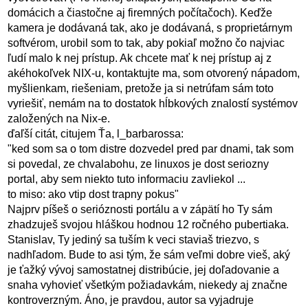
domácich a čiastočne aj firemných počítačoch). Keďže
kamera je dodávaná tak, ako je dodávaná, s proprietárnym
softvérom, urobil som to tak, aby pokiaľ možno čo najviac
ľudí malo k nej prístup. Ak chcete mať k nej prístup aj z
akéhokoľvek NIX-u, kontaktujte ma, som otvorený nápadom,
myšlienkam, riešeniam, pretože ja si netrúfam sám toto
vyriešiť, nemám na to dostatok hĺbkových znalostí systémov
založených na Nix-e.
ďaľší citát, citujem Ťa, l_barbarossa:
"ked som sa o tom distre dozvedel pred par dnami, tak som
si povedal, ze chvalabohu, ze linuxos je dost seriozny
portal, aby sem niekto tuto informaciu zavliekol ...
to miso: ako vtip dost trapny pokus"
Najprv píšeš o serióznosti portálu a v zápätí ho Ty sám
zhadzuješ svojou hláškou hodnou 12 ročného pubertiaka.
Stanislav, Ty jediný sa tuším k veci staviaš triezvo, s
nadhľadom. Bude to asi tým, že sám veľmi dobre vieš, aký
je ťažký vývoj samostatnej distribúcie, jej doľadovanie a
snaha vyhovieť všetkým požiadavkám, niekedy aj značne
kontroverzným. Áno, je pravdou, autor sa vyjadruje