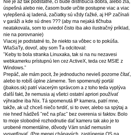
Nie je až tak podstatné, či bude distribúcia dobrá, alebo zlá,
úspešná alebo nie, časom bude určite postupne viac a viac
vylepšená aj ladená, začiatky sú vždy ťažké, aj HP začínali
v garáži a kde sú dnes ??? (aby ma nejaká tlčhuba
neatakovala, som to uviedol čisto iba ako ilustračný príklad,
nie na porovnanie)
Viacej je podstatné to, že niekto sa vôbec o to pokúša.
WlaSaTy, dovoľ, aby som Ťa odcitoval:
"Keby to bola stranka Linuxaka, tak si na nu nezavesi
webkamerku prístupnú len cez ActiveX, teda cez MSIE z
Windows."
Prepáč, ale mám pocit, že jednoducho nevieš pozorne čítať,
alebo to robíš úplne zámerne. Ten spomenutý portál
(jbakos.sk) patrí viacerým správcom a z toho teda vyplýva
ďalší fakt, že nemusia aj všetci ostatní apriori používať
výhradne iba Nix. Tá spomenutá IP kamera, patrí mne,
takže, ak už chceš niečo tvrdiť, si to over, alebo sa spýtaj a
nie hneď hádžeš "reč na pľac" bez overenia si faktov. Bolo
to moje slobodné rozhodnutie dať kameru tak ako je to
urobené momentálne, dôvody Vám snáď nemusím
vysvetľovať. (Pre menej chápavých, zastúpenie OS na