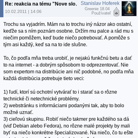
Stanislav Hoferek
Re: reakcia na tému "Nove slovenske linuxove distro"
Greenie 18.04
10.02.2011 | 14:06
Používateľ
Trochu sa vyjadrím. Mám na to trochu iný názor ako ostatní,
keďže sa s ním poznám osobne. Držím mu palce a rád mu s
niečim pomôžem, keď bude niečo potrebovať. A pomôže s
tým asi každý, keď sa na to ide slušne.
To, čo podľa mňa treba urobiť, je nejakú funkčnú betu a dať
to na internet - a dobrým spôsobom to odprezentovať. Nie
som expertom na distribúcie ani nič podobné, no podľa mňa
každá distribúcia potrebuje tieto veci:
1) ľudí, ktorí sú ochotní vytvárať to i starať sa o rôzne
technické či netechnické problémy.
2) webstránku s informáciami podanými tak, aby to bolo
možné uznať.
3) cieľovú skupinu. Robiť niečo takmer pre každého sa dá
(viď Debian alebo Fedora), no rôzne malé projekty by mali
byť na niečo konkrétne špecializované. Na niečo, čo tu ešte