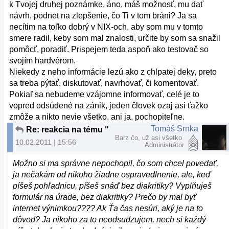
k Tvojej druhej poznámke, áno, máš možnosť, mu dať
návrh, podnet na zlepšenie, čo Ti v tom bráni? Ja sa
necítim na toľko dobrý v NIX-och, aby som mu v tomto
smere radil, keby som mal znalosti, určite by som sa snažil
pomôcť, poradiť. Prispejem teda aspoň ako testovač so
svojím hardvérom.
Niekedy z neho informácie lezú ako z chlpatej deky, preto
sa treba pýtať, diskutovať, navrhovať, či komentovať.
Pokiaľ sa nebudeme vzájomne informovať, celé je to
vopred odsúdené na zánik, jeden človek ozaj asi ťažko
zmôže a nikto nevie všetko, ani ja, pochopiteľne.
Tomáš Srnka
Re: reakcia na tému "Nove slovenske linuxove distro"
Barz čo, už asi všetko
10.02.2011 | 15:56
Administrátor
Možno si ma správne nepochopil, čo som chcel povedať,
ja nečakám od nikoho žiadne ospravedlnenie, ale, keď
píšeš pohľadnicu, píšeš snáď bez diakritiky? Vyplňuješ
formulár na úrade, bez diakritiky? Prečo by mal byť
internet výnimkou???? Ak Ťa čas nesúri, aký je na to
dôvod? Ja nikoho za to neodsudzujem, nech si každý