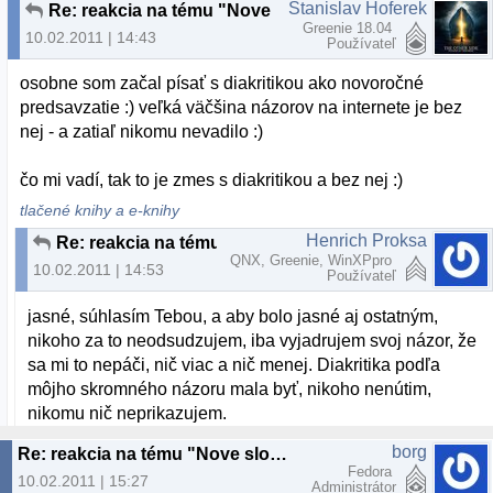
Stanislav Hoferek
Re: reakcia na tému "Nove slovenske linuxove distro"
Greenie 18.04
10.02.2011 | 14:43
Používateľ
osobne som začal písať s diakritikou ako novoročné
predsavzatie :) veľká väčšina názorov na internete je bez
nej - a zatiaľ nikomu nevadilo :)
čo mi vadí, tak to je zmes s diakritikou a bez nej :)
tlačené knihy a e-knihy
Henrich Proksa
Re: reakcia na tému "Nove slovenske linuxove distro"
QNX, Greenie, WinXPpro
10.02.2011 | 14:53
Používateľ
jasné, súhlasím Tebou, a aby bolo jasné aj ostatným,
nikoho za to neodsudzujem, iba vyjadrujem svoj názor, že
sa mi to nepáči, nič viac a nič menej. Diakritika podľa
môjho skromného názoru mala byť, nikoho nenútim,
nikomu nič neprikazujem.
borg
Re: reakcia na tému "Nove slovenske linuxove distro"
Fedora
10.02.2011 | 15:27
Administrátor