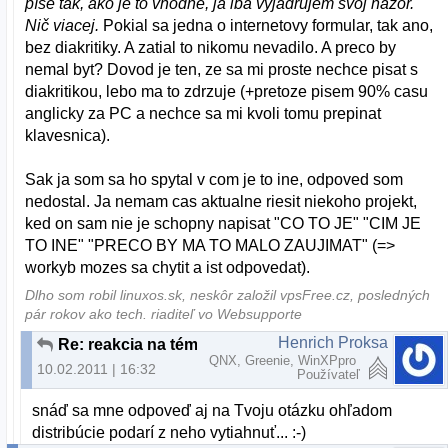
píše tak, ako je to vhodné, ja iba vyjadrujem svoj názor.
Nič viacej.
Pokial sa jedna o internetovy formular, tak ano,
bez diakritiky. A zatial to nikomu nevadilo. A preco by
nemal byt? Dovod je ten, ze sa mi proste nechce pisat s
diakritikou, lebo ma to zdrzuje (+pretoze pisem 90% casu
anglicky za PC a nechce sa mi kvoli tomu prepinat
klavesnica).
Sak ja som sa ho spytal v com je to ine, odpoved som
nedostal. Ja nemam cas aktualne riesit niekoho projekt,
ked on sam nie je schopny napisat "CO TO JE" "CIM JE
TO INE" "PRECO BY MA TO MALO ZAUJIMAT" (=>
workyb mozes sa chytit a ist odpovedat).
Dlho som robil linuxos.sk, neskôr založil vpsFree.cz, posledných
pár rokov ako tech. riaditeľ vo Websupporte
Henrich Proksa
Re: reakcia na tému "Nove slovenske linuxove distro"
QNX, Greenie, WinXPpro
10.02.2011 | 16:32
Používateľ
snáď sa mne odpoveď aj na Tvoju otázku ohľadom
distribúcie podarí z neho vytiahnuť... :-)