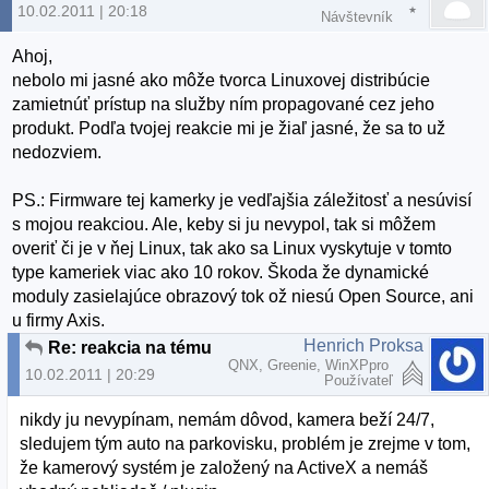
10.02.2011 | 20:18
Návštevník
Ahoj,
nebolo mi jasné ako môže tvorca Linuxovej distribúcie
zamietnúť prístup na služby ním propagované cez jeho
produkt. Podľa tvojej reakcie mi je žiaľ jasné, že sa to už
nedozviem.
PS.: Firmware tej kamerky je vedľajšia záležitosť a nesúvisí
s mojou reakciou. Ale, keby si ju nevypol, tak si môžem
overiť či je v ňej Linux, tak ako sa Linux vyskytuje v tomto
type kameriek viac ako 10 rokov. Škoda že dynamické
moduly zasielajúce obrazový tok ož niesú Open Source, ani
u firmy Axis.
Henrich Proksa
Re: reakcia na tému "Nove slovenske linuxove distro"
QNX, Greenie, WinXPpro
10.02.2011 | 20:29
Používateľ
nikdy ju nevypínam, nemám dôvod, kamera beží 24/7,
sledujem tým auto na parkovisku, problém je zrejme v tom,
že kamerový systém je založený na ActiveX a nemáš