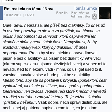
Tomáš Srnka
Re: reakcia na tému "Nove slovenske linuxove distro"
Barz čo, už asi všetko
10.02.2011 | 14:29
Administrátor
Dare_devil, neuraz sa, ale píšeš bez diakritiky, čo dnes už
ja osobne považujem nie len za prežitok, ale hlavne za
prílišnú pohodlnosť až lenivosť, ktorú ospravedlní len
skutočne akútny nedostatok času. Nemyslím si, že by
existoval nejaký web, ktorý by diakritiku už dnes
nepodporoval.
Preco by si mal niekto ospravedlnovat
pisanie bez diakritiky? Ja pisem bez diakritiky 99% veci
(okrem super-extra-najsamdolezitejsich veci) a vobec mi to
nevadi. Ked to niekomu vadi - mhm, co uz, get used to it,
vacsina linuxakov pise a bude pisat bez diakritiky.
Miesto toho, aby ste sa postavili k projektu (poniektorí, česť
výnimkám), ak už nie pozitívne, tak aspoň s pochopením a
toleranciou, len zväčša vediete reči ktoré k ničomu nevedú
a radšej s obľubou zamykáte témy. To je vážne skutočne
"prístup k riešeniu".
Vsak dobre, nech spravi distribuciu, ale
nech k nej aj patricne napise o com to je, co je na tom