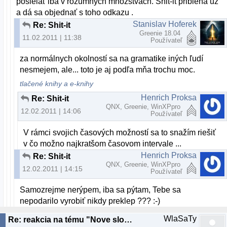
posielať iba v rozumných množstvách. Shit-it pribieha už
a dá sa objednať s toho odkazu .
Stanislav Hoferek
Re: Shit-it
Greenie 18.04
11.02.2011 | 11:38
Používateľ
za normálnych okolností sa na gramatike iných ľudí
nesmejem, ale... toto je aj podľa mňa trochu moc.
tlačené knihy a e-knihy
Henrich Proksa
Re: Shit-it
QNX, Greenie, WinXPpro
12.02.2011 | 14:06
Používateľ
V rámci svojich časových možností sa to snažím riešiť
v čo možno najkratšom časovom intervale ...
Henrich Proksa
Re: Shit-it
QNX, Greenie, WinXPpro
12.02.2011 | 14:15
Používateľ
Samozrejme nerýpem, iba sa pýtam, Tebe sa
nepodarilo vyrobiť nikdy preklep ??? :-)
WlaSaTy
Re: reakcia na tému "Nove slovenske linuxove distro"