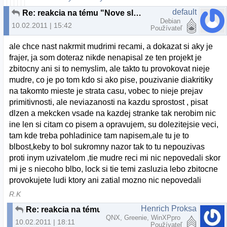
default
Re: reakcia na tému "Nove slovenske linuxove distro"
Debian
10.02.2011 | 15:42
Používateľ
ale chce nast nakrmit mudrimi recami, a dokazat si aky je
frajer, ja som doteraz nikde nenapisal ze ten projekt je
zbitocny ani si to nemyslim, ale takto tu provokovat nieje
mudre, co je po tom kdo si ako pise, pouzivanie diakritiky
na takomto mieste je strata casu, vobec to nieje prejav
primitivnosti, ale neviazanosti na kazdu sprostost , pisat
dlzen a mekcken vsade na kazdej stranke tak nerobim nic
ine len si citam co pisem a opravujem, su dolezitejsie veci,
tam kde treba pohladinice tam napisem,ale tu je to
blbost,keby to bol sukromny nazor tak to tu nepouzivas
proti inym uzivatelom ,tie mudre reci mi nic nepovedali skor
mi je s niecoho blbo, lock si tie temi zasluzia lebo zbitocne
provokujete ludi ktory ani zatial mozno nic nepovedali
R.K
Henrich Proksa
Re: reakcia na tému "Nove slovenske linuxove distro"
QNX, Greenie, WinXPpro
10.02.2011 | 18:11
Používateľ