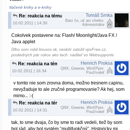
tlačené knihy a e-knihy
Tomáš Srnka
Re: reakcia na tému "Nove slovenske linuxove distro"
Barz čo, už asi všetko
10.02.2011 | 14:30
Administrátor
Cokolvek postavene na: Flash/ Moonlight/Java FX /
Java applet
Dlho som robil linuxos.sk, neskôr založil vpsFree.cz,
posledných pár rokov ako tech. riaditeľ vo Websupporte
Henrich Proksa
Re: reakcia na tému "Nove slovenske linuxove distro"
QNX, Greenie, WinXPpro
10.02.2011 | 16:34
Používateľ
v tomto nie som zrovna doma, možno tresnem capinu,
nevyžaduje to ale zručné programovanie? Ak hej, som
mimo... :-(
Henrich Proksa
Re: reakcia na tému "Nove slovenske linuxove distro"
QNX, Greenie, WinXPpro
10.02.2011 | 14:31
Používateľ
tak, to sme dvaja, čo by sme to radi vedeli, tiež by som
bol rád, aby bol systém "multifunkčný". Historicky mi