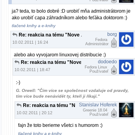
ja? teda, to bolo dobré :D urobiť mňa administrátorom je
ako urobiť capa záhradníkom alebo feťáka doktorom :)
tlačené knihy a e-knihy
borg
Re: reakcia na tému "Nove slovenske linuxove distro"
Fedora
10.02.2011 | 16:24
Administrátor
alebo ako vyvojarom linuxovej distribucie :)
dodoedo
Re: reakcia na tému "Nove slovenske linuxove distro"
Fedora Linux
10.02.2011 | 18:47
Používateľ
:-)
G. Orwell: "Čím více se společnost vzdaluje od pravdy,
tím více bude nenávidět ty, kteří ji říkají."
Stanislav Hoferek
Re: reakcia na tému "Nove slovenske linuxove distro"
Greenie 18.04
10.02.2011 | 20:12
Používateľ
fajn že toto berieme všetci s humorom :)
tlačené knihy a e-knihy