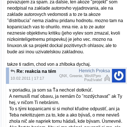
povazujem za spam. za dalsie, ten akoze "projekt" som
neodpisal na zaklade autorovho vyjadrovania, ale na
zaklade autorovych vedomosti a to ze ta akoze
"distribucia" nema ziadnu pridanu hodnotu. mozno tam na
kopaniciach vas to ohurilo. mna nie. a to ze autor
neznesie objektivnu kritiku (jeho vylev som zmazal, kvoli
nizkointeligetnemu prispevku) je jeho vec. mozno na
linuxon.sk sa projekt dockal pozitivnych ohlasov, ale to
bude asi inou uzivatelskou zakladnou.
takze ti radim, chod von a zhlboka dychaj.
Henrich Proksa
Re: reakcia na tému "Nove slovenske linuxove distro"
QNX, Greenie, WinXPpro
10.02.2011 | 17:17
Používateľ
v poriadku, ja som sa Ťa nechcel dotknúť.
A nemusíš mať obavu, ja nemám čo "rozdýchavať" ak Ty
hej, v ničom Ti nebránim.
To s tými kopanicami si si mohol kľudne odpustiť, ani ja
Teba nekritizujem za to, kde a ako bývaš, o mne nevieš
zhola nič ale napriek tomu hádaš, kde bývam. Úsmevné.