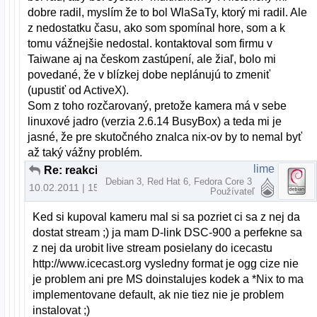
dobre radil, myslím že to bol WlaSaTy, ktorý mi radil. Ale
z nedostatku času, ako som spomínal hore, som a k
tomu vážnejšie nedostal. kontaktoval som firmu v
Taiwane aj na českom zastúpení, ale žiaľ, bolo mi
povedané, že v blízkej dobe neplánujú to zmeniť
(upustiť od ActiveX).
Som z toho rozčarovaný, pretože kamera má v sebe
linuxové jadro (verzia 2.6.14 BusyBox) a teda mi je
jasné, že pre skutočného znalca nix-ov by to nemal byť
až taký vážny problém.
lime
Re: reakcia na tému "Nove slovenske linuxove distro"
Debian 3, Red Hat 6, Fedora Core 3
10.02.2011 | 15:48
Používateľ
Ked si kupoval kameru mal si sa pozriet ci sa z nej da
dostat stream ;) ja mam D-link DSC-900 a perfekne sa
z nej da urobit live stream posielany do icecastu
http://www.icecast.org vysledny format je ogg cize nie
je problem ani pre MS doinstalujes kodek a *Nix to ma
implementovane default, ak nie tiez nie je problem
instalovat ;)