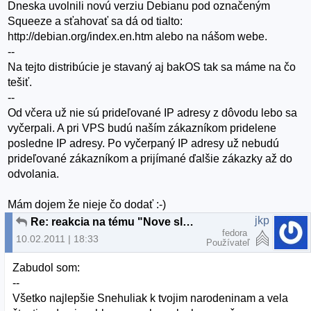
Dneska uvolnili novú verziu Debianu pod označeným
Squeeze a sťahovať sa dá od tialto:
http://debian.org/index.en.htm alebo na nášom webe.
--
Na tejto distribúcie je stavaný aj bakOS tak sa máme na čo
tešiť.
--
Od včera už nie sú prideľované IP adresy z dôvodu lebo sa
vyčerpali. A pri VPS budú naším zákazníkom pridelene
posledne IP adresy. Po vyčerpaný IP adresy už nebudú
prideľované zákazníkom a prijímané ďalšie zákazky až do
odvolania.
Mám dojem že nieje čo dodať :-)
jkp
Re: reakcia na tému "Nove slovenske linuxove distro"
fedora
10.02.2011 | 18:33
Používateľ
Zabudol som:
--
Všetko najlepšie Snehuliak k tvojim narodeninam a vela