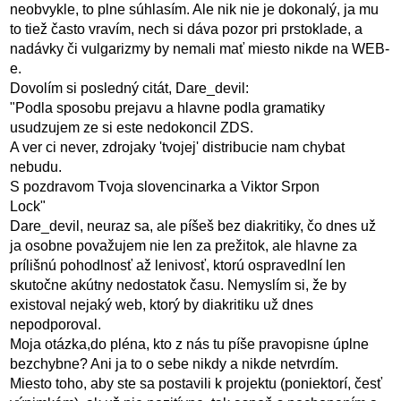
neobvykle, to plne súhlasím. Ale nik nie je dokonalý, ja mu
to tiež často vravím, nech si dáva pozor pri prstoklade, a
nadávky či vulgarizmy by nemali mať miesto nikde na WEB-
e.
Dovolím si posledný citát, Dare_devil:
"Podla sposobu prejavu a hlavne podla gramatiky
usudzujem ze si este nedokoncil ZDS.
A ver ci never, zdrojaky 'tvojej' distribucie nam chybat
nebudu.
S pozdravom Tvoja slovencinarka a Viktor Srpon
Lock"
Dare_devil, neuraz sa, ale píšeš bez diakritiky, čo dnes už
ja osobne považujem nie len za prežitok, ale hlavne za
prílišnú pohodlnosť až lenivosť, ktorú ospravedlní len
skutočne akútny nedostatok času. Nemyslím si, že by
existoval nejaký web, ktorý by diakritiku už dnes
nepodporoval.
Moja otázka,do pléna, kto z nás tu píše pravopisne úplne
bezchybne? Ani ja to o sebe nikdy a nikde netvrdím.
Miesto toho, aby ste sa postavili k projektu (poniektorí, česť