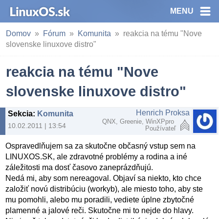
MENU
Domov
Fórum
Komunita
reakcia na tému "Nove
slovenske linuxove distro"
reakcia na tému "Nove
slovenske linuxove distro"
Henrich Proksa
Sekcia
:
Komunita
QNX, Greenie, WinXPpro
10.02.2011 | 13:54
Používateľ
Ospravedlňujem sa za skutočne občasný vstup sem na
LINUXOS.SK, ale zdravotné problémy a rodina a iné
záležitosti ma dosť časovo zaneprázdňujú.
Nedá mi, aby som nereagoval. Objaví sa niekto, kto chce
založiť novú distribúciu (workyb), ale miesto toho, aby ste
mu pomohli, alebo mu poradili, vediete úplne zbytočné
plamenné a jalové reči. Skutočne mi to nejde do hlavy.