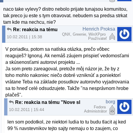
naco take vylevy? distro nebolo prijate tunajsou komunitou,
tak preco ju este s tym otravovat. nebudem sa predsa strkat
tam kde ma nechcu, nie?
Henrich Proksa
Re: reakcia na tému "Nove slovenske linuxove distro"
QNX, Greenie, WinXPpro
10.02.2011 | 15:38
Používateľ
V poriadku, potom sa natíska otázka, prečo vôbec
reaguješ? Ignoruj. Ak nemáš záujem prispieť vedomosťami
a skúsenosťami autorovi projektu ...
Ja som preto zareagoval, pretože môj názor je, že by z
toho mohlo nakoniec niečo dobré vzniknúť a poniektorí
vrátane Teba na základe posudkov autorovho vyjadrovania
sa to hneď celé odsudzujete. Takže "na nesprávnom hrobe
plačeš".
borg
Re: reakcia na tému "Nove slovenske linuxove distro"
Fedora
10.02.2011 | 15:44
Administrátor
len som podotkol, ze niektori ludia to tu budu tlacit aj ked
99 % navstevnikov tejto sajty nemaju o to zaujem, co