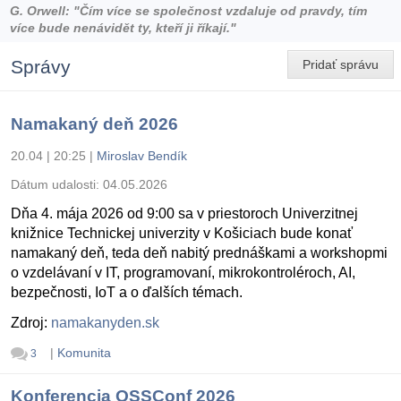
G. Orwell: "Čím více se společnost vzdaluje od pravdy, tím
více bude nenávidět ty, kteří ji říkají."
Správy
Pridať správu
Namakaný deň 2026
20.04 | 20:25
|
Miroslav Bendík
Dátum udalosti:
04.05.2026
Dňa 4. mája 2026 od 9:00 sa v priestoroch Univerzitnej
knižnice Technickej univerzity v Košiciach bude konať
namakaný deň, teda deň nabitý prednáškami a workshopmi
o vzdelávaní v IT, programovaní, mikrokontroléroch, AI,
bezpečnosti, IoT a o ďalších témach.
Zdroj:
namakanyden.sk
|
Komunita
3
Konferencia OSSConf 2026