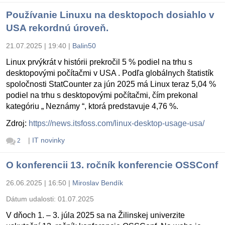
Používanie Linuxu na desktopoch dosiahlo v
USA rekordnú úroveň.
21.07.2025 | 19:40
|
Balin50
Linux prvýkrát v histórii prekročil 5 % podiel na trhu s
desktopovými počítačmi v USA . Podľa globálnych štatistík
spoločnosti StatCounter za jún 2025 má Linux teraz 5,04 %
podiel na trhu s desktopovými počítačmi, čím prekonal
kategóriu „ Neznámy “, ktorá predstavuje 4,76 %.
Zdroj:
https://news.itsfoss.com/linux-desktop-usage-usa/
|
IT novinky
2
O konferencii 13. ročník konferencie OSSConf
26.06.2025 | 16:50
|
Miroslav Bendík
Dátum udalosti:
01.07.2025
V dňoch 1. – 3. júla 2025 sa na Žilinskej univerzite