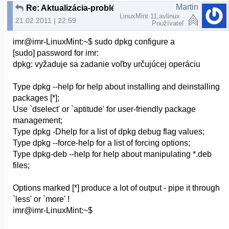
Martin
Re: Aktualizácia-problém
LinuxMint 11,avlinux
21.02.2011 | 22:59
Používateľ
imr@imr-LinuxMint:~$ sudo dpkg configure a
[sudo] password for imr:
dpkg: vyžaduje sa zadanie voľby určujúcej operáciu
Type dpkg --help for help about installing and deinstalling
packages [*];
Use `dselect' or `aptitude' for user-friendly package
management;
Type dpkg -Dhelp for a list of dpkg debug flag values;
Type dpkg --force-help for a list of forcing options;
Type dpkg-deb --help for help about manipulating *.deb
files;
Options marked [*] produce a lot of output - pipe it through
`less' or `more' !
imr@imr-LinuxMint:~$