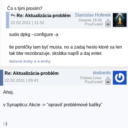
Čo s tým prosím?
Stanislav Hoferek
Re: Aktualizácia-problém
Greenie 18.04
22.02.2011 | 11:32
Používateľ
sudo dpkg --configure -a
tie pomlčky tam byť musia. no a zadaj heslo ktoré sa len
tak btw nezobrazuje. skrátka napíš a daj enter.
tlačené knihy a e-knihy
dodoedo
Re: Aktualizácia-problém
Fedora Linux
22.02.2011 | 09:41
Používateľ
Ahoj.
v Synapticu: Akcie -> "opraviť problémové balíky"
:-)