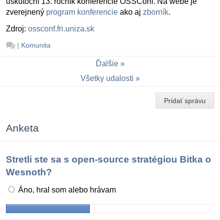
uskutoční 13. ročník konferencie OSSConf. Na webe je
zverejnený
program konferencie
ako aj
zborník
.
Zdroj:
ossconf.fri.uniza.sk
|
Komunita
Ďalšie
Všetky udalosti
Pridať správu
Anketa
Stretli ste sa s open-source stratégiou Bitka o
Wesnoth?
Áno, hral som alebo hrávam