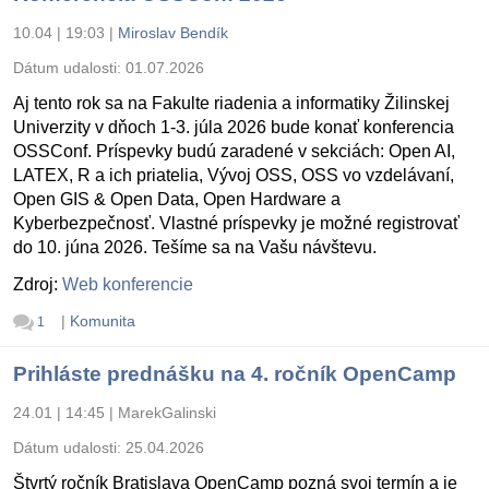
10.04 | 19:03
|
Miroslav Bendík
Dátum udalosti:
01.07.2026
Aj tento rok sa na Fakulte riadenia a informatiky Žilinskej
Univerzity v dňoch 1-3. júla 2026 bude konať konferencia
OSSConf. Príspevky budú zaradené v sekciách: Open AI,
LATEX, R a ich priatelia, Vývoj OSS, OSS vo vzdelávaní,
Open GIS & Open Data, Open Hardware a
Kyberbezpečnosť. Vlastné príspevky je možné registrovať
do 10. júna 2026. Tešíme sa na Vašu návštevu.
Zdroj:
Web konferencie
|
Komunita
1
Prihláste prednášku na 4. ročník OpenCamp
24.01 | 14:45
|
MarekGalinski
Dátum udalosti:
25.04.2026
Štvrtý ročník Bratislava OpenCamp pozná svoj termín a je