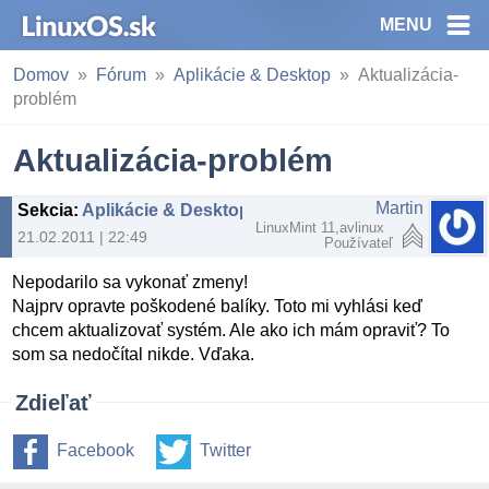
MENU
Domov
Fórum
Aplikácie & Desktop
Aktualizácia-
problém
Aktualizácia-problém
Martin
Sekcia
:
Aplikácie & Desktop
LinuxMint 11,avlinux
21.02.2011 | 22:49
Používateľ
Nepodarilo sa vykonať zmeny!
Najprv opravte poškodené balíky. Toto mi vyhlási keď
chcem aktualizovať systém. Ale ako ich mám opraviť? To
som sa nedočítal nikde. Vďaka.
Zdieľať
Facebook
Twitter