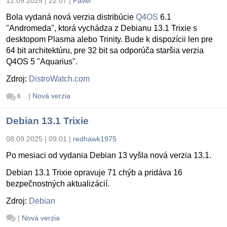
12.09.2025 | 22:07
|
Pavel
Bola vydaná nová verzia distribúcie
Q4OS
6.1
"Andromeda", ktorá vychádza z Debianu 13.1 Trixie s
desktopom Plasma alebo Trinity. Bude k dispozícii len pre
64 bit architektúru, pre 32 bit sa odporúča staršia verzia
Q4OS 5 "Aquarius".
Zdroj:
DistroWatch.com
|
Nová verzia
6
Debian 13.1 Trixie
08.09.2025 | 09:01
|
redhawk1975
Po mesiaci od vydania Debian 13 vyšla nová verzia 13.1.
Debian 13.1 Trixie opravuje 71 chýb a pridáva 16
bezpečnostných aktualizácií.
Zdroj:
Debian
|
Nová verzia