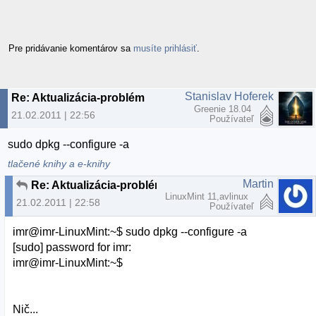
Pre pridávanie komentárov sa
musíte prihlásiť
.
Stanislav Hoferek
Re: Aktualizácia-problém
Greenie 18.04
21.02.2011 | 22:56
Používateľ
sudo dpkg --configure -a
tlačené knihy a e-knihy
Martin
Re: Aktualizácia-problém
LinuxMint 11,avlinux
21.02.2011 | 22:58
Používateľ
imr@imr-LinuxMint:~$ sudo dpkg --configure -a
[sudo] password for imr:
imr@imr-LinuxMint:~$
Nič...