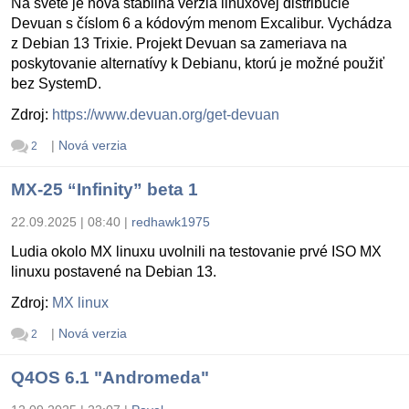
Na svete je nová stabilná verzia linuxovej distribúcie
Devuan s číslom 6 a kódovým menom Excalibur. Vychádza
z Debian 13 Trixie. Projekt Devuan sa zameriava na
poskytovanie alternatívy k Debianu, ktorú je možné použiť
bez SystemD.
Zdroj:
https://www.devuan.org/get-devuan
|
Nová verzia
2
MX-25 “Infinity” beta 1
22.09.2025 | 08:40
|
redhawk1975
Ludia okolo MX linuxu uvolnili na testovanie prvé ISO MX
linuxu postavené na Debian 13.
Zdroj:
MX linux
|
Nová verzia
2
Q4OS 6.1 "Andromeda"