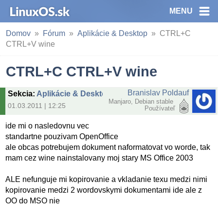
MENU
Domov
Fórum
Aplikácie & Desktop
CTRL+C
CTRL+V wine
CTRL+C CTRL+V wine
Branislav Poldauf
Sekcia
:
Aplikácie & Desktop
Manjaro, Debian stable
01.03.2011 | 12:25
Používateľ
ide mi o nasledovnu vec
standartne pouzivam OpenOffice
ale obcas potrebujem dokument naformatovat vo worde, tak
mam cez wine nainstalovany moj stary MS Office 2003
ALE nefunguje mi kopirovanie a vkladanie texu medzi nimi
kopirovanie medzi 2 wordovskymi dokumentami ide ale z
OO do MSO nie