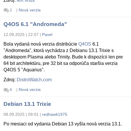
Zdroj:
MX linux
|
Nová verzia
2
Q4OS 6.1 "Andromeda"
12.09.2025 | 22:07
|
Pavel
Bola vydaná nová verzia distribúcie
Q4OS
6.1
"Andromeda", ktorá vychádza z Debianu 13.1 Trixie s
desktopom Plasma alebo Trinity. Bude k dispozícii len pre
64 bit architektúru, pre 32 bit sa odporúča staršia verzia
Q4OS 5 "Aquarius".
Zdroj:
DistroWatch.com
|
Nová verzia
6
Debian 13.1 Trixie
08.09.2025 | 09:01
|
redhawk1975
Po mesiaci od vydania Debian 13 vyšla nová verzia 13.1.