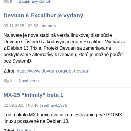
|
Zaujímavý článok
8
Devuan 6 Excalibur je vydaný
03.11.2025 | 22:52
|
menom
Na svete je nová stabilná verzia linuxovej distribúcie
Devuan s číslom 6 a kódovým menom Excalibur. Vychádza
z Debian 13 Trixie. Projekt Devuan sa zameriava na
poskytovanie alternatívy k Debianu, ktorú je možné použiť
bez SystemD.
Zdroj:
https://www.devuan.org/get-devuan
|
Nová verzia
2
MX-25 “Infinity” beta 1
22.09.2025 | 08:40
|
redhawk1975
Ludia okolo MX linuxu uvolnili na testovanie prvé ISO MX
linuxu postavené na Debian 13.