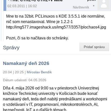
02.03.2011 | 16:02
Návštevník
Mne to na 32bit. PCLinuxos s KDE 3.5.5.1 ide normálne,
nič som nenastavoval. Wine je 1.2.2-1
http://img577.imageshack.us/img577/3357/plochaos4.jpg
Pozri, či sa to načítava do schránky.
Správy
Pridať správu
Namakaný deň 2026
20.04 | 20:25
|
Miroslav Bendík
Dátum udalosti:
04.05.2026
Dňa 4. mája 2026 od 9:00 sa v priestoroch Univerzitnej
knižnice Technickej univerzity v Košiciach bude konať
namakaný deň, teda deň nabitý prednáškami a workshopmi
o vzdelávaní v IT, programovaní, mikrokontroléroch, AI,
bezpečnosti, IoT a o ďalších témach.