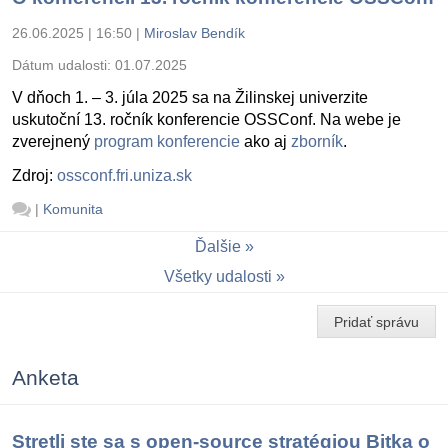
26.06.2025 | 16:50
|
Miroslav Bendík
Dátum udalosti:
01.07.2025
V dňoch 1. – 3. júla 2025 sa na Žilinskej univerzite
uskutoční 13. ročník konferencie OSSConf. Na webe je
zverejnený
program konferencie
ako aj
zborník
.
Zdroj:
ossconf.fri.uniza.sk
|
Komunita
Ďalšie
Všetky udalosti
Pridať správu
Anketa
Stretli ste sa s open-source stratégiou Bitka o