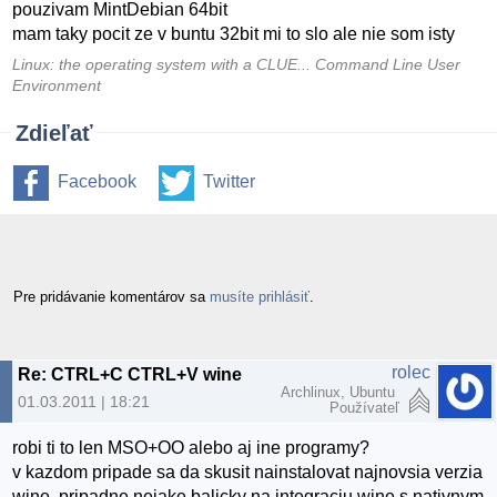
pouzivam MintDebian 64bit
mam taky pocit ze v buntu 32bit mi to slo ale nie som isty
Linux: the operating system with a CLUE... Command Line User
Environment
Zdieľať
Facebook
Twitter
Pre pridávanie komentárov sa
musíte prihlásiť
.
rolec
Re: CTRL+C CTRL+V wine
Archlinux, Ubuntu
01.03.2011 | 18:21
Používateľ
robi ti to len MSO+OO alebo aj ine programy?
v kazdom pripade sa da skusit nainstalovat najnovsia verzia
wine, pripadne nejake balicky na integraciu wine s nativnym