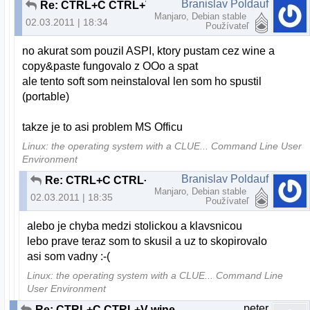
Branislav Poldauf
Re: CTRL+C CTRL+V wine
Manjaro, Debian stable
02.03.2011 | 18:34
Používateľ
no akurat som pouzil ASPI, ktory pustam cez wine a
copy&paste fungovalo z OOo a spat
ale tento soft som neinstaloval len som ho spustil
(portable)
takze je to asi problem MS Officu
Linux: the operating system with a CLUE... Command Line User
Environment
Branislav Poldauf
Re: CTRL+C CTRL+V wine
Manjaro, Debian stable
02.03.2011 | 18:35
Používateľ
alebo je chyba medzi stolickou a klavsnicou
lebo prave teraz som to skusil a uz to skopirovalo
asi som vadny :-(
Linux: the operating system with a CLUE... Command Line
User Environment
peter
Re: CTRL+C CTRL+V wine