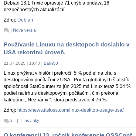
Debian 13.1 Trixie opravuje 71 chýb a pridáva 16
bezpečnostných aktualizácií.
Zdroj:
Debian
|
Nová verzia
Používanie Linuxu na desktopoch dosiahlo v
USA rekordnú úroveň.
21.07.2025 | 19:40
|
Balin50
Linux prvýkrát v histórii prekročil 5 % podiel na trhu s
desktopovými počítačmi v USA . Podľa globálnych štatistík
spoločnosti StatCounter za jún 2025 má Linux teraz 5,04 %
podiel na trhu s desktopovými počítačmi, čím prekonal
kategóriu „ Neznámy “, ktorá predstavuje 4,76 %.
Zdroj:
https://news.itsfoss.com/linux-desktop-usage-usa/
|
IT novinky
2
O konferencii 13. ročník konferencie OSSConf