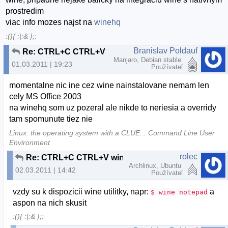
prostredim
viac info mozes najst na
winehq
:(){ :|:& };:
Branislav Poldauf
Re: CTRL+C CTRL+V wine
Manjaro, Debian stable
01.03.2011 | 19:23
Používateľ
momentalne nic ine cez wine nainstalovane nemam len
cely MS Office 2003
na winehq som uz pozeral ale nikde to neriesia a overridy
tam spomunute tiez nie
Linux: the operating system with a CLUE... Command Line User
Environment
rolec
Re: CTRL+C CTRL+V wine
Archlinux, Ubuntu
02.03.2011 | 14:42
Používateľ
vzdy su k dispozicii wine utilitky, napr:
a
$ wine notepad
aspon na nich skusit
:(){ :|:& };: