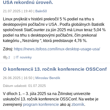
USA rekordnú úroveň.
21.07.2025 | 19:40
|
Balin50
Linux prvýkrát v histórii prekročil 5 % podiel na trhu s
desktopovými počítačmi v USA . Podľa globálnych štatistík
spoločnosti StatCounter za jún 2025 má Linux teraz 5,04 %
podiel na trhu s desktopovými počítačmi, čím prekonal
kategóriu „ Neznámy “, ktorá predstavuje 4,76 %.
Zdroj:
https://news.itsfoss.com/linux-desktop-usage-usa/
|
IT novinky
2
O konferencii 13. ročník konferencie OSSConf
26.06.2025 | 16:50
|
Miroslav Bendík
Dátum udalosti:
01.07.2025
V dňoch 1. – 3. júla 2025 sa na Žilinskej univerzite
uskutoční 13. ročník konferencie OSSConf. Na webe je
zverejnený
program konferencie
ako aj
zborník
.