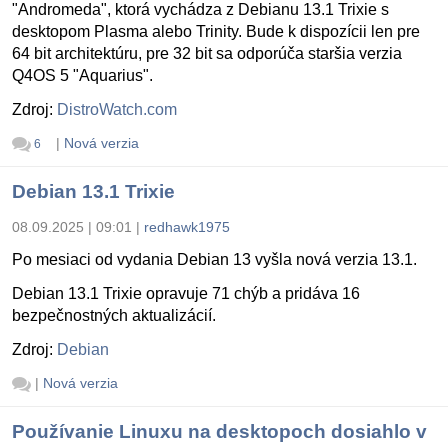
"Andromeda", ktorá vychádza z Debianu 13.1 Trixie s
desktopom Plasma alebo Trinity. Bude k dispozícii len pre
64 bit architektúru, pre 32 bit sa odporúča staršia verzia
Q4OS 5 "Aquarius".
Zdroj:
DistroWatch.com
|
Nová verzia
6
Debian 13.1 Trixie
08.09.2025 | 09:01
|
redhawk1975
Po mesiaci od vydania Debian 13 vyšla nová verzia 13.1.
Debian 13.1 Trixie opravuje 71 chýb a pridáva 16
bezpečnostných aktualizácií.
Zdroj:
Debian
|
Nová verzia
Používanie Linuxu na desktopoch dosiahlo v