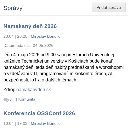
Správy
Pridať správu
Namakaný deň 2026
20.04 | 20:25
|
Miroslav Bendík
Dátum udalosti:
04.05.2026
Dňa 4. mája 2026 od 9:00 sa v priestoroch Univerzitnej
knižnice Technickej univerzity v Košiciach bude konať
namakaný deň, teda deň nabitý prednáškami a workshopmi
o vzdelávaní v IT, programovaní, mikrokontroléroch, AI,
bezpečnosti, IoT a o ďalších témach.
Zdroj:
namakanyden.sk
|
Komunita
3
Konferencia OSSConf 2026
10.04 | 19:03
|
Miroslav Bendík