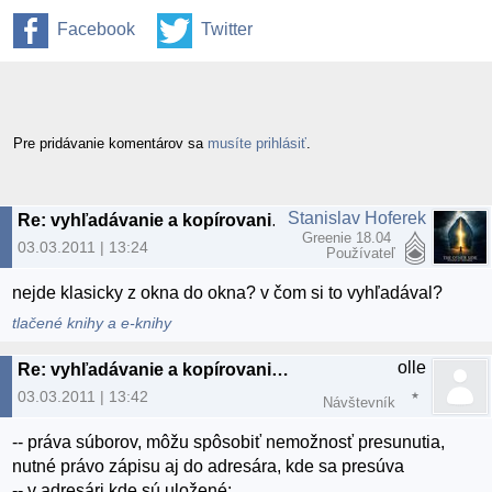
Facebook
Twitter
Pre pridávanie komentárov sa
musíte prihlásiť
.
Stanislav Hoferek
Re: vyhľadávanie a kopírovanie súborov
Greenie 18.04
03.03.2011 | 13:24
Používateľ
nejde klasicky z okna do okna? v čom si to vyhľadával?
tlačené knihy a e-knihy
olle
Re: vyhľadávanie a kopírovanie súborov
03.03.2011 | 13:42
Návštevník
-- práva súborov, môžu spôsobiť nemožnosť presunutia,
nutné právo zápisu aj do adresára, kde sa presúva
-- v adresári kde sú uložené: