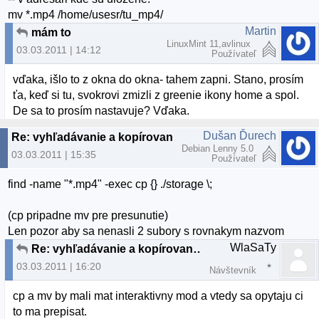
mv *.mp4 /home/usesr/tu_mp4/
Martin
mám to
LinuxMint 11,avlinux
03.03.2011 | 14:12
Používateľ
vďaka, išlo to z okna do okna- tahem zapni. Stano, prosím
ťa, keď si tu, svokrovi zmizli z greenie ikony home a spol.
De sa to prosím nastavuje? Vďaka.
Dušan Ďurech
Re: vyhľadávanie a kopírovanie súborov
Debian Lenny 5.0
03.03.2011 | 15:35
Používateľ
find -name "*.mp4" -exec cp {} ./storage \;
(cp pripadne mv pre presunutie)
Len pozor aby sa nenasli 2 subory s rovnakym nazvom
WlaSaTy
Re: vyhľadávanie a kopírovanie súborov
03.03.2011 | 16:20
Návštevník
cp a mv by mali mat interaktivny mod a vtedy sa opytaju ci
to ma prepisat.