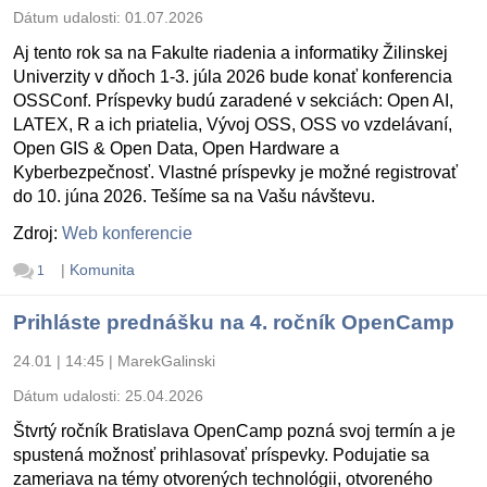
Dátum udalosti:
01.07.2026
Aj tento rok sa na Fakulte riadenia a informatiky Žilinskej
Univerzity v dňoch 1-3. júla 2026 bude konať konferencia
OSSConf. Príspevky budú zaradené v sekciách: Open AI,
LATEX, R a ich priatelia, Vývoj OSS, OSS vo vzdelávaní,
Open GIS & Open Data, Open Hardware a
Kyberbezpečnosť. Vlastné príspevky je možné registrovať
do 10. júna 2026. Tešíme sa na Vašu návštevu.
Zdroj:
Web konferencie
|
Komunita
1
Prihláste prednášku na 4. ročník OpenCamp
24.01 | 14:45
|
MarekGalinski
Dátum udalosti:
25.04.2026
Štvrtý ročník Bratislava OpenCamp pozná svoj termín a je
spustená možnosť prihlasovať príspevky. Podujatie sa
zameriava na témy otvorených technológii, otvoreného