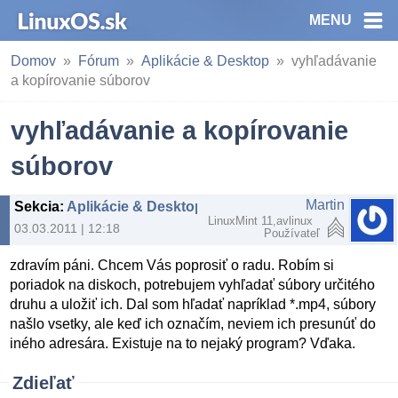
MENU
Domov
Fórum
Aplikácie & Desktop
vyhľadávanie
a kopírovanie súborov
vyhľadávanie a kopírovanie
súborov
Martin
Sekcia
:
Aplikácie & Desktop
LinuxMint 11,avlinux
03.03.2011 | 12:18
Používateľ
zdravím páni. Chcem Vás poprosiť o radu. Robím si
poriadok na diskoch, potrebujem vyhľadať súbory určitého
druhu a uložiť ich. Dal som hľadať napríklad *.mp4, súbory
našlo vsetky, ale keď ich označím, neviem ich presunúť do
iného adresára. Existuje na to nejaký program? Vďaka.
Zdieľať