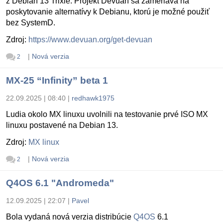
z Debian 13 Trixie. Projekt Devuan sa zameriava na
poskytovanie alternatívy k Debianu, ktorú je možné použiť
bez SystemD.
Zdroj:
https://www.devuan.org/get-devuan
|
Nová verzia
2
MX-25 “Infinity” beta 1
22.09.2025 | 08:40
|
redhawk1975
Ludia okolo MX linuxu uvolnili na testovanie prvé ISO MX
linuxu postavené na Debian 13.
Zdroj:
MX linux
|
Nová verzia
2
Q4OS 6.1 "Andromeda"
12.09.2025 | 22:07
|
Pavel
Bola vydaná nová verzia distribúcie
Q4OS
6.1