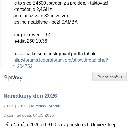
je to síce E4600 /pardon za preklep/ - taktovací
kmitočet je 2,4GHz
ano, používam 32bit verziu
testing neaktívne - beží SAMBA
xorg x server 1.9.4
nvidia 260.19.36
na začiatku som postupoval podľa tohoto:
http://forums.fedoraforum.org/showthread.php?
t=204752
Správy
Pridať správu
Namakaný deň 2026
20.04 | 20:25
|
Miroslav Bendík
Dátum udalosti:
04.05.2026
Dňa 4. mája 2026 od 9:00 sa v priestoroch Univerzitnej