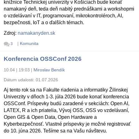
knižnice Technickej univerzity v Košiciach bude konať
namakaný deň, teda deň nabitý prednáškami a workshopmi
o vzdelávaní v IT, programovaní, mikrokontroléroch, AI,
bezpečnosti, IoT a o ďalších témach.
Zdroj:
namakanyden.sk
|
Komunita
3
Konferencia OSSConf 2026
10.04 | 19:03
|
Miroslav Bendík
Dátum udalosti:
01.07.2026
Aj tento rok sa na Fakulte riadenia a informatiky Žilinskej
Univerzity v dňoch 1-3. júla 2026 bude konať konferencia
OSSConf. Príspevky budú zaradené v sekciách: Open AI,
LATEX, R a ich priatelia, Vývoj OSS, OSS vo vzdelávaní,
Open GIS & Open Data, Open Hardware a
Kyberbezpečnosť. Vlastné príspevky je možné registrovať
do 10. júna 2026. Tešíme sa na Vašu návštevu.