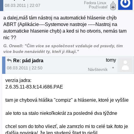
Fedora Linux
08.03.2011 | 22:07
Používateľ
a dalej,máš tám nástroj na automatické hlásenie chýb
ABRT (Aplikácie----Systemove nastroje -----Nastroj na
automaticke hlasenie chyb) a ked si ho otvoris, nemás tam
nic ??
G. Orwell: "Čím více se společnost vzdaluje od pravdy, tím
více bude nenávidět ty, kteří ji říkají."
tomy
Re: pád jadra
08.03.2011 | 22:50
Návštevník
verzia jadra:
2.6.35.11-83.fc14.i686.PAE
tam je chybová hláška "compiz" a hlásenie, ktoré je vyššie
ale toto sa stalo niekoľkokrát za posledné dva týždne
chcel som do toho vliezť, ale zamrzlo mi to celé tak /toto je
ďalšia novinka/, že len studený štart to riešil