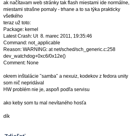
ak načítavam web stránky tak flash miestami ide normálne,
miestami strašne pomaly - trhane a to sa týka prakticky
všetkého
teraz už toto:
Package: kernel
Latest Crash: Ut 8. marec 2011, 19:35:46
Command: not_applicable
Reason: WARNING: at net/sched/sch_generic.c:258
dev_watchdog+0xc6/0x12e()
Comment: None
okrem inštalácie "samba" a nexuiz, kodekov z fedora unity
som nič nepridával
HW problém nie je, aspoň podľa servisu
ako keby som tu mal nevítaného hosťa
dík