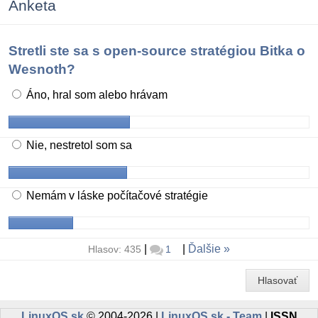
Anketa
Stretli ste sa s open-source stratégiou Bitka o
Wesnoth?
Áno, hral som alebo hrávam
Nie, nestretol som sa
Nemám v láske počítačové stratégie
|
|
Ďalšie
Hlasov: 435
1
Hlasovať
LinuxOS.sk
© 2004-2026 |
LinuxOS.sk - Team
|
ISSN