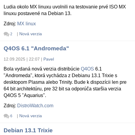
Ludia okolo MX linuxu uvolnili na testovanie prvé ISO MX
linuxu postavené na Debian 13.
Zdroj:
MX linux
|
Nová verzia
2
Q4OS 6.1 "Andromeda"
12.09.2025 | 22:07
|
Pavel
Bola vydaná nová verzia distribúcie
Q4OS
6.1
"Andromeda", ktorá vychádza z Debianu 13.1 Trixie s
desktopom Plasma alebo Trinity. Bude k dispozícii len pre
64 bit architektúru, pre 32 bit sa odporúča staršia verzia
Q4OS 5 "Aquarius".
Zdroj:
DistroWatch.com
|
Nová verzia
6
Debian 13.1 Trixie