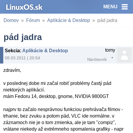
MENU
Domov
Fórum
Aplikácie & Desktop
pád jadra
pád jadra
tomy
Sekcia
:
Aplikácie & Desktop
08.03.2011 | 20:54
Návštevník
zdravím,
v poslednej dobe mi začal robiť problémy častý pád
niektorých aplikácií.
mám Fedoru 14, desktop, gnome, NVIDIA 9800GT
najprv to začalo nesprávnou funkciou prehrávača filmov -
trhanie, bez zvuku a potom pád, VLC ide normálne. v
záznamoch nie je o tom zmienka, ale je tam "compiz",
vrátane niekedy až extrémneho spomalenia grafiky - napr