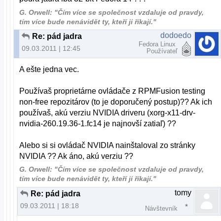
G. Orwell: "Čím více se společnost vzdaluje od pravdy,
tím více bude nenávidět ty, kteří ji říkají."
dodoedo
Re: pád jadra
Fedora Linux
09.03.2011 | 12:45
Používateľ
A ešte jedna vec.
Používaš proprietárne ovládače z RPMFusion testing
non-free repozitárov (to je doporučený postup)?? Ak ich
používaš, akú verziu NVIDIA driveru (xorg-x11-drv-
nvidia-260.19.36-1.fc14 je najnovší zatiaľ) ??
Alebo si si ovládač NVIDIA nainštaloval zo stránky
NVIDIA ?? Ak áno, akú verziu ??
G. Orwell: "Čím více se společnost vzdaluje od pravdy,
tím více bude nenávidět ty, kteří ji říkají."
tomy
Re: pád jadra
09.03.2011 | 18:18
Návštevník