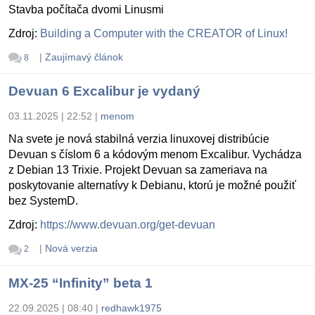
Stavba počítača dvomi Linusmi
Zdroj:
Building a Computer with the CREATOR of Linux!
|
Zaujímavý článok
8
Devuan 6 Excalibur je vydaný
03.11.2025 | 22:52
|
menom
Na svete je nová stabilná verzia linuxovej distribúcie
Devuan s číslom 6 a kódovým menom Excalibur. Vychádza
z Debian 13 Trixie. Projekt Devuan sa zameriava na
poskytovanie alternatívy k Debianu, ktorú je možné použiť
bez SystemD.
Zdroj:
https://www.devuan.org/get-devuan
|
Nová verzia
2
MX-25 “Infinity” beta 1
22.09.2025 | 08:40
|
redhawk1975