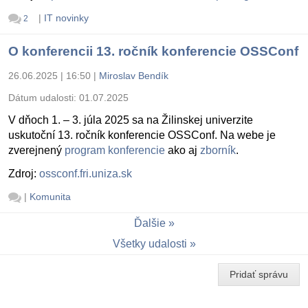
|
IT novinky
2
O konferencii 13. ročník konferencie OSSConf
26.06.2025 | 16:50
|
Miroslav Bendík
Dátum udalosti:
01.07.2025
V dňoch 1. – 3. júla 2025 sa na Žilinskej univerzite
uskutoční 13. ročník konferencie OSSConf. Na webe je
zverejnený
program konferencie
ako aj
zborník
.
Zdroj:
ossconf.fri.uniza.sk
|
Komunita
Ďalšie
Všetky udalosti
Pridať správu