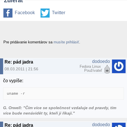
Zdieľať
Facebook
Twitter
Pre pridávanie komentárov sa
musíte prihlásiť
.
dodoedo
Re: pád jadra
Fedora Linux
08.03.2011 | 21:56
Používateľ
čo vypíše:
uname -r
G. Orwell: "Čím více se společnost vzdaluje od pravdy, tím
více bude nenávidět ty, kteří ji říkají."
dodoedo
Re: pád jadra