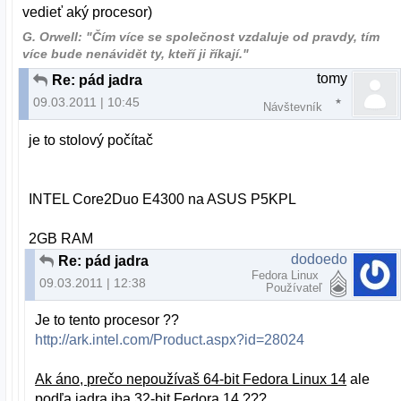
vedieť aký procesor)
G. Orwell: "Čím více se společnost vzdaluje od pravdy, tím
více bude nenávidět ty, kteří ji říkají."
tomy
Re: pád jadra
09.03.2011 | 10:45
Návštevník
je to stolový počítač
INTEL Core2Duo E4300 na ASUS P5KPL
2GB RAM
dodoedo
Re: pád jadra
Fedora Linux
09.03.2011 | 12:38
Používateľ
Je to tento procesor ??
http://ark.intel.com/Product.aspx?id=28024
Ak áno, prečo nepoužívaš 64-bit Fedora Linux 14
ale
podľa jadra iba 32-bit Fedora 14 ???