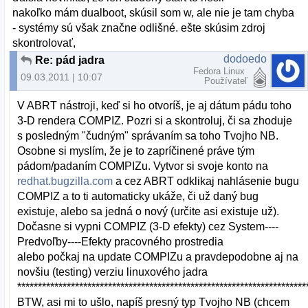
nakoľko mám dualboot, skúsil som w, ale nie je tam chyba
- systémy sú však značne odlišné. ešte skúsim zdroj
skontrolovať,
dodoedo
Re: pád jadra
Fedora Linux
09.03.2011 | 10:07
Používateľ
V ABRT nástroji, keď si ho otvoríš, je aj dátum pádu toho
3-D rendera COMPIZ. Pozri si a skontroluj, či sa zhoduje
s posledným "čudným" správaním sa toho Tvojho NB.
Osobne si myslím, že je to zapríčinené práve tým
pádom/padaním COMPIZu. Vytvor si svoje konto na
redhat.bugzilla.com
a cez ABRT odklikaj nahlásenie bugu
COMPIZ a to ti automaticky ukáže, či už daný bug
existuje, alebo sa jedná o nový (určite asi existuje už).
Dočasne si vypni COMPIZ (3-D efekty) cez System----
Predvoľby----Efekty pracovného prostredia
alebo počkaj na update COMPIZu a pravdepodobne aj na
novšiu (testing) verziu linuxového jadra
**********************************************************************
BTW, asi mi to ušlo, napíš presný typ Tvojho NB (chcem