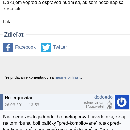
Dakujem vopred a ospravedlnuem sa, ak som neco napisal
zle a tak.....
Dik.
Zdieľať
Facebook
Twitter
Pre pridávanie komentárov sa
musíte prihlásiť
.
dodoedo
Re: repozitar
Fedora Linux
26.03.2011 | 13:53
Používateľ
Nie, nemôžeš to jednoducho prekopírovať, uvedom si, že aj
na tom *buntu boli balíčky "pred-kompilované" a tak pred-
konfigurované a upravené pre danú distribúciu *buntu.