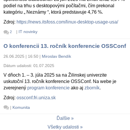
podiel na trhu s desktopovými počítačmi, čím prekonal
kategóriu „ Neznámy “, ktorá predstavuje 4,76 %.
Zdroj:
https://news.itsfoss.com/linux-desktop-usage-usa/
|
IT novinky
2
O konferencii 13. ročník konferencie OSSConf
26.06.2025 | 16:50
|
Miroslav Bendík
Dátum udalosti:
01.07.2025
V dňoch 1. – 3. júla 2025 sa na Žilinskej univerzite
uskutoční 13. ročník konferencie OSSConf. Na webe je
zverejnený
program konferencie
ako aj
zborník
.
Zdroj:
ossconf.fri.uniza.sk
|
Komunita
Ďalšie
Všetky udalosti