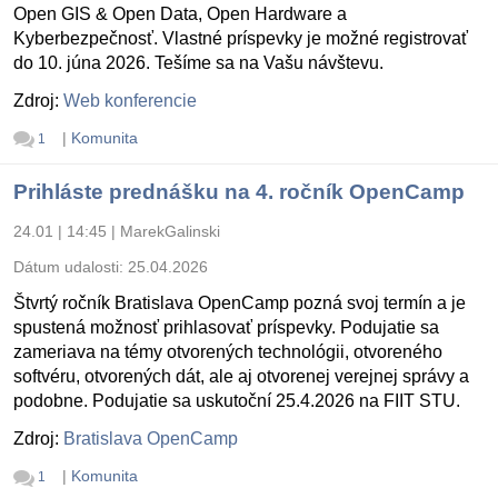
Open GIS & Open Data, Open Hardware a
Kyberbezpečnosť. Vlastné príspevky je možné registrovať
do 10. júna 2026. Tešíme sa na Vašu návštevu.
Zdroj:
Web konferencie
|
Komunita
1
Prihláste prednášku na 4. ročník OpenCamp
24.01 | 14:45
|
MarekGalinski
Dátum udalosti:
25.04.2026
Štvrtý ročník Bratislava OpenCamp pozná svoj termín a je
spustená možnosť prihlasovať príspevky. Podujatie sa
zameriava na témy otvorených technológii, otvoreného
softvéru, otvorených dát, ale aj otvorenej verejnej správy a
podobne. Podujatie sa uskutoční 25.4.2026 na FIIT STU.
Zdroj:
Bratislava OpenCamp
|
Komunita
1