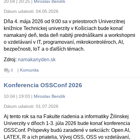
20.04 | 20:25
|
Miroslav Bendík
Dátum udalosti:
04.05.2026
Dňa 4. mája 2026 od 9:00 sa v priestoroch Univerzitnej
knižnice Technickej univerzity v Košiciach bude konať
namakaný deň, teda deň nabitý prednáškami a workshopmi
o vzdelávaní v IT, programovaní, mikrokontroléroch, AI,
bezpečnosti, IoT a o ďalších témach.
Zdroj:
namakanyden.sk
|
Komunita
3
Konferencia OSSConf 2026
10.04 | 19:03
|
Miroslav Bendík
Dátum udalosti:
01.07.2026
Aj tento rok sa na Fakulte riadenia a informatiky Žilinskej
Univerzity v dňoch 1-3. júla 2026 bude konať konferencia
OSSConf. Príspevky budú zaradené v sekciách: Open AI,
LATEX, R a ich priatelia, Vývoj OSS, OSS vo vzdelávaní,