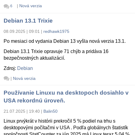
|
Nová verzia
6
Debian 13.1 Trixie
08.09.2025 | 09:01
|
redhawk1975
Po mesiaci od vydania Debian 13 vyšla nová verzia 13.1.
Debian 13.1 Trixie opravuje 71 chýb a pridáva 16
bezpečnostných aktualizácií.
Zdroj:
Debian
|
Nová verzia
Používanie Linuxu na desktopoch dosiahlo v
USA rekordnú úroveň.
21.07.2025 | 19:40
|
Balin50
Linux prvýkrát v histórii prekročil 5 % podiel na trhu s
desktopovými počítačmi v USA . Podľa globálnych štatistík
spoločnosti StatCounter za jún 2025 má Linux teraz 5,04 %