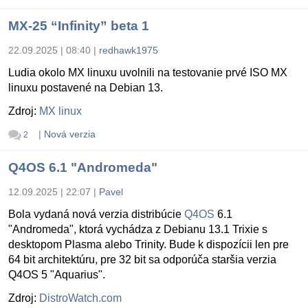
MX-25 “Infinity” beta 1
22.09.2025 | 08:40
|
redhawk1975
Ludia okolo MX linuxu uvolnili na testovanie prvé ISO MX
linuxu postavené na Debian 13.
Zdroj:
MX linux
|
Nová verzia
2
Q4OS 6.1 "Andromeda"
12.09.2025 | 22:07
|
Pavel
Bola vydaná nová verzia distribúcie
Q4OS
6.1
"Andromeda", ktorá vychádza z Debianu 13.1 Trixie s
desktopom Plasma alebo Trinity. Bude k dispozícii len pre
64 bit architektúru, pre 32 bit sa odporúča staršia verzia
Q4OS 5 "Aquarius".
Zdroj:
DistroWatch.com