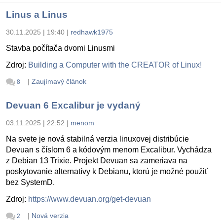
Linus a Linus
30.11.2025 | 19:40
|
redhawk1975
Stavba počítača dvomi Linusmi
Zdroj:
Building a Computer with the CREATOR of Linux!
|
Zaujímavý článok
8
Devuan 6 Excalibur je vydaný
03.11.2025 | 22:52
|
menom
Na svete je nová stabilná verzia linuxovej distribúcie
Devuan s číslom 6 a kódovým menom Excalibur. Vychádza
z Debian 13 Trixie. Projekt Devuan sa zameriava na
poskytovanie alternatívy k Debianu, ktorú je možné použiť
bez SystemD.
Zdroj:
https://www.devuan.org/get-devuan
|
Nová verzia
2