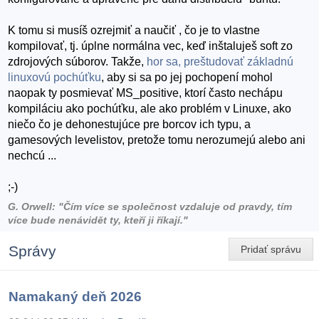
K tomu si musíš ozrejmiť a naučiť , čo je to vlastne
kompilovať, tj. úplne normálna vec, keď inštaluješ soft zo
zdrojových súborov. Takže,
hor sa, preštudovať základnú
linuxovú pochúťku
, aby si sa po jej pochopení mohol
naopak ty posmievať MS_positive, ktorí často nechápu
kompiláciu ako pochúťku, ale ako problém v Linuxe, ako
niečo čo je dehonestujúce pre borcov ich typu, a
gamesových levelistov, pretože tomu nerozumejú alebo ani
nechcú ...
;-)
G. Orwell: "Čím více se společnost vzdaluje od pravdy, tím
více bude nenávidět ty, kteří ji říkají."
Správy
Pridať správu
Namakaný deň 2026