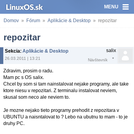
MENU
Domov
Fórum
Aplikácie & Desktop
repozitar
repozitar
salix
Sekcia
:
Aplikácie & Desktop
26.03.2011 | 13:21
Návštevník
Zdravim, prosim o radu.
Mam pc s OS salix.
Chcel by som si tam nainstalovat nejake programy, ale take
ktore niesu v repozitari. Z terminalu instalovat neviem,
skusal som neco ale neviem to.
Je mozne nejako tieto programy prehodit z repozitara v
UBUNTU a naisntalovat to ? Lebo na ubutnu to mam - to je
druhy PC.