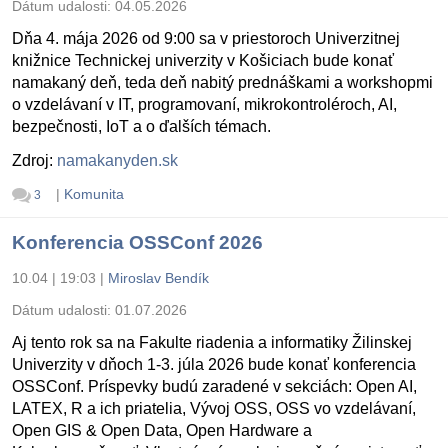
Dátum udalosti:
04.05.2026
Dňa 4. mája 2026 od 9:00 sa v priestoroch Univerzitnej
knižnice Technickej univerzity v Košiciach bude konať
namakaný deň, teda deň nabitý prednáškami a workshopmi
o vzdelávaní v IT, programovaní, mikrokontroléroch, AI,
bezpečnosti, IoT a o ďalších témach.
Zdroj:
namakanyden.sk
|
Komunita
3
Konferencia OSSConf 2026
10.04 | 19:03
|
Miroslav Bendík
Dátum udalosti:
01.07.2026
Aj tento rok sa na Fakulte riadenia a informatiky Žilinskej
Univerzity v dňoch 1-3. júla 2026 bude konať konferencia
OSSConf. Príspevky budú zaradené v sekciách: Open AI,
LATEX, R a ich priatelia, Vývoj OSS, OSS vo vzdelávaní,
Open GIS & Open Data, Open Hardware a