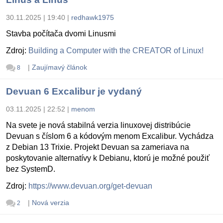
30.11.2025 | 19:40
|
redhawk1975
Stavba počítača dvomi Linusmi
Zdroj:
Building a Computer with the CREATOR of Linux!
|
Zaujímavý článok
8
Devuan 6 Excalibur je vydaný
03.11.2025 | 22:52
|
menom
Na svete je nová stabilná verzia linuxovej distribúcie
Devuan s číslom 6 a kódovým menom Excalibur. Vychádza
z Debian 13 Trixie. Projekt Devuan sa zameriava na
poskytovanie alternatívy k Debianu, ktorú je možné použiť
bez SystemD.
Zdroj:
https://www.devuan.org/get-devuan
|
Nová verzia
2