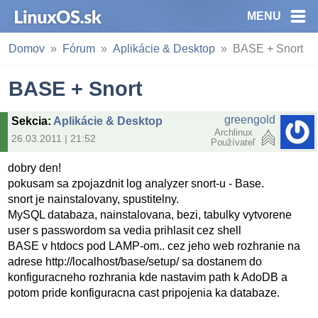
MENU
Domov
Fórum
Aplikácie & Desktop
BASE + Snort
BASE + Snort
greengold
Sekcia
:
Aplikácie & Desktop
Archlinux
26.03.2011 | 21:52
Používateľ
dobry den!
pokusam sa zpojazdnit log analyzer snort-u - Base.
snort je nainstalovany, spustitelny.
MySQL databaza, nainstalovana, bezi, tabulky vytvorene
user s passwordom sa vedia prihlasit cez shell
BASE v htdocs pod LAMP-om.. cez jeho web rozhranie na
adrese http://localhost/base/setup/ sa dostanem do
konfiguracneho rozhrania kde nastavim path k AdoDB a
potom pride konfiguracna cast pripojenia ka databaze.