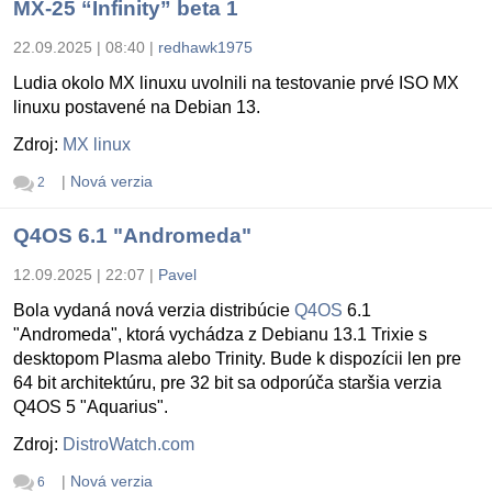
MX-25 “Infinity” beta 1
22.09.2025 | 08:40
|
redhawk1975
Ludia okolo MX linuxu uvolnili na testovanie prvé ISO MX
linuxu postavené na Debian 13.
Zdroj:
MX linux
|
Nová verzia
2
Q4OS 6.1 "Andromeda"
12.09.2025 | 22:07
|
Pavel
Bola vydaná nová verzia distribúcie
Q4OS
6.1
"Andromeda", ktorá vychádza z Debianu 13.1 Trixie s
desktopom Plasma alebo Trinity. Bude k dispozícii len pre
64 bit architektúru, pre 32 bit sa odporúča staršia verzia
Q4OS 5 "Aquarius".
Zdroj:
DistroWatch.com
|
Nová verzia
6