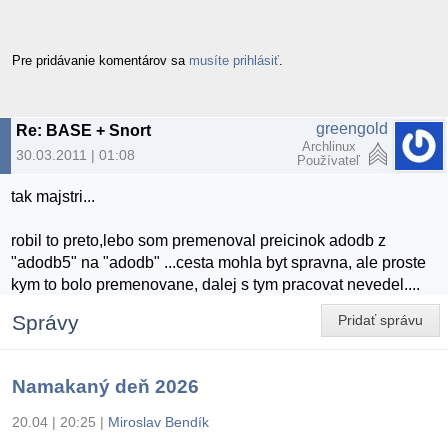
Pre pridávanie komentárov sa
musíte prihlásiť
.
greengold
Re: BASE + Snort
Archlinux
30.03.2011 | 01:08
Používateľ
tak majstri...
robil to preto,lebo som premenoval preicinok adodb z
"adodb5" na "adodb" ...cesta mohla byt spravna, ale proste
kym to bolo premenovane, dalej s tym pracovat nevedel....
Správy
Pridať správu
Namakaný deň 2026
20.04 | 20:25
|
Miroslav Bendík