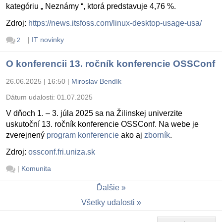
kategóriu „ Neznámy “, ktorá predstavuje 4,76 %.
Zdroj:
https://news.itsfoss.com/linux-desktop-usage-usa/
|
IT novinky
2
O konferencii 13. ročník konferencie OSSConf
26.06.2025 | 16:50
|
Miroslav Bendík
Dátum udalosti:
01.07.2025
V dňoch 1. – 3. júla 2025 sa na Žilinskej univerzite
uskutoční 13. ročník konferencie OSSConf. Na webe je
zverejnený
program konferencie
ako aj
zborník
.
Zdroj:
ossconf.fri.uniza.sk
|
Komunita
Ďalšie
Všetky udalosti