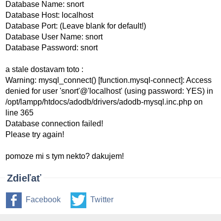
Database Name: snort
Database Host: localhost
Database Port: (Leave blank for default!)
Database User Name: snort
Database Password: snort
a stale dostavam toto :
Warning: mysql_connect() [function.mysql-connect]: Access
denied for user 'snort'@'localhost' (using password: YES) in
/opt/lampp/htdocs/adodb/drivers/adodb-mysql.inc.php on
line 365
Database connection failed!
Please try again!
pomoze mi s tym nekto? dakujem!
Zdieľať
Facebook
Twitter