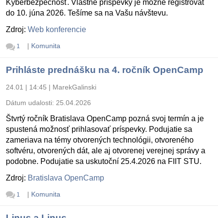
Kyberbezpečnosť. Vlastné príspevky je možné registrovať
do 10. júna 2026. Tešíme sa na Vašu návštevu.
Zdroj:
Web konferencie
|
Komunita
1
Prihláste prednášku na 4. ročník OpenCamp
24.01 | 14:45
|
MarekGalinski
Dátum udalosti:
25.04.2026
Štvrtý ročník Bratislava OpenCamp pozná svoj termín a je
spustená možnosť prihlasovať príspevky. Podujatie sa
zameriava na témy otvorených technológii, otvoreného
softvéru, otvorených dát, ale aj otvorenej verejnej správy a
podobne. Podujatie sa uskutoční 25.4.2026 na FIIT STU.
Zdroj:
Bratislava OpenCamp
|
Komunita
1
Linus a Linus