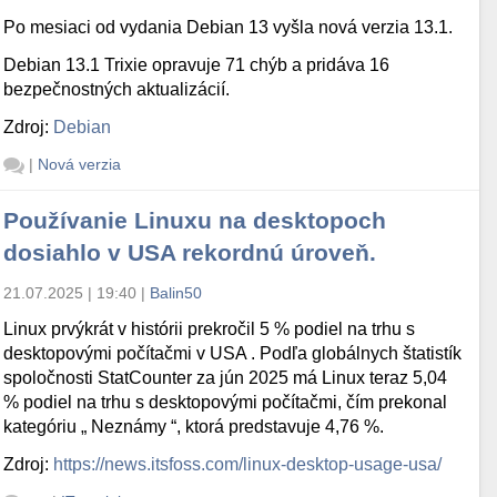
Po mesiaci od vydania Debian 13 vyšla nová verzia 13.1.
Debian 13.1 Trixie opravuje 71 chýb a pridáva 16
bezpečnostných aktualizácií.
Zdroj:
Debian
|
Nová verzia
Používanie Linuxu na desktopoch
dosiahlo v USA rekordnú úroveň.
21.07.2025 | 19:40
|
Balin50
Linux prvýkrát v histórii prekročil 5 % podiel na trhu s
desktopovými počítačmi v USA . Podľa globálnych štatistík
spoločnosti StatCounter za jún 2025 má Linux teraz 5,04
% podiel na trhu s desktopovými počítačmi, čím prekonal
kategóriu „ Neznámy “, ktorá predstavuje 4,76 %.
Zdroj:
https://news.itsfoss.com/linux-desktop-usage-usa/