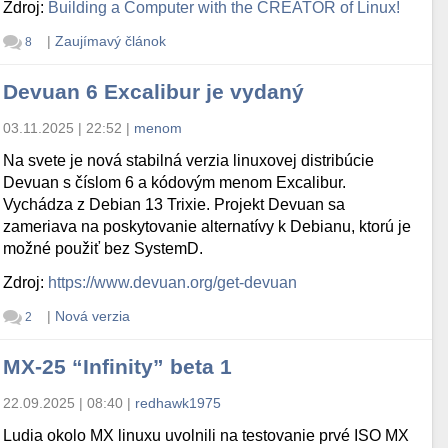
Zdroj:
Building a Computer with the CREATOR of Linux!
|
Zaujímavý článok
8
Devuan 6 Excalibur je vydaný
03.11.2025 | 22:52
|
menom
Na svete je nová stabilná verzia linuxovej distribúcie
Devuan s číslom 6 a kódovým menom Excalibur.
Vychádza z Debian 13 Trixie. Projekt Devuan sa
zameriava na poskytovanie alternatívy k Debianu, ktorú je
možné použiť bez SystemD.
Zdroj:
https://www.devuan.org/get-devuan
|
Nová verzia
2
MX-25 “Infinity” beta 1
22.09.2025 | 08:40
|
redhawk1975
Ludia okolo MX linuxu uvolnili na testovanie prvé ISO MX