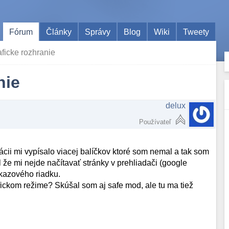
Fórum
Články
Správy
Blog
Wiki
Tweety
ficke rozhranie
nie
delux
Používateľ
cii mi vypísalo viacej balíčkov ktoré som nemal a tak som
il že mi nejde načítavať stránky v prehliadači (google
ikazového riadku.
fickom režime? Skúšal som aj safe mod, ale tu ma tiež