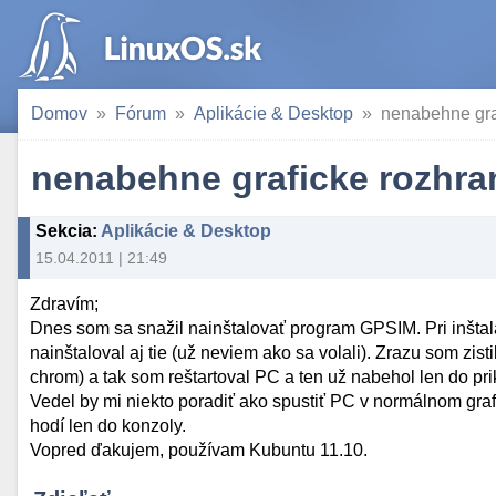
Domov
Fórum
Aplikácie & Desktop
nenabehne gra
nenabehne graficke rozhra
Sekcia
:
Aplikácie & Desktop
15.04.2011 | 21:49
Zdravím;
Dnes som sa snažil nainštalovať program GPSIM. Pri inštalá
nainštaloval aj tie (už neviem ako sa volali). Zrazu som zist
chrom) a tak som reštartoval PC a ten už nabehol len do pr
Vedel by mi niekto poradiť ako spustiť PC v normálnom gra
hodí len do konzoly.
Vopred ďakujem, používam Kubuntu 11.10.