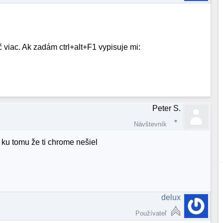
č viac. Ak zadám ctrl+alt+F1 vypisuje mi:
Peter S.
Návštevník
o ku tomu že ti chrome nešiel
delux
Používateľ