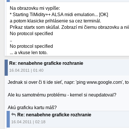
Na obrazovku mi vypíše:
* Starting TiMidity++ ALSA midi emulation... [OK]
a potom klasicke prihlásenie sa cez terminál.
Príkaz startx som skúšal. Zobrazí mi čiernu obrazovku a ni
No protocol specified
..
No protocol specified
... a vkuse len toto.
Re: nenabehne graficke rozhranie
16.04.2011 | 01:40
Jednak si over či ti ide sieť, napr: 'ping www.google.com', t
Ale ku samotnému problému - kernel si neupdatoval?
Akú graficku kartu máš?
Re: nenabehne graficke rozhranie
16.04.2011 | 02:18