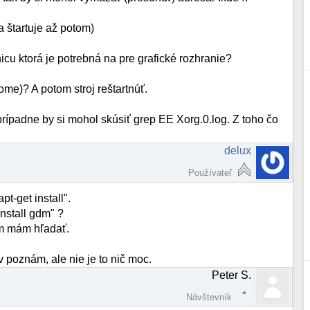
a štartuje až potom)
icu ktorá je potrebná na pre grafické rozhranie?
me)? A potom stroj reštartnúť.
, prípadne by si mohol skúsiť grep EE Xorg.0.log. Z toho čo
delux
Používateľ
t-get install".
nstall gdm" ?
am mám hľadať.
v poznám, ale nie je to nič moc.
Peter S.
Návštevník