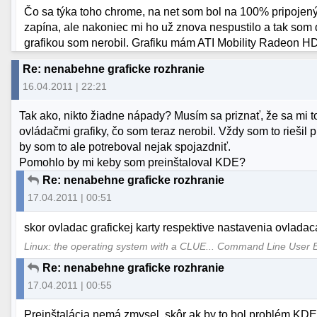
Čo sa týka toho chrome, na net som bol na 100% pripojený
zapína, ale nakoniec mi ho už znova nespustilo a tak som d
grafikou som nerobil. Grafiku mám ATI Mobility Radeon H
Re: nenabehne graficke rozhranie
16.04.2011 | 22:21
Tak ako, nikto žiadne nápady? Musím sa priznať, že sa mi to 
ovládačmi grafiky, čo som teraz nerobil. Vždy som to riešil
by som to ale potreboval nejak spojazdniť.
Pomohlo by mi keby som preinštaloval KDE?
Re: nenabehne graficke rozhranie
17.04.2011 | 00:51
skor ovladac grafickej karty respektive nastavenia ovladac
Linux: the operating system with a CLUE... Command Line User 
Re: nenabehne graficke rozhranie
17.04.2011 | 00:55
Preinštalácia nemá zmysel, skôr ak by to bol problém KDE