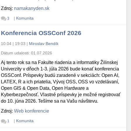
Zdroj:
namakanyden.sk
|
Komunita
3
Konferencia OSSConf 2026
10.04 | 19:03
|
Miroslav Bendík
Dátum udalosti:
01.07.2026
Aj tento rok sa na Fakulte riadenia a informatiky Žilinskej
Univerzity v dňoch 1-3. júla 2026 bude konať konferencia
OSSConf. Príspevky budú zaradené v sekciách: Open AI,
LATEX, R a ich priatelia, Vývoj OSS, OSS vo vzdelávaní,
Open GIS & Open Data, Open Hardware a
Kyberbezpečnosť. Vlastné príspevky je možné registrovať
do 10. júna 2026. Tešíme sa na Vašu návštevu.
Zdroj:
Web konferencie
|
Komunita
1