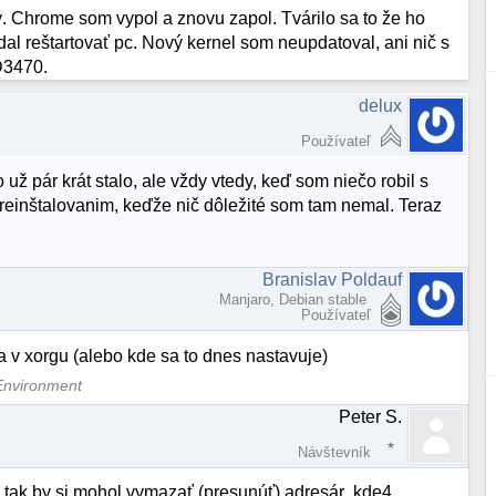
. Chrome som vypol a znovu zapol. Tvárilo sa to že ho
al reštartovať pc. Nový kernel som neupdatoval, ani nič s
D3470.
delux
Používateľ
už pár krát stalo, ale vždy vtedy, keď som niečo robil s
 preinštalovanim, keďže nič dôležité som tam nemal. Teraz
Branislav Poldauf
Manjaro, Debian stable
Používateľ
a v xorgu (alebo kde sa to dnes nastavuje)
Environment
Peter S.
Návštevník
 tak by si mohol vymazať (presunúť) adresár .kde4.