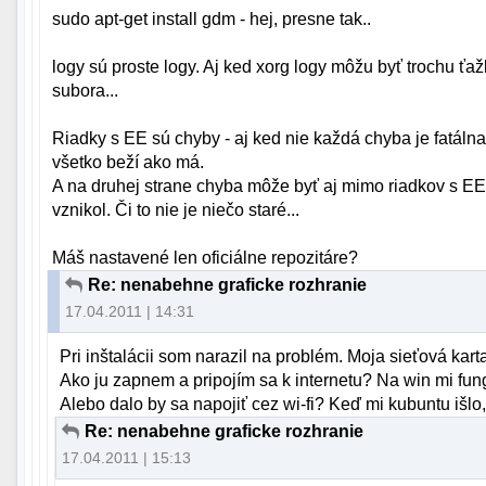
sudo apt-get install gdm - hej, presne tak..
logy sú proste logy. Aj ked xorg logy môžu byť trochu ťa
subora...
Riadky s EE sú chyby - aj ked nie každá chyba je fatáln
všetko beží ako má.
A na druhej strane chyba môže byť aj mimo riadkov s EE.
vznikol. Či to nie je niečo staré...
Máš nastavené len oficiálne repozitáre?
Re: nenabehne graficke rozhranie
17.04.2011 | 14:31
Pri inštalácii som narazil na problém. Moja sieťová karta
Ako ju zapnem a pripojím sa k internetu? Na win mi fu
Alebo dalo by sa napojiť cez wi-fi? Keď mi kubuntu išlo, 
Re: nenabehne graficke rozhranie
17.04.2011 | 15:13