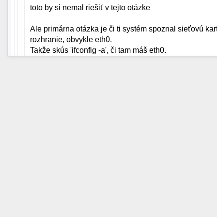
toto by si nemal riešiť v tejto otázke
Ale primárna otázka je či ti systém spoznal sieťovú kart
rozhranie, obvykle eth0.
Takže skús 'ifconfig -a', či tam máš eth0.