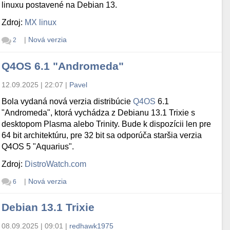
linuxu postavené na Debian 13.
Zdroj:
MX linux
|
Nová verzia
2
Q4OS 6.1 "Andromeda"
12.09.2025 | 22:07
|
Pavel
Bola vydaná nová verzia distribúcie
Q4OS
6.1
"Andromeda", ktorá vychádza z Debianu 13.1 Trixie s
desktopom Plasma alebo Trinity. Bude k dispozícii len pre
64 bit architektúru, pre 32 bit sa odporúča staršia verzia
Q4OS 5 "Aquarius".
Zdroj:
DistroWatch.com
|
Nová verzia
6
Debian 13.1 Trixie
08.09.2025 | 09:01
|
redhawk1975