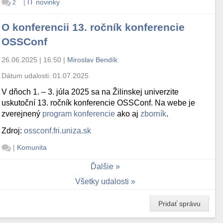
|
IT novinky
2
O konferencii 13. ročník konferencie
OSSConf
26.06.2025 | 16:50
|
Miroslav Bendík
Dátum udalosti:
01.07.2025
V dňoch 1. – 3. júla 2025 sa na Žilinskej univerzite
uskutoční 13. ročník konferencie OSSConf. Na webe je
zverejnený
program konferencie
ako aj
zborník
.
Zdroj:
ossconf.fri.uniza.sk
|
Komunita
Ďalšie
Všetky udalosti
Pridať správu