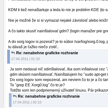
KDM ti tiež nenaštartuje a teda to nie je problém KDE (to s
Nie je možné že si si vymazal nejaké závislosť alebo knižn
A čo takto skusiť nainštalovať gdm? (login manažer pre gno
A do xorg logov is pozeral? je to súbor /var/log/xorg.0.log
tu dávaš je ťažko niečo zistiť..
Re: nenabehne graficke rozhranie
17.04.2011 | 01:33
Ja som nedaval nič odinštalovať, iba som inštaloval cez "ap
gdm skúsim nainštalovať. Nainštalujem ho "sudo apt-get i
Do xorg logov som nepozeral, ani neviem čo to je a čo t
To "grep EE Xorg0.log" čo to je?
Totižto som len podpriemerný užívateľ linuxu. Pár príkazo
Re: nenabehne graficke rozhranie
17.04.2011 | 02:10