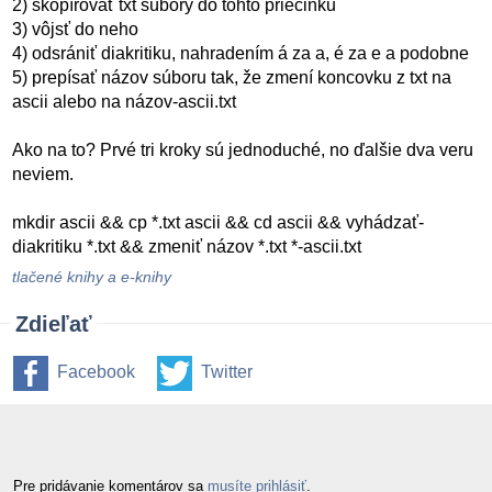
2) skopírovať txt súbory do tohto priečinku
3) vôjsť do neho
4) odsrániť diakritiku, nahradením á za a, é za e a podobne
5) prepísať názov súboru tak, že zmení koncovku z txt na
ascii alebo na názov-ascii.txt
Ako na to? Prvé tri kroky sú jednoduché, no ďalšie dva veru
neviem.
mkdir ascii && cp *.txt ascii && cd ascii && vyhádzať-
diakritiku *.txt && zmeniť názov *.txt *-ascii.txt
tlačené knihy a e-knihy
Zdieľať
Facebook
Twitter
Pre pridávanie komentárov sa
musíte prihlásiť
.