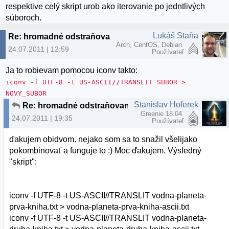
respektive celý skript urob ako iterovanie po jedntlivých
súboroch.
Lukáš Staňa
Re: hromadné odstraňovanie diakritiky
Arch, CentOS, Debian
24.07.2011 | 12:59
Používateľ
Ja to robievam pomocou iconv takto:
iconv -f UTF-8 -t US-ASCII//TRANSLIT SUBOR >
NOVY_SUBOR
Stanislav Hoferek
Re: hromadné odstraňovanie diakritiky
Greenie 18.04
24.07.2011 | 19:35
Používateľ
ďakujem obidvom. nejako som sa to snažil všelijako
pokombinovať a funguje to :) Moc ďakujem. Výsledný
"skript":
iconv -f UTF-8 -t US-ASCII//TRANSLIT vodna-planeta-
prva-kniha.txt > vodna-planeta-prva-kniha-ascii.txt
iconv -f UTF-8 -t US-ASCII//TRANSLIT vodna-planeta-