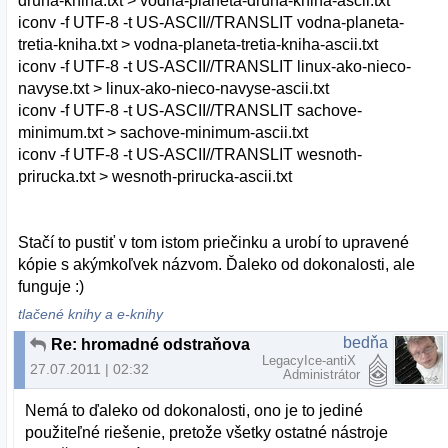
druha-kniha.txt > vodna-planeta-druha-kniha-ascii.txt
iconv -f UTF-8 -t US-ASCII//TRANSLIT vodna-planeta-
tretia-kniha.txt > vodna-planeta-tretia-kniha-ascii.txt
iconv -f UTF-8 -t US-ASCII//TRANSLIT linux-ako-nieco-
navyse.txt > linux-ako-nieco-navyse-ascii.txt
iconv -f UTF-8 -t US-ASCII//TRANSLIT sachove-
minimum.txt > sachove-minimum-ascii.txt
iconv -f UTF-8 -t US-ASCII//TRANSLIT wesnoth-
prirucka.txt > wesnoth-prirucka-ascii.txt
Stačí to pustiť v tom istom priečinku a urobí to upravené
kópie s akýmkoľvek názvom. Ďaleko od dokonalosti, ale
funguje :)
tlačené knihy a e-knihy
bedňa
Re: hromadné odstraňovanie diakritiky
LegacyIce-antiX
27.07.2011 | 02:32
Administrátor
Nemá to ďaleko od dokonalosti, ono je to jediné
použiteľné riešenie, pretože všetky ostatné nástroje