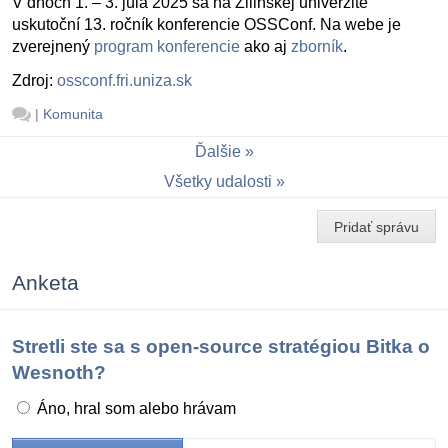
V dňoch 1. – 3. júla 2025 sa na Žilinskej univerzite
uskutoční 13. ročník konferencie OSSConf. Na webe je
zverejnený
program konferencie
ako aj
zborník
.
Zdroj:
ossconf.fri.uniza.sk
|
Komunita
Ďalšie
Všetky udalosti
Pridať správu
Anketa
Stretli ste sa s open-source stratégiou Bitka o
Wesnoth?
Áno, hral som alebo hrávam