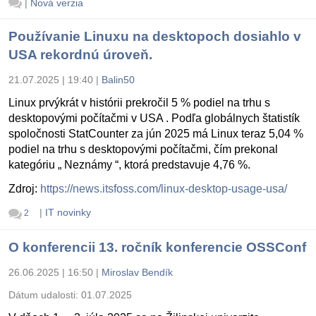
|
Nová verzia
Používanie Linuxu na desktopoch dosiahlo v
USA rekordnú úroveň.
21.07.2025 | 19:40
|
Balin50
Linux prvýkrát v histórii prekročil 5 % podiel na trhu s
desktopovými počítačmi v USA . Podľa globálnych štatistík
spoločnosti StatCounter za jún 2025 má Linux teraz 5,04 %
podiel na trhu s desktopovými počítačmi, čím prekonal
kategóriu „ Neznámy “, ktorá predstavuje 4,76 %.
Zdroj:
https://news.itsfoss.com/linux-desktop-usage-usa/
|
IT novinky
2
O konferencii 13. ročník konferencie OSSConf
26.06.2025 | 16:50
|
Miroslav Bendík
Dátum udalosti:
01.07.2025