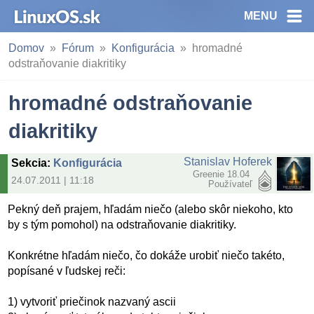
MENU
Domov
Fórum
Konfigurácia
hromadné
odstraňovanie diakritiky
hromadné odstraňovanie
diakritiky
Stanislav Hoferek
Sekcia
:
Konfigurácia
Greenie 18.04
24.07.2011 | 11:18
Používateľ
Pekný deň prajem, hľadám niečo (alebo skôr niekoho, kto
by s tým pomohol) na odstraňovanie diakritiky.
Konkrétne hľadám niečo, čo dokáže urobiť niečo takéto,
popísané v ľudskej reči:
1) vytvoriť priečinok nazvaný ascii