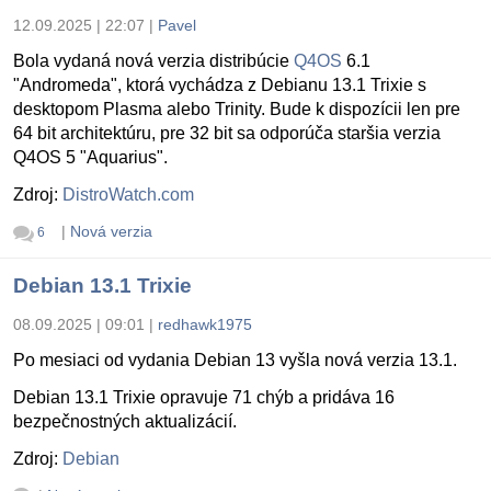
12.09.2025 | 22:07
|
Pavel
Bola vydaná nová verzia distribúcie
Q4OS
6.1
"Andromeda", ktorá vychádza z Debianu 13.1 Trixie s
desktopom Plasma alebo Trinity. Bude k dispozícii len pre
64 bit architektúru, pre 32 bit sa odporúča staršia verzia
Q4OS 5 "Aquarius".
Zdroj:
DistroWatch.com
|
Nová verzia
6
Debian 13.1 Trixie
08.09.2025 | 09:01
|
redhawk1975
Po mesiaci od vydania Debian 13 vyšla nová verzia 13.1.
Debian 13.1 Trixie opravuje 71 chýb a pridáva 16
bezpečnostných aktualizácií.
Zdroj:
Debian