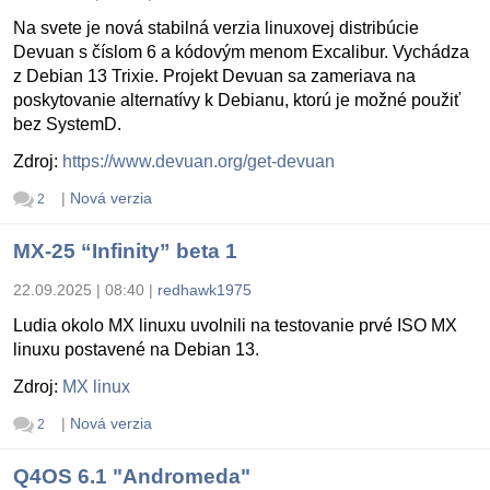
Na svete je nová stabilná verzia linuxovej distribúcie
Devuan s číslom 6 a kódovým menom Excalibur. Vychádza
z Debian 13 Trixie. Projekt Devuan sa zameriava na
poskytovanie alternatívy k Debianu, ktorú je možné použiť
bez SystemD.
Zdroj:
https://www.devuan.org/get-devuan
|
Nová verzia
2
MX-25 “Infinity” beta 1
22.09.2025 | 08:40
|
redhawk1975
Ludia okolo MX linuxu uvolnili na testovanie prvé ISO MX
linuxu postavené na Debian 13.
Zdroj:
MX linux
|
Nová verzia
2
Q4OS 6.1 "Andromeda"