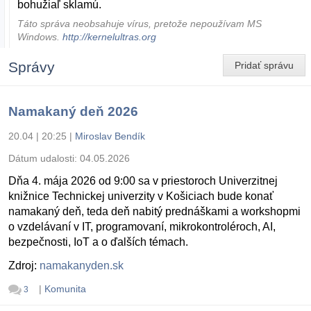
bohužiaľ sklamú.
Táto správa neobsahuje vírus, pretože nepoužívam MS
Windows.
http://kernelultras.org
Správy
Pridať správu
Namakaný deň 2026
20.04 | 20:25
|
Miroslav Bendík
Dátum udalosti:
04.05.2026
Dňa 4. mája 2026 od 9:00 sa v priestoroch Univerzitnej
knižnice Technickej univerzity v Košiciach bude konať
namakaný deň, teda deň nabitý prednáškami a workshopmi
o vzdelávaní v IT, programovaní, mikrokontroléroch, AI,
bezpečnosti, IoT a o ďalších témach.
Zdroj:
namakanyden.sk
|
Komunita
3