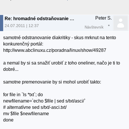
Peter S.
Re: hromadné odstraňovanie diakritiky
24.07.2011 | 12:37
Návštevník
samotné odstranovanie diakritiky - skus mrknut na tento
konkurenčný portál:
http://www.abclinuxu.cz/poradna/linux/show/49287
a nemal by si sa snažiť urobiť z toho oneliner, načo je ti to
dobré...
samotne premenovanie by si mohol urobiť takto:
for file in `ls *txt`; do
newfilename=`echo $file | sed s/txt/asci/`
# alternatívne sed s/txt/-asci.txt/
mv $file $newfilename
done