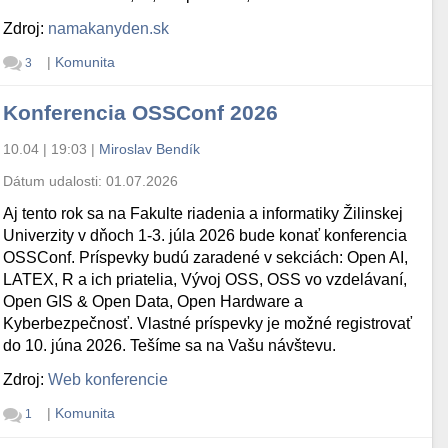
Zdroj:
namakanyden.sk
|
Komunita
3
Konferencia OSSConf 2026
10.04 | 19:03
|
Miroslav Bendík
Dátum udalosti:
01.07.2026
Aj tento rok sa na Fakulte riadenia a informatiky Žilinskej
Univerzity v dňoch 1-3. júla 2026 bude konať konferencia
OSSConf. Príspevky budú zaradené v sekciách: Open AI,
LATEX, R a ich priatelia, Vývoj OSS, OSS vo vzdelávaní,
Open GIS & Open Data, Open Hardware a
Kyberbezpečnosť. Vlastné príspevky je možné registrovať
do 10. júna 2026. Tešíme sa na Vašu návštevu.
Zdroj:
Web konferencie
|
Komunita
1