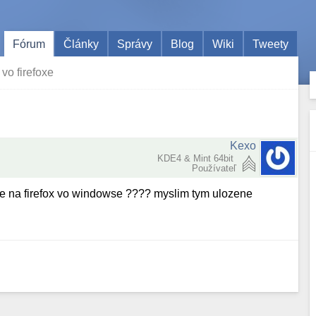
Fórum
Články
Správy
Blog
Wiki
Tweety
vo firefoxe
Kexo
KDE4 & Mint 64bit
Používateľ
nuxe na firefox vo windowse ???? myslim tym ulozene