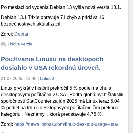
Po mesiaci od vydania Debian 13 vyšla nová verzia 13.1.
Debian 13.1 Trixie opravuje 71 chýb a pridáva 16
bezpečnostných aktualizácií.
Zdroj:
Debian
|
Nová verzia
Používanie Linuxu na desktopoch
dosiahlo v USA rekordnú úroveň.
21.07.2025 | 19:40
|
Balin50
Linux prvýkrát v histórii prekročil 5 % podiel na trhu s
desktopovými počítačmi v USA . Podľa globálnych štatistík
spoločnosti StatCounter za jún 2025 má Linux teraz 5,04
% podiel na trhu s desktopovými počítačmi, čím prekonal
kategóriu „ Neznámy “, ktorá predstavuje 4,76 %.
Zdroj:
https://news.itsfoss.com/linux-desktop-usage-usa/