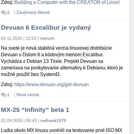
Zdroj:
Building a Computer with the CREATOR of Linux!
|
Zaujímavý článok
8
Devuan 6 Excalibur je vydaný
03.11.2025 | 22:52
|
menom
Na svete je nová stabilná verzia linuxovej distribúcie
Devuan s číslom 6 a kódovým menom Excalibur.
Vychádza z Debian 13 Trixie. Projekt Devuan sa
zameriava na poskytovanie alternatívy k Debianu, ktorú je
možné použiť bez SystemD.
Zdroj:
https://www.devuan.org/get-devuan
|
Nová verzia
2
MX-25 “Infinity” beta 1
22.09.2025 | 08:40
|
redhawk1975
Ludia okolo MX linuxu uvolnili na testovanie prvé ISO MX