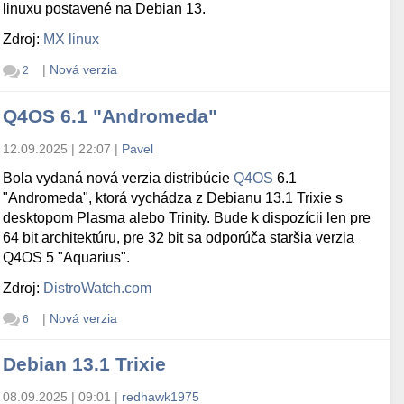
linuxu postavené na Debian 13.
Zdroj:
MX linux
|
Nová verzia
2
Q4OS 6.1 "Andromeda"
12.09.2025 | 22:07
|
Pavel
Bola vydaná nová verzia distribúcie
Q4OS
6.1
"Andromeda", ktorá vychádza z Debianu 13.1 Trixie s
desktopom Plasma alebo Trinity. Bude k dispozícii len pre
64 bit architektúru, pre 32 bit sa odporúča staršia verzia
Q4OS 5 "Aquarius".
Zdroj:
DistroWatch.com
|
Nová verzia
6
Debian 13.1 Trixie
08.09.2025 | 09:01
|
redhawk1975