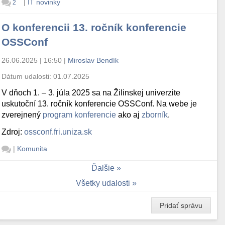
|
IT novinky
2
O konferencii 13. ročník konferencie
OSSConf
26.06.2025 | 16:50
|
Miroslav Bendík
Dátum udalosti:
01.07.2025
V dňoch 1. – 3. júla 2025 sa na Žilinskej univerzite
uskutoční 13. ročník konferencie OSSConf. Na webe je
zverejnený
program konferencie
ako aj
zborník
.
Zdroj:
ossconf.fri.uniza.sk
|
Komunita
Ďalšie
Všetky udalosti
Pridať správu