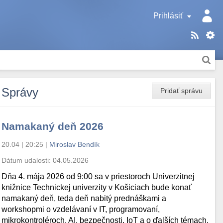
Prihlásiť
Správy
Pridať správu
Namakaný deň 2026
20.04 | 20:25
|
Miroslav Bendík
Dátum udalosti:
04.05.2026
Dňa 4. mája 2026 od 9:00 sa v priestoroch Univerzitnej
knižnice Technickej univerzity v Košiciach bude konať
namakaný deň, teda deň nabitý prednáškami a
workshopmi o vzdelávaní v IT, programovaní,
mikrokontroléroch, AI, bezpečnosti, IoT a o ďalších témach.