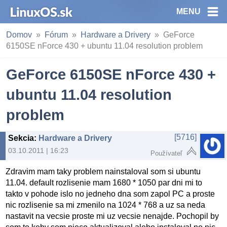
MENU
Domov
Fórum
Hardware a Drivery
GeForce
6150SE nForce 430 + ubuntu 11.04 resolution problem
GeForce 6150SE nForce 430 +
ubuntu 11.04 resolution
problem
[5716]
Sekcia
:
Hardware a Drivery
03.10.2011 | 16:23
Používateľ
Zdravim mam taky problem nainstaloval som si ubuntu
11.04. default rozlisenie mam 1680 * 1050 par dni mi to
takto v pohode islo no jedneho dna som zapol PC a proste
nic rozlisenie sa mi zmenilo na 1024 * 768 a uz sa neda
nastavit na vecsie proste mi uz vecsie nenajde. Pochopil by