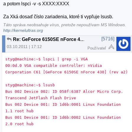
a potom lspci -v -s XXXX:XXXX
Za Xká dosaď číslo zariadenia, ktoré ti vypľuje lsusb.
Táto správa neobsahuje vírus, pretože nepoužívam MS Windows.
http://kernelultras.org
[5716]
Re: GeForce 6150SE nForce 430 + ubuntu 11.04 resolution problem
03.10.2011 | 17:12
Používateľ
styg@machine:~$ lspci | grep -i VGA
00:0d.0 VGA compatible controller: nVidia
Corporation C61 [GeForce 6150SE nForce 430] (rev a2)
styg@machine:~$ lsusb
Bus 002 Device 002: ID 058f:6387 Alcor Micro Corp.
Transcend JetFlash Flash Drive
Bus 002 Device 001: ID 1d6b:0001 Linux Foundation
1.1 root hub
Bus 001 Device 001: ID 1d6b:0002 Linux Foundation
2.0 root hub