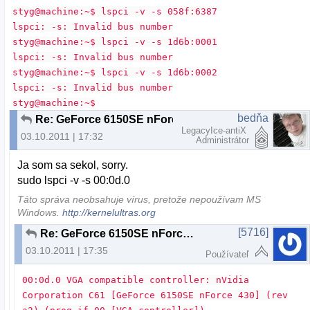
styg@machine:~$ lspci -v -s 058f:6387
lspci: -s: Invalid bus number
styg@machine:~$ lspci -v -s 1d6b:0001
lspci: -s: Invalid bus number
styg@machine:~$ lspci -v -s 1d6b:0002
lspci: -s: Invalid bus number
styg@machine:~$
bedňa
Re: GeForce 6150SE nForce 430 + ubuntu 11.04 resolution problem
LegacyIce-antiX
03.10.2011 | 17:32
Administrátor
Ja som sa sekol, sorry.
sudo lspci -v -s 00:0d.0
Táto správa neobsahuje vírus, pretože nepoužívam MS
Windows.
http://kernelultras.org
[5716]
Re: GeForce 6150SE nForce 430 + ubuntu 11.04 resolution problem
03.10.2011 | 17:35
Používateľ
00:0d.0 VGA compatible controller: nVidia
Corporation C61 [GeForce 6150SE nForce 430] (rev