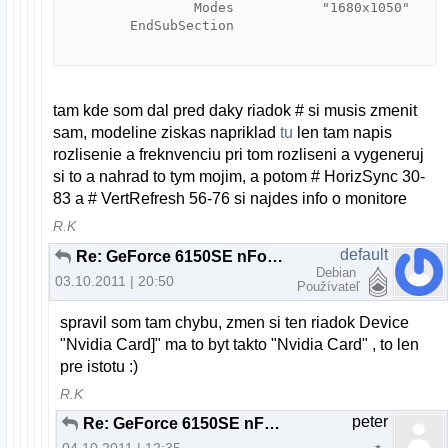
		Modes		"1680x1050"

	EndSubSection

tam kde som dal pred daky riadok # si musis zmenit
sam, modeline ziskas napriklad
tu
len tam napis
rozlisenie a freknvenciu pri tom rozliseni a vygeneruj
si to a nahrad to tym mojim, a potom # HorizSync 30-
83 a # VertRefresh 56-76 si najdes info o monitore
R.K
default
Re: GeForce 6150SE nForce 430 + ubuntu 11.04 resolution problem
Debian
03.10.2011 | 20:50
Používateľ
spravil som tam chybu, zmen si ten riadok Device
"Nvidia Card]" ma to byt takto "Nvidia Card" , to len
pre istotu :)
R.K
peter
Re: GeForce 6150SE nForce 430 + ubuntu 11.04 resolution problem