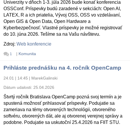
Univerzity v dňoch 1-3. júla 2026 bude konať konferencia
OSSConf. Príspevky budú zaradené v sekciách: Open AI,
LATEX, R a ich priatelia, Vývoj OSS, OSS vo vzdelávaní,
Open GIS & Open Data, Open Hardware a
Kyberbezpečnosť. Vlastné príspevky je možné registrovať
do 10. júna 2026. Tešíme sa na Vašu návštevu.
Zdroj:
Web konferencie
|
Komunita
1
Prihláste prednášku na 4. ročník OpenCamp
24.01 | 14:45
|
MarekGalinski
Dátum udalosti:
25.04.2026
Štvrtý ročník Bratislava OpenCamp pozná svoj termín a je
spustená možnosť prihlasovať príspevky. Podujatie sa
zameriava na témy otvorených technológii, otvoreného
softvéru, otvorených dát, ale aj otvorenej verejnej správy a
podobne. Podujatie sa uskutoční 25.4.2026 na FIIT STU.