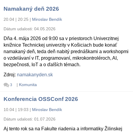
Namakaný deň 2026
20.04 | 20:25
|
Miroslav Bendík
Dátum udalosti:
04.05.2026
Dňa 4. mája 2026 od 9:00 sa v priestoroch Univerzitnej
knižnice Technickej univerzity v Košiciach bude konať
namakaný deň, teda deň nabitý prednáškami a workshopmi
o vzdelávaní v IT, programovaní, mikrokontroléroch, AI,
bezpečnosti, IoT a o ďalších témach.
Zdroj:
namakanyden.sk
|
Komunita
3
Konferencia OSSConf 2026
10.04 | 19:03
|
Miroslav Bendík
Dátum udalosti:
01.07.2026
Aj tento rok sa na Fakulte riadenia a informatiky Žilinskej