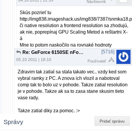
04.10.2011 | 12:35
Návštevník
Skús pozrieť tu
http://img838.imageshack.us/img838/7387/snmka18.
či native resolution a frontend resolution sa zhodujú,
ak nie, poprepínaj GPU Scaling Metod a reštartni X-
á
Mne to potom naskočilo na rovnaké hodnoty
[5716]
Re: GeForce 6150SE nForce 430 + ubuntu 11.04 resolution problem
05.10.2011 | 18:10
Používateľ
Zdravim tak zatial sa stala takato vec.. vzdy ked som
vybral ramky z PC. A znova ich vlozil a nabotoval
comp tak to bolo uz v pohode. Takze zatial resolution
je v pohode. Takze ak sa to zasa stane skusim tieto
vase rady.
Takze zatial diky za pomoc. :>
Správy
Pridať správu