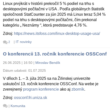
Linux prvýkrát v histórii prekročil 5 % podiel na trhu s
desktopovými počítačmi v USA . Podľa globálnych štatistík
spoločnosti StatCounter za jún 2025 má Linux teraz 5,04 %
podiel na trhu s desktopovými počítačmi, čím prekonal
kategóriu „ Neznámy “, ktorá predstavuje 4,76 %.
Zdroj:
https://news.itsfoss.com/linux-desktop-usage-usa/
|
IT novinky
2
O konferencii 13. ročník konferencie OSSConf
26.06.2025 | 16:50
|
Miroslav Bendík
Dátum udalosti:
01.07.2025
V dňoch 1. – 3. júla 2025 sa na Žilinskej univerzite
uskutoční 13. ročník konferencie OSSConf. Na webe je
zverejnený
program konferencie
ako aj
zborník
.
Zdroj:
ossconf.fri.uniza.sk
|
Komunita