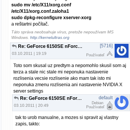
sudo mv /etc/X11/xorg.conf
/etc/X11/xorg.conf.zaloha1
sudo dpkg-reconfigure xserver-xorg
a reštartni počítač.
Táto správa neobsahuje vírus, pretože nepoužívam MS
Windows.
http://kernelultras.org
[5716]
Re: GeForce 6150SE nForce 430 + ubuntu 11.04 resolution problem
03.10.2011 | 19:19
Používateľ
Toto som skusal uz predtym a nepomohlo skusil som aj
terza a stale nic stale mi neponuka nastavenie
rozlisenia vecsie rozlisenie ako mam tak isto mi
neponuka zmenu rozlisenia ani nastavenie NVIDIA X
server settings
default
Re: GeForce 6150SE nForce 430 + ubuntu 11.04 resolution problem
Debian
03.10.2011 | 20:49
Používateľ
tak to urob manualne, a mozes si spravit aj vlastny
zapis, takto: