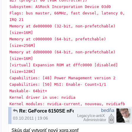
a2) (prog-if 00 [VGA controller])
Subsystem: ASRock Incorporation Device 03d0
Flags: bus master, 66MHz, fast devsel, latency 0,
IRQ 21
Memory at de000000 (32-bit, non-prefetchable)
[size=16M]
Memory at c0000000 (64-bit, prefetchable)
[size=256M]
Memory at dd000000 (64-bit, non-prefetchable)
[size=16M]
[virtual] Expansion ROM at dffc0000 [disabled]
[size=128K]
Capabilities: [48] Power Management version 2
Capabilities: [50] MSI: Enable- Count=1/1
Maskable- 64bit+
Kernel driver in use: nvidia
Kernel modules: nvidia-current, nouveau, nvidiafb
bedňa
Re: GeForce 6150SE nForce 430 + ubuntu 11.04 resolution problem
LegacyIce-antiX
03.10.2011 | 19:06
Administrátor
Skús dať vytvoriť nový xorg.xonf