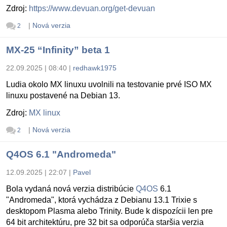
Zdroj:
https://www.devuan.org/get-devuan
|
Nová verzia
2
MX-25 “Infinity” beta 1
22.09.2025 | 08:40
|
redhawk1975
Ludia okolo MX linuxu uvolnili na testovanie prvé ISO MX
linuxu postavené na Debian 13.
Zdroj:
MX linux
|
Nová verzia
2
Q4OS 6.1 "Andromeda"
12.09.2025 | 22:07
|
Pavel
Bola vydaná nová verzia distribúcie
Q4OS
6.1
"Andromeda", ktorá vychádza z Debianu 13.1 Trixie s
desktopom Plasma alebo Trinity. Bude k dispozícii len pre
64 bit architektúru, pre 32 bit sa odporúča staršia verzia