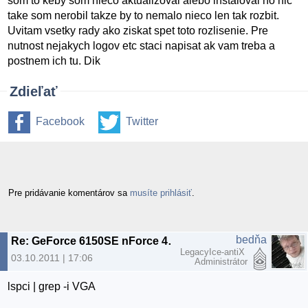
som to keby som nieco aktualizoval alebo instaloval no nic
take som nerobil takze by to nemalo nieco len tak rozbit.
Uvitam vsetky rady ako ziskat spet toto rozlisenie. Pre
nutnost nejakych logov etc staci napisat ak vam treba a
postnem ich tu. Dik
Zdieľať
Facebook
Twitter
Pre pridávanie komentárov sa
musíte prihlásiť
.
bedňa
Re: GeForce 6150SE nForce 430 + ubuntu 11.04 resolution problem
LegacyIce-antiX
03.10.2011 | 17:06
Administrátor
lspci | grep -i VGA