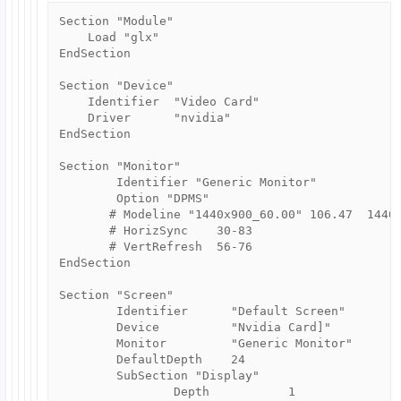
Section "Module"

    Load "glx"

EndSection

Section "Device"

    Identifier  "Video Card"

    Driver      "nvidia"

EndSection

Section "Monitor"

        Identifier "Generic Monitor"

        Option "DPMS"

       # Modeline "1440x900_60.00" 106.47  1440 
       # HorizSync    30-83

       # VertRefresh  56-76

EndSection

Section "Screen"

	Identifier 	"Default Screen"

	Device		"Nvidia Card]"

	Monitor		"Generic Monitor"

	DefaultDepth	24

	SubSection "Display"

		Depth		1
