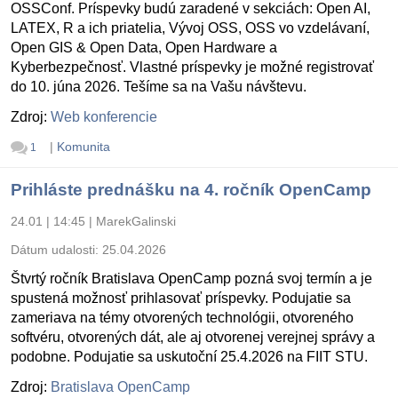
OSSConf. Príspevky budú zaradené v sekciách: Open AI,
LATEX, R a ich priatelia, Vývoj OSS, OSS vo vzdelávaní,
Open GIS & Open Data, Open Hardware a
Kyberbezpečnosť. Vlastné príspevky je možné registrovať
do 10. júna 2026. Tešíme sa na Vašu návštevu.
Zdroj:
Web konferencie
|
Komunita
1
Prihláste prednášku na 4. ročník OpenCamp
24.01 | 14:45
|
MarekGalinski
Dátum udalosti:
25.04.2026
Štvrtý ročník Bratislava OpenCamp pozná svoj termín a je
spustená možnosť prihlasovať príspevky. Podujatie sa
zameriava na témy otvorených technológii, otvoreného
softvéru, otvorených dát, ale aj otvorenej verejnej správy a
podobne. Podujatie sa uskutoční 25.4.2026 na FIIT STU.
Zdroj:
Bratislava OpenCamp