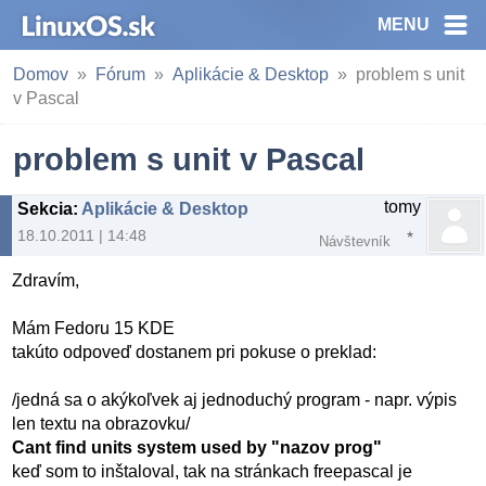
MENU
Domov
Fórum
Aplikácie & Desktop
problem s unit
v Pascal
problem s unit v Pascal
tomy
Sekcia
:
Aplikácie & Desktop
18.10.2011 | 14:48
Návštevník
Zdravím,
Mám Fedoru 15 KDE
takúto odpoveď dostanem pri pokuse o preklad:
/jedná sa o akýkoľvek aj jednoduchý program - napr. výpis
len textu na obrazovku/
Cant find units system used by "nazov prog"
keď som to inštaloval, tak na stránkach freepascal je