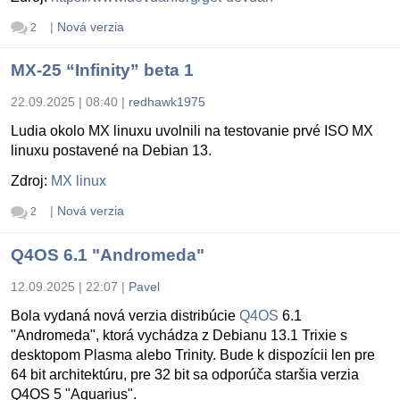
|
Nová verzia
2
MX-25 “Infinity” beta 1
22.09.2025 | 08:40
|
redhawk1975
Ludia okolo MX linuxu uvolnili na testovanie prvé ISO MX
linuxu postavené na Debian 13.
Zdroj:
MX linux
|
Nová verzia
2
Q4OS 6.1 "Andromeda"
12.09.2025 | 22:07
|
Pavel
Bola vydaná nová verzia distribúcie
Q4OS
6.1
"Andromeda", ktorá vychádza z Debianu 13.1 Trixie s
desktopom Plasma alebo Trinity. Bude k dispozícii len pre
64 bit architektúru, pre 32 bit sa odporúča staršia verzia
Q4OS 5 "Aquarius".