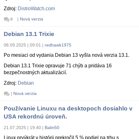
Zdroj:
DistroWatch.com
|
Nová verzia
6
Debian 13.1 Trixie
08.09.2025 | 09:01
|
redhawk1975
Po mesiaci od vydania Debian 13 vyšla nová verzia 13.1.
Debian 13.1 Trixie opravuje 71 chýb a pridáva 16
bezpečnostných aktualizácií.
Zdroj:
Debian
|
Nová verzia
Používanie Linuxu na desktopoch dosiahlo v
USA rekordnú úroveň.
21.07.2025 | 19:40
|
Balin50
Linux prvýkrát v histórii prekročil 5 % podiel na trhu s