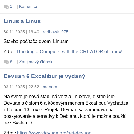
|
Komunita
1
Linus a Linus
30.11.2025 | 19:40
|
redhawk1975
Stavba počítača dvomi Linusmi
Zdroj:
Building a Computer with the CREATOR of Linux!
|
Zaujímavý článok
8
Devuan 6 Excalibur je vydaný
03.11.2025 | 22:52
|
menom
Na svete je nová stabilná verzia linuxovej distribúcie
Devuan s číslom 6 a kódovým menom Excalibur. Vychádza
z Debian 13 Trixie. Projekt Devuan sa zameriava na
poskytovanie alternatívy k Debianu, ktorú je možné použiť
bez SystemD.
Zdroj:
https://www.devuan.org/get-devuan