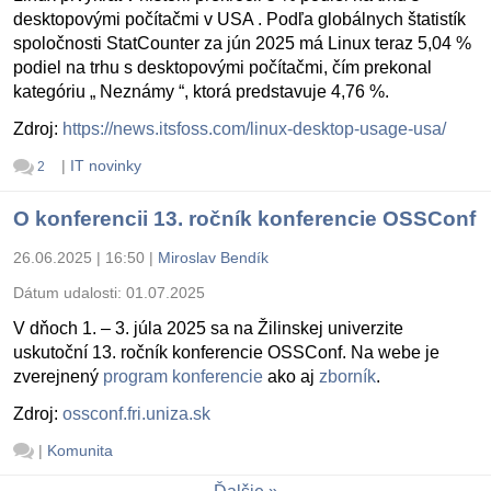
desktopovými počítačmi v USA . Podľa globálnych štatistík
spoločnosti StatCounter za jún 2025 má Linux teraz 5,04 %
podiel na trhu s desktopovými počítačmi, čím prekonal
kategóriu „ Neznámy “, ktorá predstavuje 4,76 %.
Zdroj:
https://news.itsfoss.com/linux-desktop-usage-usa/
|
IT novinky
2
O konferencii 13. ročník konferencie OSSConf
26.06.2025 | 16:50
|
Miroslav Bendík
Dátum udalosti:
01.07.2025
V dňoch 1. – 3. júla 2025 sa na Žilinskej univerzite
uskutoční 13. ročník konferencie OSSConf. Na webe je
zverejnený
program konferencie
ako aj
zborník
.
Zdroj:
ossconf.fri.uniza.sk
|
Komunita