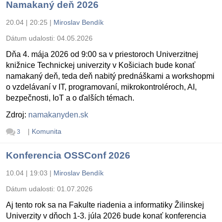
Namakaný deň 2026
20.04 | 20:25
|
Miroslav Bendík
Dátum udalosti:
04.05.2026
Dňa 4. mája 2026 od 9:00 sa v priestoroch Univerzitnej
knižnice Technickej univerzity v Košiciach bude konať
namakaný deň, teda deň nabitý prednáškami a workshopmi
o vzdelávaní v IT, programovaní, mikrokontroléroch, AI,
bezpečnosti, IoT a o ďalších témach.
Zdroj:
namakanyden.sk
|
Komunita
3
Konferencia OSSConf 2026
10.04 | 19:03
|
Miroslav Bendík
Dátum udalosti:
01.07.2026
Aj tento rok sa na Fakulte riadenia a informatiky Žilinskej
Univerzity v dňoch 1-3. júla 2026 bude konať konferencia