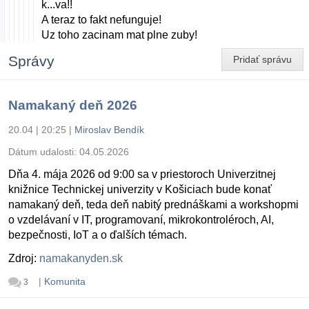
k...va!!
A teraz to fakt nefunguje!
Uz toho zacinam mat plne zuby!
Správy
Pridať správu
Namakaný deň 2026
20.04 | 20:25
|
Miroslav Bendík
Dátum udalosti:
04.05.2026
Dňa 4. mája 2026 od 9:00 sa v priestoroch Univerzitnej
knižnice Technickej univerzity v Košiciach bude konať
namakaný deň, teda deň nabitý prednáškami a workshopmi
o vzdelávaní v IT, programovaní, mikrokontroléroch, AI,
bezpečnosti, IoT a o ďalších témach.
Zdroj:
namakanyden.sk
|
Komunita
3