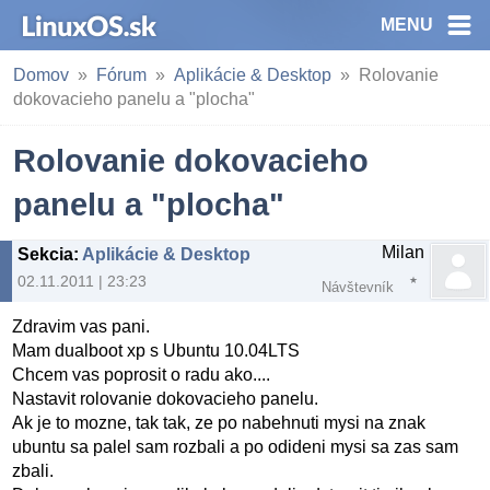
MENU
Domov
Fórum
Aplikácie & Desktop
Rolovanie
dokovacieho panelu a "plocha"
Rolovanie dokovacieho
panelu a "plocha"
Milan
Sekcia
:
Aplikácie & Desktop
02.11.2011 | 23:23
Návštevník
Zdravim vas pani.
Mam dualboot xp s Ubuntu 10.04LTS
Chcem vas poprosit o radu ako....
Nastavit rolovanie dokovacieho panelu.
Ak je to mozne, tak tak, ze po nabehnuti mysi na znak
ubuntu sa palel sam rozbali a po odideni mysi sa zas sam
zbali.