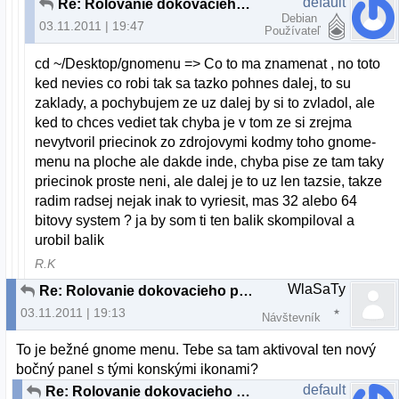
default
Re: Rolovanie dokovacieho panelu a "plocha"
Debian
03.11.2011 | 19:47
Používateľ
cd ~/Desktop/gnomenu => Co to ma znamenat , no toto
ked nevies co robi tak sa tazko pohnes dalej, to su
zaklady, a pochybujem ze uz dalej by si to zvladol, ale
ked to chces vediet tak chyba je v tom ze si zrejma
nevytvoril priecinok zo zdrojovymi kodmy toho gnome-
menu na ploche ale dakde inde, chyba pise ze tam taky
priecinok proste neni, ale dalej je to uz len tazsie, takze
radim radsej nejak inak to vyriesit, mas 32 alebo 64
bitovy system ? ja by som ti ten balik skompiloval a
urobil balik
R.K
WlaSaTy
Re: Rolovanie dokovacieho panelu a "plocha"
03.11.2011 | 19:13
Návštevník
To je bežné gnome menu. Tebe sa tam aktivoval ten nový
bočný panel s tými konskými ikonami?
default
Re: Rolovanie dokovacieho panelu a "plocha"