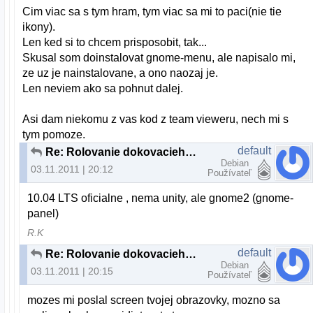
Cim viac sa s tym hram, tym viac sa mi to paci(nie tie
ikony).
Len ked si to chcem prisposobit, tak...
Skusal som doinstalovat gnome-menu, ale napisalo mi,
ze uz je nainstalovane, a ono naozaj je.
Len neviem ako sa pohnut dalej.
Asi dam niekomu z vas kod z team vieweru, nech mi s
tym pomoze.
default
Re: Rolovanie dokovacieho panelu a "plocha"
Debian
03.11.2011 | 20:12
Používateľ
10.04 LTS oficialne , nema unity, ale gnome2 (gnome-
panel)
R.K
default
Re: Rolovanie dokovacieho panelu a "plocha"
Debian
03.11.2011 | 20:15
Používateľ
mozes mi poslal screen tvojej obrazovky, mozno sa