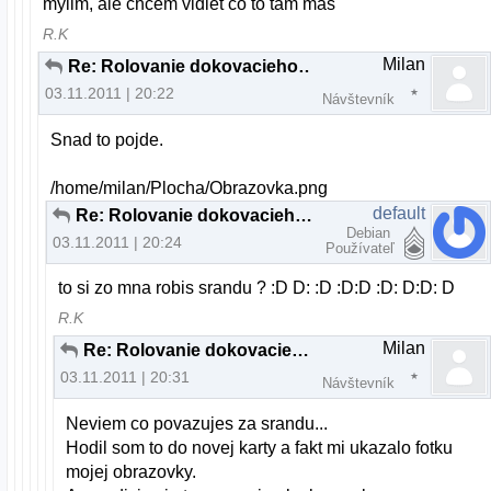
mylim, ale chcem vidiet co to tam mas
R.K
Milan
Re: Rolovanie dokovacieho panelu a "plocha"
03.11.2011 | 20:22
Návštevník
Snad to pojde.
/home/milan/Plocha/Obrazovka.png
default
Re: Rolovanie dokovacieho panelu a "plocha"
Debian
03.11.2011 | 20:24
Používateľ
to si zo mna robis srandu ? :D D: :D :D:D :D: D:D: D
R.K
Milan
Re: Rolovanie dokovacieho panelu a "plocha"
03.11.2011 | 20:31
Návštevník
Neviem co povazujes za srandu...
Hodil som to do novej karty a fakt mi ukazalo fotku
mojej obrazovky.