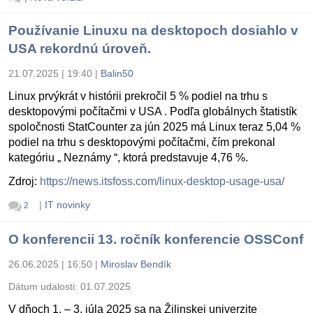
Používanie Linuxu na desktopoch dosiahlo v
USA rekordnú úroveň.
21.07.2025 | 19:40
|
Balin50
Linux prvýkrát v histórii prekročil 5 % podiel na trhu s
desktopovými počítačmi v USA . Podľa globálnych štatistík
spoločnosti StatCounter za jún 2025 má Linux teraz 5,04 %
podiel na trhu s desktopovými počítačmi, čím prekonal
kategóriu „ Neznámy “, ktorá predstavuje 4,76 %.
Zdroj:
https://news.itsfoss.com/linux-desktop-usage-usa/
|
IT novinky
2
O konferencii 13. ročník konferencie OSSConf
26.06.2025 | 16:50
|
Miroslav Bendík
Dátum udalosti:
01.07.2025
V dňoch 1. – 3. júla 2025 sa na Žilinskej univerzite