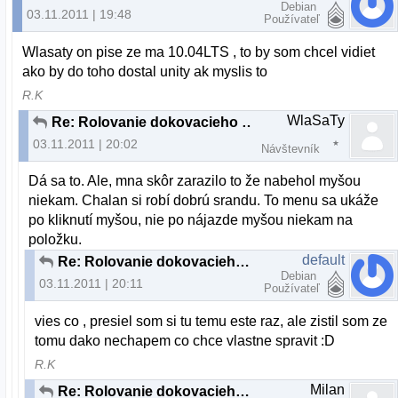
Debian
03.11.2011 | 19:48
Používateľ
Wlasaty on pise ze ma 10.04LTS , to by som chcel vidiet
ako by do toho dostal unity ak myslis to
R.K
WlaSaTy
Re: Rolovanie dokovacieho panelu a "plocha"
03.11.2011 | 20:02
Návštevník
Dá sa to. Ale, mna skôr zarazilo to že nabehol myšou
niekam. Chalan si robí dobrú srandu. To menu sa ukáže
po kliknutí myšou, nie po nájazde myšou niekam na
položku.
default
Re: Rolovanie dokovacieho panelu a "plocha"
Debian
03.11.2011 | 20:11
Používateľ
vies co , presiel som si tu temu este raz, ale zistil som ze
tomu dako nechapem co chce vlastne spravit :D
R.K
Milan
Re: Rolovanie dokovacieho panelu a "plocha"