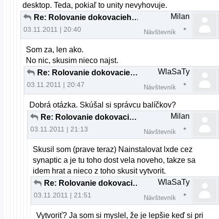
desktop. Teda, pokiaľ to unity nevyhovuje.
Milan
Re: Rolovanie dokovacieho panelu a "plocha"
03.11.2011 | 20:40
Návštevník
Som za, len ako.
No nic, skusim nieco najst.
WlaSaTy
Re: Rolovanie dokovacieho panelu a "plocha"
03.11.2011 | 20:47
Návštevník
Dobrá otázka. Skúšal si správcu balíčkov?
Milan
Re: Rolovanie dokovacieho panelu a "plocha"
03.11.2011 | 21:13
Návštevník
Skusil som (prave teraz) Nainstalovat lxde cez
synaptic a je tu toho dost vela noveho, takze sa
idem hrat a nieco z toho skusit vytvorit.
WlaSaTy
Re: Rolovanie dokovacieho panelu a "plocha"
03.11.2011 | 21:51
Návštevník
Vytvoriť? Ja som si myslel, že je lepšie keď si pri