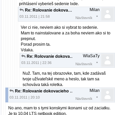
prihlásení vyberieš sedenie lxde.
Milan
Re: Rolovanie dokovacieho panelu a "plocha"
03.11.2011 | 21:58
Návštevník
Ver ci nie, neviem ako si vybrat to sedenie.
Mam to nainstalovane a za boha neviem ako si to
prepnut.
Porad prosim ta.
Vdaka.
WlaSaTy
Re: Rolovanie dokovacieho panelu a "plocha"
03.11.2011 | 22:36
Návštevník
Nuž. Tam, na tej obrazovke, tam, kde zadávaš
tvoje užívateľské meno a heslo, tak tam sa
schováva taká roletka.
Milan
Re: Rolovanie dokovacieho panelu a "plocha"
03.11.2011 | 20:10
Návštevník
No ano, mam to s tymi konskymi ikonami uz od zaciatku.
Je to 10.04 LTS netbook edition.