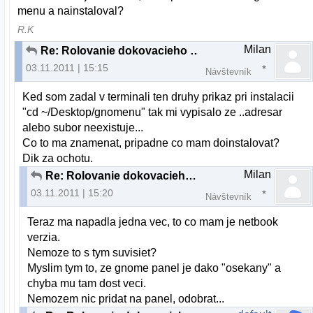
menu a nainstaloval?
R.K
Milan
Re: Rolovanie dokovacieho panelu a "plocha"
03.11.2011 | 15:15
Návštevník
Ked som zadal v terminali ten druhy prikaz pri instalacii
"cd ~/Desktop/gnomenu" tak mi vypisalo ze ..adresar
alebo subor neexistuje...
Co to ma znamenat, pripadne co mam doinstalovat?
Dik za ochotu.
Milan
Re: Rolovanie dokovacieho panelu a "plocha"
03.11.2011 | 15:20
Návštevník
Teraz ma napadla jedna vec, to co mam je netbook
verzia.
Nemoze to s tym suvisiet?
Myslim tym to, ze gnome panel je dako "osekany" a
chyba mu tam dost veci.
Nemozem nic pridat na panel, odobrat...