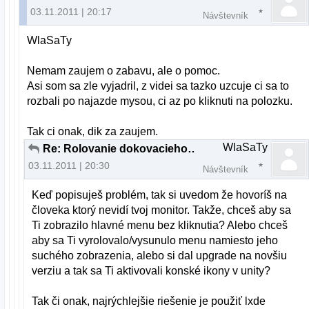
03.11.2011 | 20:17
Návštevník
WlaSaTy
Nemam zaujem o zabavu, ale o pomoc.
Asi som sa zle vyjadril, z videi sa tazko uzcuje ci sa to
rozbali po najazde mysou, ci az po kliknuti na polozku.
Tak ci onak, dik za zaujem.
WlaSaTy
Re: Rolovanie dokovacieho panelu a "plocha"
03.11.2011 | 20:30
Návštevník
Keď popisuješ problém, tak si uvedom že hovoríš na
človeka ktorý nevidí tvoj monitor. Takže, chceš aby sa
Ti zobrazilo hlavné menu bez kliknutia? Alebo chceš
aby sa Ti vyrolovalo/vysunulo menu namiesto jeho
suchého zobrazenia, alebo si dal upgrade na novšiu
verziu a tak sa Ti aktivovali konské ikony v unity?
Tak či onak, najrýchlejšie riešenie je použiť lxde