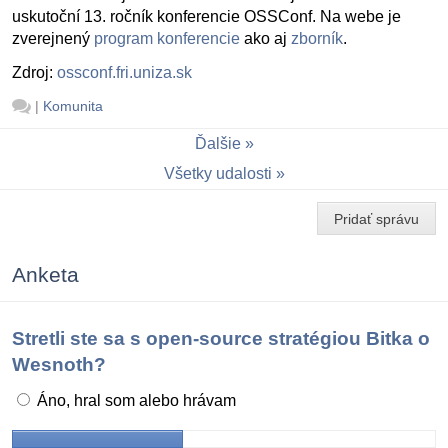
uskutoční 13. ročník konferencie OSSConf. Na webe je
zverejnený
program konferencie
ako aj
zborník
.
Zdroj:
ossconf.fri.uniza.sk
|
Komunita
Ďalšie
Všetky udalosti
Pridať správu
Anketa
Stretli ste sa s open-source stratégiou Bitka o
Wesnoth?
Áno, hral som alebo hrávam