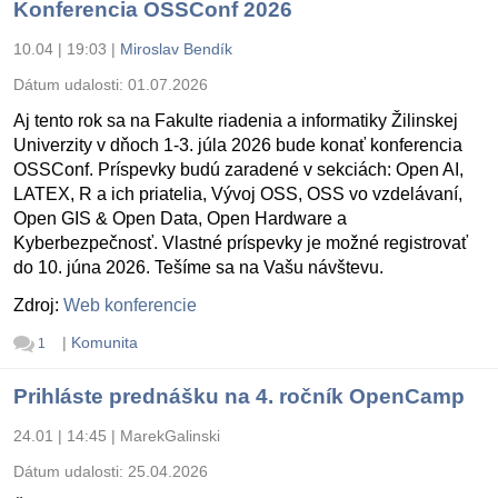
Konferencia OSSConf 2026
10.04 | 19:03
|
Miroslav Bendík
Dátum udalosti:
01.07.2026
Aj tento rok sa na Fakulte riadenia a informatiky Žilinskej
Univerzity v dňoch 1-3. júla 2026 bude konať konferencia
OSSConf. Príspevky budú zaradené v sekciách: Open AI,
LATEX, R a ich priatelia, Vývoj OSS, OSS vo vzdelávaní,
Open GIS & Open Data, Open Hardware a
Kyberbezpečnosť. Vlastné príspevky je možné registrovať
do 10. júna 2026. Tešíme sa na Vašu návštevu.
Zdroj:
Web konferencie
|
Komunita
1
Prihláste prednášku na 4. ročník OpenCamp
24.01 | 14:45
|
MarekGalinski
Dátum udalosti:
25.04.2026