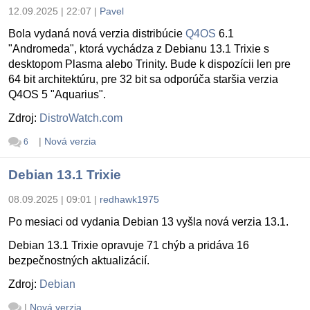
12.09.2025 | 22:07
|
Pavel
Bola vydaná nová verzia distribúcie
Q4OS
6.1
"Andromeda", ktorá vychádza z Debianu 13.1 Trixie s
desktopom Plasma alebo Trinity. Bude k dispozícii len pre
64 bit architektúru, pre 32 bit sa odporúča staršia verzia
Q4OS 5 "Aquarius".
Zdroj:
DistroWatch.com
|
Nová verzia
6
Debian 13.1 Trixie
08.09.2025 | 09:01
|
redhawk1975
Po mesiaci od vydania Debian 13 vyšla nová verzia 13.1.
Debian 13.1 Trixie opravuje 71 chýb a pridáva 16
bezpečnostných aktualizácií.
Zdroj:
Debian
|
Nová verzia