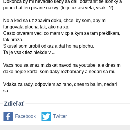
Dokonca by mi nevadilo keby sa dali odstranit tie ikonky a
ponechat len pisane nazvy. (to je uz asi vela, vsak...?)
No a ked sa uz zbavim doku, chcel by som, aby mi
fungovala plocha tak, ako na xp.
Casto otvaram veci co mam v xp a kym sa tam preklikam,
tak hroza.
Skusal som urobit odkaz a dat ho na plochu.
Ta je vsak tiez niekde v ....
Vacsinou sa snazim ziskat navod na youtube, ale dnes mi
dako nejde karta, som daky rozbabrany a nedari sa mi.
Vdaka za rady, odpoviem az rano, dnes to balim, nedari
sa....
Zdieľať
Facebook
Twitter