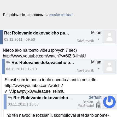
Pre pridávanie komentárov sa
musíte prihlásiť
.
Milan
Re: Rolovanie dokovacieho panelu a "plocha"
03.11.2011 | 09:50
Návštevník
Nieco ako na tomto videu (prvych 7 sec)
http://www.youtube.com/watch?v=6iZl3-fmItU
Milan
Re: Rolovanie dokovacieho panelu a "plocha"
03.11.2011 | 12:19
Návštevník
Skusil som to podla tohto navodu a ani to neskrtlo.
http://www.youtube.com/watch?
v=VJpawpvjx8w&feature=relmfu
default
Re: Rolovanie dokovacieho panelu a "plocha"
Debian
03.11.2011 | 15:03
Používateľ
no ten navod je rozsiahli, skompiloval si teda to gnome-