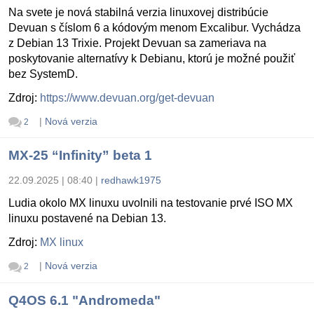
Na svete je nová stabilná verzia linuxovej distribúcie
Devuan s číslom 6 a kódovým menom Excalibur. Vychádza
z Debian 13 Trixie. Projekt Devuan sa zameriava na
poskytovanie alternatívy k Debianu, ktorú je možné použiť
bez SystemD.
Zdroj:
https://www.devuan.org/get-devuan
|
Nová verzia
2
MX-25 “Infinity” beta 1
22.09.2025 | 08:40
|
redhawk1975
Ludia okolo MX linuxu uvolnili na testovanie prvé ISO MX
linuxu postavené na Debian 13.
Zdroj:
MX linux
|
Nová verzia
2
Q4OS 6.1 "Andromeda"