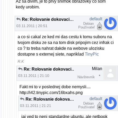
Az sa divim, je to prvy snimok obrazovky co som
kedy urobim.
default
Re: Rolovanie dokovacieho panelu a "plocha"
Debian
03.11.2011 | 20:51
Používateľ
a co si cakal ze ked mi das cestu k tomu suboru na
tvojom disku ze sa na tom disk pripojim cez infrak ci
co ? to treba nahrat dakde na webove ulozisku
dostupne s externej siete, napriklad
TinyPic
R.K
Milan
Re: Rolovanie dokovacieho panelu a "plocha"
03.11.2011 | 21:10
Návštevník
Fakt mi to v poslednej dobe nemysli....
http://i42.tinypic.com/16bxahs.png
default
Re: Rolovanie dokovacieho panelu a "plocha"
Debian
03.11.2011 | 21:21
Používateľ
jaj ved to neni standardne ubuntu, ale netbook