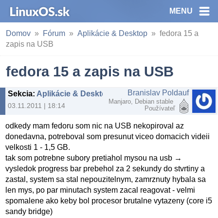
MENU
Domov
Fórum
Aplikácie & Desktop
fedora 15 a
zapis na USB
fedora 15 a zapis na USB
Branislav Poldauf
Sekcia
:
Aplikácie & Desktop
Manjaro, Debian stable
03.11.2011 | 18:14
Používateľ
odkedy mam fedoru som nic na USB nekopiroval az
donedavna, potreboval som presunut viceo domacich videii
velkosti 1 - 1,5 GB.
tak som potrebne subory pretiahol mysou na usb →
vysledok progress bar prebehol za 2 sekundy do stvrtiny a
zastal, system sa stal nepouzitelnym, zamrznuty hybala sa
len mys, po par minutach system zacal reagovat - velmi
spomalene ako keby bol procesor brutalne vytazeny (core i5
sandy bridge)