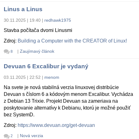
Linus a Linus
30.11.2025 | 19:40
|
redhawk1975
Stavba počítača dvomi Linusmi
Zdroj:
Building a Computer with the CREATOR of Linux!
|
Zaujímavý článok
8
Devuan 6 Excalibur je vydaný
03.11.2025 | 22:52
|
menom
Na svete je nová stabilná verzia linuxovej distribúcie
Devuan s číslom 6 a kódovým menom Excalibur. Vychádza
z Debian 13 Trixie. Projekt Devuan sa zameriava na
poskytovanie alternatívy k Debianu, ktorú je možné použiť
bez SystemD.
Zdroj:
https://www.devuan.org/get-devuan
|
Nová verzia
2