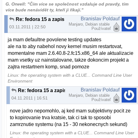
G. Orwell: "Čím více se společnost vzdaluje od pravdy, tím
více bude nenávidět ty, kteří ji říkají."
Branislav Poldauf
Re: fedora 15 a zapis na USB
Manjaro, Debian stable
03.11.2011 | 22:50
Používateľ
ja mam defaultne povolene testing updates
ale na to aby nabehol novy kernel musim restartovat,
momentalne mam 2.6.40.8-2.fc15.x86_64 ale aktualizacie
mam vsetky uz nainstalovane, takze dokoncim projekt a
zajtra restartnem komp, snad pomoze
Linux: the operating system with a CLUE... Command Line User
Environment
Branislav Poldauf
Re: fedora 15 a zapis na USB
Manjaro, Debian stable
04.11.2011 | 16:51
Používateľ
nove jadro nepomohlo, aj ked mam subjektivny pocit ze
to kopirovanie trva kratsie, tak ci tak to sposobi
zamrznutie systemu (na 15 - 30 nekonecnych sekund)
Linux: the operating system with a CLUE... Command Line User