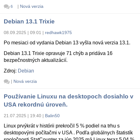
|
Nová verzia
6
Debian 13.1 Trixie
08.09.2025 | 09:01
|
redhawk1975
Po mesiaci od vydania Debian 13 vyšla nová verzia 13.1.
Debian 13.1 Trixie opravuje 71 chýb a pridáva 16
bezpečnostných aktualizácií.
Zdroj:
Debian
|
Nová verzia
Používanie Linuxu na desktopoch dosiahlo v
USA rekordnú úroveň.
21.07.2025 | 19:40
|
Balin50
Linux prvýkrát v histórii prekročil 5 % podiel na trhu s
desktopovými počítačmi v USA . Podľa globálnych štatistík
spoločnosti StatCounter za jún 2025 má Linux teraz 5,04 %