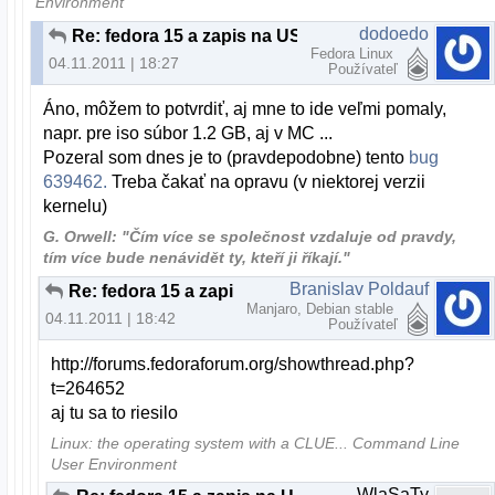
Environment
dodoedo
Re: fedora 15 a zapis na USB
Fedora Linux
04.11.2011 | 18:27
Používateľ
Áno, môžem to potvrdiť, aj mne to ide veľmi pomaly,
napr. pre iso súbor 1.2 GB, aj v MC ...
Pozeral som dnes je to (pravdepodobne) tento
bug
639462.
Treba čakať na opravu (v niektorej verzii
kernelu)
G. Orwell: "Čím více se společnost vzdaluje od pravdy,
tím více bude nenávidět ty, kteří ji říkají."
Branislav Poldauf
Re: fedora 15 a zapis na USB
Manjaro, Debian stable
04.11.2011 | 18:42
Používateľ
http://forums.fedoraforum.org/showthread.php?
t=264652
aj tu sa to riesilo
Linux: the operating system with a CLUE... Command Line
User Environment
WlaSaTy