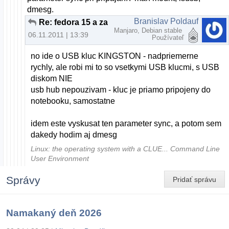
dmesg.
Branislav Poldauf
Re: fedora 15 a zapis na USB
Manjaro, Debian stable
06.11.2011 | 13:39
Používateľ
no ide o USB kluc KINGSTON - nadpriemerne
rychly, ale robi mi to so vsetkymi USB klucmi, s USB
diskom NIE
usb hub nepouzivam - kluc je priamo pripojeny do
notebooku, samostatne
idem este vyskusat ten parameter sync, a potom sem
dakedy hodim aj dmesg
Linux: the operating system with a CLUE... Command Line
User Environment
Správy
Pridať správu
Namakaný deň 2026