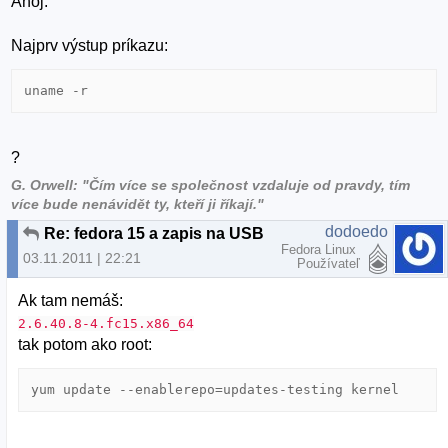
Ahoj.
Najprv výstup príkazu:
uname -r
?
G. Orwell: "Čím více se společnost vzdaluje od pravdy, tím
více bude nenávidět ty, kteří ji říkají."
dodoedo
Re: fedora 15 a zapis na USB
Fedora Linux
03.11.2011 | 22:21
Používateľ
Ak tam nemáš:
2.6.40.8-4.fc15.x86_64
tak potom ako root:
yum update --enablerepo=updates-testing kernel