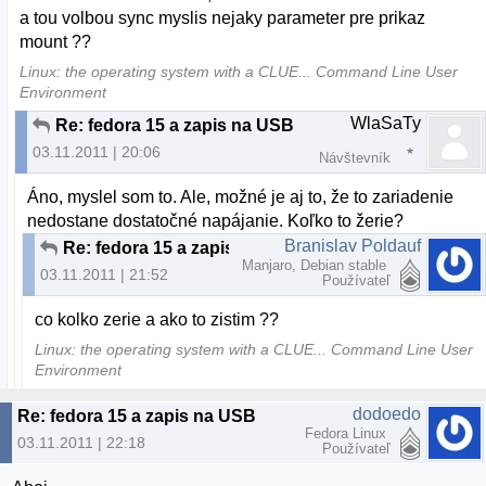
a tou volbou sync myslis nejaky parameter pre prikaz
mount ??
Linux: the operating system with a CLUE... Command Line User
Environment
WlaSaTy
Re: fedora 15 a zapis na USB
03.11.2011 | 20:06
Návštevník
Áno, myslel som to. Ale, možné je aj to, že to zariadenie
nedostane dostatočné napájanie. Koľko to žerie?
Branislav Poldauf
Re: fedora 15 a zapis na USB
Manjaro, Debian stable
03.11.2011 | 21:52
Používateľ
co kolko zerie a ako to zistim ??
Linux: the operating system with a CLUE... Command Line User
Environment
dodoedo
Re: fedora 15 a zapis na USB
Fedora Linux
03.11.2011 | 22:18
Používateľ