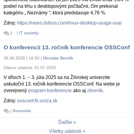
podiel na trhu s desktopovými počítačmi, čím prekonal
kategóriu „ Neznámy “, ktorá predstavuje 4,76 %.
Zdroj:
https://news.itsfoss.com/linux-desktop-usage-usa/
|
IT novinky
2
O konferencii 13. ročník konferencie OSSConf
26.06.2025 | 16:50
|
Miroslav Bendík
Dátum udalosti:
01.07.2025
V dňoch 1. – 3. júla 2025 sa na Žilinskej univerzite
uskutoční 13. ročník konferencie OSSConf. Na webe je
zverejnený
program konferencie
ako aj
zborník
.
Zdroj:
ossconf.fri.uniza.sk
|
Komunita
Ďalšie
Všetky udalosti