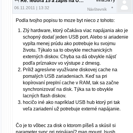
Re: fedora 15 a zapis na USB
06.11.2011 | 13:32
Návštevník
Podla tvojho popisu to moze byt nieco z tohoto:
Zlý hardware, ktorý očakáva viac napájania ako je
schopný dodať jeden USB port. Alebo si ariadenie
vypíta menej prúdu ako potrebuje ku svojmu
životu. Týkalo sa to obvykle mechanických
externých diskov. Chyba sa dá obvykle nájsť
podľa príznakov vo výstupe z dmesg.
Príliž agresívne využívane diskovej cache na
pomalých USB zariadeniach. Keď sa pri
kopírovaní preplní cache v RAM, tak sa začne
synchronizovať na disk. Týka sa to obvykle
lacných flash diskov.
hocičo iné ako napríklad USB hub ktorý pri tak
veľa zariadení už potrebuje externé napájanie.
Čo je to vôbec za disk o ktorom píšeš a skúsil si
parameter sync pri pripájaní? man mount, lsusb,