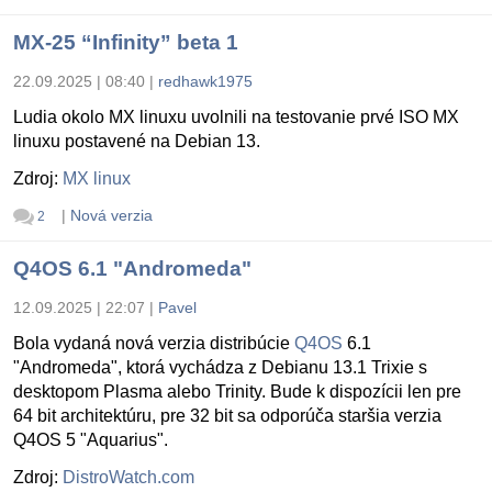
MX-25 “Infinity” beta 1
22.09.2025 | 08:40
|
redhawk1975
Ludia okolo MX linuxu uvolnili na testovanie prvé ISO MX
linuxu postavené na Debian 13.
Zdroj:
MX linux
|
Nová verzia
2
Q4OS 6.1 "Andromeda"
12.09.2025 | 22:07
|
Pavel
Bola vydaná nová verzia distribúcie
Q4OS
6.1
"Andromeda", ktorá vychádza z Debianu 13.1 Trixie s
desktopom Plasma alebo Trinity. Bude k dispozícii len pre
64 bit architektúru, pre 32 bit sa odporúča staršia verzia
Q4OS 5 "Aquarius".
Zdroj:
DistroWatch.com