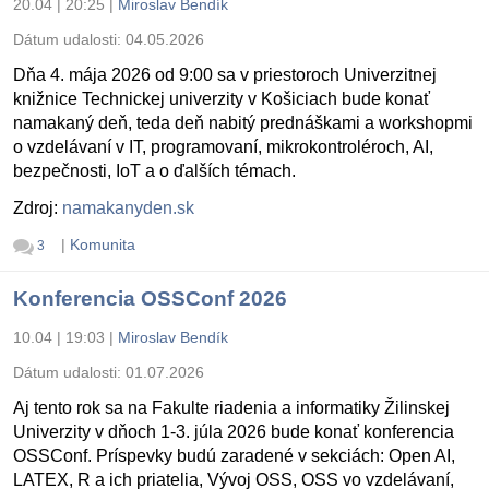
20.04 | 20:25
|
Miroslav Bendík
Dátum udalosti:
04.05.2026
Dňa 4. mája 2026 od 9:00 sa v priestoroch Univerzitnej
knižnice Technickej univerzity v Košiciach bude konať
namakaný deň, teda deň nabitý prednáškami a workshopmi
o vzdelávaní v IT, programovaní, mikrokontroléroch, AI,
bezpečnosti, IoT a o ďalších témach.
Zdroj:
namakanyden.sk
|
Komunita
3
Konferencia OSSConf 2026
10.04 | 19:03
|
Miroslav Bendík
Dátum udalosti:
01.07.2026
Aj tento rok sa na Fakulte riadenia a informatiky Žilinskej
Univerzity v dňoch 1-3. júla 2026 bude konať konferencia
OSSConf. Príspevky budú zaradené v sekciách: Open AI,
LATEX, R a ich priatelia, Vývoj OSS, OSS vo vzdelávaní,