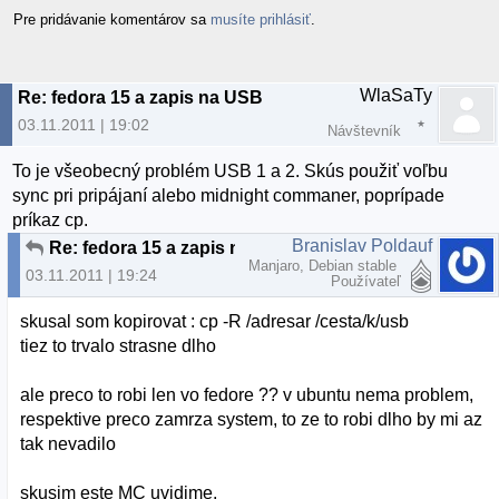
Pre pridávanie komentárov sa
musíte prihlásiť
.
WlaSaTy
Re: fedora 15 a zapis na USB
03.11.2011 | 19:02
Návštevník
To je všeobecný problém USB 1 a 2. Skús použiť voľbu
sync pri pripájaní alebo midnight commaner, poprípade
príkaz cp.
Branislav Poldauf
Re: fedora 15 a zapis na USB
Manjaro, Debian stable
03.11.2011 | 19:24
Používateľ
skusal som kopirovat : cp -R /adresar /cesta/k/usb
tiez to trvalo strasne dlho
ale preco to robi len vo fedore ?? v ubuntu nema problem,
respektive preco zamrza system, to ze to robi dlho by mi az
tak nevadilo
skusim este MC uvidime,