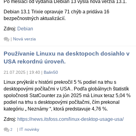
Po mesiaci od vydania Debian 13 vyšla nová verzia 13.1.
Debian 13.1 Trixie opravuje 71 chýb a pridáva 16
bezpečnostných aktualizácií.
Zdroj:
Debian
|
Nová verzia
Používanie Linuxu na desktopoch dosiahlo v
USA rekordnú úroveň.
21.07.2025 | 19:40
|
Balin50
Linux prvýkrát v histórii prekročil 5 % podiel na trhu s
desktopovými počítačmi v USA . Podľa globálnych štatistík
spoločnosti StatCounter za jún 2025 má Linux teraz 5,04 %
podiel na trhu s desktopovými počítačmi, čím prekonal
kategóriu „ Neznámy “, ktorá predstavuje 4,76 %.
Zdroj:
https://news.itsfoss.com/linux-desktop-usage-usa/
|
IT novinky
2