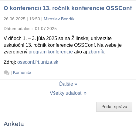
O konferencii 13. ročník konferencie OSSConf
26.06.2025 | 16:50
|
Miroslav Bendík
Dátum udalosti:
01.07.2025
V dňoch 1. – 3. júla 2025 sa na Žilinskej univerzite
uskutoční 13. ročník konferencie OSSConf. Na webe je
zverejnený
program konferencie
ako aj
zborník
.
Zdroj:
ossconf.fri.uniza.sk
|
Komunita
Ďalšie
Všetky udalosti
Pridať správu
Anketa