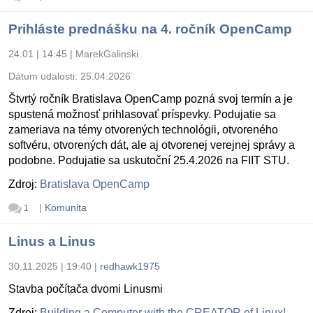
Prihláste prednášku na 4. ročník OpenCamp
24.01 | 14:45
|
MarekGalinski
Dátum udalosti:
25.04.2026
Štvrtý ročník Bratislava OpenCamp pozná svoj termín a je
spustená možnosť prihlasovať príspevky. Podujatie sa
zameriava na témy otvorených technológii, otvoreného
softvéru, otvorených dát, ale aj otvorenej verejnej správy a
podobne. Podujatie sa uskutoční 25.4.2026 na FIIT STU.
Zdroj:
Bratislava OpenCamp
|
Komunita
1
Linus a Linus
30.11.2025 | 19:40
|
redhawk1975
Stavba počítača dvomi Linusmi
Zdroj:
Building a Computer with the CREATOR of Linux!