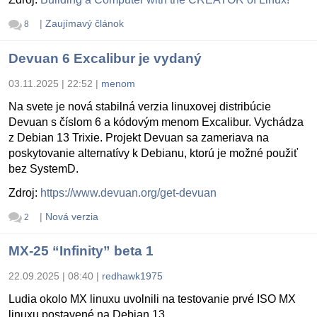
|
Zaujímavý článok
8
Devuan 6 Excalibur je vydaný
03.11.2025 | 22:52
|
menom
Na svete je nová stabilná verzia linuxovej distribúcie
Devuan s číslom 6 a kódovým menom Excalibur. Vychádza
z Debian 13 Trixie. Projekt Devuan sa zameriava na
poskytovanie alternatívy k Debianu, ktorú je možné použiť
bez SystemD.
Zdroj:
https://www.devuan.org/get-devuan
|
Nová verzia
2
MX-25 “Infinity” beta 1
22.09.2025 | 08:40
|
redhawk1975
Ludia okolo MX linuxu uvolnili na testovanie prvé ISO MX
linuxu postavené na Debian 13.