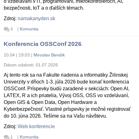
o vzdelávaní v IT, programovaní, mikrokontroléroch, AI,
bezpečnosti, IoT a o ďalších témach.
Zdroj:
namakanyden.sk
|
Komunita
3
Konferencia OSSConf 2026
10.04 | 19:03
|
Miroslav Bendík
Dátum udalosti:
01.07.2026
Aj tento rok sa na Fakulte riadenia a informatiky Žilinskej
Univerzity v dňoch 1-3. júla 2026 bude konať konferencia
OSSConf. Príspevky budú zaradené v sekciách: Open AI,
LATEX, R a ich priatelia, Vývoj OSS, OSS vo vzdelávaní,
Open GIS & Open Data, Open Hardware a
Kyberbezpečnosť. Vlastné príspevky je možné registrovať
do 10. júna 2026. Tešíme sa na Vašu návštevu.
Zdroj:
Web konferencie
|
Komunita
1