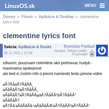
MENU
Domov
Fórum
Aplikácie & Desktop
clementine
lyrics font
clementine lyrics font
Branislav Poldauf
Sekcia
:
Aplikácie & Desktop
Manjaro, Debian stable
06.11.2011 | 13:36
Používateľ
zdravim, pouzivam celemtine ako prehravac hudyb -
maximalna spokojnost
ale ked si zvolim info o piesni namiesto textu piesne vidim
aÃ?ÃâaÃ?ÃâÃÂ¸
aÃâÃâÃ?aÃ?ÃâÃÂ¸
aÃâÃâÃ?aÃ?ÃâÃÂµaÃ?ÃâÃÂ³aÃ?ÃâÃÂ°
aÃâÃâÃ?
aÃ?Ãâ'aÃâÃâÃâ¬aÃâÃâÃÆaÃ?ÃâÃÂ³aÃ?ÃâÃÂ°