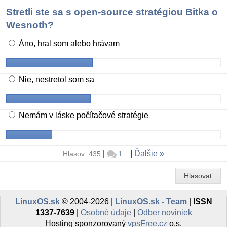
Stretli ste sa s open-source stratégiou Bitka o
Wesnoth?
Áno, hral som alebo hrávam
Nie, nestretol som sa
Nemám v láske počítačové stratégie
|
|
Ďalšie
Hlasov: 435
1
Hlasovať
LinuxOS.sk
© 2004-2026 |
LinuxOS.sk - Team
|
ISSN
1337-7639
|
Osobné údaje
|
Odber noviniek
Hosting sponzorovaný
vpsFree.cz
o.s.