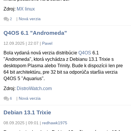
Zdroj:
MX linux
|
Nová verzia
2
Q4OS 6.1 "Andromeda"
12.09.2025 | 22:07
|
Pavel
Bola vydaná nová verzia distribúcie
Q4OS
6.1
"Andromeda", ktorá vychádza z Debianu 13.1 Trixie s
desktopom Plasma alebo Trinity. Bude k dispozícii len pre
64 bit architektúru, pre 32 bit sa odporúča staršia verzia
Q4OS 5 "Aquarius".
Zdroj:
DistroWatch.com
|
Nová verzia
6
Debian 13.1 Trixie
08.09.2025 | 09:01
|
redhawk1975