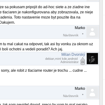
 ze sa pokusam pripojit do ad-hoc siete a ze ziadne ine
 tlaciaren je nakonfigurovana aby zobrazovala, ze nieje
iadenia. Toto nastavenie moze byt pouzite iba na
 Dakujem.
Marko
Návštevník
om tu mal cakat na odpovet, tak asi by vonku za oknom uz
i boli ochotni a vedeli poradit? Ach jaj.
Milan Dvorský
debian,mint kde,android
Administrátor
orry, ale robit z tlaciarne router je trochu ... cudne ...
Marko
Návštevník
to, tak som nevidel dovod, preco by som to mal nejako