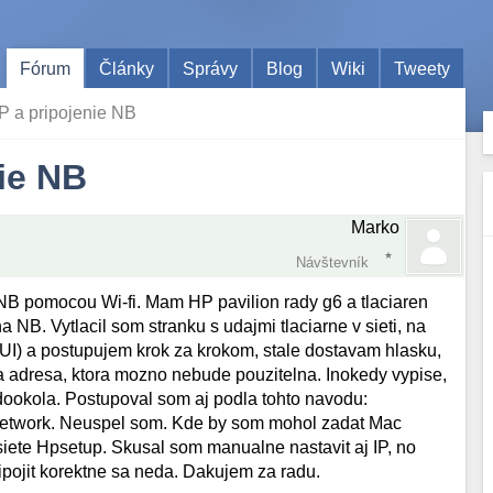
Fórum
Články
Správy
Blog
Wiki
Tweety
HP a pripojenie NB
nie NB
Marko
Návštevník
 NB pomocou Wi-fi. Mam HP pavilion rady g6 a tlaciaren
 NB. Vytlacil som stranku s udajmi tlaciarne v sieti, na
) a postupujem krok za krokom, stale dostavam hlasku,
ena adresa, ktora mozno nebude pouzitelna. Inokedy vypise,
 dookola. Postupoval som aj podla tohto navodu:
Network. Neuspel som. Kde by som mohol zadat Mac
iete Hpsetup. Skusal som manualne nastavit aj IP, no
pripojit korektne sa neda. Dakujem za radu.