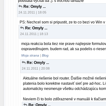
podstata vycitat da ;). s trochou fantazie
Re: Omyly ...
24.11.2011 | 18:05
PS: Nechcel som si pripustit, ze to co bezi vo Win
Re: Omyly ...
24.11.2011 | 18:13
moja reakcia bola tiez nie prave najlepsie formul
ospravedlnujem. budem rad, ak sa podelis o riesen
Moja strana
|
Blog
Re: Omyly ...
24.11.2011 | 20:08
Aktuálne riešenie bol router. Ďalšie možné rieše
platenia bolo korektne nastaviť sieť pre ad-hoc. L
automaticky nesmeruje všetku odchádzajúcu komun
Neviem či to bolo zdôraznené v manuáli k tlačiar
Re: Omyly ...