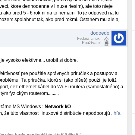
ci, ktore dennodenne v linuxe riesim), ale toto nieje
su ako pred 5 - 6 rokmi na to nemam. To je odpoved na tu
emozem spolahnut tak, ako pred rokmi. Ostanem mu ale aj
dodoedo
Fedora Linux
Používateľ
 je vysoko efektívne... urobil si dobre.
efektívnosť pre použitie správnych príručiek a postupov a
blému. Tá príručka, ktorú si (ako píšeš) použil je totiž
port, cez ethernet kábel do Wi-Fi routera (samostatného) a
ým fyzickým routerom.........
ietárne MS Windows :
Network I/O
m, že túto vlastnosť linuxové distribúcie nepodporujú ,
hľa
 více bude nenávidět ty, kteří ji říkají."