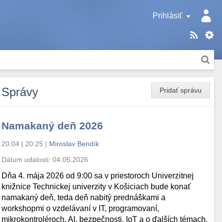
Prihlásiť
Správy
Pridať správu
Namakaný deň 2026
20.04 | 20:25
|
Miroslav Bendík
Dátum udalosti:
04.05.2026
Dňa 4. mája 2026 od 9:00 sa v priestoroch Univerzitnej
knižnice Technickej univerzity v Košiciach bude konať
namakaný deň, teda deň nabitý prednáškami a
workshopmi o vzdelávaní v IT, programovaní,
mikrokontroléroch, AI, bezpečnosti, IoT a o ďalších témach.