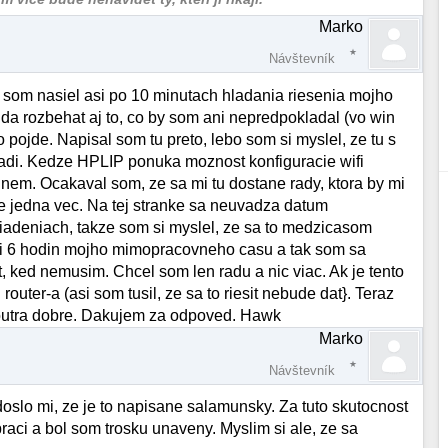
Marko
Návštevník
 som nasiel asi po 10 minutach hladania riesenia mojho
 da rozbehat aj to, co by som ani nepredpokladal (vo win
o pojde. Napisal som tu preto, lebo som si myslel, ze tu s
radi. Kedze HPLIP ponuka moznost konfiguracie wifi
hnem. Ocakaval som, ze sa mi tu dostane rady, ktora by mi
ste jedna vec. Na tej stranke sa neuvadza datum
iadeniach, takze som si myslel, ze sa to medzicasom
 asi 6 hodin mojho mimopracovneho casu a tak som sa
ked nemusim. Chcel som len radu a nic viac. Ak je tento
 router-a (asi som tusil, ze sa to riesit nebude dat}. Teraz
outra dobre. Dakujem za odpoved. Hawk
Marko
Návštevník
doslo mi, ze je to napisane salamunsky. Za tuto skutocnost
raci a bol som trosku unaveny. Myslim si ale, ze sa