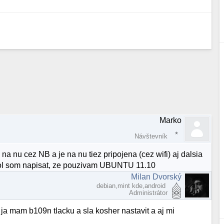
Marko
Návštevník
a nu cez NB a je na nu tiez pripojena (cez wifi) aj dalsia
ol som napisat, ze pouzivam UBUNTU 11.10
Milan Dvorský
debian,mint kde,android
Administrátor
. ja mam b109n tlacku a sla kosher nastavit a aj mi