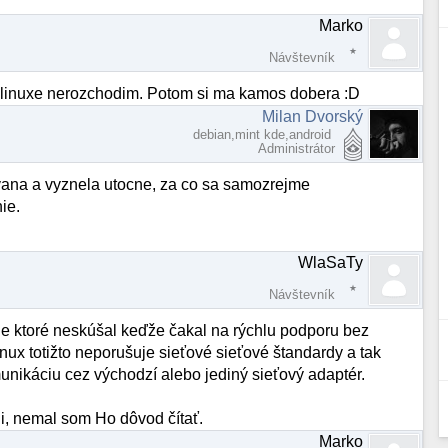
Marko
Návštevník
 v linuxe nerozchodim. Potom si ma kamos dobera :D
Milan Dvorský
debian,mint kde,android
Administrátor
ovana a vyznela utocne, za co sa samozrejme
ie.
WlaSaTy
Návštevník
nie ktoré neskúšal keďže čakal na rýchlu podporu bez
inux totižto neporušuje sieťové sieťové štandardy a tak
ikáciu cez východzí alebo jediný sieťový adaptér.
ni, nemal som Ho dôvod čítať.
Marko