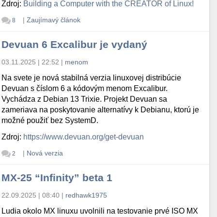
Zdroj:
Building a Computer with the CREATOR of Linux!
|
Zaujímavý článok
8
Devuan 6 Excalibur je vydaný
03.11.2025 | 22:52
|
menom
Na svete je nová stabilná verzia linuxovej distribúcie
Devuan s číslom 6 a kódovým menom Excalibur.
Vychádza z Debian 13 Trixie. Projekt Devuan sa
zameriava na poskytovanie alternatívy k Debianu, ktorú je
možné použiť bez SystemD.
Zdroj:
https://www.devuan.org/get-devuan
|
Nová verzia
2
MX-25 “Infinity” beta 1
22.09.2025 | 08:40
|
redhawk1975
Ludia okolo MX linuxu uvolnili na testovanie prvé ISO MX