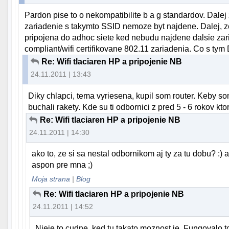
Pardon pise to o nekompatibilite b a g standardov. Dalej
zariadenie s takymto SSID nemoze byt najdene. Dalej, ze
pripojena do adhoc siete ked nebudu najdene dalsie zar
compliant/wifi certifikovane 802.11 zariadenia. Co s tym
Re: Wifi tlaciaren HP a pripojenie NB
24.11.2011 | 13:43
Diky chlapci, tema vyriesena, kupil som router. Keby s
buchali rakety. Kde su ti odbornici z pred 5 - 6 rokov ktor
Re: Wifi tlaciaren HP a pripojenie NB
24.11.2011 | 14:30
ako to, ze si sa nestal odbornikom aj ty za tu dobu? :) a s
aspon pre mna ;)
Moja strana
|
Blog
Re: Wifi tlaciaren HP a pripojenie NB
24.11.2011 | 14:52
Nieje to cudne, ked tu takato moznost je. Fungovalo 