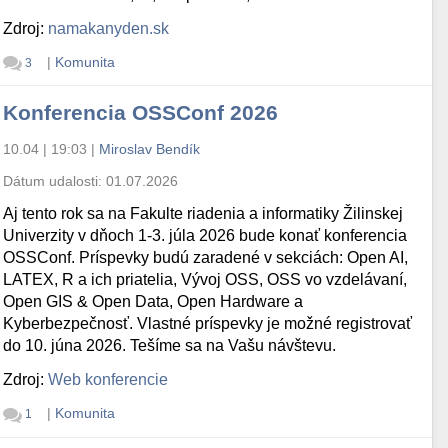
Zdroj:
namakanyden.sk
|
Komunita
3
Konferencia OSSConf 2026
10.04 | 19:03
|
Miroslav Bendík
Dátum udalosti:
01.07.2026
Aj tento rok sa na Fakulte riadenia a informatiky Žilinskej
Univerzity v dňoch 1-3. júla 2026 bude konať konferencia
OSSConf. Príspevky budú zaradené v sekciách: Open AI,
LATEX, R a ich priatelia, Vývoj OSS, OSS vo vzdelávaní,
Open GIS & Open Data, Open Hardware a
Kyberbezpečnosť. Vlastné príspevky je možné registrovať
do 10. júna 2026. Tešíme sa na Vašu návštevu.
Zdroj:
Web konferencie
|
Komunita
1