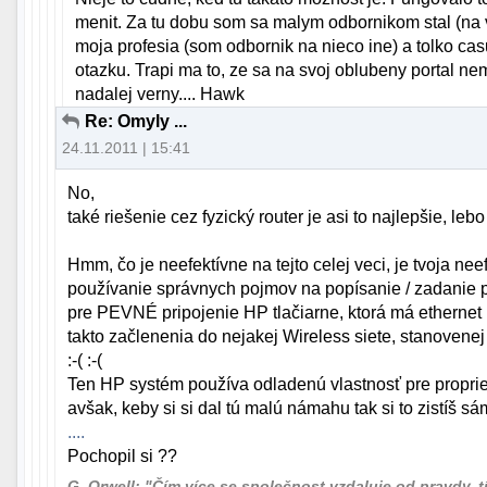
menit. Za tu dobu som sa malym odbornikom stal (na ve
moja profesia (som odbornik na nieco ine) a tolko ca
otazku. Trapi ma to, ze sa na svoj oblubeny portal n
nadalej verny.... Hawk
Re: Omyly ...
24.11.2011 | 15:41
No,
také riešenie cez fyzický router je asi to najlepšie, lebo
Hmm, čo je neefektívne na tejto celej veci, je tvoja ne
používanie správnych pojmov na popísanie / zadanie pro
pre PEVNÉ pripojenie HP tlačiarne, ktorá má ethernet 
takto začlenenia do nejakej Wireless siete, stanovenej t
:-( :-(
Ten HP systém používa odladenú vlastnosť pre propr
avšak, keby si si dal tú malú námahu tak si to zistíš sá
....
Pochopil si ??
G. Orwell: "Čím více se společnost vzdaluje od pravdy, tím