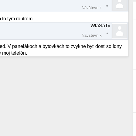
Návštevník
 to tym routrom.
WlaSaTy
Návštevník
sused. V panelákoch a bytovkách to zvykne byť dosť solídny
 môj telefón.