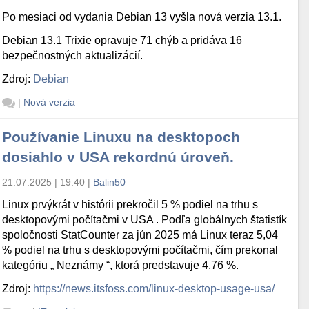
Po mesiaci od vydania Debian 13 vyšla nová verzia 13.1.
Debian 13.1 Trixie opravuje 71 chýb a pridáva 16
bezpečnostných aktualizácií.
Zdroj:
Debian
|
Nová verzia
Používanie Linuxu na desktopoch
dosiahlo v USA rekordnú úroveň.
21.07.2025 | 19:40
|
Balin50
Linux prvýkrát v histórii prekročil 5 % podiel na trhu s
desktopovými počítačmi v USA . Podľa globálnych štatistík
spoločnosti StatCounter za jún 2025 má Linux teraz 5,04
% podiel na trhu s desktopovými počítačmi, čím prekonal
kategóriu „ Neznámy “, ktorá predstavuje 4,76 %.
Zdroj:
https://news.itsfoss.com/linux-desktop-usage-usa/