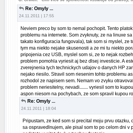
Re: Omyly ...
24.11.2011 | 17:55
Neviem preco by som to nemal pochopit. Tento platok
problemu na internete. Som zvyknuty, ze na linuxe sa
takato konfiguracia fungovala), tak som si myslel, ze t
tym ma niekto nejake skusenosti a ze mi tu niekto po
pripojenia cez USB, myslel som si, ze to nejak rozbe
problem pomohla vyriesit aj bez dlsej investicie. A e
zverejnenia tych technickych udajov o danych HP zar
nejako riesilo. Stravil som riesenim tohto problemu
rozhodol ze napisem sem. Nemam vo zvyku otravovat, 
problem neriesitelny, nevadi....... vyriesil som to kupou
aspon niesom na pochybach, ze som spravil kupou r
Re: Omyly ...
24.11.2011 | 18:04
Pripustam, ze ked som si precital moju prvu otazku, 
sa ospravedlnujem, ale pisal som to po celom dni v p