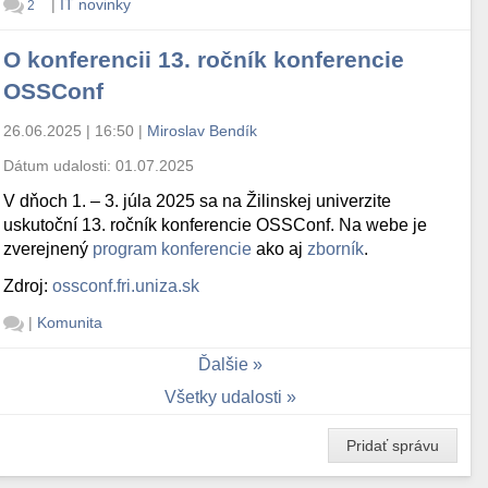
|
IT novinky
2
O konferencii 13. ročník konferencie
OSSConf
26.06.2025 | 16:50
|
Miroslav Bendík
Dátum udalosti:
01.07.2025
V dňoch 1. – 3. júla 2025 sa na Žilinskej univerzite
uskutoční 13. ročník konferencie OSSConf. Na webe je
zverejnený
program konferencie
ako aj
zborník
.
Zdroj:
ossconf.fri.uniza.sk
|
Komunita
Ďalšie
Všetky udalosti
Pridať správu