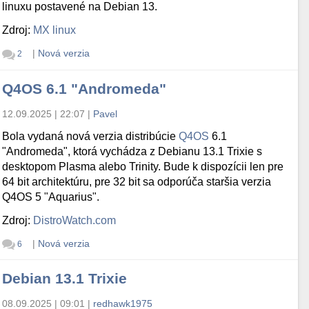
linuxu postavené na Debian 13.
Zdroj:
MX linux
|
Nová verzia
2
Q4OS 6.1 "Andromeda"
12.09.2025 | 22:07
|
Pavel
Bola vydaná nová verzia distribúcie
Q4OS
6.1
"Andromeda", ktorá vychádza z Debianu 13.1 Trixie s
desktopom Plasma alebo Trinity. Bude k dispozícii len pre
64 bit architektúru, pre 32 bit sa odporúča staršia verzia
Q4OS 5 "Aquarius".
Zdroj:
DistroWatch.com
|
Nová verzia
6
Debian 13.1 Trixie
08.09.2025 | 09:01
|
redhawk1975