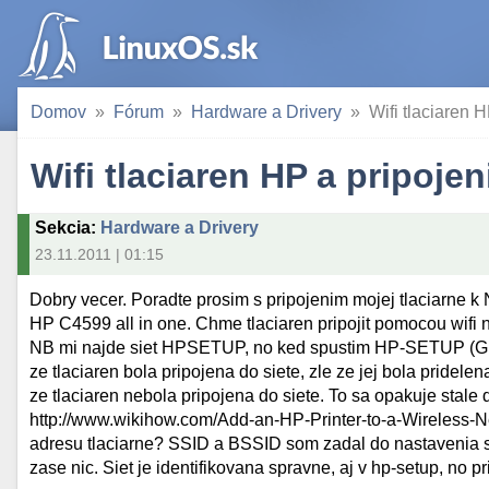
Domov
Fórum
Hardware a Drivery
Wifi tlaciaren 
Wifi tlaciaren HP a pripoje
Sekcia
:
Hardware a Drivery
23.11.2011 | 01:15
Dobry vecer. Poradte prosim s pripojenim mojej tlaciarne k
HP C4599 all in one. Chme tlaciaren pripojit pomocou wifi na
NB mi najde siet HPSETUP, no ked spustim HP-SETUP (GUI
ze tlaciaren bola pripojena do siete, zle ze jej bola pridel
ze tlaciaren nebola pripojena do siete. To sa opakuje stale
http://www.wikihow.com/Add-an-HP-Printer-to-a-Wireless-
adresu tlaciarne? SSID a BSSID som zadal do nastavenia s
zase nic. Siet je identifikovana spravne, aj v hp-setup, no 