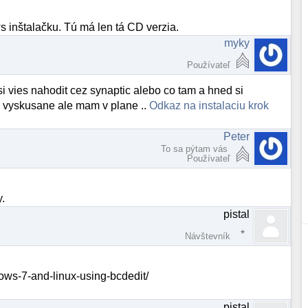
s inštalačku. Tú má len tá CD verzia.
myky
Používateľ
 vies nahodit cez synaptic alebo co tam a hned si
am vyskusane ale mam v plane ..
Odkaz na instalaciu krok
Peter
To sa pýtam vás
Používateľ
.
pistal
Návštevník
ows-7-and-linux-using-bcdedit/
pistal