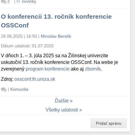
|
IT novinky
2
O konferencii 13. ročník konferencie
OSSConf
26.06.2025 | 16:50
|
Miroslav Bendík
Dátum udalosti:
01.07.2025
V dňoch 1. – 3. júla 2025 sa na Žilinskej univerzite
uskutoční 13. ročník konferencie OSSConf. Na webe je
zverejnený
program konferencie
ako aj
zborník
.
Zdroj:
ossconf.fri.uniza.sk
|
Komunita
Ďalšie
Všetky udalosti
Pridať správu