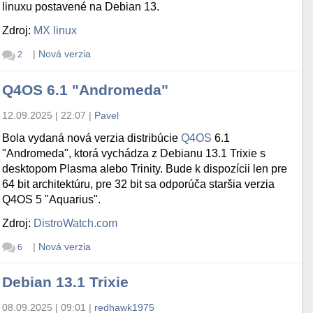
linuxu postavené na Debian 13.
Zdroj:
MX linux
|
Nová verzia
2
Q4OS 6.1 "Andromeda"
12.09.2025 | 22:07
|
Pavel
Bola vydaná nová verzia distribúcie
Q4OS
6.1
"Andromeda", ktorá vychádza z Debianu 13.1 Trixie s
desktopom Plasma alebo Trinity. Bude k dispozícii len pre
64 bit architektúru, pre 32 bit sa odporúča staršia verzia
Q4OS 5 "Aquarius".
Zdroj:
DistroWatch.com
|
Nová verzia
6
Debian 13.1 Trixie
08.09.2025 | 09:01
|
redhawk1975