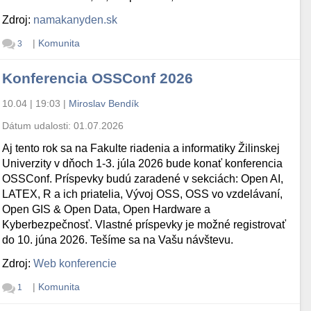
Zdroj:
namakanyden.sk
|
Komunita
3
Konferencia OSSConf 2026
10.04 | 19:03
|
Miroslav Bendík
Dátum udalosti:
01.07.2026
Aj tento rok sa na Fakulte riadenia a informatiky Žilinskej
Univerzity v dňoch 1-3. júla 2026 bude konať konferencia
OSSConf. Príspevky budú zaradené v sekciách: Open AI,
LATEX, R a ich priatelia, Vývoj OSS, OSS vo vzdelávaní,
Open GIS & Open Data, Open Hardware a
Kyberbezpečnosť. Vlastné príspevky je možné registrovať
do 10. júna 2026. Tešíme sa na Vašu návštevu.
Zdroj:
Web konferencie
|
Komunita
1