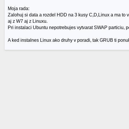
Moja rada:
Zalohuj si data a rozdel HDD na 3 kusy C,D,Linux a ma to 
aj z W7 aj z Linuxu.
Pri instalaci Ubuntu nepotrebujes vytvarat SWAP particiu,
A ked instalnes Linux ako druhy v poradi, tak GRUB ti ponu