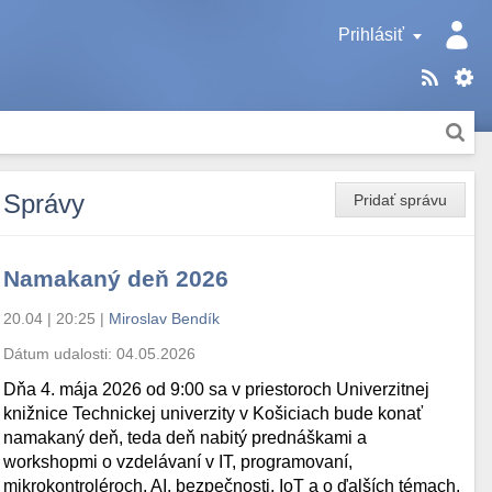
Prihlásiť
Správy
Pridať správu
Namakaný deň 2026
20.04 | 20:25
|
Miroslav Bendík
Dátum udalosti:
04.05.2026
Dňa 4. mája 2026 od 9:00 sa v priestoroch Univerzitnej
knižnice Technickej univerzity v Košiciach bude konať
namakaný deň, teda deň nabitý prednáškami a
workshopmi o vzdelávaní v IT, programovaní,
mikrokontroléroch, AI, bezpečnosti, IoT a o ďalších témach.