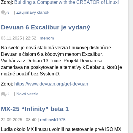
Zdroj:
Building a Computer with the CREATOR of Linux!
|
Zaujímavý článok
8
Devuan 6 Excalibur je vydaný
03.11.2025 | 22:52
|
menom
Na svete je nová stabilná verzia linuxovej distribúcie
Devuan s číslom 6 a kódovým menom Excalibur.
Vychádza z Debian 13 Trixie. Projekt Devuan sa
zameriava na poskytovanie alternatívy k Debianu, ktorú je
možné použiť bez SystemD.
Zdroj:
https://www.devuan.org/get-devuan
|
Nová verzia
2
MX-25 “Infinity” beta 1
22.09.2025 | 08:40
|
redhawk1975
Ludia okolo MX linuxu uvolnili na testovanie prvé ISO MX