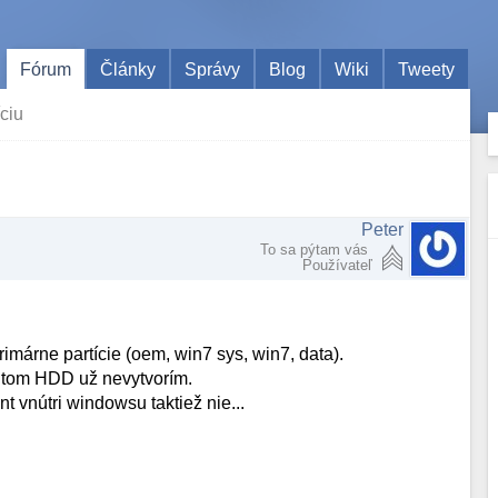
Fórum
Články
Správy
Blog
Wiki
Tweety
íciu
Peter
To sa pýtam vás
Používateľ
márne partície (oem, win7 sys, win7, data).
a tom HDD už nevytvorím.
 vnútri windowsu taktiež nie...