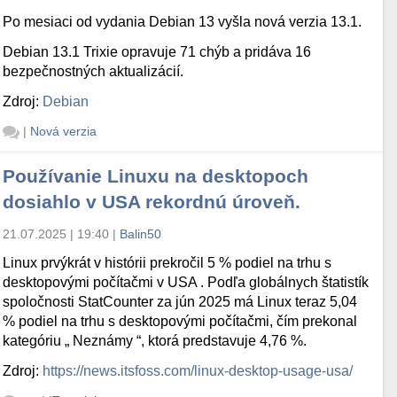
Po mesiaci od vydania Debian 13 vyšla nová verzia 13.1.
Debian 13.1 Trixie opravuje 71 chýb a pridáva 16
bezpečnostných aktualizácií.
Zdroj:
Debian
|
Nová verzia
Používanie Linuxu na desktopoch
dosiahlo v USA rekordnú úroveň.
21.07.2025 | 19:40
|
Balin50
Linux prvýkrát v histórii prekročil 5 % podiel na trhu s
desktopovými počítačmi v USA . Podľa globálnych štatistík
spoločnosti StatCounter za jún 2025 má Linux teraz 5,04
% podiel na trhu s desktopovými počítačmi, čím prekonal
kategóriu „ Neznámy “, ktorá predstavuje 4,76 %.
Zdroj:
https://news.itsfoss.com/linux-desktop-usage-usa/