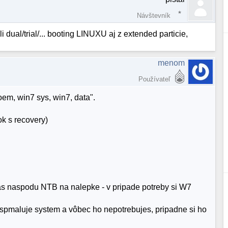
Návštevník
al/trial/... booting LINUXU aj z extended particie,
menom
Používateľ
oem, win7 sys, win7, data".
k s recovery)
mas naspodu NTB na nalepke - v pripade potreby si W7
 spmaluje system a vôbec ho nepotrebujes, pripadne si ho