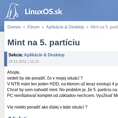
Domov
Fórum
Aplikácie & Desktop
Mint na 5. part
Mint na 5. partíciu
Sekcia
:
Aplikácie & Desktop
29.11.2011 | 11:21
Ahojte,
vedeli by ste poradiť, čo v mojej situácí ?
V NTB mám len jeden HDD, na ktorom už teraz existujú 4 pri
Chcel by som nahodiť mint. No problém je, že 5. partíciu n
PC reinštalovať komplet od základov nechcem. Využívať Mint
Vie niekto poradiť ako ďalej v tejto situácí ?