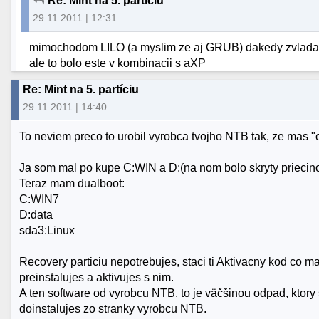
Re: Mint na 5. partíciu
29.11.2011 | 12:31
mimochodom LILO (a myslim ze aj GRUB) dakedy zvladali du
ale to bolo este v kombinacii s aXP
Re: Mint na 5. partíciu
29.11.2011 | 14:40
To neviem preco to urobil vyrobca tvojho NTB tak, ze mas "
Ja som mal po kupe C:WIN a D:(na nom bolo skryty priecino
Teraz mam dualboot:
C:WIN7
D:data
sda3:Linux
Recovery particiu nepotrebujes, staci ti Aktivacny kod co 
preinstalujes a aktivujes s nim.
A ten software od vyrobcu NTB, to je väčšinou odpad, ktory
doinstalujes zo stranky vyrobcu NTB.