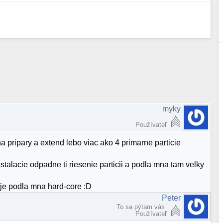
myky
Používateľ
na pripary a extend lebo viac ako 4 primarne particie
stalacie odpadne ti riesenie particii a podla mna tam velky
o je podla mna hard-core :D
Peter
To sa pýtam vás
Používateľ