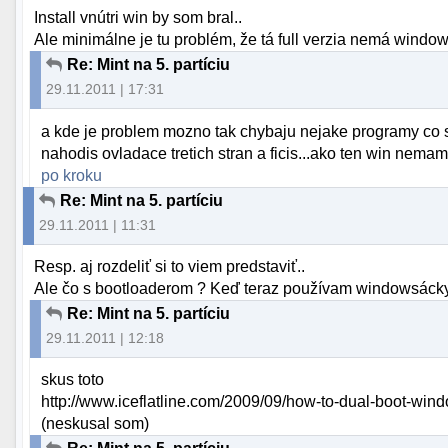
Install vnútri win by som bral..
Ale minimálne je tu problém, že tá full verzia nemá window
Re: Mint na 5. partíciu
29.11.2011 | 17:31
a kde je problem mozno tak chybaju nejake programy co si
nahodis ovladace tretich stran a ficis...ako ten win nem
po kroku
Re: Mint na 5. partíciu
29.11.2011 | 11:31
Resp. aj rozdeliť si to viem predstaviť..
Ale čo s bootloaderom ? Keď teraz používam windowsácky
Re: Mint na 5. partíciu
29.11.2011 | 12:18
skus toto
http://www.iceflatline.com/2009/09/how-to-dual-boot-wind
(neskusal som)