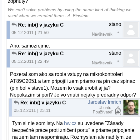
zopnuty?
We can't solve problems by using the same kind of thinking we
used when we created them - A. Einstein
stano
Re: inb() v jazyku C
05.12.2011 | 21:50
Návštevník
Ano, samozrejme.
stano
Re: inb() v jazyku C
05.12.2011 | 22:49
Návštevník
Pozeral som ako sa robia vstupy na mikrokontroleri
AT89C2051 a tam pripojili zem priamo na pin cez spinac
(pin bol v stave1). Mozem to vsak urobit aj ja?
Nepokazim si port? Je vo vnutri nejaky predradny odpor?
Jaroslav Imrich
Re: inb() v jazyku C
Ubuntu
05.12.2011 | 23:11
Používateľ
Tym si nie som isty. Na
hw.cz
su uvedene "Zásady
bezpečné práce proti zničení portu" a priame pripojenie
na zem tam nespominaju. Rozmyslam ale nad tym, ze