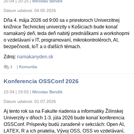
20.04 | 20:25
|
Miroslav Bendík
Dátum udalosti:
04.05.2026
Dňa 4. mája 2026 od 9:00 sa v priestoroch Univerzitnej
knižnice Technickej univerzity v Košiciach bude konať
namakaný deň, teda deň nabitý prednáškami a workshopmi
o vzdelávaní v IT, programovaní, mikrokontroléroch, AI,
bezpečnosti, IoT a o ďalších témach.
Zdroj:
namakanyden.sk
|
Komunita
3
Konferencia OSSConf 2026
10.04 | 19:03
|
Miroslav Bendík
Dátum udalosti:
01.07.2026
Aj tento rok sa na Fakulte riadenia a informatiky Žilinskej
Univerzity v dňoch 1-3. júla 2026 bude konať konferencia
OSSConf. Príspevky budú zaradené v sekciách: Open AI,
LATEX, R a ich priatelia, Vývoj OSS, OSS vo vzdelávaní,