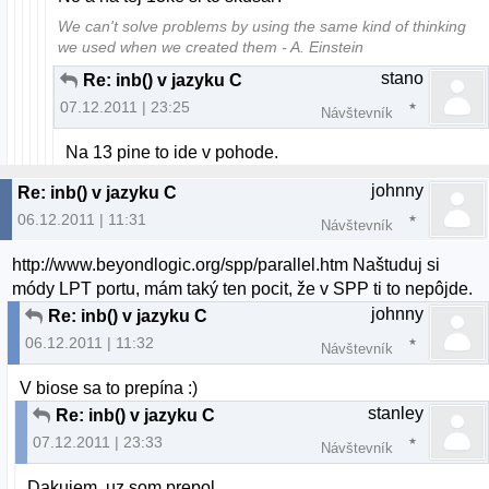
We can't solve problems by using the same kind of thinking
we used when we created them - A. Einstein
stano
Re: inb() v jazyku C
07.12.2011 | 23:25
Návštevník
Na 13 pine to ide v pohode.
johnny
Re: inb() v jazyku C
06.12.2011 | 11:31
Návštevník
http://www.beyondlogic.org/spp/parallel.htm Naštuduj si
módy LPT portu, mám taký ten pocit, že v SPP ti to nepôjde.
johnny
Re: inb() v jazyku C
06.12.2011 | 11:32
Návštevník
V biose sa to prepína :)
stanley
Re: inb() v jazyku C
07.12.2011 | 23:33
Návštevník
Dakujem, uz som prepol.