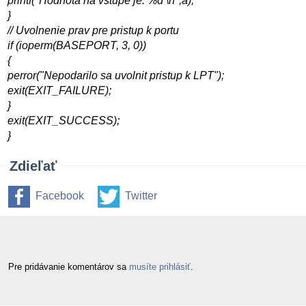
printf("Hodnota na vstupe je: %d \n",a);
}
// Uvolnenie prav pre pristup k portu
if (ioperm(BASEPORT, 3, 0))
{
perror("Nepodarilo sa uvolnit pristup k LPT");
exit(EXIT_FAILURE);
}
exit(EXIT_SUCCESS);
}
Zdieľať
Facebook
Twitter
Pre pridávanie komentárov sa
musíte prihlásiť
.