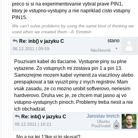
preco si si na experimentovanie vybral prave PIN1,
ktory je vstupno-vystupny a nie napriklad cisto vstupny
PIN15.
We can't solve problems by using the same kind of thinking we
used when we created them - A. Einstein
stano
Re: inb() v jazyku C
06.12.2011 | 09:59
Návštevník
Pouzivam kabel do tlaciarne. Vystupne piny su plne
vytazene. Zo vstupnych mi zostava pin 1 a pin 13.
Samozrejme mozem kabel vymenit za viaczilovy alebo
prespajkovat a tak vyuzit piny z inych registrov. Mam
vsak zasadu, ze co mozno urobit softverovo, neriesim
hardverovo. Druha vec je, ze chcem mat jasno aj vo
vstupno-vystupnych pinoch. Problemy treba riesit a nie
ich obchadzat.
Jaroslav Imrich
Re: inb() v jazyku C
Ubuntu
06.12.2011 | 10:21
Používateľ
No a na tej 13ke si to skusal?