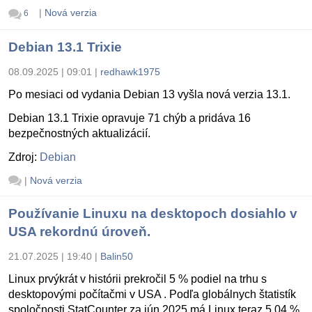
|
Nová verzia
6
Debian 13.1 Trixie
08.09.2025 | 09:01
|
redhawk1975
Po mesiaci od vydania Debian 13 vyšla nová verzia 13.1.
Debian 13.1 Trixie opravuje 71 chýb a pridáva 16
bezpečnostných aktualizácií.
Zdroj:
Debian
|
Nová verzia
Používanie Linuxu na desktopoch dosiahlo v
USA rekordnú úroveň.
21.07.2025 | 19:40
|
Balin50
Linux prvýkrát v histórii prekročil 5 % podiel na trhu s
desktopovými počítačmi v USA . Podľa globálnych štatistík
spoločnosti StatCounter za jún 2025 má Linux teraz 5,04 %