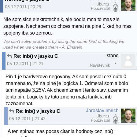
Ubuntu
05.12.2011 | 20:29
Používateľ
Nie som sice elektrotechnik, ale podla mna to mas zle
zapojene. Nechapem co chces merat na pine 1 ked ho mas
spojeny iba so zemou.
We can't solve problems by using the same kind of thinking we
used when we created them - A. Einstein
stano
Re: inb() v jazyku C
05.12.2011 | 21:21
Návštevník
Pin 1 je hardverovo negovany. Ak som poslal cez outb 0,
znamena to, že na pine je logicka 1. Odmeral som a bolo
tam napatie 3,25V. Ak chcem zmenit tento stav, uzemnim
tento pin. Logicky by tuto zmenu mala funkcia inb
zaznamenat.
Jaroslav Imrich
Re: inb() v jazyku C
Ubuntu
05.12.2011 | 21:42
Používateľ
A ten spinac mas pocas citania hodnoty cez inb()