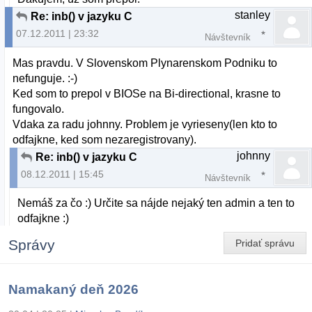
stanley
Re: inb() v jazyku C
07.12.2011 | 23:32
Návštevník
Mas pravdu. V Slovenskom Plynarenskom Podniku to
nefunguje. :-)
Ked som to prepol v BIOSe na Bi-directional, krasne to
fungovalo.
Vdaka za radu johnny. Problem je vyrieseny(len kto to
odfajkne, ked som nezaregistrovany).
johnny
Re: inb() v jazyku C
08.12.2011 | 15:45
Návštevník
Nemáš za čo :) Určite sa nájde nejaký ten admin a ten to
odfajkne :)
Správy
Pridať správu
Namakaný deň 2026