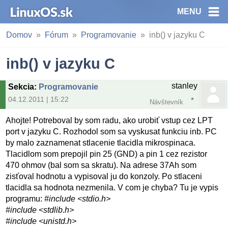
MENU
Domov
Fórum
Programovanie
inb() v jazyku C
inb() v jazyku C
stanley
Sekcia
:
Programovanie
04.12.2011 | 15:22
Návštevník
Ahojte! Potreboval by som radu, ako urobiť vstup cez LPT
port v jazyku C. Rozhodol som sa vyskusat funkciu inb. PC
by malo zaznamenat stlacenie tlacidla mikrospinaca.
Tlacidlom som prepojil pin 25 (GND) a pin 1 cez rezistor
470 ohmov (bal som sa skratu). Na adrese 37Ah som
zisťoval hodnotu a vypisoval ju do konzoly. Po stlaceni
tlacidla sa hodnota nezmenila. V com je chyba? Tu je vypis
programu:
#include <stdio.h>
#include <stdlib.h>
#include <unistd.h>