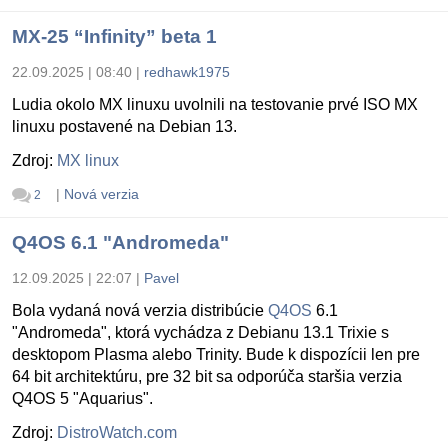
MX-25 “Infinity” beta 1
22.09.2025 | 08:40
|
redhawk1975
Ludia okolo MX linuxu uvolnili na testovanie prvé ISO MX
linuxu postavené na Debian 13.
Zdroj:
MX linux
|
Nová verzia
2
Q4OS 6.1 "Andromeda"
12.09.2025 | 22:07
|
Pavel
Bola vydaná nová verzia distribúcie
Q4OS
6.1
"Andromeda", ktorá vychádza z Debianu 13.1 Trixie s
desktopom Plasma alebo Trinity. Bude k dispozícii len pre
64 bit architektúru, pre 32 bit sa odporúča staršia verzia
Q4OS 5 "Aquarius".
Zdroj:
DistroWatch.com