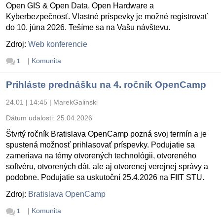
Open GIS & Open Data, Open Hardware a
Kyberbezpečnosť. Vlastné príspevky je možné registrovať
do 10. júna 2026. Tešíme sa na Vašu návštevu.
Zdroj:
Web konferencie
|
Komunita
1
Prihláste prednášku na 4. ročník OpenCamp
24.01 | 14:45
|
MarekGalinski
Dátum udalosti:
25.04.2026
Štvrtý ročník Bratislava OpenCamp pozná svoj termín a je
spustená možnosť prihlasovať príspevky. Podujatie sa
zameriava na témy otvorených technológii, otvoreného
softvéru, otvorených dát, ale aj otvorenej verejnej správy a
podobne. Podujatie sa uskutoční 25.4.2026 na FIIT STU.
Zdroj:
Bratislava OpenCamp
|
Komunita
1