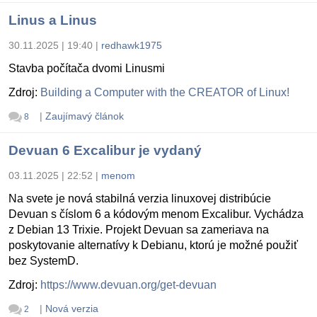
Linus a Linus
30.11.2025 | 19:40
|
redhawk1975
Stavba počítača dvomi Linusmi
Zdroj:
Building a Computer with the CREATOR of Linux!
|
Zaujímavý článok
8
Devuan 6 Excalibur je vydaný
03.11.2025 | 22:52
|
menom
Na svete je nová stabilná verzia linuxovej distribúcie
Devuan s číslom 6 a kódovým menom Excalibur. Vychádza
z Debian 13 Trixie. Projekt Devuan sa zameriava na
poskytovanie alternatívy k Debianu, ktorú je možné použiť
bez SystemD.
Zdroj:
https://www.devuan.org/get-devuan
|
Nová verzia
2