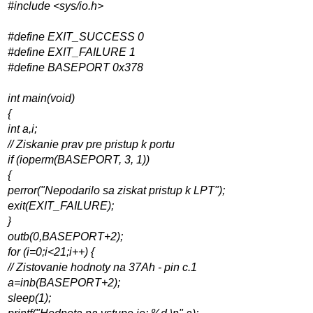
#include <sys/io.h>
#define EXIT_SUCCESS 0
#define EXIT_FAILURE 1
#define BASEPORT 0x378
int main(void)
{
int a,i;
// Ziskanie prav pre pristup k portu
if (ioperm(BASEPORT, 3, 1))
{
perror("Nepodarilo sa ziskat pristup k LPT");
exit(EXIT_FAILURE);
}
outb(0,BASEPORT+2);
for (i=0;i<21;i++) {
// Zistovanie hodnoty na 37Ah - pin c.1
a=inb(BASEPORT+2);
sleep(1);