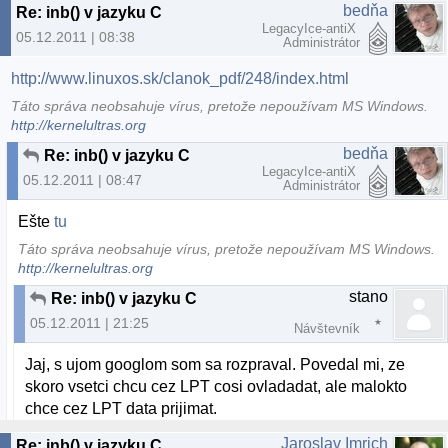
bedňa
Re: inb() v jazyku C
LegacyIce-antiX
05.12.2011 | 08:38
Administrátor
http://www.linuxos.sk/clanok_pdf/248/index.html
Táto správa neobsahuje vírus, pretože nepoužívam MS Windows.
http://kernelultras.org
bedňa
Re: inb() v jazyku C
LegacyIce-antiX
05.12.2011 | 08:47
Administrátor
Ešte
tu
Táto správa neobsahuje vírus, pretože nepoužívam MS Windows.
http://kernelultras.org
stano
Re: inb() v jazyku C
05.12.2011 | 21:25
Návštevník
Jaj, s ujom googlom som sa rozpraval. Povedal mi, ze
skoro vsetci chcu cez LPT cosi ovladadat, ale malokto
chce cez LPT data prijimat.
Jaroslav Imrich
Re: inb() v jazyku C