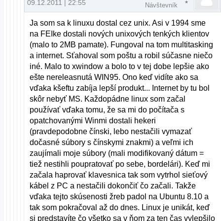
09.12.2011 | 22:55
Návštevník
Ja som sa k linuxu dostal cez unix. Asi v 1994 sme
na FEIke dostali nových unixových tenkých klientov
(malo to 2MB pamate). Fungoval na tom multitasking
a internet. Sťahoval som poštu a robil súčasne niečo
iné. Malo to xwindow a bolo to v tej dobe lepšie ako
ešte nereleasnutá WIN95. Ono keď vidíte ako sa
vďaka kšeftu zabíja lepší produkt... Internet by tu bol
skôr nebyť MS. Každopádne linux som začal
používať vďaka tomu, že sa mi do počítača s
opatchovanými Winmi dostali hekeri
(pravdepodobne čínski, lebo nestačili vymazať
dočasné súbory s čínskymi znakmi) a veľmi ich
zaujímali moje súbory (mali modifikovaný dátum =
tiež nestihli poupratovať po sebe, bordelári). Keď mi
začala haprovať klavesnica tak som vytrhol sieťový
kábel z PC a nestačili dokončiť čo začali. Takže
vďaka tejto skúsenosti žreb padol na Ubuntu 8.10 a
tak som pokračoval až do dnes. Linux je unikát, keď
si predstavíte čo všetko sa v ňom za ten čas vylepšilo