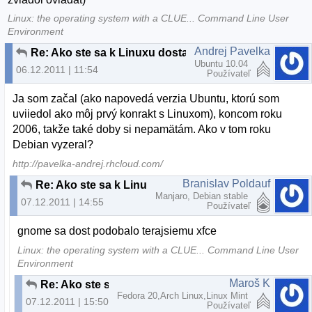
Linux: the operating system with a CLUE... Command Line User
Environment
Andrej Pavelka
Re: Ako ste sa k Linuxu dostali?
Ubuntu 10.04
06.12.2011 | 11:54
Používateľ
Ja som začal (ako napovedá verzia Ubuntu, ktorú som
uviiedol ako môj prvý konrakt s Linuxom), koncom roku
2006, takže také doby si nepamätám. Ako v tom roku
Debian vyzeral?
http://pavelka-andrej.rhcloud.com/
Branislav Poldauf
Re: Ako ste sa k Linuxu dostali?
Manjaro, Debian stable
07.12.2011 | 14:55
Používateľ
gnome sa dost podobalo terajsiemu xfce
Linux: the operating system with a CLUE... Command Line User
Environment
Maroš K
Re: Ako ste sa k Linuxu dostali?
Fedora 20,Arch Linux,Linux Mint
07.12.2011 | 15:50
Používateľ