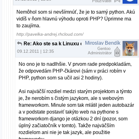
Používateľ
Nemôhol som si nevšímnúť, že je to samý python. Akú
vidíš v ňom hlavnú výhodu oproti PHP? Úprimne ma
to zaujíma.
http://pavelka-andrej.rhcloud.com/
Miroslav Bendík
Re: Ako ste sa k Linuxu dostali?
Gentoo
09.12.2011 | 12:35
Administrátor
No ono je to nadlhšie. V prvom rade predpokladám,
že odpovedám PHP-čkárovi (sám v práci robím v
PHP, python som sa učil asi 2 hodiny).
Asi najväčší rozdiel medzi starým projektom a týmto
je, že nerobím s čistým jazykom, ale s webovým
frameworkom. Minule som tak mlátil jeden autobazár
a v podstate postaviť takýto web na pythone s
frameworkom django je otázkou 2 dní (pozor, som
úplný začiatočník v tomto). Takže najväčším
rozdielom ani nie je tak jazyk, ale použitie