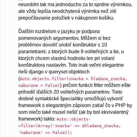
neurobím tak ma jednoducho za to sprdne výnimkou,
ale vždy lepšia neodchytená výnimka než zlé
prepočítavanie položiek v nákupnom košíku.
Ďalším rozdielom v jazyku je podpora
pomenovaných argumentov. Môžem si bez
problémov dovoliť urobiť konštruktor s 10
parametrami, z ktorých bude 9 voliteľných a tie, u
ktorých chcem vlastnú hodnotu len pri volaní
konštruktora nastavím. Toto inak veľmi elegantne
rieši django v queryset objektoch
(
Auto.objects.filter(znacka = hladana_znacka,
) pričom funkcii filter môžem ešte
naburane = False)
prihodiť ďalších 20 voliteľných parametrov. Tieto
drobné syntaktické špecialitky umožňujú vytvoriť
framework s elegantným zápisom zatiaľ čo v PHP by
som niečo také musel riešiť (ak by bol ekvivalentný
framework) takto:
Auto::objects-
>filter(Array('znacka' => $hladana_znacka,
'naburane' => False));