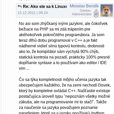
Miroslav Bendík
Re: Ako ste sa k Linuxu dostali?
Gentoo
15.12.2011 | 09:24
Administrátor
No asi som zhýčkaný inými jazykmi, ale čokoľvek
bežiace na PHP sa mi zdá trápením pre
akéhokoľvek pokročilého programátora. Ja som
teraz dlhú dobu programoval v C++ a je fakt
nádherné vidieť silnú typovú kontrolu, drobnosti
ako to, že kompilátor sám vychytá 90% chýb,
statická kontrola na pozadí, prakticky 100% presné
dopĺňanie syntaxe a to používam ako editor / IDE
vim ...
Čo sa týka kompletnosti môjho učenia jazyka tak
ubezpečujem každého, že na zemi nechodí človek,
ktorý by kompletne ovládal C++. Našťastie existuje
postačujúca úroveň typu "nepoznám všetky možné
zákutia, ale na programovanie mi to stačí". Takže
za naučenie sa jazyka považujem poznanie
paradigiem, ktoré sa v jazyku používajú (python