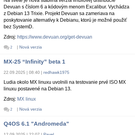
Na svete je nová stabilná verzia linuxovej distribúcie
Devuan s číslom 6 a kódovým menom Excalibur. Vychádza
z Debian 13 Trixie. Projekt Devuan sa zameriava na
poskytovanie alternatívy k Debianu, ktorú je možné použiť
bez SystemD.
Zdroj:
https://www.devuan.org/get-devuan
|
Nová verzia
2
MX-25 “Infinity” beta 1
22.09.2025 | 08:40
|
redhawk1975
Ludia okolo MX linuxu uvolnili na testovanie prvé ISO MX
linuxu postavené na Debian 13.
Zdroj:
MX linux
|
Nová verzia
2
Q4OS 6.1 "Andromeda"
12.09.2025 | 22:07
|
Pavel