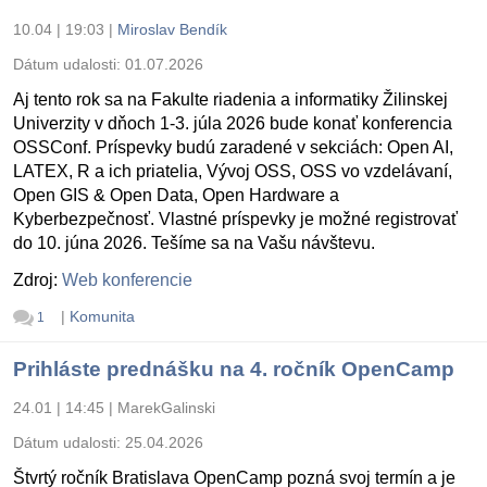
10.04 | 19:03
|
Miroslav Bendík
Dátum udalosti:
01.07.2026
Aj tento rok sa na Fakulte riadenia a informatiky Žilinskej
Univerzity v dňoch 1-3. júla 2026 bude konať konferencia
OSSConf. Príspevky budú zaradené v sekciách: Open AI,
LATEX, R a ich priatelia, Vývoj OSS, OSS vo vzdelávaní,
Open GIS & Open Data, Open Hardware a
Kyberbezpečnosť. Vlastné príspevky je možné registrovať
do 10. júna 2026. Tešíme sa na Vašu návštevu.
Zdroj:
Web konferencie
|
Komunita
1
Prihláste prednášku na 4. ročník OpenCamp
24.01 | 14:45
|
MarekGalinski
Dátum udalosti:
25.04.2026
Štvrtý ročník Bratislava OpenCamp pozná svoj termín a je