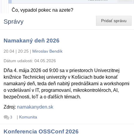
Čo, vypadol pokec na azete?
Správy
Pridať správu
Namakaný deň 2026
20.04 | 20:25
|
Miroslav Bendík
Dátum udalosti:
04.05.2026
Dňa 4. mája 2026 od 9:00 sa v priestoroch Univerzitnej
knižnice Technickej univerzity v Košiciach bude konať
namakaný deň, teda deň nabitý prednáškami a workshopmi
o vzdelávaní v IT, programovaní, mikrokontroléroch, AI,
bezpečnosti, IoT a o ďalších témach.
Zdroj:
namakanyden.sk
|
Komunita
3
Konferencia OSSConf 2026