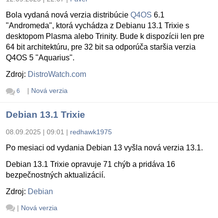
Bola vydaná nová verzia distribúcie
Q4OS
6.1
"Andromeda", ktorá vychádza z Debianu 13.1 Trixie s
desktopom Plasma alebo Trinity. Bude k dispozícii len pre
64 bit architektúru, pre 32 bit sa odporúča staršia verzia
Q4OS 5 "Aquarius".
Zdroj:
DistroWatch.com
|
Nová verzia
6
Debian 13.1 Trixie
08.09.2025 | 09:01
|
redhawk1975
Po mesiaci od vydania Debian 13 vyšla nová verzia 13.1.
Debian 13.1 Trixie opravuje 71 chýb a pridáva 16
bezpečnostných aktualizácií.
Zdroj:
Debian
|
Nová verzia