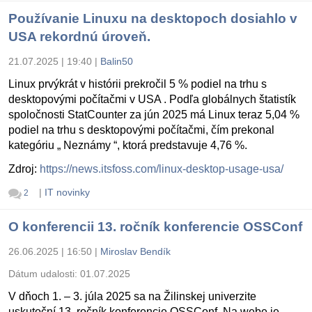
Používanie Linuxu na desktopoch dosiahlo v
USA rekordnú úroveň.
21.07.2025 | 19:40
|
Balin50
Linux prvýkrát v histórii prekročil 5 % podiel na trhu s
desktopovými počítačmi v USA . Podľa globálnych štatistík
spoločnosti StatCounter za jún 2025 má Linux teraz 5,04 %
podiel na trhu s desktopovými počítačmi, čím prekonal
kategóriu „ Neznámy “, ktorá predstavuje 4,76 %.
Zdroj:
https://news.itsfoss.com/linux-desktop-usage-usa/
|
IT novinky
2
O konferencii 13. ročník konferencie OSSConf
26.06.2025 | 16:50
|
Miroslav Bendík
Dátum udalosti:
01.07.2025
V dňoch 1. – 3. júla 2025 sa na Žilinskej univerzite
uskutoční 13. ročník konferencie OSSConf. Na webe je