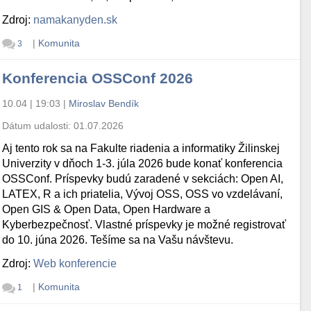
Zdroj:
namakanyden.sk
|
Komunita
3
Konferencia OSSConf 2026
10.04 | 19:03
|
Miroslav Bendík
Dátum udalosti:
01.07.2026
Aj tento rok sa na Fakulte riadenia a informatiky Žilinskej
Univerzity v dňoch 1-3. júla 2026 bude konať konferencia
OSSConf. Príspevky budú zaradené v sekciách: Open AI,
LATEX, R a ich priatelia, Vývoj OSS, OSS vo vzdelávaní,
Open GIS & Open Data, Open Hardware a
Kyberbezpečnosť. Vlastné príspevky je možné registrovať
do 10. júna 2026. Tešíme sa na Vašu návštevu.
Zdroj:
Web konferencie
|
Komunita
1