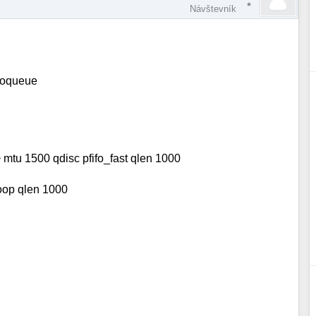
Návštevník
noqueue
 1500 qdisc pfifo_fast qlen 1000
op qlen 1000