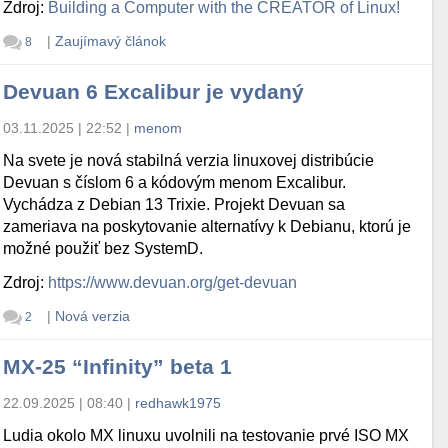
Zdroj:
Building a Computer with the CREATOR of Linux!
|
Zaujímavý článok
8
Devuan 6 Excalibur je vydaný
03.11.2025 | 22:52
|
menom
Na svete je nová stabilná verzia linuxovej distribúcie
Devuan s číslom 6 a kódovým menom Excalibur.
Vychádza z Debian 13 Trixie. Projekt Devuan sa
zameriava na poskytovanie alternatívy k Debianu, ktorú je
možné použiť bez SystemD.
Zdroj:
https://www.devuan.org/get-devuan
|
Nová verzia
2
MX-25 “Infinity” beta 1
22.09.2025 | 08:40
|
redhawk1975
Ludia okolo MX linuxu uvolnili na testovanie prvé ISO MX