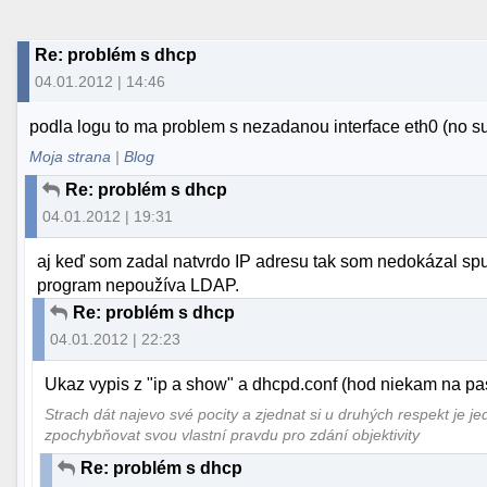
Re: problém s dhcp
04.01.2012 | 14:46
podla logu to ma problem s nezadanou interface eth0 (no 
Moja strana
|
Blog
Re: problém s dhcp
04.01.2012 | 19:31
aj keď som zadal natvrdo IP adresu tak som nedokázal 
program nepoužíva LDAP.
Re: problém s dhcp
04.01.2012 | 22:23
Ukaz vypis z "ip a show" a dhcpd.conf (hod niekam na pas
Strach dát najevo své pocity a zjednat si u druhých respekt je j
zpochybňovat svou vlastní pravdu pro zdání objektivity
Re: problém s dhcp