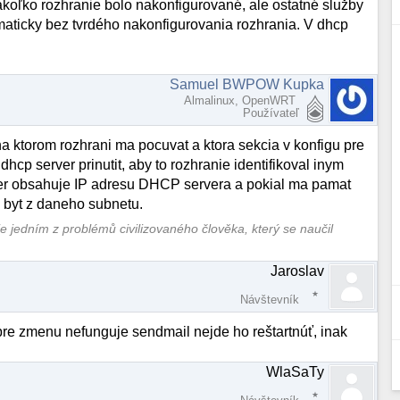
koľko rozhranie bolo nakonfigurované, ale ostatné služby
omaticky bez tvrdého nakonfigurovania rozhrania. V dhcp
Samuel BWPOW Kupka
Almalinux, OpenWRT
Používateľ
a ktorom rozhrani ma pocuvat a ktora sekcia v konfigu pre
dhcp server prinutit, aby to rozhranie identifikoval inym
r obsahuje IP adresu DHCP servera a pokial ma pamat
 byt z daneho subnetu.
je jedním z problémů civilizovaného člověka, který se naučil
Jaroslav
Návštevník
 pre zmenu nefunguje sendmail nejde ho reštartnúť, inak
WlaSaTy