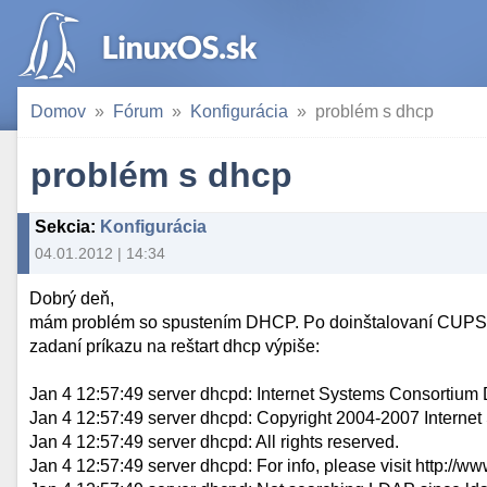
Domov
Fórum
Konfigurácia
problém s dhcp
problém s dhcp
Sekcia
:
Konfigurácia
04.01.2012 | 14:34
Dobrý deň,
mám problém so spustením DHCP. Po doinštalovaní CUPS m
zadaní príkazu na reštart dhcp výpiše:
Jan 4 12:57:49 server dhcpd: Internet Systems Consortiu
Jan 4 12:57:49 server dhcpd: Copyright 2004-2007 Interne
Jan 4 12:57:49 server dhcpd: All rights reserved.
Jan 4 12:57:49 server dhcpd: For info, please visit http://w