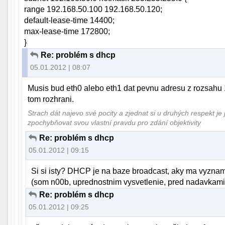
range 192.168.50.100 192.168.50.120;
default-lease-time 14400;
max-lease-time 172800;
}
Re: problém s dhcp
05.01.2012 | 08:07
Musis bud eth0 alebo eth1 dat pevnu adresu z rozsahu
tom rozhrani.
Strach dát najevo své pocity a zjednat si u druhých respekt je
zpochybňovat svou vlastní pravdu pro zdání objektivity
Re: problém s dhcp
05.01.2012 | 09:15
Si si isty? DHCP je na baze broadcast, aky ma vyzna
(som n00b, uprednostnim vysvetlenie, pred nadavkami
Re: problém s dhcp
05.01.2012 | 09:25