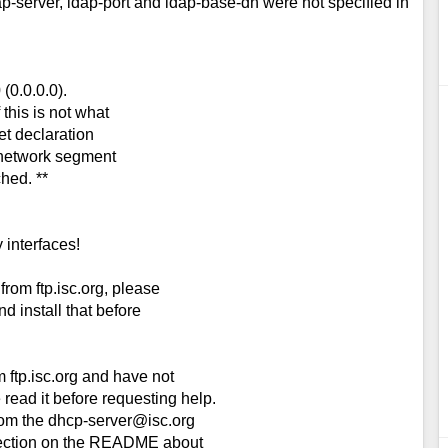
-server, ldap-port and ldap-base-dn were not specified in
(0.0.0.0).
 this is not what
et declaration
e network segment
hed. **
 interfaces!
from ftp.isc.org, please
nd install that before
m ftp.isc.org and have not
ead it before requesting help.
from the dhcp-server@isc.org
e section on the README about