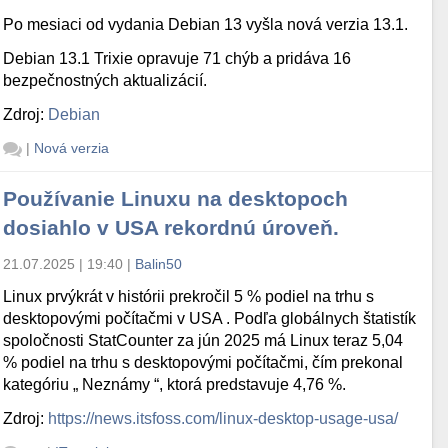
Po mesiaci od vydania Debian 13 vyšla nová verzia 13.1.
Debian 13.1 Trixie opravuje 71 chýb a pridáva 16
bezpečnostných aktualizácií.
Zdroj:
Debian
|
Nová verzia
Používanie Linuxu na desktopoch
dosiahlo v USA rekordnú úroveň.
21.07.2025 | 19:40
|
Balin50
Linux prvýkrát v histórii prekročil 5 % podiel na trhu s
desktopovými počítačmi v USA . Podľa globálnych štatistík
spoločnosti StatCounter za jún 2025 má Linux teraz 5,04
% podiel na trhu s desktopovými počítačmi, čím prekonal
kategóriu „ Neznámy “, ktorá predstavuje 4,76 %.
Zdroj:
https://news.itsfoss.com/linux-desktop-usage-usa/