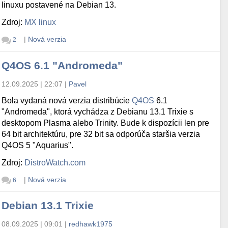
linuxu postavené na Debian 13.
Zdroj:
MX linux
|
Nová verzia
2
Q4OS 6.1 "Andromeda"
12.09.2025 | 22:07
|
Pavel
Bola vydaná nová verzia distribúcie
Q4OS
6.1
"Andromeda", ktorá vychádza z Debianu 13.1 Trixie s
desktopom Plasma alebo Trinity. Bude k dispozícii len pre
64 bit architektúru, pre 32 bit sa odporúča staršia verzia
Q4OS 5 "Aquarius".
Zdroj:
DistroWatch.com
|
Nová verzia
6
Debian 13.1 Trixie
08.09.2025 | 09:01
|
redhawk1975