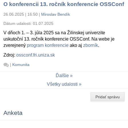
O konferencii 13. ročník konferencie OSSConf
26.06.2025 | 16:50
|
Miroslav Bendík
Dátum udalosti:
01.07.2025
V dňoch 1. – 3. júla 2025 sa na Žilinskej univerzite
uskutoční 13. ročník konferencie OSSConf. Na webe je
zverejnený
program konferencie
ako aj
zborník
.
Zdroj:
ossconf.fri.uniza.sk
|
Komunita
Ďalšie
Všetky udalosti
Pridať správu
Anketa