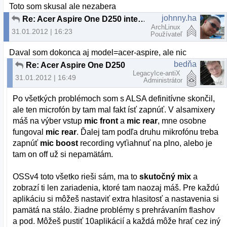
Toto som skusal ale nezabera
johnny.ha
Re: Acer Aspire One D250 internal microphone
ArchLinux
31.01.2012 | 16:23
Používateľ
Daval som dokonca aj model=acer-aspire, ale nic
bedňa
Re: Acer Aspire One D250 internal microphone
LegacyIce-antiX
31.01.2012 | 16:49
Administrátor
Po všetkých problémoch som s ALSA definitívne skončil,
ale ten microfón by tam mal fakt ísť zapnúť. V alsamixery
máš na výber vstup
mic front
a
mic rear
, mne osobne
fungoval
mic rear
. Ďalej tam podľa druhu mikrofónu treba
zapnúť
mic boost
recording vyťiahnuť na plno, alebo je
tam on off už si nepamätám.
OSSv4 toto všetko rieši sám, ma to
skutočný mix
a
zobrazí ti len zariadenia, ktoré tam naozaj máš. Pre každú
aplikáciu si môžeš nastaviť extra hlasitosť a nastavenia si
pamätá na stálo. žiadne problémy s prehrávaním flashov
a pod. Môžeš pustiť 10aplikácií a každá môže hrať cez iný