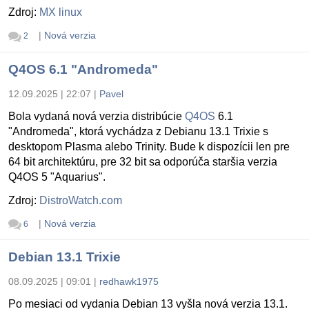
Zdroj:
MX linux
|
Nová verzia
2
Q4OS 6.1 "Andromeda"
12.09.2025 | 22:07
|
Pavel
Bola vydaná nová verzia distribúcie
Q4OS
6.1
"Andromeda", ktorá vychádza z Debianu 13.1 Trixie s
desktopom Plasma alebo Trinity. Bude k dispozícii len pre
64 bit architektúru, pre 32 bit sa odporúča staršia verzia
Q4OS 5 "Aquarius".
Zdroj:
DistroWatch.com
|
Nová verzia
6
Debian 13.1 Trixie
08.09.2025 | 09:01
|
redhawk1975
Po mesiaci od vydania Debian 13 vyšla nová verzia 13.1.