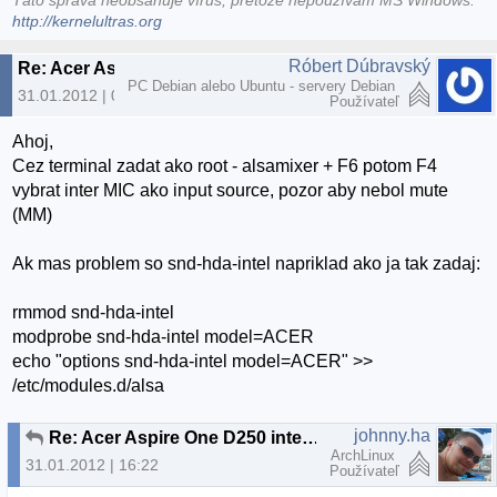
Táto správa neobsahuje vírus, pretože nepoužívam MS Windows.
http://kernelultras.org
Róbert Dúbravský
Re: Acer Aspire One D250 internal microphone
PC Debian alebo Ubuntu - servery Debian
31.01.2012 | 09:06
Používateľ
Ahoj,
Cez terminal zadat ako root - alsamixer + F6 potom F4
vybrat inter MIC ako input source, pozor aby nebol mute
(MM)
Ak mas problem so snd-hda-intel napriklad ako ja tak zadaj:
rmmod snd-hda-intel
modprobe snd-hda-intel model=ACER
echo "options snd-hda-intel model=ACER" >>
/etc/modules.d/alsa
johnny.ha
Re: Acer Aspire One D250 internal microphone
ArchLinux
31.01.2012 | 16:22
Používateľ