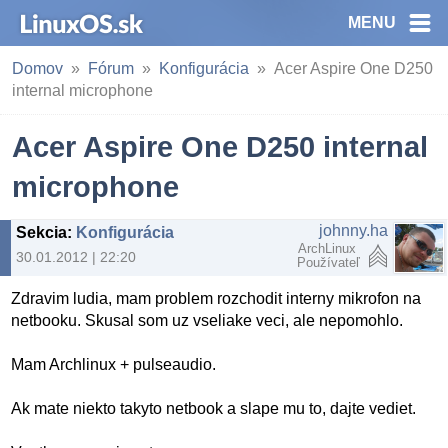
MENU
Domov
Fórum
Konfigurácia
Acer Aspire One D250
internal microphone
Acer Aspire One D250 internal
microphone
johnny.ha
Sekcia
:
Konfigurácia
ArchLinux
30.01.2012 | 22:20
Používateľ
Zdravim ludia, mam problem rozchodit interny mikrofon na
netbooku. Skusal som uz vseliake veci, ale nepomohlo.
Mam Archlinux + pulseaudio.
Ak mate niekto takyto netbook a slape mu to, dajte vediet.