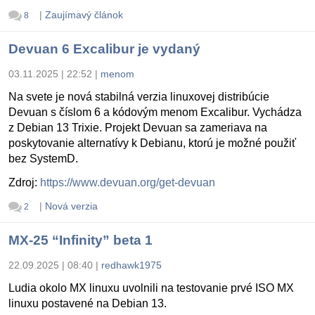
|
Zaujímavý článok
8
Devuan 6 Excalibur je vydaný
03.11.2025 | 22:52
|
menom
Na svete je nová stabilná verzia linuxovej distribúcie
Devuan s číslom 6 a kódovým menom Excalibur. Vychádza
z Debian 13 Trixie. Projekt Devuan sa zameriava na
poskytovanie alternatívy k Debianu, ktorú je možné použiť
bez SystemD.
Zdroj:
https://www.devuan.org/get-devuan
|
Nová verzia
2
MX-25 “Infinity” beta 1
22.09.2025 | 08:40
|
redhawk1975
Ludia okolo MX linuxu uvolnili na testovanie prvé ISO MX
linuxu postavené na Debian 13.