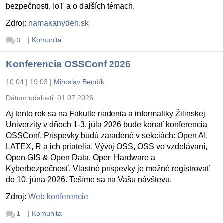
bezpečnosti, IoT a o ďalších témach.
Zdroj:
namakanyden.sk
|
Komunita
3
Konferencia OSSConf 2026
10.04 | 19:03
|
Miroslav Bendík
Dátum udalosti:
01.07.2026
Aj tento rok sa na Fakulte riadenia a informatiky Žilinskej
Univerzity v dňoch 1-3. júla 2026 bude konať konferencia
OSSConf. Príspevky budú zaradené v sekciách: Open AI,
LATEX, R a ich priatelia, Vývoj OSS, OSS vo vzdelávaní,
Open GIS & Open Data, Open Hardware a
Kyberbezpečnosť. Vlastné príspevky je možné registrovať
do 10. júna 2026. Tešíme sa na Vašu návštevu.
Zdroj:
Web konferencie
|
Komunita
1