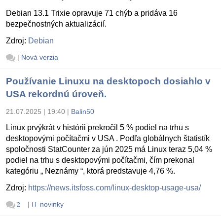
Debian 13.1 Trixie opravuje 71 chýb a pridáva 16
bezpečnostných aktualizácií.
Zdroj:
Debian
|
Nová verzia
Používanie Linuxu na desktopoch dosiahlo v
USA rekordnú úroveň.
21.07.2025 | 19:40
|
Balin50
Linux prvýkrát v histórii prekročil 5 % podiel na trhu s
desktopovými počítačmi v USA . Podľa globálnych štatistík
spoločnosti StatCounter za jún 2025 má Linux teraz 5,04 %
podiel na trhu s desktopovými počítačmi, čím prekonal
kategóriu „ Neznámy “, ktorá predstavuje 4,76 %.
Zdroj:
https://news.itsfoss.com/linux-desktop-usage-usa/
|
IT novinky
2