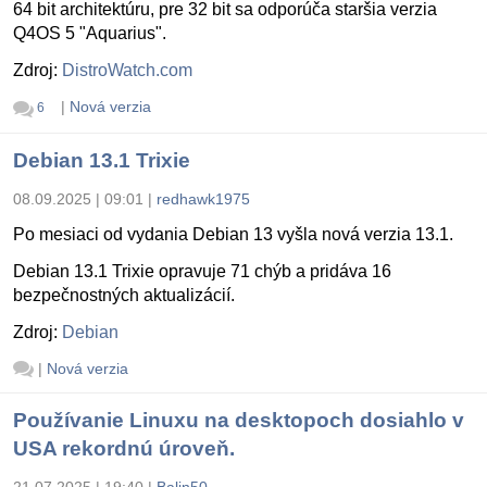
64 bit architektúru, pre 32 bit sa odporúča staršia verzia
Q4OS 5 "Aquarius".
Zdroj:
DistroWatch.com
|
Nová verzia
6
Debian 13.1 Trixie
08.09.2025 | 09:01
|
redhawk1975
Po mesiaci od vydania Debian 13 vyšla nová verzia 13.1.
Debian 13.1 Trixie opravuje 71 chýb a pridáva 16
bezpečnostných aktualizácií.
Zdroj:
Debian
|
Nová verzia
Používanie Linuxu na desktopoch dosiahlo v
USA rekordnú úroveň.