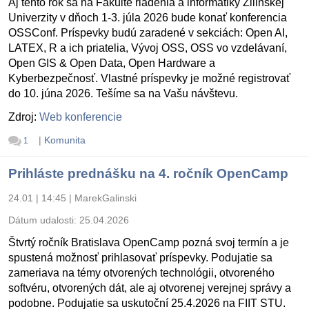
Aj tento rok sa na Fakulte riadenia a informatiky Žilinskej
Univerzity v dňoch 1-3. júla 2026 bude konať konferencia
OSSConf. Príspevky budú zaradené v sekciách: Open AI,
LATEX, R a ich priatelia, Vývoj OSS, OSS vo vzdelávaní,
Open GIS & Open Data, Open Hardware a
Kyberbezpečnosť. Vlastné príspevky je možné registrovať
do 10. júna 2026. Tešíme sa na Vašu návštevu.
Zdroj:
Web konferencie
|
Komunita
1
Prihláste prednášku na 4. ročník OpenCamp
24.01 | 14:45
|
MarekGalinski
Dátum udalosti:
25.04.2026
Štvrtý ročník Bratislava OpenCamp pozná svoj termín a je
spustená možnosť prihlasovať príspevky. Podujatie sa
zameriava na témy otvorených technológii, otvoreného
softvéru, otvorených dát, ale aj otvorenej verejnej správy a
podobne. Podujatie sa uskutoční 25.4.2026 na FIIT STU.