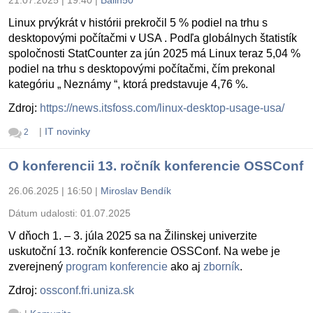
21.07.2025 | 19:40
|
Balin50
Linux prvýkrát v histórii prekročil 5 % podiel na trhu s
desktopovými počítačmi v USA . Podľa globálnych štatistík
spoločnosti StatCounter za jún 2025 má Linux teraz 5,04 %
podiel na trhu s desktopovými počítačmi, čím prekonal
kategóriu „ Neznámy “, ktorá predstavuje 4,76 %.
Zdroj:
https://news.itsfoss.com/linux-desktop-usage-usa/
|
IT novinky
2
O konferencii 13. ročník konferencie OSSConf
26.06.2025 | 16:50
|
Miroslav Bendík
Dátum udalosti:
01.07.2025
V dňoch 1. – 3. júla 2025 sa na Žilinskej univerzite
uskutoční 13. ročník konferencie OSSConf. Na webe je
zverejnený
program konferencie
ako aj
zborník
.
Zdroj:
ossconf.fri.uniza.sk