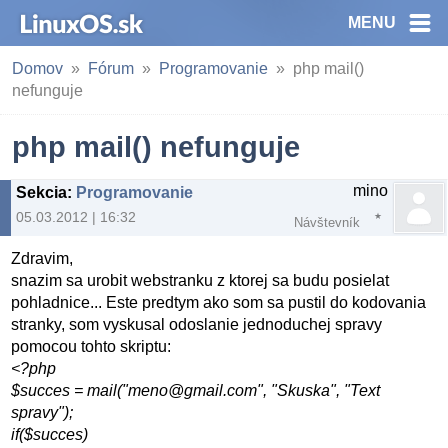
MENU
Domov
Fórum
Programovanie
php mail()
nefunguje
php mail() nefunguje
mino
Sekcia
:
Programovanie
05.03.2012 | 16:32
Návštevník
Zdravim,
snazim sa urobit webstranku z ktorej sa budu posielat
pohladnice... Este predtym ako som sa pustil do kodovania
stranky, som vyskusal odoslanie jednoduchej spravy
pomocou tohto skriptu:
<?php
$succes = mail("meno@gmail.com", "Skuska", "Text
spravy");
if($succes)