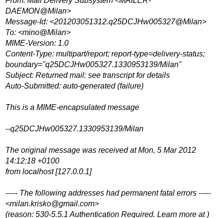
From: Mail Delivery Subsystem <MAILER-
DAEMON@Milan>
Message-Id: <201203051312.q25DCJHw005327@Milan>
To: <mino@Milan>
MIME-Version: 1.0
Content-Type: multipart/report; report-type=delivery-status;
boundary="q25DCJHw005327.1330953139/Milan"
Subject: Returned mail: see transcript for details
Auto-Submitted: auto-generated (failure)
This is a MIME-encapsulated message
--q25DCJHw005327.1330953139/Milan
The original message was received at Mon, 5 Mar 2012
14:12:18 +0100
from localhost [127.0.0.1]
----- The following addresses had permanent fatal errors -----
<milan.krisko@gmail.com>
(reason: 530-5.5.1 Authentication Required. Learn more at )