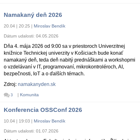
Namakaný deň 2026
20.04 | 20:25
|
Miroslav Bendík
Dátum udalosti:
04.05.2026
Dňa 4. mája 2026 od 9:00 sa v priestoroch Univerzitnej
knižnice Technickej univerzity v Košiciach bude konať
namakaný deň, teda deň nabitý prednáškami a workshopmi
o vzdelávaní v IT, programovaní, mikrokontroléroch, AI,
bezpečnosti, IoT a o ďalších témach.
Zdroj:
namakanyden.sk
|
Komunita
3
Konferencia OSSConf 2026
10.04 | 19:03
|
Miroslav Bendík
Dátum udalosti:
01.07.2026