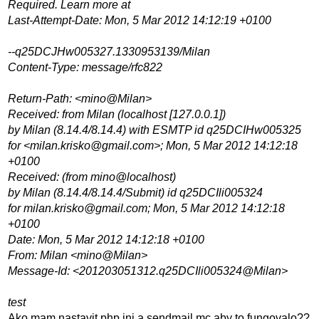
Required. Learn more at
Last-Attempt-Date: Mon, 5 Mar 2012 14:12:19 +0100
--q25DCJHw005327.1330953139/Milan
Content-Type: message/rfc822
Return-Path: <mino@Milan>
Received: from Milan (localhost [127.0.0.1])
by Milan (8.14.4/8.14.4) with ESMTP id q25DCIHw005325
for <milan.krisko@gmail.com>; Mon, 5 Mar 2012 14:12:18
+0100
Received: (from mino@localhost)
by Milan (8.14.4/8.14.4/Submit) id q25DCIli005324
for milan.krisko@gmail.com; Mon, 5 Mar 2012 14:12:18
+0100
Date: Mon, 5 Mar 2012 14:12:18 +0100
From: Milan <mino@Milan>
Message-Id: <201203051312.q25DCIli005324@Milan>
test
Ako mam nastavit php.ini a sendmail.mc aby to fungovalo??