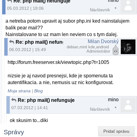
mino
Re: php mail() nefunguje
05.03.2012 | 18:06
Návštevník
a netreba potom upravit aj subor php.ini ked nainstalujem
balik pear mail??
Nainstalovane to uz mam len neviem co s tym dalej.
Milan Dvorský
Re: php mail() nefunguje
debian,mint kde,android
06.03.2012 | 15:49
Administrátor
http://forum.freeserver.sk/viewtopic.php?t=1005
nizsie je aj navod presnejsi, kde je spomenuta ta
autentifikacia. a nie, nemusis uz nic konfigurovat.
Moja strana
|
Blog
mino
Re: php mail() nefunguje
07.03.2012 | 14:41
Návštevník
ok skusim to...diki
Správy
Pridať správu