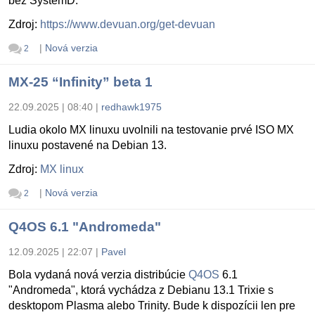
bez SystemD.
Zdroj:
https://www.devuan.org/get-devuan
|
Nová verzia
2
MX-25 “Infinity” beta 1
22.09.2025 | 08:40
|
redhawk1975
Ludia okolo MX linuxu uvolnili na testovanie prvé ISO MX
linuxu postavené na Debian 13.
Zdroj:
MX linux
|
Nová verzia
2
Q4OS 6.1 "Andromeda"
12.09.2025 | 22:07
|
Pavel
Bola vydaná nová verzia distribúcie
Q4OS
6.1
"Andromeda", ktorá vychádza z Debianu 13.1 Trixie s
desktopom Plasma alebo Trinity. Bude k dispozícii len pre