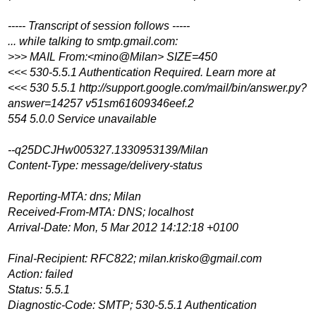
----- Transcript of session follows -----
... while talking to smtp.gmail.com:
>>> MAIL From:<mino@Milan> SIZE=450
<<< 530-5.5.1 Authentication Required. Learn more at
<<< 530 5.5.1 http://support.google.com/mail/bin/answer.py?
answer=14257 v51sm61609346eef.2
554 5.0.0 Service unavailable
--q25DCJHw005327.1330953139/Milan
Content-Type: message/delivery-status
Reporting-MTA: dns; Milan
Received-From-MTA: DNS; localhost
Arrival-Date: Mon, 5 Mar 2012 14:12:18 +0100
Final-Recipient: RFC822; milan.krisko@gmail.com
Action: failed
Status: 5.5.1
Diagnostic-Code: SMTP; 530-5.5.1 Authentication