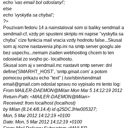
echo 'vas email bol odoslany!';
else
echo 'vyskytla sa chyba!';
?>
Pouzivam fedoru 14 a nainstaloval som si baliky sendmail a
sendmail-cf, vzdy pri spusteni skriptu mi napise "vyskytla sa
chyba" cize funkcia mail vracia vzdy hodnotu false...Skusal
som aj rozne nastavenia php.ini na smtp server googlu ale
bez uspechu...nemam ziaden webhosting chcem to len
odosielat zo svojho pc- localhostu.
Skusal som aj v sendmail.mc nastavit smtp server: dnl
define('SMARHT_HOST', 'smtp.gmail.com' a potom
pomocou prikazu echo "text" | /usr/sbin/sendmail
email@gmail.com odoslat spravu no vypisalo mi tento log:
From MAILER-DAEMON@Milan Mon Mar 5 14:12:19 2012
Return-Path: <MAILER-DAEMON@Milan>
Received: from localhost (localhost)
by Milan (8.14.4/8.14.4) id q25DCJHw005327;
Mon, 5 Mar 2012 14:12:19 +0100
Date: Mon, 5 Mar 2012 14:12:19 +0100