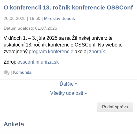
O konferencii 13. ročník konferencie OSSConf
26.06.2025 | 16:50
|
Miroslav Bendík
Dátum udalosti:
01.07.2025
V dňoch 1. – 3. júla 2025 sa na Žilinskej univerzite
uskutoční 13. ročník konferencie OSSConf. Na webe je
zverejnený
program konferencie
ako aj
zborník
.
Zdroj:
ossconf.fri.uniza.sk
|
Komunita
Ďalšie
Všetky udalosti
Pridať správu
Anketa