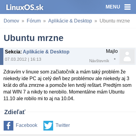
MENU
Domov
Fórum
Aplikácie & Desktop
Ubuntu mrzne
Ubuntu mrzne
Majlo
Sekcia
:
Aplikácie & Desktop
07.03.2012 | 16:13
Návštevník
Zdravím v linuxe som začiatočník a mám taký problém že
niekedy ide PC aj celý deň bez problémov ale niekedy aj 3
krát do dňa zmrzne a pomože len tvrdý reštart. Predtým som
mal WIN 7 a nikdy to nerobilo. Momentálne mám Ubuntu
11.10 ale robilo mi to aj na 10.04.
Zdieľať
Facebook
Twitter