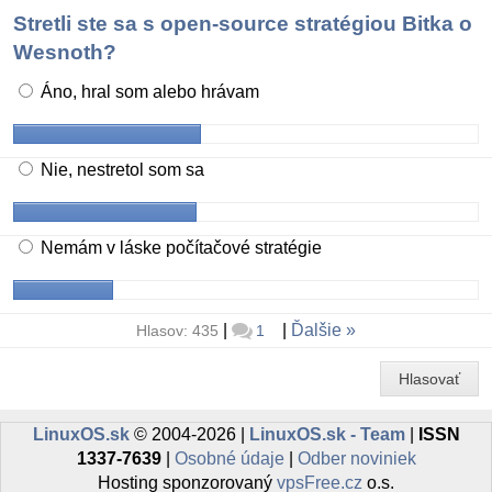
Stretli ste sa s open-source stratégiou Bitka o
Wesnoth?
Áno, hral som alebo hrávam
Nie, nestretol som sa
Nemám v láske počítačové stratégie
|
|
Ďalšie
Hlasov: 435
1
Hlasovať
LinuxOS.sk
© 2004-2026 |
LinuxOS.sk - Team
|
ISSN
1337-7639
|
Osobné údaje
|
Odber noviniek
Hosting sponzorovaný
vpsFree.cz
o.s.