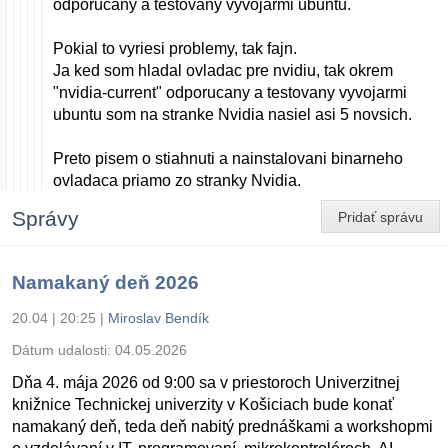
odporucany a testovany vyvojarmi ubuntu.
Pokial to vyriesi problemy, tak fajn.
Ja ked som hladal ovladac pre nvidiu, tak okrem
"nvidia-current" odporucany a testovany vyvojarmi
ubuntu som na stranke Nvidia nasiel asi 5 novsich.
Preto pisem o stiahnuti a nainstalovani binarneho
ovladaca priamo zo stranky Nvidia.
Správy
Pridať správu
Namakaný deň 2026
20.04 | 20:25
|
Miroslav Bendík
Dátum udalosti:
04.05.2026
Dňa 4. mája 2026 od 9:00 sa v priestoroch Univerzitnej
knižnice Technickej univerzity v Košiciach bude konať
namakaný deň, teda deň nabitý prednáškami a workshopmi