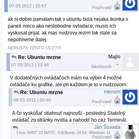
07.03.2012 | 20:57
Používateľ
ak si dobre pamatam tak v ubuntu bola nejaka ikonka v
paneli nieco ako neslobodne ovladace, musis ich
vyskusat prijat. ak mas nudzovy rezim tak stale sa
nepohneme dalej.
NERUSTE TENTO UCET!!!
Majlo
Re: Ubuntu mrzne
07.03.2012 | 23:48
Návštevník
V dodatočných ovládačoch mám na výber 4 možné
ovládače ku grafike, ale pri každom je to v nudzovom.
menom
Re: Ubuntu mrzne
08.03.2012 | 00:40
Používateľ
A čo vyskúšať stiahnuť najnovší - posledný Stabilný
ovládač zo stránky nvidia a nahodiť ho cez Terminál.
Ján Šuvada
Re: Ubuntu mrzne
Linux MINT 22 MATE, EdUbuntu 24.04, Windows 11
08.03.2012 | 17:30
Používateľ