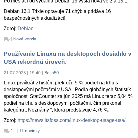
Po mesiaci od vydania Debian 13 vyšla nová verzia 13.1.
Debian 13.1 Trixie opravuje 71 chýb a pridáva 16
bezpečnostných aktualizácií.
Zdroj:
Debian
|
Nová verzia
Používanie Linuxu na desktopoch dosiahlo v
USA rekordnú úroveň.
21.07.2025 | 19:40
|
Balin50
Linux prvýkrát v histórii prekročil 5 % podiel na trhu s
desktopovými počítačmi v USA . Podľa globálnych štatistík
spoločnosti StatCounter za jún 2025 má Linux teraz 5,04 %
podiel na trhu s desktopovými počítačmi, čím prekonal
kategóriu „ Neznámy “, ktorá predstavuje 4,76 %.
Zdroj:
https://news.itsfoss.com/linux-desktop-usage-usa/
|
IT novinky
2