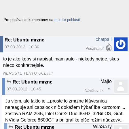
Pre pridávanie komentárov sa
musíte prihlásiť
.
chatpall
Re: Ubuntu mrzne
07.03.2012 | 16:36
Používateľ
to je ako keby si napisal, mam auto - niekedy nejde. skus
nieco konkretnejsie.
NERUSTE TENTO UCET!!!
Majlo
Re: Ubuntu mrzne
07.03.2012 | 16:45
Návštevník
Ja viem, ale takto je ...proste to zmrzne klávesnica
nereaguje ani capslock nič dokážem hýbať iba kurzorom ...
zostava RAM 2GB, Intel Core2 Duo 3GHz, 32Bit OS, Graf:
NVidia Geforce 8600GT a pri grafike píše režim núdzový...
WlaSaTy
Re: Ubuntu mrzne