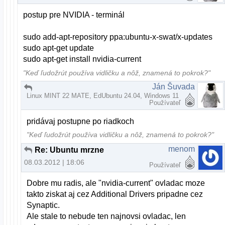
postup pre NVIDIA - terminál
sudo add-apt-repository ppa:ubuntu-x-swat/x-updates
sudo apt-get update
sudo apt-get install nvidia-current
"Keď ľudožrút používa vidličku a nôž, znamená to pokrok?"
Ján Šuvada
Re: Ubuntu mrzne
Linux MINT 22 MATE, EdUbuntu 24.04, Windows 11
08.03.2012 | 17:31
Používateľ
pridávaj postupne po riadkoch
"Keď ľudožrút používa vidličku a nôž, znamená to pokrok?"
menom
Re: Ubuntu mrzne
08.03.2012 | 18:06
Používateľ
Dobre mu radis, ale "nvidia-current" ovladac moze
takto ziskat aj cez Additional Drivers pripadne cez
Synaptic.
Ale stale to nebude ten najnovsi ovladac, len