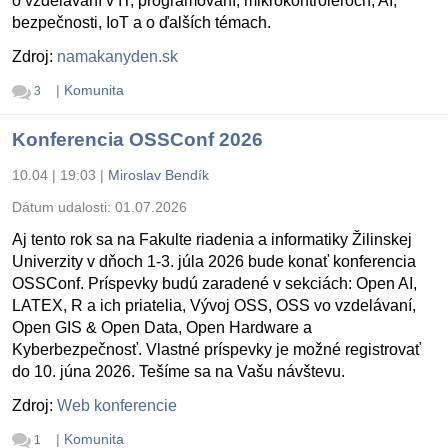
o vzdelávaní v IT, programovaní, mikrokontroléroch, AI,
bezpečnosti, IoT a o ďalších témach.
Zdroj:
namakanyden.sk
|
Komunita
3
Konferencia OSSConf 2026
10.04 | 19:03
|
Miroslav Bendík
Dátum udalosti:
01.07.2026
Aj tento rok sa na Fakulte riadenia a informatiky Žilinskej
Univerzity v dňoch 1-3. júla 2026 bude konať konferencia
OSSConf. Príspevky budú zaradené v sekciách: Open AI,
LATEX, R a ich priatelia, Vývoj OSS, OSS vo vzdelávaní,
Open GIS & Open Data, Open Hardware a
Kyberbezpečnosť. Vlastné príspevky je možné registrovať
do 10. júna 2026. Tešíme sa na Vašu návštevu.
Zdroj:
Web konferencie
|
Komunita
1