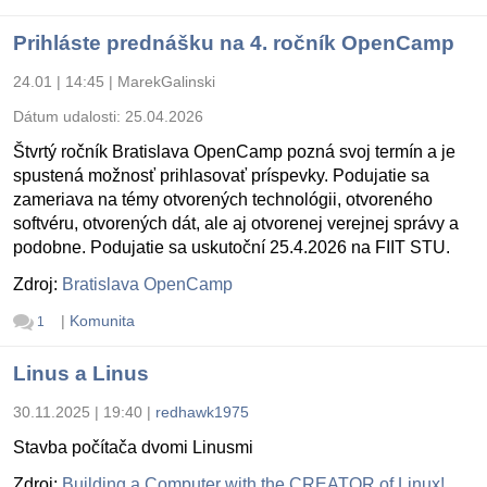
Prihláste prednášku na 4. ročník OpenCamp
24.01 | 14:45
|
MarekGalinski
Dátum udalosti:
25.04.2026
Štvrtý ročník Bratislava OpenCamp pozná svoj termín a je
spustená možnosť prihlasovať príspevky. Podujatie sa
zameriava na témy otvorených technológii, otvoreného
softvéru, otvorených dát, ale aj otvorenej verejnej správy a
podobne. Podujatie sa uskutoční 25.4.2026 na FIIT STU.
Zdroj:
Bratislava OpenCamp
|
Komunita
1
Linus a Linus
30.11.2025 | 19:40
|
redhawk1975
Stavba počítača dvomi Linusmi
Zdroj:
Building a Computer with the CREATOR of Linux!