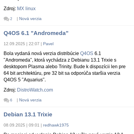
Zdroj:
MX linux
|
Nová verzia
2
Q4OS 6.1 "Andromeda"
12.09.2025 | 22:07
|
Pavel
Bola vydaná nová verzia distribúcie
Q4OS
6.1
"Andromeda", ktorá vychádza z Debianu 13.1 Trixie s
desktopom Plasma alebo Trinity. Bude k dispozícii len pre
64 bit architektúru, pre 32 bit sa odporúča staršia verzia
Q4OS 5 "Aquarius".
Zdroj:
DistroWatch.com
|
Nová verzia
6
Debian 13.1 Trixie
08.09.2025 | 09:01
|
redhawk1975