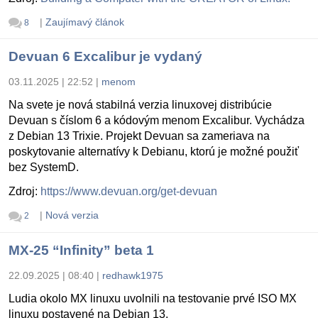
|
Zaujímavý článok
8
Devuan 6 Excalibur je vydaný
03.11.2025 | 22:52
|
menom
Na svete je nová stabilná verzia linuxovej distribúcie
Devuan s číslom 6 a kódovým menom Excalibur. Vychádza
z Debian 13 Trixie. Projekt Devuan sa zameriava na
poskytovanie alternatívy k Debianu, ktorú je možné použiť
bez SystemD.
Zdroj:
https://www.devuan.org/get-devuan
|
Nová verzia
2
MX-25 “Infinity” beta 1
22.09.2025 | 08:40
|
redhawk1975
Ludia okolo MX linuxu uvolnili na testovanie prvé ISO MX
linuxu postavené na Debian 13.