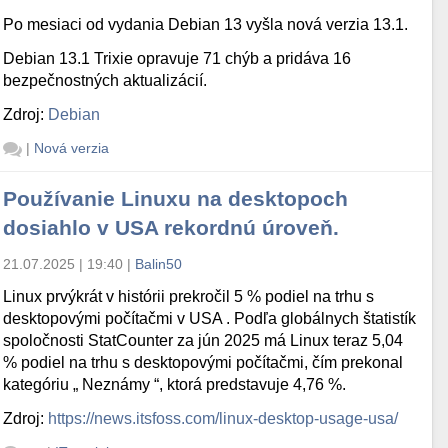
Po mesiaci od vydania Debian 13 vyšla nová verzia 13.1.
Debian 13.1 Trixie opravuje 71 chýb a pridáva 16
bezpečnostných aktualizácií.
Zdroj:
Debian
|
Nová verzia
Používanie Linuxu na desktopoch
dosiahlo v USA rekordnú úroveň.
21.07.2025 | 19:40
|
Balin50
Linux prvýkrát v histórii prekročil 5 % podiel na trhu s
desktopovými počítačmi v USA . Podľa globálnych štatistík
spoločnosti StatCounter za jún 2025 má Linux teraz 5,04
% podiel na trhu s desktopovými počítačmi, čím prekonal
kategóriu „ Neznámy “, ktorá predstavuje 4,76 %.
Zdroj:
https://news.itsfoss.com/linux-desktop-usage-usa/