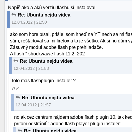
Napíš ako a akú verziu flashu si instaloval.
Re: Ubuntu nejdu videa
12.04.2012 | 21:50
ako som hore písal, prišiel som hneď na YT nech sa mi flash
sám, reštartoval sa mi firefox a to je všetko. Ak si ho dám
Zásuvný modul adobe flash pre prehliadače.
A flash " shockwawe flash 11.2 r202
Re: Ubuntu nejdu videa
12.04.2012 | 21:53
toto mas flashplugin-installer ?
R.K
Re: Ubuntu nejdu videa
12.04.2012 | 21:57
no ak cez centrum nájdem adobe flash plugin 10, tak keď
pritom odstrániť : adobe flash player plugin instaler"
Re: Ubuntu nejdu videa