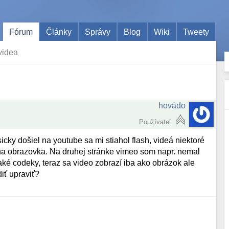
Fórum
Články
Správy
Blog
Wiki
Tweety
videa
hovädo
Používateľ
cky došiel na youtube sa mi stiahol flash, videá niektoré
rna obrazovka. Na druhej stránke vimeo som napr. nemal
ké codeky, teraz sa video zobrazí iba ako obrázok ale
iť upraviť?