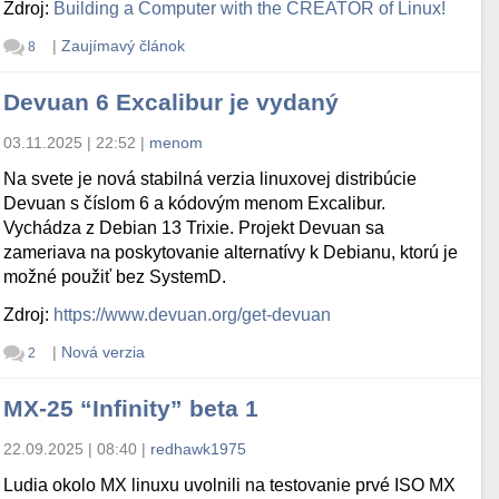
Zdroj:
Building a Computer with the CREATOR of Linux!
|
Zaujímavý článok
8
Devuan 6 Excalibur je vydaný
03.11.2025 | 22:52
|
menom
Na svete je nová stabilná verzia linuxovej distribúcie
Devuan s číslom 6 a kódovým menom Excalibur.
Vychádza z Debian 13 Trixie. Projekt Devuan sa
zameriava na poskytovanie alternatívy k Debianu, ktorú je
možné použiť bez SystemD.
Zdroj:
https://www.devuan.org/get-devuan
|
Nová verzia
2
MX-25 “Infinity” beta 1
22.09.2025 | 08:40
|
redhawk1975
Ludia okolo MX linuxu uvolnili na testovanie prvé ISO MX