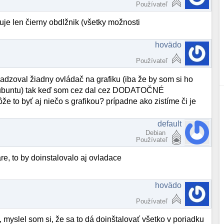
Používateľ
uje len čierny obdlžnik (všetky možnosti
hovädo
Používateľ
dzoval žiadny ovládač na grafiku (iba že by som si ho
í ubuntu) tak keď som cez dal cez DODATOČNÉ
to byť aj niečo s grafikou? prípadne ako zistíme či je
default
Debian
Používateľ
e, to by doinstalovalo aj ovladace
hovädo
Používateľ
 myslel som si, že sa to dá doinštalovať všetko v poriadku