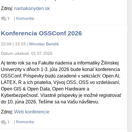
Zdroj:
namakanyden.sk
|
Komunita
3
Konferencia OSSConf 2026
10.04 | 19:03
|
Miroslav Bendík
Dátum udalosti:
01.07.2026
Aj tento rok sa na Fakulte riadenia a informatiky Žilinskej
Univerzity v dňoch 1-3. júla 2026 bude konať konferencia
OSSConf. Príspevky budú zaradené v sekciách: Open AI,
LATEX, R a ich priatelia, Vývoj OSS, OSS vo vzdelávaní,
Open GIS & Open Data, Open Hardware a
Kyberbezpečnosť. Vlastné príspevky je možné registrovať
do 10. júna 2026. Tešíme sa na Vašu návštevu.
Zdroj:
Web konferencie
|
Komunita
1