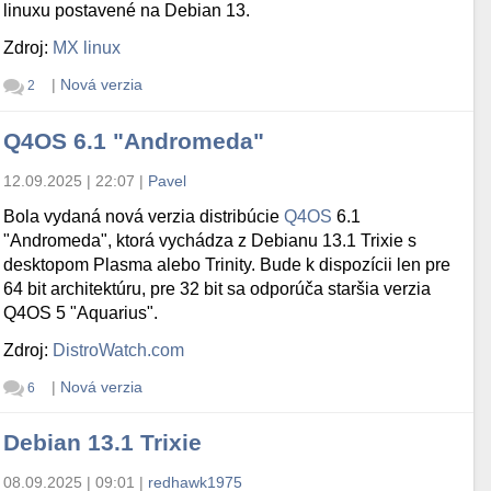
linuxu postavené na Debian 13.
Zdroj:
MX linux
|
Nová verzia
2
Q4OS 6.1 "Andromeda"
12.09.2025 | 22:07
|
Pavel
Bola vydaná nová verzia distribúcie
Q4OS
6.1
"Andromeda", ktorá vychádza z Debianu 13.1 Trixie s
desktopom Plasma alebo Trinity. Bude k dispozícii len pre
64 bit architektúru, pre 32 bit sa odporúča staršia verzia
Q4OS 5 "Aquarius".
Zdroj:
DistroWatch.com
|
Nová verzia
6
Debian 13.1 Trixie
08.09.2025 | 09:01
|
redhawk1975