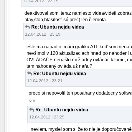
12.04.2012 | 23:15
deaktivoval som, teraz namiesto videa/videii zobraz
play,stop,hlasitosť sú preč) len čiernota.
Re: Ubuntu nejdu videa
12.04.2012 | 23:19
ešte ma napadlo, mám grafiku ATI, keď som nenaha
nevšimol v 120 aktualizaciach hneď po nahoden
OVLÁDAČE nenašlo mi žiadny ovládač k tomu, môže 
tam nahodený ovláda už naňu?
Re: Ubuntu nejdu videa
12.04.2012 | 23:21
preco si nepovolil ten posahany dodatocny softwar
R.K
Re: Ubuntu nejdu videa
12.04.2012 | 23:29
neviem, myslel som si že to nie je doporučované,