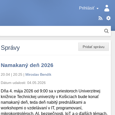
Prihlásiť
Správy
Pridať správu
Namakaný deň 2026
20.04 | 20:25
|
Miroslav Bendík
Dátum udalosti:
04.05.2026
Dňa 4. mája 2026 od 9:00 sa v priestoroch Univerzitnej
knižnice Technickej univerzity v Košiciach bude konať
namakaný deň, teda deň nabitý prednáškami a
workshopmi o vzdelávaní v IT, programovaní,
mikrokontroléroch, AI, bezpečnosti, IoT a o ďalších témach.