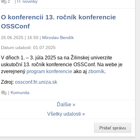
|
IT novinky
2
O konferencii 13. ročník konferencie
OSSConf
26.06.2025 | 16:50
|
Miroslav Bendík
Dátum udalosti:
01.07.2025
V dňoch 1. – 3. júla 2025 sa na Žilinskej univerzite
uskutoční 13. ročník konferencie OSSConf. Na webe je
zverejnený
program konferencie
ako aj
zborník
.
Zdroj:
ossconf.fri.uniza.sk
|
Komunita
Ďalšie
Všetky udalosti
Pridať správu