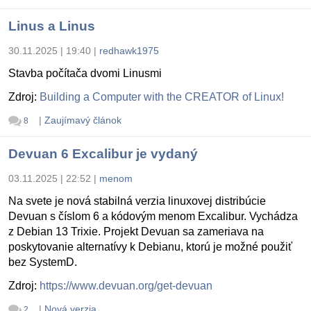
Linus a Linus
30.11.2025 | 19:40
|
redhawk1975
Stavba počítača dvomi Linusmi
Zdroj:
Building a Computer with the CREATOR of Linux!
|
Zaujímavý článok
8
Devuan 6 Excalibur je vydaný
03.11.2025 | 22:52
|
menom
Na svete je nová stabilná verzia linuxovej distribúcie
Devuan s číslom 6 a kódovým menom Excalibur. Vychádza
z Debian 13 Trixie. Projekt Devuan sa zameriava na
poskytovanie alternatívy k Debianu, ktorú je možné použiť
bez SystemD.
Zdroj:
https://www.devuan.org/get-devuan
|
Nová verzia
2