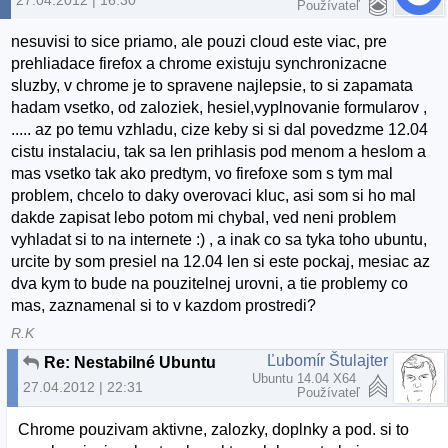
Používateľ
nesuvisi to sice priamo, ale pouzi cloud este viac, pre
prehliadace firefox a chrome existuju synchronizacne
sluzby, v chrome je to spravene najlepsie, to si zapamata
hadam vsetko, od zaloziek, hesiel,vyplnovanie formularov ,
..... az po temu vzhladu, cize keby si si dal povedzme 12.04
cistu instalaciu, tak sa len prihlasis pod menom a heslom a
mas vsetko tak ako predtym, vo firefoxe som s tym mal
problem, chcelo to daky overovaci kluc, asi som si ho mal
dakde zapisat lebo potom mi chybal, ved neni problem
vyhladat si to na internete :) , a inak co sa tyka toho ubuntu,
urcite by som presiel na 12.04 len si este pockaj, mesiac az
dva kym to bude na pouzitelnej urovni, a tie problemy co
mas, zaznamenal si to v kazdom prostredi?
R.K
Ľubomír Štulajter
Re: Nestabilné Ubuntu
Ubuntu 14.04 X64
27.04.2012 | 22:31
Používateľ
Chrome pouzivam aktivne, zalozky, doplnky a pod. si to