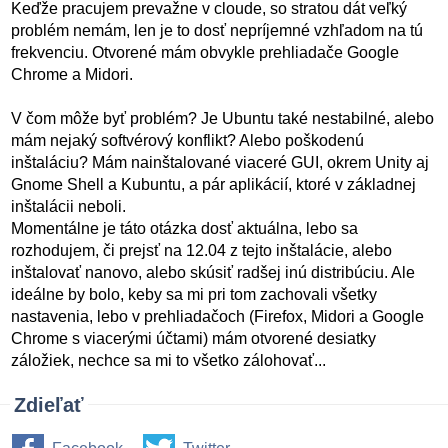
Keďže pracujem prevažne v cloude, so stratou dát veľký
problém nemám, len je to dosť nepríjemné vzhľadom na tú
frekvenciu. Otvorené mám obvykle prehliadače Google
Chrome a Midori.
V čom môže byť problém? Je Ubuntu také nestabilné, alebo
mám nejaký softvérový konflikt? Alebo poškodenú
inštaláciu? Mám nainštalované viaceré GUI, okrem Unity aj
Gnome Shell a Kubuntu, a pár aplikácií, ktoré v základnej
inštalácii neboli.
Momentálne je táto otázka dosť aktuálna, lebo sa
rozhodujem, či prejsť na 12.04 z tejto inštalácie, alebo
inštalovať nanovo, alebo skúsiť radšej inú distribúciu. Ale
ideálne by bolo, keby sa mi pri tom zachovali všetky
nastavenia, lebo v prehliadačoch (Firefox, Midori a Google
Chrome s viacerými účtami) mám otvorené desiatky
záložiek, nechce sa mi to všetko zálohovať...
Zdieľať