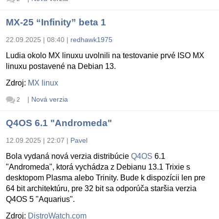
MX-25 “Infinity” beta 1
22.09.2025 | 08:40
|
redhawk1975
Ludia okolo MX linuxu uvolnili na testovanie prvé ISO MX
linuxu postavené na Debian 13.
Zdroj:
MX linux
|
Nová verzia
2
Q4OS 6.1 "Andromeda"
12.09.2025 | 22:07
|
Pavel
Bola vydaná nová verzia distribúcie
Q4OS
6.1
"Andromeda", ktorá vychádza z Debianu 13.1 Trixie s
desktopom Plasma alebo Trinity. Bude k dispozícii len pre
64 bit architektúru, pre 32 bit sa odporúča staršia verzia
Q4OS 5 "Aquarius".
Zdroj:
DistroWatch.com