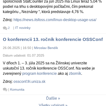
spoločnosti StatCounter za jún 2025 má Linux teraz 5,04 %
podiel na trhu s desktopovými počítačmi, čím prekonal
kategóriu „ Neznámy “, ktorá predstavuje 4,76 %.
Zdroj:
https://news.itsfoss.com/linux-desktop-usage-usa/
|
IT novinky
2
O konferencii 13. ročník konferencie OSSConf
26.06.2025 | 16:50
|
Miroslav Bendík
Dátum udalosti:
01.07.2025
V dňoch 1. – 3. júla 2025 sa na Žilinskej univerzite
uskutoční 13. ročník konferencie OSSConf. Na webe je
zverejnený
program konferencie
ako aj
zborník
.
Zdroj:
ossconf.fri.uniza.sk
|
Komunita
Ďalšie
Všetky udalosti