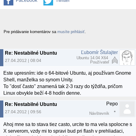
Facebook
Twitter
Pre pridávanie komentárov sa
musíte prihlásiť
.
Ľubomír Štulajter
Re: Nestabilné Ubuntu
Ubuntu 14.04 X64
27.04.2012 | 08:04
Používateľ
Este upresním: ide o 64-bitové Ubuntu, aj používam Gnome
Shell, manželka so synom Unity.
To "dosť často" znamená tak 2-3 razy do týždňa, pričom
Linux obvykle beží 4-8 hodín denne.
Pepo
Re: Nestabilné Ubuntu
27.04.2012 | 09:56
Návštevník
Ahoj mne sa to stava tiez casto, urcite to ma vela spolocne s
X serverom, vzdy mi to spravi bud pri flash v prehliadaci,