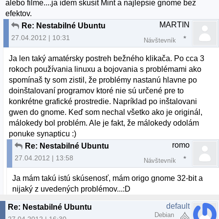
alebo filme....ja idem skusit Mint a najlepsie gnome bez
efektov.
MARTIN
Re: Nestabilné Ubuntu
27.04.2012 | 10:31
Návštevník
Ja len taký amatérsky postreh bežného klikača. Po cca 3
rokoch používania linuxu a bojovania s problémami ako
spomínaš ty som zistil, že problémy nastanú hlavne po
doinštalovaní programov ktoré nie sú určené pre to
konkrétne grafické prostredie. Napríklad po inštalovani
gwen do gnome. Keď som nechal všetko ako je originál,
málokedy bol problém. Ale je fakt, že málokedy odolám
ponuke synapticu :)
romo
Re: Nestabilné Ubuntu
27.04.2012 | 13:58
Návštevník
Ja mám takú istú skúsenosť, mám origo gnome 32-bit a
nijaký z uvedených problémov...:D
default
Re: Nestabilné Ubuntu
Debian
27.04.2012 | 16:30