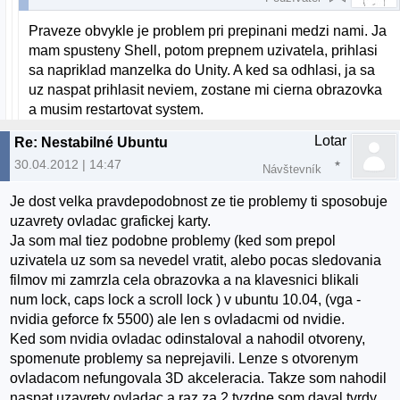
Praveze obvykle je problem pri prepinani medzi nami. Ja
mam spusteny Shell, potom prepnem uzivatela, prihlasi
sa napriklad manzelka do Unity. A ked sa odhlasi, ja sa
uz naspat prihlasit neviem, zostane mi cierna obrazovka
a musim restartovat system.
Lotar
Re: Nestabilné Ubuntu
30.04.2012 | 14:47
Návštevník
Je dost velka pravdepodobnost ze tie problemy ti sposobuje
uzavrety ovladac grafickej karty.
Ja som mal tiez podobne problemy (ked som prepol
uzivatela uz som sa nevedel vratit, alebo pocas sledovania
filmov mi zamrzla cela obrazovka a na klavesnici blikali
num lock, caps lock a scroll lock ) v ubuntu 10.04, (vga -
nvidia geforce fx 5500) ale len s ovladacmi od nvidie.
Ked som nvidia ovladac odinstaloval a nahodil otvoreny,
spomenute problemy sa neprejavili. Lenze s otvorenym
ovladacom nefungovala 3D akceleracia. Takze som nahodil
naspat uzavrety ovladac a raz za 2 tyzdne som daval tvrdy