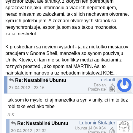
synchronizuje, ale stranky, z ktorych len potrebujem
spracovat nejaku informaciu a viac ich nepotrebujem,
nerad miesam so zalozkami, tak si ich nechavam otvorene,
kym ich potrebujem. A zoznam otvorenych stranok sa
nesynchronizuje, aspon ja som sa s takou moznostou
zatial nestretol.
K prostrediam sa neviem vyjadrit - ja uz niekolko mesiacov
pracujem v Gnome Shell, manzelka so synom pouzivaju
Unity. Ktovie, ci tam nie su konflikty medzi aplikaciami z
roznych prostredi, ako spominal MARTIN. Asi to
nainstalujem nanovo a uz nebudem instalovat KDE...
default
Re: Nestabilné Ubuntu
Debian
27.04.2012 | 23:16
Používateľ
tak som to myslel ci aj manzelka a syn v unity, ci im to tiez
robi take veci ako tebe
R.K
Ľubomír Štulajter
Re: Nestabilné Ubuntu
Ubuntu 14.04 X64
30.04.2012 | 22:32
Používateľ