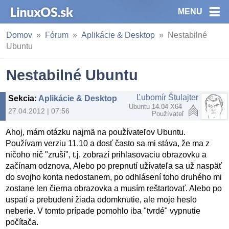
MENU
Domov
Fórum
Aplikácie & Desktop
Nestabilné
Ubuntu
Nestabilné Ubuntu
Ľubomír Štulajter
Sekcia
:
Aplikácie & Desktop
Ubuntu 14.04 X64
27.04.2012 | 07:56
Používateľ
Ahoj, mám otázku najmä na používateľov Ubuntu.
Používam verziu 11.10 a dosť často sa mi stáva, že ma z
ničoho nič "zruší", t.j. zobrazí prihlasovaciu obrazovku a
začínam odznova, Alebo po prepnutí užívateľa sa už naspäť
do svojho konta nedostanem, po odhlásení toho druhého mi
zostane len čierna obrazovka a musím reštartovať. Alebo po
uspatí a prebudení žiada odomknutie, ale moje heslo
neberie. V tomto prípade pomohlo iba "tvrdé" vypnutie
počítača.