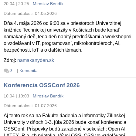
20.04 | 20:25
|
Miroslav Bendík
Dátum udalosti:
04.05.2026
Dňa 4. mája 2026 od 9:00 sa v priestoroch Univerzitnej
knižnice Technickej univerzity v Košiciach bude konať
namakaný deň, teda deň nabitý prednáškami a workshopmi
o vzdelávaní v IT, programovaní, mikrokontroléroch, AI,
bezpečnosti, IoT a o ďalších témach.
Zdroj:
namakanyden.sk
|
Komunita
3
Konferencia OSSConf 2026
10.04 | 19:03
|
Miroslav Bendík
Dátum udalosti:
01.07.2026
Aj tento rok sa na Fakulte riadenia a informatiky Žilinskej
Univerzity v dňoch 1-3. júla 2026 bude konať konferencia
OSSConf. Príspevky budú zaradené v sekciách: Open AI,
LATEX, R a ich priatelia, Vývoj OSS, OSS vo vzdelávaní,