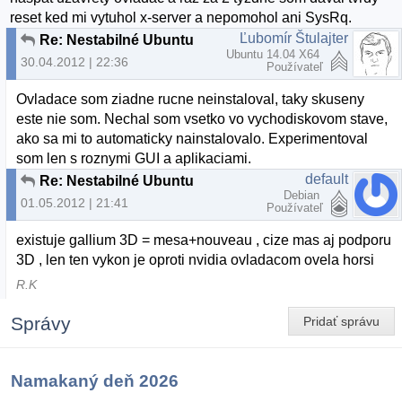
reset ked mi vytuhol x-server a nepomohol ani SysRq.
Ľubomír Štulajter
Re: Nestabilné Ubuntu
Ubuntu 14.04 X64
30.04.2012 | 22:36
Používateľ
Ovladace som ziadne rucne neinstaloval, taky skuseny
este nie som. Nechal som vsetko vo vychodiskovom stave,
ako sa mi to automaticky nainstalovalo. Experimentoval
som len s roznymi GUI a aplikaciami.
default
Re: Nestabilné Ubuntu
Debian
01.05.2012 | 21:41
Používateľ
existuje gallium 3D = mesa+nouveau , cize mas aj podporu
3D , len ten vykon je oproti nvidia ovladacom ovela horsi
R.K
Správy
Pridať správu
Namakaný deň 2026