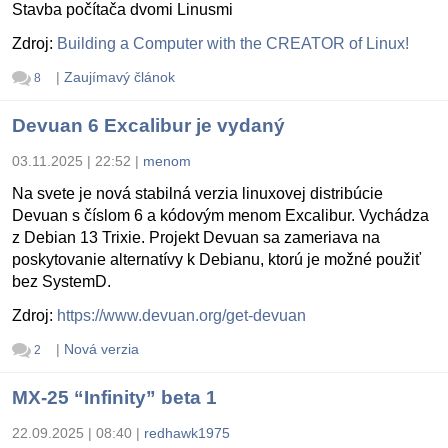
Stavba počítača dvomi Linusmi
Zdroj:
Building a Computer with the CREATOR of Linux!
|
Zaujímavý článok
8
Devuan 6 Excalibur je vydaný
03.11.2025 | 22:52
|
menom
Na svete je nová stabilná verzia linuxovej distribúcie
Devuan s číslom 6 a kódovým menom Excalibur. Vychádza
z Debian 13 Trixie. Projekt Devuan sa zameriava na
poskytovanie alternatívy k Debianu, ktorú je možné použiť
bez SystemD.
Zdroj:
https://www.devuan.org/get-devuan
|
Nová verzia
2
MX-25 “Infinity” beta 1
22.09.2025 | 08:40
|
redhawk1975