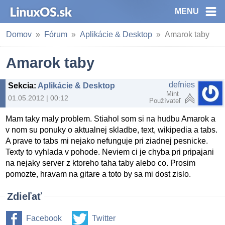
MENU
Domov
Fórum
Aplikácie & Desktop
Amarok taby
Amarok taby
defnies
Sekcia
:
Aplikácie & Desktop
Mint
01.05.2012 | 00:12
Používateľ
Mam taky maly problem. Stiahol som si na hudbu Amarok a
v nom su ponuky o aktualnej skladbe, text, wikipedia a tabs.
A prave to tabs mi nejako nefunguje pri ziadnej pesnicke.
Texty to vyhlada v pohode. Neviem ci je chyba pri pripajani
na nejaky server z ktoreho taha taby alebo co. Prosim
pomozte, hravam na gitare a toto by sa mi dost zislo.
Zdieľať
Facebook
Twitter