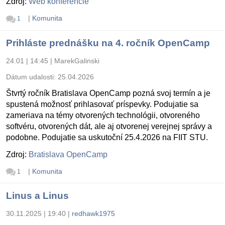
Zdroj:
Web konferencie
|
Komunita
1
Prihláste prednášku na 4. ročník OpenCamp
24.01 | 14:45
|
MarekGalinski
Dátum udalosti:
25.04.2026
Štvrtý ročník Bratislava OpenCamp pozná svoj termín a je
spustená možnosť prihlasovať príspevky. Podujatie sa
zameriava na témy otvorených technológii, otvoreného
softvéru, otvorených dát, ale aj otvorenej verejnej správy a
podobne. Podujatie sa uskutoční 25.4.2026 na FIIT STU.
Zdroj:
Bratislava OpenCamp
|
Komunita
1
Linus a Linus
30.11.2025 | 19:40
|
redhawk1975