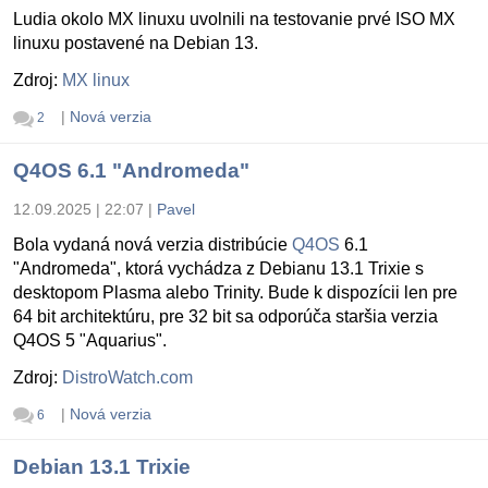
Ludia okolo MX linuxu uvolnili na testovanie prvé ISO MX
linuxu postavené na Debian 13.
Zdroj:
MX linux
|
Nová verzia
2
Q4OS 6.1 "Andromeda"
12.09.2025 | 22:07
|
Pavel
Bola vydaná nová verzia distribúcie
Q4OS
6.1
"Andromeda", ktorá vychádza z Debianu 13.1 Trixie s
desktopom Plasma alebo Trinity. Bude k dispozícii len pre
64 bit architektúru, pre 32 bit sa odporúča staršia verzia
Q4OS 5 "Aquarius".
Zdroj:
DistroWatch.com
|
Nová verzia
6
Debian 13.1 Trixie