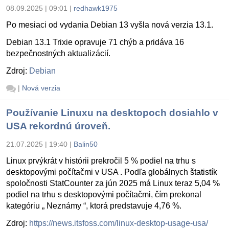
08.09.2025 | 09:01
|
redhawk1975
Po mesiaci od vydania Debian 13 vyšla nová verzia 13.1.
Debian 13.1 Trixie opravuje 71 chýb a pridáva 16
bezpečnostných aktualizácií.
Zdroj:
Debian
|
Nová verzia
Používanie Linuxu na desktopoch dosiahlo v
USA rekordnú úroveň.
21.07.2025 | 19:40
|
Balin50
Linux prvýkrát v histórii prekročil 5 % podiel na trhu s
desktopovými počítačmi v USA . Podľa globálnych štatistík
spoločnosti StatCounter za jún 2025 má Linux teraz 5,04 %
podiel na trhu s desktopovými počítačmi, čím prekonal
kategóriu „ Neznámy “, ktorá predstavuje 4,76 %.
Zdroj:
https://news.itsfoss.com/linux-desktop-usage-usa/