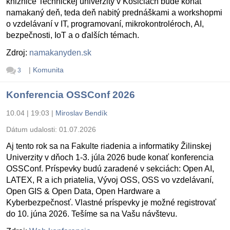
knižnice Technickej univerzity v Košiciach bude konať
namakaný deň, teda deň nabitý prednáškami a workshopmi
o vzdelávaní v IT, programovaní, mikrokontroléroch, AI,
bezpečnosti, IoT a o ďalších témach.
Zdroj:
namakanyden.sk
|
Komunita
3
Konferencia OSSConf 2026
10.04 | 19:03
|
Miroslav Bendík
Dátum udalosti:
01.07.2026
Aj tento rok sa na Fakulte riadenia a informatiky Žilinskej
Univerzity v dňoch 1-3. júla 2026 bude konať konferencia
OSSConf. Príspevky budú zaradené v sekciách: Open AI,
LATEX, R a ich priatelia, Vývoj OSS, OSS vo vzdelávaní,
Open GIS & Open Data, Open Hardware a
Kyberbezpečnosť. Vlastné príspevky je možné registrovať
do 10. júna 2026. Tešíme sa na Vašu návštevu.