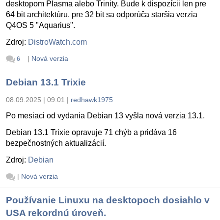
desktopom Plasma alebo Trinity. Bude k dispozícii len pre
64 bit architektúru, pre 32 bit sa odporúča staršia verzia
Q4OS 5 "Aquarius".
Zdroj:
DistroWatch.com
|
Nová verzia
6
Debian 13.1 Trixie
08.09.2025 | 09:01
|
redhawk1975
Po mesiaci od vydania Debian 13 vyšla nová verzia 13.1.
Debian 13.1 Trixie opravuje 71 chýb a pridáva 16
bezpečnostných aktualizácií.
Zdroj:
Debian
|
Nová verzia
Používanie Linuxu na desktopoch dosiahlo v
USA rekordnú úroveň.