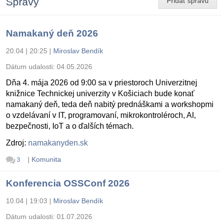
Správy
Pridať správu
Namakaný deň 2026
20.04 | 20:25
|
Miroslav Bendík
Dátum udalosti:
04.05.2026
Dňa 4. mája 2026 od 9:00 sa v priestoroch Univerzitnej
knižnice Technickej univerzity v Košiciach bude konať
namakaný deň, teda deň nabitý prednáškami a workshopmi
o vzdelávaní v IT, programovaní, mikrokontroléroch, AI,
bezpečnosti, IoT a o ďalších témach.
Zdroj:
namakanyden.sk
|
Komunita
3
Konferencia OSSConf 2026
10.04 | 19:03
|
Miroslav Bendík
Dátum udalosti:
01.07.2026