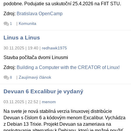
podobne. Podujatie sa uskutoční 25.4.2026 na FIIT STU.
Zdroj:
Bratislava OpenCamp
|
Komunita
1
Linus a Linus
30.11.2025 | 19:40
|
redhawk1975
Stavba počítača dvomi Linusmi
Zdroj:
Building a Computer with the CREATOR of Linux!
|
Zaujímavý článok
8
Devuan 6 Excalibur je vydaný
03.11.2025 | 22:52
|
menom
Na svete je nová stabilná verzia linuxovej distribúcie
Devuan s číslom 6 a kódovým menom Excalibur. Vychádza
z Debian 13 Trixie. Projekt Devuan sa zameriava na
poskytovanie alternatívy k Debianu, ktorú je možné použiť