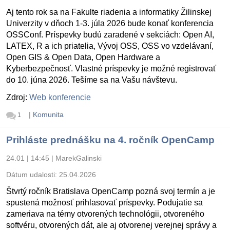
Aj tento rok sa na Fakulte riadenia a informatiky Žilinskej
Univerzity v dňoch 1-3. júla 2026 bude konať konferencia
OSSConf. Príspevky budú zaradené v sekciách: Open AI,
LATEX, R a ich priatelia, Vývoj OSS, OSS vo vzdelávaní,
Open GIS & Open Data, Open Hardware a
Kyberbezpečnosť. Vlastné príspevky je možné registrovať
do 10. júna 2026. Tešíme sa na Vašu návštevu.
Zdroj:
Web konferencie
|
Komunita
1
Prihláste prednášku na 4. ročník OpenCamp
24.01 | 14:45
|
MarekGalinski
Dátum udalosti:
25.04.2026
Štvrtý ročník Bratislava OpenCamp pozná svoj termín a je
spustená možnosť prihlasovať príspevky. Podujatie sa
zameriava na témy otvorených technológii, otvoreného
softvéru, otvorených dát, ale aj otvorenej verejnej správy a