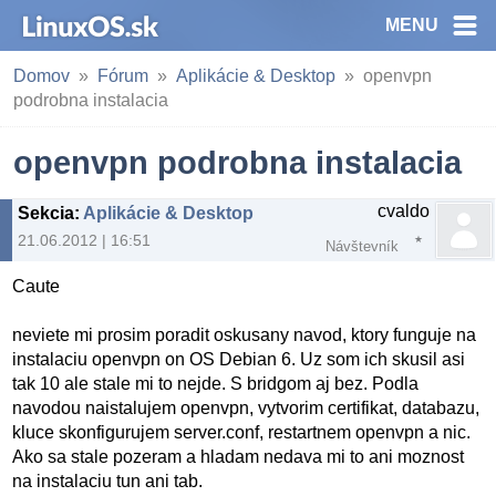
MENU
Domov
Fórum
Aplikácie & Desktop
openvpn
podrobna instalacia
openvpn podrobna instalacia
cvaldo
Sekcia
:
Aplikácie & Desktop
21.06.2012 | 16:51
Návštevník
Caute
neviete mi prosim poradit oskusany navod, ktory funguje na
instalaciu openvpn on OS Debian 6. Uz som ich skusil asi
tak 10 ale stale mi to nejde. S bridgom aj bez. Podla
navodou naistalujem openvpn, vytvorim certifikat, databazu,
kluce skonfigurujem server.conf, restartnem openvpn a nic.
Ako sa stale pozeram a hladam nedava mi to ani moznost
na instalaciu tun ani tab.