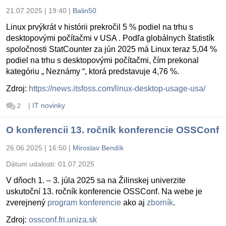
21.07.2025 | 19:40
|
Balin50
Linux prvýkrát v histórii prekročil 5 % podiel na trhu s
desktopovými počítačmi v USA . Podľa globálnych štatistík
spoločnosti StatCounter za jún 2025 má Linux teraz 5,04 %
podiel na trhu s desktopovými počítačmi, čím prekonal
kategóriu „ Neznámy “, ktorá predstavuje 4,76 %.
Zdroj:
https://news.itsfoss.com/linux-desktop-usage-usa/
|
IT novinky
2
O konferencii 13. ročník konferencie OSSConf
26.06.2025 | 16:50
|
Miroslav Bendík
Dátum udalosti:
01.07.2025
V dňoch 1. – 3. júla 2025 sa na Žilinskej univerzite
uskutoční 13. ročník konferencie OSSConf. Na webe je
zverejnený
program konferencie
ako aj
zborník
.
Zdroj:
ossconf.fri.uniza.sk