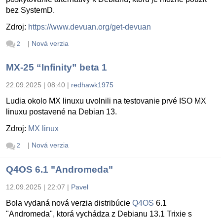
bez SystemD.
Zdroj:
https://www.devuan.org/get-devuan
|
Nová verzia
2
MX-25 “Infinity” beta 1
22.09.2025 | 08:40
|
redhawk1975
Ludia okolo MX linuxu uvolnili na testovanie prvé ISO MX
linuxu postavené na Debian 13.
Zdroj:
MX linux
|
Nová verzia
2
Q4OS 6.1 "Andromeda"
12.09.2025 | 22:07
|
Pavel
Bola vydaná nová verzia distribúcie
Q4OS
6.1
"Andromeda", ktorá vychádza z Debianu 13.1 Trixie s