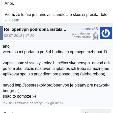
Ahoj,
Viem, že to nie je najnovší článok, ale skús si prečítať toto:
klik sem
samox86
Re: openvpn podrobna instalacia
arch, debian
02.07.2012 | 17:20
Administrátor
ahoj,
vcera sa mi podarilo po 3-4 hodinach openvpn rozbehat :D
zapisal som si vsetky kroky: http://lnx.sk/openvpn_navod.odt
po tom ako ulozis nastavenia iptables ich treba samozrejme
aplikovat spolu s pravidlom pre postrouting (alebo reboot)
navod http://sospreskoly.org/openvpn je pisany pre network-
bridge :-(
snad to pomoze :-)
lnx.sk - virtualne servery; Lnx@Lnx.sk