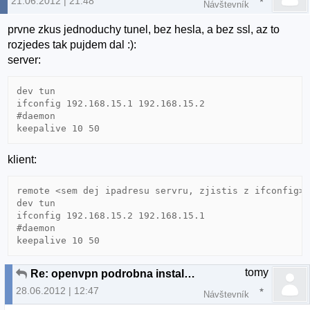
21.06.2012 | 21:48
Návštevník
prvne zkus jednoduchy tunel, bez hesla, a bez ssl, az to
rozjedes tak pujdem dal :):
server:
dev tun

ifconfig 192.168.15.1 192.168.15.2

#daemon

klient:
remote <sem dej ipadresu servru, zjistis z ifconfig>

dev tun

ifconfig 192.168.15.2 192.168.15.1

#daemon

tomy
Re: openvpn podrobna instalacia
28.06.2012 | 12:47
Návštevník