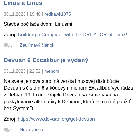
Linus a Linus
30.11.2025 | 19:40
|
redhawk1975
Stavba počítača dvomi Linusmi
Zdroj:
Building a Computer with the CREATOR of Linux!
|
Zaujímavý článok
8
Devuan 6 Excalibur je vydaný
03.11.2025 | 22:52
|
menom
Na svete je nová stabilná verzia linuxovej distribúcie
Devuan s číslom 6 a kódovým menom Excalibur. Vychádza
z Debian 13 Trixie. Projekt Devuan sa zameriava na
poskytovanie alternatívy k Debianu, ktorú je možné použiť
bez SystemD.
Zdroj:
https://www.devuan.org/get-devuan
|
Nová verzia
2