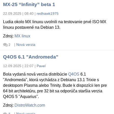
MX-25 “Infinity” beta 1
22.09.2025 | 08:40
|
redhawk1975
Ludia okolo MX linuxu uvolnili na testovanie prvé ISO MX
linuxu postavené na Debian 13.
Zdroj:
MX linux
|
Nová verzia
2
Q4OS 6.1 "Andromeda"
12.09.2025 | 22:07
|
Pavel
Bola vydaná nová verzia distribúcie
Q4OS
6.1
"Andromeda", ktorá vychádza z Debianu 13.1 Trixie s
desktopom Plasma alebo Trinity. Bude k dispozícii len pre
64 bit architektúru, pre 32 bit sa odporúča staršia verzia
Q4OS 5 "Aquarius".
Zdroj:
DistroWatch.com
|
Nová verzia