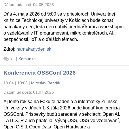
Dátum udalosti:
04.05.2026
Dňa 4. mája 2026 od 9:00 sa v priestoroch Univerzitnej
knižnice Technickej univerzity v Košiciach bude konať
namakaný deň, teda deň nabitý prednáškami a workshopmi
o vzdelávaní v IT, programovaní, mikrokontroléroch, AI,
bezpečnosti, IoT a o ďalších témach.
Zdroj:
namakanyden.sk
|
Komunita
3
Konferencia OSSConf 2026
10.04 | 19:03
|
Miroslav Bendík
Dátum udalosti:
01.07.2026
Aj tento rok sa na Fakulte riadenia a informatiky Žilinskej
Univerzity v dňoch 1-3. júla 2026 bude konať konferencia
OSSConf. Príspevky budú zaradené v sekciách: Open AI,
LATEX, R a ich priatelia, Vývoj OSS, OSS vo vzdelávaní,
Open GIS & Open Data, Open Hardware a