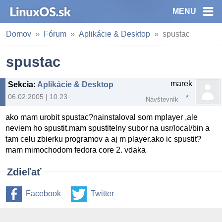
MENU
Domov
Fórum
Aplikácie & Desktop
spustac
spustac
marek
Sekcia
:
Aplikácie & Desktop
06.02.2005 | 10:23
Návštevník
ako mam urobit spustac?nainstaloval som mplayer ,ale
neviem ho spustit.mam spustitelny subor na usr/local/bin a
tam celu zbierku programov a aj m player.ako ic spustit?
mam mimochodom fedora core 2. vdaka
Zdieľať
Facebook
Twitter