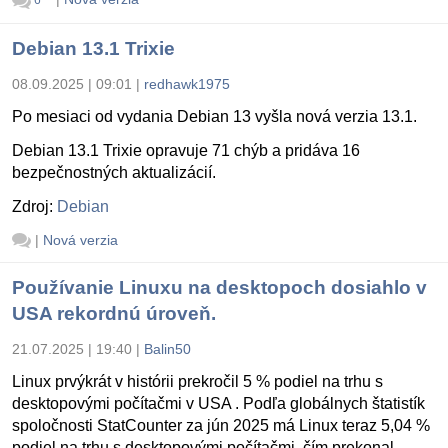
6
Debian 13.1 Trixie
08.09.2025 | 09:01
|
redhawk1975
Po mesiaci od vydania Debian 13 vyšla nová verzia 13.1.
Debian 13.1 Trixie opravuje 71 chýb a pridáva 16
bezpečnostných aktualizácií.
Zdroj:
Debian
|
Nová verzia
Používanie Linuxu na desktopoch dosiahlo v
USA rekordnú úroveň.
21.07.2025 | 19:40
|
Balin50
Linux prvýkrát v histórii prekročil 5 % podiel na trhu s
desktopovými počítačmi v USA . Podľa globálnych štatistík
spoločnosti StatCounter za jún 2025 má Linux teraz 5,04 %
podiel na trhu s desktopovými počítačmi, čím prekonal