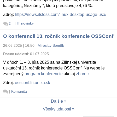
kategóriu „ Neznámy “, ktorá predstavuje 4,76 %.
Zdroj:
https://news.itsfoss.com/linux-desktop-usage-usa/
|
IT novinky
2
O konferencii 13. ročník konferencie OSSConf
26.06.2025 | 16:50
|
Miroslav Bendík
Dátum udalosti:
01.07.2025
V dňoch 1. – 3. júla 2025 sa na Žilinskej univerzite
uskutoční 13. ročník konferencie OSSConf. Na webe je
zverejnený
program konferencie
ako aj
zborník
.
Zdroj:
ossconf.fri.uniza.sk
|
Komunita
Ďalšie
Všetky udalosti