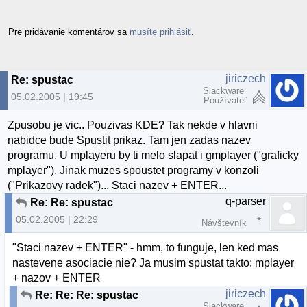
Pre pridávanie komentárov sa
musíte prihlásiť
.
jiriczech
Re: spustac
Slackware
05.02.2005 | 19:45
Používateľ
Zpusobu je vic.. Pouzivas KDE? Tak nekde v hlavni
nabidce bude Spustit prikaz. Tam jen zadas nazev
programu. U mplayeru by ti melo slapat i gmplayer ("graficky
mplayer"). Jinak muzes spoustet programy v konzoli
("Prikazovy radek")... Staci nazev + ENTER...
q-parser
Re: Re: spustac
05.02.2005 | 22:29
Návštevník
"Staci nazev + ENTER" - hmm, to funguje, len ked mas
nastevene asociacie nie? Ja musim spustat takto: mplayer
+ nazov + ENTER
jiriczech
Re: Re: Re: spustac
Slackware