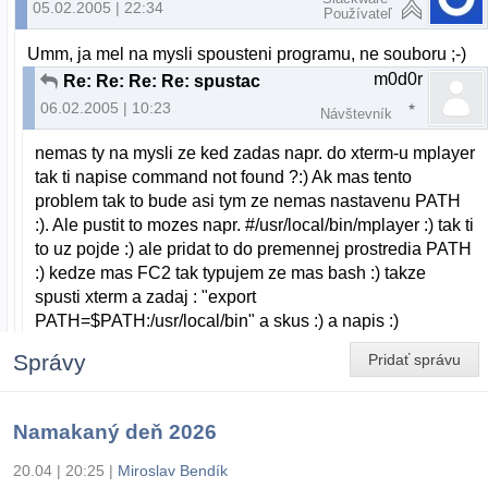
05.02.2005 | 22:34
Používateľ
Umm, ja mel na mysli spousteni programu, ne souboru ;-)
m0d0r
Re: Re: Re: Re: spustac
06.02.2005 | 10:23
Návštevník
nemas ty na mysli ze ked zadas napr. do xterm-u mplayer
tak ti napise command not found ?:) Ak mas tento
problem tak to bude asi tym ze nemas nastavenu PATH
:). Ale pustit to mozes napr. #/usr/local/bin/mplayer :) tak ti
to uz pojde :) ale pridat to do premennej prostredia PATH
:) kedze mas FC2 tak typujem ze mas bash :) takze
spusti xterm a zadaj : "export
PATH=$PATH:/usr/local/bin" a skus :) a napis :)
Správy
Pridať správu
Namakaný deň 2026
20.04 | 20:25
|
Miroslav Bendík