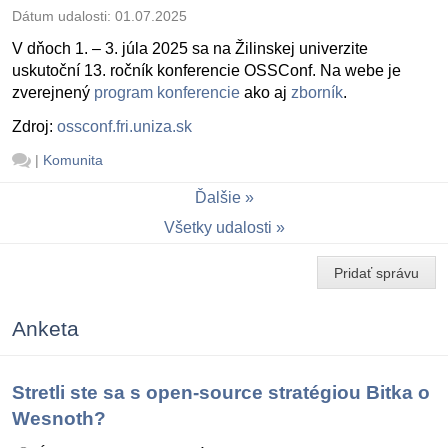
Dátum udalosti:
01.07.2025
V dňoch 1. – 3. júla 2025 sa na Žilinskej univerzite
uskutoční 13. ročník konferencie OSSConf. Na webe je
zverejnený
program konferencie
ako aj
zborník
.
Zdroj:
ossconf.fri.uniza.sk
|
Komunita
Ďalšie
Všetky udalosti
Pridať správu
Anketa
Stretli ste sa s open-source stratégiou Bitka o
Wesnoth?