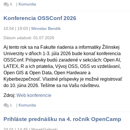
|
Komunita
3
Konferencia OSSConf 2026
10.04 | 19:03
|
Miroslav Bendík
Dátum udalosti:
01.07.2026
Aj tento rok sa na Fakulte riadenia a informatiky Žilinskej
Univerzity v dňoch 1-3. júla 2026 bude konať konferencia
OSSConf. Príspevky budú zaradené v sekciách: Open AI,
LATEX, R a ich priatelia, Vývoj OSS, OSS vo vzdelávaní,
Open GIS & Open Data, Open Hardware a
Kyberbezpečnosť. Vlastné príspevky je možné registrovať
do 10. júna 2026. Tešíme sa na Vašu návštevu.
Zdroj:
Web konferencie
|
Komunita
1
Prihláste prednášku na 4. ročník OpenCamp
24.01 | 14:45
|
MarekGalinski