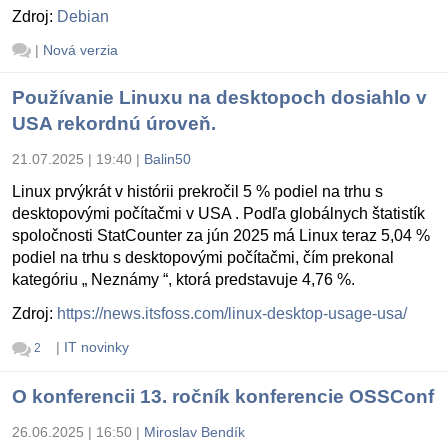
Zdroj:
Debian
|
Nová verzia
Používanie Linuxu na desktopoch dosiahlo v
USA rekordnú úroveň.
21.07.2025 | 19:40
|
Balin50
Linux prvýkrát v histórii prekročil 5 % podiel na trhu s
desktopovými počítačmi v USA . Podľa globálnych štatistík
spoločnosti StatCounter za jún 2025 má Linux teraz 5,04 %
podiel na trhu s desktopovými počítačmi, čím prekonal
kategóriu „ Neznámy “, ktorá predstavuje 4,76 %.
Zdroj:
https://news.itsfoss.com/linux-desktop-usage-usa/
|
IT novinky
2
O konferencii 13. ročník konferencie OSSConf
26.06.2025 | 16:50
|
Miroslav Bendík