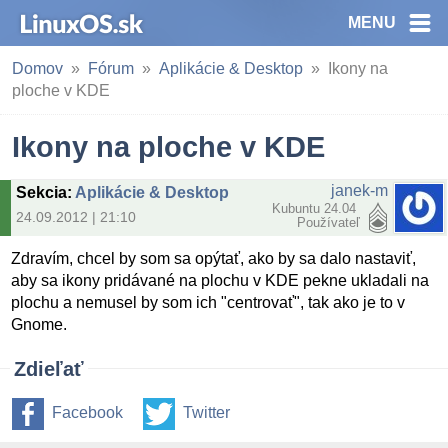
MENU
Domov
Fórum
Aplikácie & Desktop
Ikony na
ploche v KDE
Ikony na ploche v KDE
janek-m
Sekcia
:
Aplikácie & Desktop
Kubuntu 24.04
24.09.2012 | 21:10
Používateľ
Zdravím, chcel by som sa opýtať, ako by sa dalo nastaviť,
aby sa ikony pridávané na plochu v KDE pekne ukladali na
plochu a nemusel by som ich "centrovať", tak ako je to v
Gnome.
Zdieľať
Facebook
Twitter