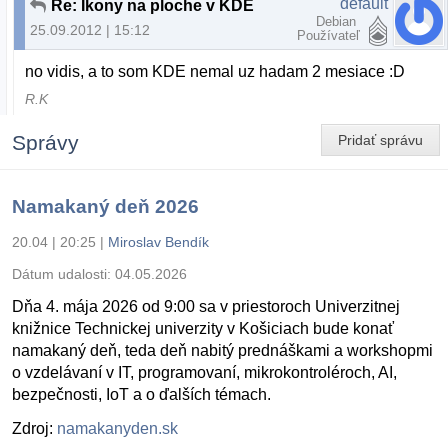
default
Re: Ikony na ploche v KDE
Debian
25.09.2012 | 15:12
Používateľ
no vidis, a to som KDE nemal uz hadam 2 mesiace :D
R.K
Správy
Pridať správu
Namakaný deň 2026
20.04 | 20:25
|
Miroslav Bendík
Dátum udalosti:
04.05.2026
Dňa 4. mája 2026 od 9:00 sa v priestoroch Univerzitnej
knižnice Technickej univerzity v Košiciach bude konať
namakaný deň, teda deň nabitý prednáškami a workshopmi
o vzdelávaní v IT, programovaní, mikrokontroléroch, AI,
bezpečnosti, IoT a o ďalších témach.
Zdroj:
namakanyden.sk