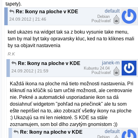
tapety).
default
Re: Ikony na ploche v KDE
Debian
24.09.2012 | 21:46
Používateľ
ked ukazes na widget tak sa z boku vysunie take menu,
tam by mal byt taky opravarsky kluc, ked na to kliknes mali
by sa objavit nastavenia
R.K
janek-m
Re: Ikony na ploche v KDE
Kubuntu 24.04
24.09.2012 | 21:59
Používateľ
Každá ikona na ploche má tieto možnosti nastavenia. Pri
kliknutí na kľúčik sú tam určité možnosti, ale centrovanie
nie. Pekné a automatické usporiadanie ikon sa dá
dosiahnuť widgetom "pohľad na priečinok" ale tu som
ešte neprišiel na to, ako zobraziť všetky ikony na ploche
:) Ukazujú sa mi len niektoré. S KDE sa stále
zoznamujem, som bol dlho zarytým gnomistom :))
default
Re: Ikony na ploche v KDE
Debian