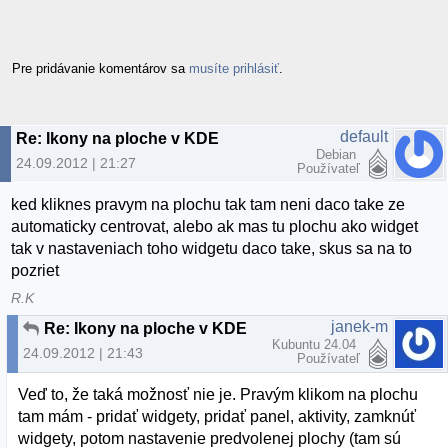
Pre pridávanie komentárov sa
musíte prihlásiť
.
default
Re: Ikony na ploche v KDE
Debian
24.09.2012 | 21:27
Používateľ
ked kliknes pravym na plochu tak tam neni daco take ze
automaticky centrovat, alebo ak mas tu plochu ako widget
tak v nastaveniach toho widgetu daco take, skus sa na to
pozriet
R.K
janek-m
Re: Ikony na ploche v KDE
Kubuntu 24.04
24.09.2012 | 21:43
Používateľ
Veď to, že taká možnosť nie je. Pravým klikom na plochu
tam mám - pridať widgety, pridať panel, aktivity, zamknúť
widgety, potom nastavenie predvolenej plochy (tam sú