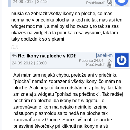
24.09.2012 | 22:13
Používateľ
musia sa zobrazit vsetky ikony na ploche, co mas
normalne v priecinku plocha, a ked nie tak mas asi ten
widget moc mali, a mal by si ho zvacsit, to tak ze zas
ukazes na widget a ta ponuka cosa vysunie, tak tam
taky obdlzdnik so sipkami
R.K
janek-m
Re: Ikony na ploche v KDE
Kubuntu 24.04
24.09.2012 | 23:00
Používateľ
Asi mám tam nejakú chybu, pretože ani v priečinku
"plocha" nemám zobrazené všetky ikony, čo mám na
ploche. A ak nejakú ikonu odstránim z plochy, tak táto
zmizne aj z widgetu "pohľad na priečinok". Tak radšej
nechám na ploche iba ikony bez widgetu. To
zarovnávanie ikon ma nejako neirituje, zrejme
nástupom plazmoidu sa to nedá na ploche tak
zarovnať ako v Gnome. Som si všimol, že ani tie
priesvitné štvorčeky pri kliknutí na ikony nie sú