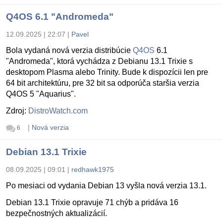
Q4OS 6.1 "Andromeda"
12.09.2025 | 22:07
|
Pavel
Bola vydaná nová verzia distribúcie
Q4OS
6.1
"Andromeda", ktorá vychádza z Debianu 13.1 Trixie s
desktopom Plasma alebo Trinity. Bude k dispozícii len pre
64 bit architektúru, pre 32 bit sa odporúča staršia verzia
Q4OS 5 "Aquarius".
Zdroj:
DistroWatch.com
|
Nová verzia
6
Debian 13.1 Trixie
08.09.2025 | 09:01
|
redhawk1975
Po mesiaci od vydania Debian 13 vyšla nová verzia 13.1.
Debian 13.1 Trixie opravuje 71 chýb a pridáva 16
bezpečnostných aktualizácií.