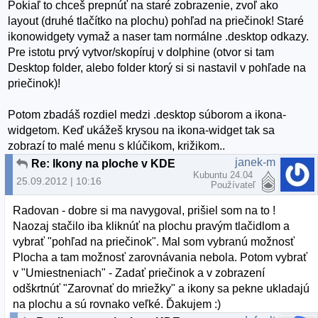
Pokiaľ to chceš prepnúť na staré zobrazenie, zvoľ ako
layout (druhé tlačítko na plochu) pohľad na priečinok! Staré
ikonowidgety vymaž a naser tam normálne .desktop odkazy.
Pre istotu prvý vytvor/skopíruj v dolphine (otvor si tam
Desktop folder, alebo folder ktorý si si nastavil v pohľade na
priečinok)!
Potom zbadáš rozdiel medzi .desktop súborom a ikona-
widgetom. Keď ukážeš krysou na ikona-widget tak sa
zobrazí to malé menu s klúčikom, križikom..
janek-m
Re: Ikony na ploche v KDE
Kubuntu 24.04
25.09.2012 | 10:16
Používateľ
Radovan - dobre si ma navygoval, prišiel som na to !
Naozaj stačilo iba kliknúť na plochu pravým tlačidlom a
vybrať "pohľad na priečinok". Mal som vybranú možnosť
Plocha a tam možnosť zarovnávania nebola. Potom vybrať
v "Umiestneniach" - Zadať priečinok a v zobrazení
odškrtnúť "Zarovnať do mriežky" a ikony sa pekne ukladajú
na plochu a sú rovnako veľké. Ďakujem :)