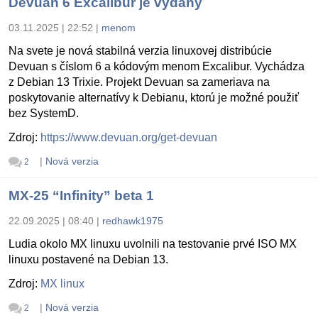
Devuan 6 Excalibur je vydaný
03.11.2025 | 22:52
|
menom
Na svete je nová stabilná verzia linuxovej distribúcie
Devuan s číslom 6 a kódovým menom Excalibur. Vychádza
z Debian 13 Trixie. Projekt Devuan sa zameriava na
poskytovanie alternatívy k Debianu, ktorú je možné použiť
bez SystemD.
Zdroj:
https://www.devuan.org/get-devuan
|
Nová verzia
2
MX-25 “Infinity” beta 1
22.09.2025 | 08:40
|
redhawk1975
Ludia okolo MX linuxu uvolnili na testovanie prvé ISO MX
linuxu postavené na Debian 13.
Zdroj:
MX linux
|
Nová verzia
2