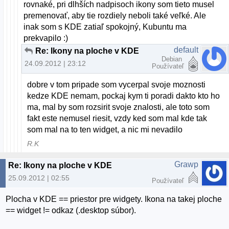
rovnaké, pri dlhších nadpisoch ikony som tieto musel
premenovať, aby tie rozdiely neboli také veľké. Ale
inak som s KDE zatiaľ spokojný, Kubuntu ma
prekvapilo :)
default
Re: Ikony na ploche v KDE
Debian
24.09.2012 | 23:12
Používateľ
dobre v tom pripade som vycerpal svoje moznosti
kedze KDE nemam, pockaj kym ti poradi dakto kto ho
ma, mal by som rozsirit svoje znalosti, ale toto som
fakt este nemusel riesit, vzdy ked som mal kde tak
som mal na to ten widget, a nic mi nevadilo
R.K
Grawp
Re: Ikony na ploche v KDE
25.09.2012 | 02:55
Používateľ
Plocha v KDE == priestor pre widgety. Ikona na takej ploche
== widget != odkaz (.desktop súbor).