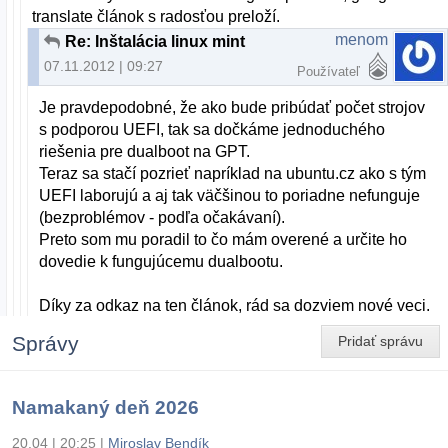
translate článok s radosťou preloží.
menom
Re: Inštalácia linux mint
07.11.2012 | 09:27
Používateľ
Je pravdepodobné, že ako bude pribúdať počet strojov
s podporou UEFI, tak sa dočkáme jednoduchého
riešenia pre dualboot na GPT.
Teraz sa stačí pozrieť napríklad na ubuntu.cz ako s tým
UEFI laborujú a aj tak väčšinou to poriadne nefunguje
(bezproblémov - podľa očakávaní).
Preto som mu poradil to čo mám overené a určite ho
dovedie k fungujúcemu dualbootu.
Díky za odkaz na ten článok, rád sa dozviem nové veci.
Správy
Pridať správu
Namakaný deň 2026
20.04 | 20:25
|
Miroslav Bendík