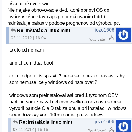
inštalačné dvd s win.
Nie nejaké obnovovacie dvd, ktoré obnoví OS do
továrenského stavu aj s preformátovaním hdd +
nainštaluje balast v podobe programov od výrobcu pc.
jozo1606
Re: Inštalácia linux mint
02.11.2012 | 16:04
Používateľ
tak to cd nemam
ano chcem dual boot
co mi odporucis spravit ? neda sa to neako nastavit aby
som nemusel cely windows odinstalovat ?
windows som preinstaloval asi pred 1 tyzdnom OEM
particiu som zmazal celkovo vsetko a odznovu som si
vytvoril particie C a D tak zalohu a pri instalacii windows
si windows vytvoril 100mb odiel pre windows
jozo1606
Re: Inštalácia linux mint
02.11.2012 | 16:16
Používateľ