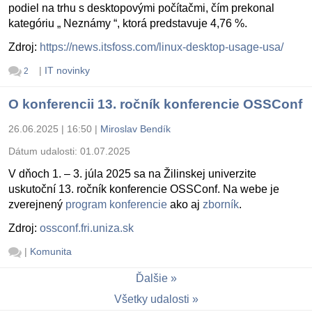
podiel na trhu s desktopovými počítačmi, čím prekonal
kategóriu „ Neznámy “, ktorá predstavuje 4,76 %.
Zdroj:
https://news.itsfoss.com/linux-desktop-usage-usa/
|
IT novinky
2
O konferencii 13. ročník konferencie OSSConf
26.06.2025 | 16:50
|
Miroslav Bendík
Dátum udalosti:
01.07.2025
V dňoch 1. – 3. júla 2025 sa na Žilinskej univerzite
uskutoční 13. ročník konferencie OSSConf. Na webe je
zverejnený
program konferencie
ako aj
zborník
.
Zdroj:
ossconf.fri.uniza.sk
|
Komunita
Ďalšie
Všetky udalosti