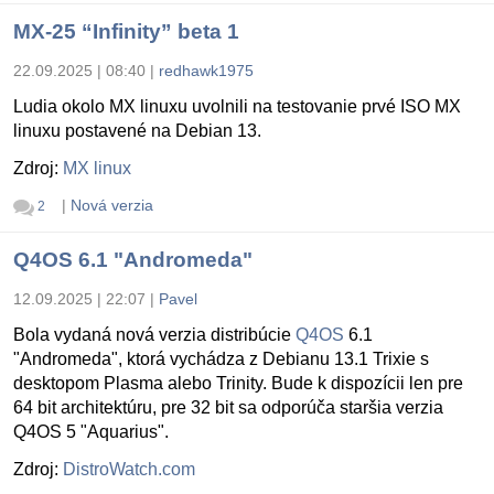
MX-25 “Infinity” beta 1
22.09.2025 | 08:40
|
redhawk1975
Ludia okolo MX linuxu uvolnili na testovanie prvé ISO MX
linuxu postavené na Debian 13.
Zdroj:
MX linux
|
Nová verzia
2
Q4OS 6.1 "Andromeda"
12.09.2025 | 22:07
|
Pavel
Bola vydaná nová verzia distribúcie
Q4OS
6.1
"Andromeda", ktorá vychádza z Debianu 13.1 Trixie s
desktopom Plasma alebo Trinity. Bude k dispozícii len pre
64 bit architektúru, pre 32 bit sa odporúča staršia verzia
Q4OS 5 "Aquarius".
Zdroj:
DistroWatch.com