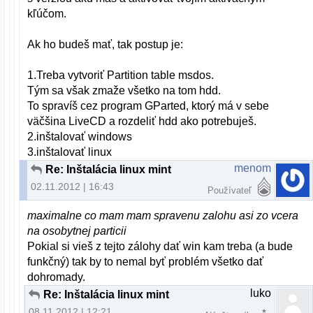
kľúčom.
Ak ho budeš mať, tak postup je:
1.Treba vytvoriť Partition table msdos.
Tým sa však zmaže všetko na tom hdd.
To spravíš cez program GParted, ktorý má v sebe
väčšina LiveCD a rozdeliť hdd ako potrebuješ.
2.inštalovať windows
3.inštalovať linux
menom
Re: Inštalácia linux mint
02.11.2012 | 16:43
Používateľ
maximalne co mam mam spravenu zalohu asi zo vcera
na osobytnej particii
Pokial si vieš z tejto zálohy dať win kam treba (a bude
funkčný) tak by to nemal byť problém všetko dať
dohromady.
luko
Re: Inštalácia linux mint
08.11.2012 | 12:21