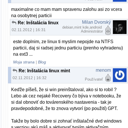
maximalne co mam mam spravenu zalohu asi zo vcera
na osobytnej particii
Milan Dvorský
Re: Inštalácia linux mint
debian,mint kde,android
02.11.2012 | 16:31
Administrátor
este doplnim, ze linux ti myslim nepojde na NTFS
particii, daj si radsej jednu particiu (prenho vyhradenu)
na ext3 ...
Moja strana
|
Blog
menom
Re: Inštalácia linux mint
02.11.2012 | 16:32
Používateľ
Keďže píšeš, že si win preinštaloval, ako si to robil ?
Lebo ak cez nejaké Recovery čo býva v notebooku, že
si dal obnoviť do továrenského nastavenia - tak je
pravdepodobné, že to znova vytvorí (po použití) GPT.
Takže by bolo dobre si zohnať inštalačné dvd windows
s verziou akú máš a aktivovať tvojím aktivačným