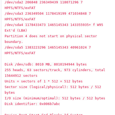
/dev/sda2 206848 236349439 118071296 7
HPFS/NTFS/exFAT
/dev/sda3 236349504 1178419199 471034848 7
HPFS/NTFS/exFAT
/dev/sda4 1178433473 1465145343 143355935+ f W95
Ext'd (LBA)
Partition 4 does not start on physical sector
boundary.
/dev/sda5 1383223296 1465145343 40961024 7
HPFS/NTFS/exFAT
Disk /dev/sdb: 8010 MB, 8010194944 bytes
255 heads, 63 sectors/track, 973 cylinders, total
15644912 sectors
Units = sectors of 1 * 512 = 512 bytes
Sector size (logical/physical): 512 bytes / 512
bytes
I/O size (minimum/optimal): 512 bytes / 512 bytes
Disk identifier: 0x006b7abc