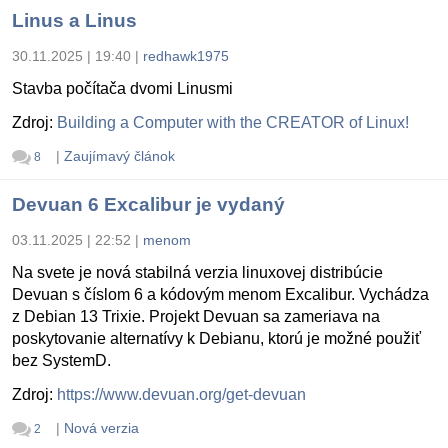
Linus a Linus
30.11.2025 | 19:40
|
redhawk1975
Stavba počítača dvomi Linusmi
Zdroj:
Building a Computer with the CREATOR of Linux!
|
Zaujímavý článok
8
Devuan 6 Excalibur je vydaný
03.11.2025 | 22:52
|
menom
Na svete je nová stabilná verzia linuxovej distribúcie
Devuan s číslom 6 a kódovým menom Excalibur. Vychádza
z Debian 13 Trixie. Projekt Devuan sa zameriava na
poskytovanie alternatívy k Debianu, ktorú je možné použiť
bez SystemD.
Zdroj:
https://www.devuan.org/get-devuan
|
Nová verzia
2