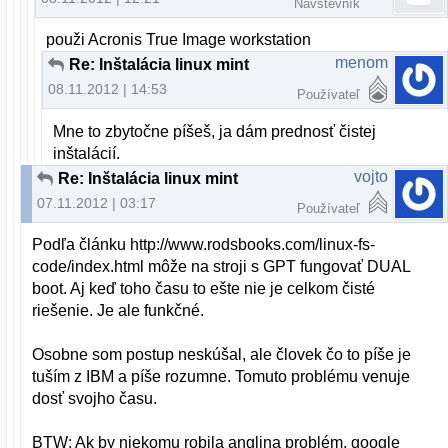
Návštevník
použi Acronis True Image workstation
menom
Re: Inštalácia linux mint
08.11.2012 | 14:53
Používateľ
Mne to zbytočne píšeš, ja dám prednosť čistej
inštalácií.
vojto
Re: Inštalácia linux mint
07.11.2012 | 03:17
Používateľ
Podľa článku http://www.rodsbooks.com/linux-fs-
code/index.html môže na stroji s GPT fungovať DUAL
boot. Aj keď toho času to ešte nie je celkom čisté
riešenie. Je ale funkčné.
Osobne som postup neskúšal, ale človek čo to píše je
tuším z IBM a píše rozumne. Tomuto problému venuje
dosť svojho času.
BTW: Ak by niekomu robila anglina problém, google