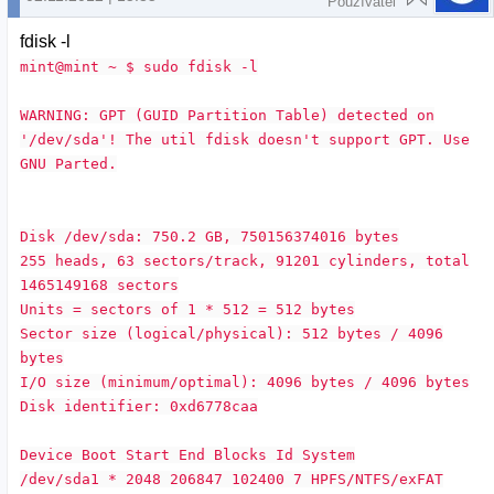
Používateľ
fdisk -l
mint@mint ~ $ sudo fdisk -l
WARNING: GPT (GUID Partition Table) detected on
'/dev/sda'! The util fdisk doesn't support GPT. Use
GNU Parted.
Disk /dev/sda: 750.2 GB, 750156374016 bytes
255 heads, 63 sectors/track, 91201 cylinders, total
1465149168 sectors
Units = sectors of 1 * 512 = 512 bytes
Sector size (logical/physical): 512 bytes / 4096
bytes
I/O size (minimum/optimal): 4096 bytes / 4096 bytes
Disk identifier: 0xd6778caa
Device Boot Start End Blocks Id System
/dev/sda1 * 2048 206847 102400 7 HPFS/NTFS/exFAT