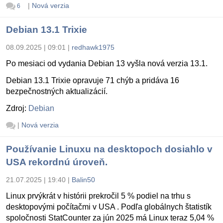
|
Nová verzia
6
Debian 13.1 Trixie
08.09.2025 | 09:01
|
redhawk1975
Po mesiaci od vydania Debian 13 vyšla nová verzia 13.1.
Debian 13.1 Trixie opravuje 71 chýb a pridáva 16
bezpečnostných aktualizácií.
Zdroj:
Debian
|
Nová verzia
Používanie Linuxu na desktopoch dosiahlo v
USA rekordnú úroveň.
21.07.2025 | 19:40
|
Balin50
Linux prvýkrát v histórii prekročil 5 % podiel na trhu s
desktopovými počítačmi v USA . Podľa globálnych štatistík
spoločnosti StatCounter za jún 2025 má Linux teraz 5,04 %