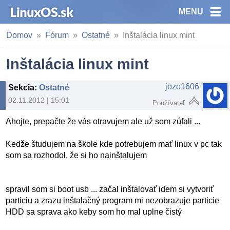
MENU
Domov
Fórum
Ostatné
Inštalácia linux mint
Inštalácia linux mint
jozo1606
Sekcia
:
Ostatné
02.11.2012 | 15:01
Používateľ
Ahojte, prepačte že vás otravujem ale už som zúfali ...
Kedže študujem na škole kde potrebujem mať linux v pc tak
som sa rozhodol, že si ho nainštalujem
spravil som si boot usb ... začal inštalovať idem si vytvoriť
particiu a zrazu inštalačný program mi nezobrazuje particie
HDD sa sprava ako keby som ho mal uplne čistý