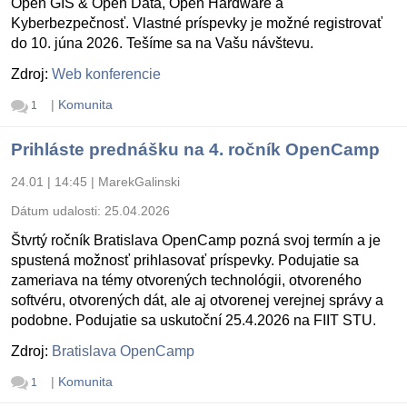
Open GIS & Open Data, Open Hardware a
Kyberbezpečnosť. Vlastné príspevky je možné registrovať
do 10. júna 2026. Tešíme sa na Vašu návštevu.
Zdroj:
Web konferencie
|
Komunita
1
Prihláste prednášku na 4. ročník OpenCamp
24.01 | 14:45
|
MarekGalinski
Dátum udalosti:
25.04.2026
Štvrtý ročník Bratislava OpenCamp pozná svoj termín a je
spustená možnosť prihlasovať príspevky. Podujatie sa
zameriava na témy otvorených technológii, otvoreného
softvéru, otvorených dát, ale aj otvorenej verejnej správy a
podobne. Podujatie sa uskutoční 25.4.2026 na FIIT STU.
Zdroj:
Bratislava OpenCamp
|
Komunita
1