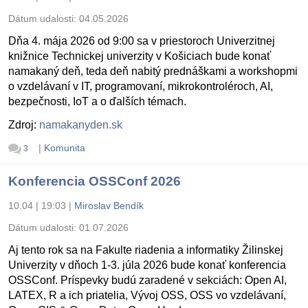
Dátum udalosti:
04.05.2026
Dňa 4. mája 2026 od 9:00 sa v priestoroch Univerzitnej
knižnice Technickej univerzity v Košiciach bude konať
namakaný deň, teda deň nabitý prednáškami a workshopmi
o vzdelávaní v IT, programovaní, mikrokontroléroch, AI,
bezpečnosti, IoT a o ďalších témach.
Zdroj:
namakanyden.sk
|
Komunita
3
Konferencia OSSConf 2026
10.04 | 19:03
|
Miroslav Bendík
Dátum udalosti:
01.07.2026
Aj tento rok sa na Fakulte riadenia a informatiky Žilinskej
Univerzity v dňoch 1-3. júla 2026 bude konať konferencia
OSSConf. Príspevky budú zaradené v sekciách: Open AI,
LATEX, R a ich priatelia, Vývoj OSS, OSS vo vzdelávaní,