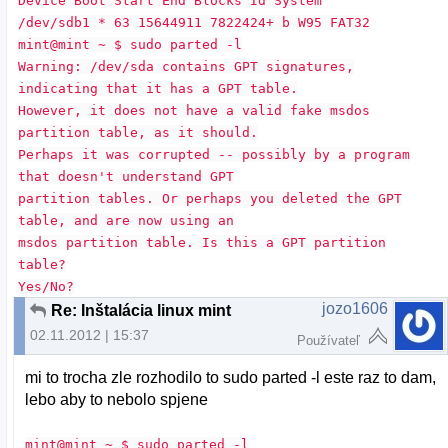
Device Boot Start End Blocks Id System
/dev/sdb1 * 63 15644911 7822424+ b W95 FAT32
mint@mint ~ $ sudo parted -l
Warning: /dev/sda contains GPT signatures,
indicating that it has a GPT table.
However, it does not have a valid fake msdos
partition table, as it should.
Perhaps it was corrupted -- possibly by a program
that doesn't understand GPT
partition tables. Or perhaps you deleted the GPT
table, and are now using an
msdos partition table. Is this a GPT partition
table?
Yes/No?
jozo1606
Re: Inštalácia linux mint
02.11.2012 | 15:37
Používateľ
mi to trocha zle rozhodilo to sudo parted -l este raz to dam,
lebo aby to nebolo spjene
mint@mint ~ $ sudo parted -l