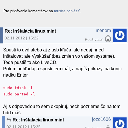
Pre pridávanie komentárov sa
musíte prihlásiť
.
menom
Re: Inštalácia linux mint
02.11.2012 | 15:22
Používateľ
Spusti to dvd alebo aj z usb kľúča, ale nedaj hneď
inštalovať ale Vyskúšať (bez zmien vo vašom systéme).
Teda pustíš to ako LiveCD.
Potom pohľadaj a spusti terminál, a napíš príkazy, na konci
riadku Enter.
sudo fdisk -l
sudo parted -l
Aj s odpoveďou to sem okopíruj, nech pozrieme čo na tom
hdd máš.
jozo1606
Re: Inštalácia linux mint
02.11.2012 | 15:35