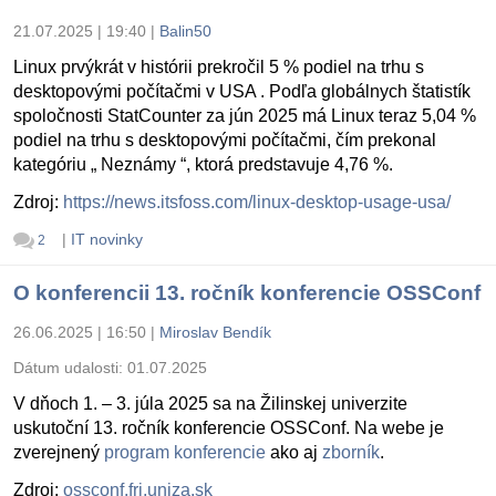
21.07.2025 | 19:40
|
Balin50
Linux prvýkrát v histórii prekročil 5 % podiel na trhu s
desktopovými počítačmi v USA . Podľa globálnych štatistík
spoločnosti StatCounter za jún 2025 má Linux teraz 5,04 %
podiel na trhu s desktopovými počítačmi, čím prekonal
kategóriu „ Neznámy “, ktorá predstavuje 4,76 %.
Zdroj:
https://news.itsfoss.com/linux-desktop-usage-usa/
|
IT novinky
2
O konferencii 13. ročník konferencie OSSConf
26.06.2025 | 16:50
|
Miroslav Bendík
Dátum udalosti:
01.07.2025
V dňoch 1. – 3. júla 2025 sa na Žilinskej univerzite
uskutoční 13. ročník konferencie OSSConf. Na webe je
zverejnený
program konferencie
ako aj
zborník
.
Zdroj:
ossconf.fri.uniza.sk