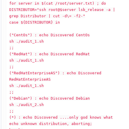
for server in $(cat /root/server.txt) ; do
DISTRIBUTOR="ssh root@$server lsb_release -a |
grep Distributor | cut -d\= -f2-"
case ${DISTRIBUTOR} in
("CentOs") : echo Discovered CentOs
sh ./audit_1.sh
;;
("RedHat") : echo Discovered RedHat
sh ./audit_1.sh
;;
("RedHatEnterpriseAS") : echo Discovered
RedHatEnterpriseAS
sh ./audit_1.sh
;;
("Debian") : echo Discovered Debian
sh ./audit_2.sh
;;
(*) : echo Discovered ....only god knows what
echo unknown distribution, aborting;