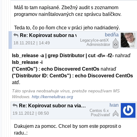
Máš to tam napísané. Zbežný audit s zoznamom
programov nainštalovaných cez správcu balíčkov.
Teda to, čo po ňom chce v práci jeho nadriadený.
bedňa
Re: Kopirovat subor na viacere servery
LegacyIce-antiX
18.11.2012 | 14:49
Administrátor
lsb_release -a | grep Distributor | cut -d\= -f2-
nahraď
lsb_release -i
("CentOs") : echo Discovered CentOs
nahraď
("Distributor ID: CentOs") : echo Discovered CentOs
atď.
Táto správa neobsahuje vírus, pretože nepoužívam MS
Windows.
http://kernelultras.org
Ivan
Re: Kopirovat subor na viacere servery
Centos 6.x
19.11.2012 | 08:50
Používateľ
Dakujem za pomoc. Chcel by som este poprosit o
radu..: