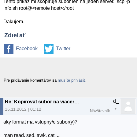
Tento prikaz mi skopiruje subor len na jeden server.. scp -p
info.sh root@<remote host>:/root
Dakujem.
Zdieľať
Facebook
Twitter
Pre pridávanie komentárov sa
musíte prihlásiť
.
d_
Re: Kopirovat subor na viacere servery
15.11.2012 | 01:12
Návštevník
aky format ma vstupny/e subor(y)?
man read, sed, awk, cat, ...