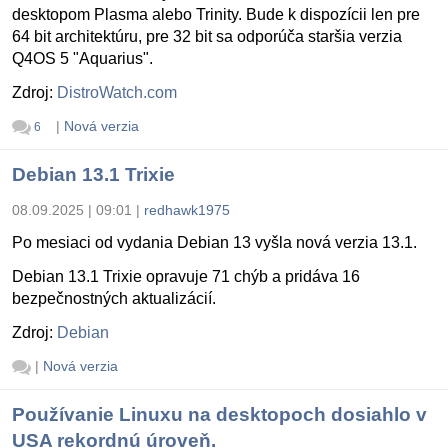
desktopom Plasma alebo Trinity. Bude k dispozícii len pre
64 bit architektúru, pre 32 bit sa odporúča staršia verzia
Q4OS 5 "Aquarius".
Zdroj:
DistroWatch.com
|
Nová verzia
6
Debian 13.1 Trixie
08.09.2025 | 09:01
|
redhawk1975
Po mesiaci od vydania Debian 13 vyšla nová verzia 13.1.
Debian 13.1 Trixie opravuje 71 chýb a pridáva 16
bezpečnostných aktualizácií.
Zdroj:
Debian
|
Nová verzia
Používanie Linuxu na desktopoch dosiahlo v
USA rekordnú úroveň.