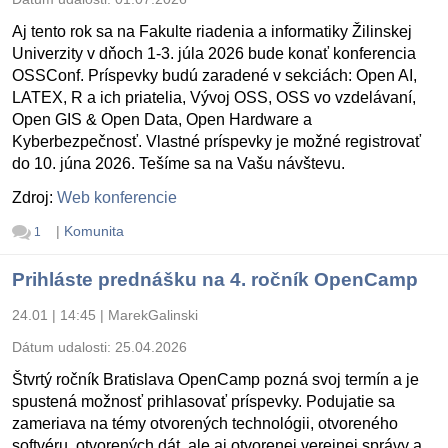
Aj tento rok sa na Fakulte riadenia a informatiky Žilinskej
Univerzity v dňoch 1-3. júla 2026 bude konať konferencia
OSSConf. Príspevky budú zaradené v sekciách: Open AI,
LATEX, R a ich priatelia, Vývoj OSS, OSS vo vzdelávaní,
Open GIS & Open Data, Open Hardware a
Kyberbezpečnosť. Vlastné príspevky je možné registrovať
do 10. júna 2026. Tešíme sa na Vašu návštevu.
Zdroj:
Web konferencie
|
Komunita
1
Prihláste prednášku na 4. ročník OpenCamp
24.01 | 14:45
|
MarekGalinski
Dátum udalosti:
25.04.2026
Štvrtý ročník Bratislava OpenCamp pozná svoj termín a je
spustená možnosť prihlasovať príspevky. Podujatie sa
zameriava na témy otvorených technológii, otvoreného
softvéru, otvorených dát, ale aj otvorenej verejnej správy a