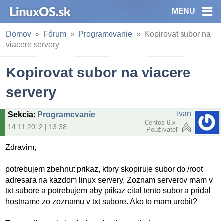
MENU
Domov
Fórum
Programovanie
Kopirovat subor na
viacere servery
Kopirovat subor na viacere
servery
Ivan
Sekcia
:
Programovanie
Centos 6.x
14.11.2012 | 13:38
Používateľ
Zdravim,
potrebujem zbehnut prikaz, ktory skopiruje subor do /root
adresara na kazdom linux servery. Zoznam serverov mam v
txt subore a potrebujem aby prikaz cital tento subor a pridal
hostname zo zoznamu v txt subore. Ako to mam urobit?