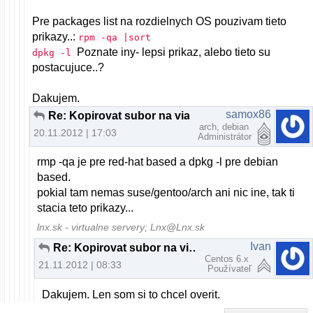
Pre packages list na rozdielnych OS pouzivam tieto
prikazy..:
rpm -qa |sort
Poznate iny- lepsi prikaz, alebo tieto su
dpkg -l
postacujuce..?
Dakujem.
samox86
Re: Kopirovat subor na viacere servery
arch, debian
20.11.2012 | 17:03
Administrátor
rmp -qa je pre red-hat based a dpkg -l pre debian
based.
pokial tam nemas suse/gentoo/arch ani nic ine, tak ti
stacia teto prikazy...
lnx.sk - virtualne servery; Lnx@Lnx.sk
Ivan
Re: Kopirovat subor na viacere servery
Centos 6.x
21.11.2012 | 08:33
Používateľ
Dakujem. Len som si to chcel overit.