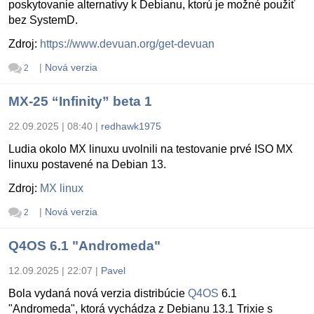
poskytovanie alternatívy k Debianu, ktorú je možné použiť
bez SystemD.
Zdroj:
https://www.devuan.org/get-devuan
|
Nová verzia
2
MX-25 “Infinity” beta 1
22.09.2025 | 08:40
|
redhawk1975
Ludia okolo MX linuxu uvolnili na testovanie prvé ISO MX
linuxu postavené na Debian 13.
Zdroj:
MX linux
|
Nová verzia
2
Q4OS 6.1 "Andromeda"
12.09.2025 | 22:07
|
Pavel
Bola vydaná nová verzia distribúcie
Q4OS
6.1
"Andromeda", ktorá vychádza z Debianu 13.1 Trixie s