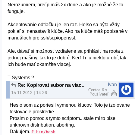
Nerozumiem, prečp máš 2x done a ako je možné že to
funguje.
Akceptovanie odtlačku je len raz. Helso sa pýta vždy,
pokiaľ si nenastavíš klúče. Ako na klúče máš popísané v
manuáloch pre ssh/scp/openssl.
Ale, dávať si možnosť vzdialene sa prihlásiť na roota z
jednej mašiny, tak to je dobré. Keď Ti ju niekto urobí, tak
ich bude mať okamžite viacej.
T-Systems ?
Ivan
Re: Kopirovat subor na viacere servery
Centos 6.x
15.11.2012 | 14:26
Používateľ
Heslo som uz poriesil vymenou klucov. Toto je izolovane
testovacie prostredie..
Prosim o pomoc s tymto scriptom.. stale mi to pise
unknown distribution, aborting.
Dakujem.
#!bin/bash