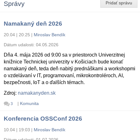
Správy
Pridať správu
Namakaný deň 2026
20.04 | 20:25
|
Miroslav Bendík
Dátum udalosti:
04.05.2026
Dňa 4. mája 2026 od 9:00 sa v priestoroch Univerzitnej
knižnice Technickej univerzity v Košiciach bude konať
namakaný deň, teda deň nabitý prednáškami a workshopmi
o vzdelávaní v IT, programovaní, mikrokontroléroch, AI,
bezpečnosti, IoT a o ďalších témach.
Zdroj:
namakanyden.sk
|
Komunita
3
Konferencia OSSConf 2026
10.04 | 19:03
|
Miroslav Bendík
Dátum udalosti:
01.07.2026