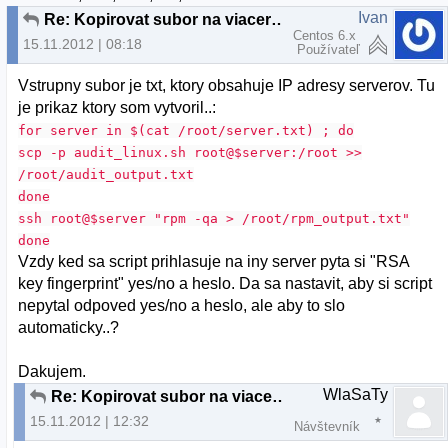
Ivan
Re: Kopirovat subor na viacere servery
Centos 6.x
15.11.2012 | 08:18
Používateľ
Vstrupny subor je txt, ktory obsahuje IP adresy serverov. Tu
je prikaz ktory som vytvoril..:
for server in $(cat /root/server.txt) ; do
scp -p audit_linux.sh root@$server:/root >>
/root/audit_output.txt
done
ssh root@$server "rpm -qa > /root/rpm_output.txt"
done
Vzdy ked sa script prihlasuje na iny server pyta si "RSA
key fingerprint" yes/no a heslo. Da sa nastavit, aby si script
nepytal odpoved yes/no a heslo, ale aby to slo
automaticky..?
Dakujem.
WlaSaTy
Re: Kopirovat subor na viacere servery
15.11.2012 | 12:32
Návštevník