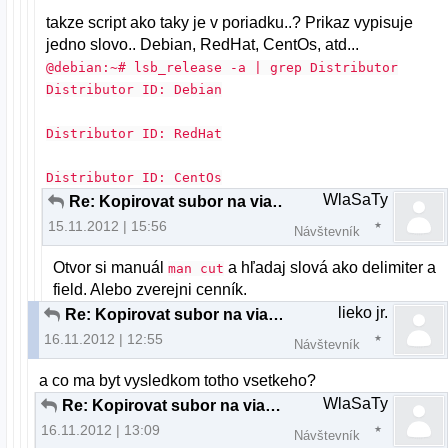
takze script ako taky je v poriadku..? Prikaz vypisuje
jedno slovo.. Debian, RedHat, CentOs, atd...
@debian:~# lsb_release -a | grep Distributor
Distributor ID: Debian
Distributor ID: RedHat
Distributor ID: CentOs
WlaSaTy
Re: Kopirovat subor na viacere servery
15.11.2012 | 15:56
Návštevník
Otvor si manuál
a hľadaj slová ako delimiter a
man cut
field. Alebo zverejni cenník.
lieko jr.
Re: Kopirovat subor na viacere servery
16.11.2012 | 12:55
Návštevník
a co ma byt vysledkom totho vsetkeho?
WlaSaTy
Re: Kopirovat subor na viacere servery
16.11.2012 | 13:09
Návštevník