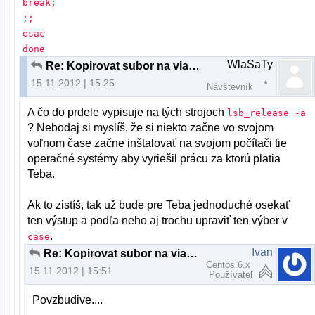
break;
;;
esac
done
WlaSaTy
Re: Kopirovat subor na viacere servery
15.11.2012 | 15:25
Návštevník
A čo do prdele vypisuje na tých strojoch
lsb_release -a
? Nebodaj si myslíš, že si niekto začne vo svojom
voľnom čase začne inštalovať na svojom počítači tie
operačné systémy aby vyriešil prácu za ktorú platia
Teba.
Ak to zistíš, tak už bude pre Teba jednoduché osekať
ten výstup a podľa neho aj trochu upraviť ten výber v
.
case
Ivan
Re: Kopirovat subor na viacere servery
Centos 6.x
15.11.2012 | 15:51
Používateľ
Povzbudive....