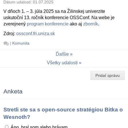
Dátum udalosti:
01.07.2025
V dňoch 1. – 3. júla 2025 sa na Žilinskej univerzite
uskutoční 13. ročník konferencie OSSConf. Na webe je
zverejnený
program konferencie
ako aj
zborník
.
Zdroj:
ossconf.fri.uniza.sk
|
Komunita
Ďalšie
Všetky udalosti
Pridať správu
Anketa
Stretli ste sa s open-source stratégiou Bitka o
Wesnoth?
Áno, hral som alebo hrávam