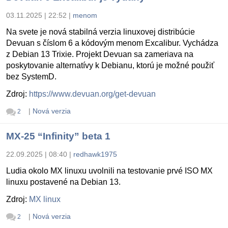
03.11.2025 | 22:52
|
menom
Na svete je nová stabilná verzia linuxovej distribúcie
Devuan s číslom 6 a kódovým menom Excalibur. Vychádza
z Debian 13 Trixie. Projekt Devuan sa zameriava na
poskytovanie alternatívy k Debianu, ktorú je možné použiť
bez SystemD.
Zdroj:
https://www.devuan.org/get-devuan
|
Nová verzia
2
MX-25 “Infinity” beta 1
22.09.2025 | 08:40
|
redhawk1975
Ludia okolo MX linuxu uvolnili na testovanie prvé ISO MX
linuxu postavené na Debian 13.
Zdroj:
MX linux
|
Nová verzia
2