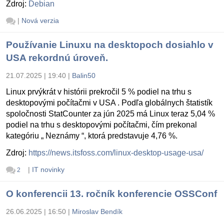
Zdroj:
Debian
|
Nová verzia
Používanie Linuxu na desktopoch dosiahlo v
USA rekordnú úroveň.
21.07.2025 | 19:40
|
Balin50
Linux prvýkrát v histórii prekročil 5 % podiel na trhu s
desktopovými počítačmi v USA . Podľa globálnych štatistík
spoločnosti StatCounter za jún 2025 má Linux teraz 5,04 %
podiel na trhu s desktopovými počítačmi, čím prekonal
kategóriu „ Neznámy “, ktorá predstavuje 4,76 %.
Zdroj:
https://news.itsfoss.com/linux-desktop-usage-usa/
|
IT novinky
2
O konferencii 13. ročník konferencie OSSConf
26.06.2025 | 16:50
|
Miroslav Bendík