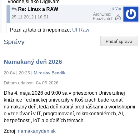
vhodnejší ako DigiKam.
juray
Re: Linux a RAW
ArchLinux
25.11.2012 | 16:51
Používateľ
Pozri aj toto ci ti nepomoze:
UFRaw
Správy
Pridať správu
Namakaný deň 2026
20.04 | 20:25
|
Miroslav Bendík
Dátum udalosti:
04.05.2026
Dňa 4. mája 2026 od 9:00 sa v priestoroch Univerzitnej
knižnice Technickej univerzity v Košiciach bude konať
namakaný deň, teda deň nabitý prednáškami a workshopmi
o vzdelávaní v IT, programovaní, mikrokontroléroch, AI,
bezpečnosti, IoT a o ďalších témach.
Zdroj:
namakanyden.sk