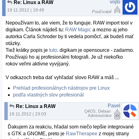
vojto
Re: Linux a RAW
19.11.2012 | 19:49
Používateľ
Nepoužívam to, ale viem, že to funguje. RAW import tool v
digikam. Článok nájdeš tu:
RAW Magic
a mozno aj jeho
autorka Carla Schroder by ti vedela pomôcť, ak budeš mať
otázky.
Tiež krátky popis je
tuto
. digikam je opensource - zadarmo.
Používajú ho aj profesionálni fotografi. Je už niekoľko
rokov veľmi aktívne vyvýjaný.
V odkazoch treba dať vyhľadať slovo RAW a máš ...
Prehlad profesionálnych nástrojov pre Linux
podľa vlastných slov profesionál
Pavel
Re: Linux a RAW
Q4OS, Debian
19.11.2012 | 23:03
Administrátor
Ďakujem za reakciu, hľadal som niečo lepšie integrované
s GTK a GNOME, preto je
RawTherapee
z mojej strany