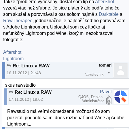
Takže "problém" vyriešený, dostal som tip na
AfterShot
vyzerá viac než sľubne. Je síce platený ale podľa toho čo
som skúšal a porovnával s oss softom najmä s
Darktable
a
RawTherapee
, jednoznačne je najlepší keď ho porovnávam
s Adobe Lightroomom. Uploadol som cez ftpčko aj
nefunkčný Lightroom pod Wine, ktorý mi nezobrazoval
fotografie:
Aftershot
Lightroom
tomari
Re: Linux a RAW
16.11.2012 | 21:48
Návštevník
skus rawstudio
Pavel
Re: Linux a RAW
Q4OS, Debian
17.11.2012 | 19:02
Administrátor
Rawstudio má veľmi obmedzené možnosti čo som
pozeral, podarilo sa mi dnes rozbehať pod Wine aj Adobe
Lightroom,,,