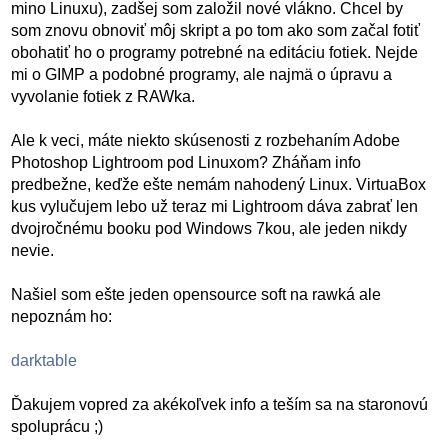
mino Linuxu), zadšej som založil nové vlákno. Chcel by
som znovu obnoviť môj skript a po tom ako som začal fotiť
obohatiť ho o programy potrebné na editáciu fotiek. Nejde
mi o GIMP a podobné programy, ale najmä o úpravu a
vyvolanie fotiek z RAWka.
Ale k veci, máte niekto skúsenosti z rozbehaním Adobe
Photoshop Lightroom pod Linuxom? Zháňam info
predbežne, keďže ešte nemám nahodený Linux. VirtuaBox
kus vylučujem lebo už teraz mi Lightroom dáva zabrať len
dvojročnému booku pod Windows 7kou, ale jeden nikdy
nevie.
Našiel som ešte jeden opensource soft na rawká ale
nepoznám ho:
darktable
Ďakujem vopred za akékoľvek info a teším sa na staronovú
spoluprácu ;)