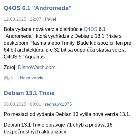
Q4OS 6.1 "Andromeda"
12.09.2025 | 22:07
|
Pavel
Bola vydaná nová verzia distribúcie
Q4OS
6.1
"Andromeda", ktorá vychádza z Debianu 13.1 Trixie s
desktopom Plasma alebo Trinity. Bude k dispozícii len pre
64 bit architektúru, pre 32 bit sa odporúča staršia verzia
Q4OS 5 "Aquarius".
Zdroj:
DistroWatch.com
|
Nová verzia
6
Debian 13.1 Trixie
08.09.2025 | 09:01
|
redhawk1975
Po mesiaci od vydania Debian 13 vyšla nová verzia 13.1.
Debian 13.1 Trixie opravuje 71 chýb a pridáva 16
bezpečnostných aktualizácií.