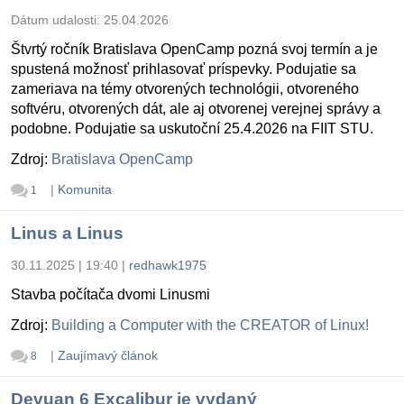
Dátum udalosti:
25.04.2026
Štvrtý ročník Bratislava OpenCamp pozná svoj termín a je
spustená možnosť prihlasovať príspevky. Podujatie sa
zameriava na témy otvorených technológii, otvoreného
softvéru, otvorených dát, ale aj otvorenej verejnej správy a
podobne. Podujatie sa uskutoční 25.4.2026 na FIIT STU.
Zdroj:
Bratislava OpenCamp
|
Komunita
1
Linus a Linus
30.11.2025 | 19:40
|
redhawk1975
Stavba počítača dvomi Linusmi
Zdroj:
Building a Computer with the CREATOR of Linux!
|
Zaujímavý článok
8
Devuan 6 Excalibur je vydaný