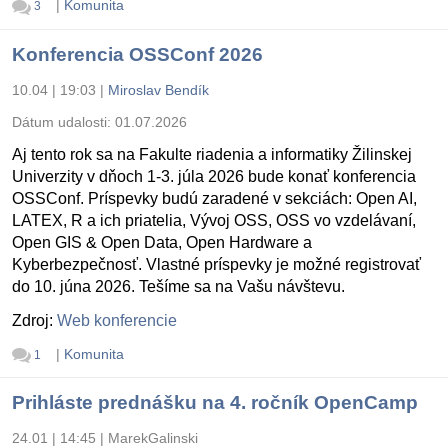
|
Komunita
3
Konferencia OSSConf 2026
10.04 | 19:03
|
Miroslav Bendík
Dátum udalosti:
01.07.2026
Aj tento rok sa na Fakulte riadenia a informatiky Žilinskej
Univerzity v dňoch 1-3. júla 2026 bude konať konferencia
OSSConf. Príspevky budú zaradené v sekciách: Open AI,
LATEX, R a ich priatelia, Vývoj OSS, OSS vo vzdelávaní,
Open GIS & Open Data, Open Hardware a
Kyberbezpečnosť. Vlastné príspevky je možné registrovať
do 10. júna 2026. Tešíme sa na Vašu návštevu.
Zdroj:
Web konferencie
|
Komunita
1
Prihláste prednášku na 4. ročník OpenCamp
24.01 | 14:45
|
MarekGalinski