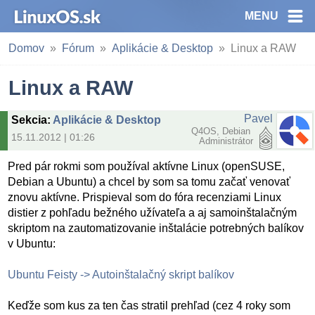
MENU
Domov
Fórum
Aplikácie & Desktop
Linux a RAW
Linux a RAW
Pavel
Sekcia
:
Aplikácie & Desktop
Q4OS, Debian
15.11.2012 | 01:26
Administrátor
Pred pár rokmi som používal aktívne Linux (openSUSE,
Debian a Ubuntu) a chcel by som sa tomu začať venovať
znovu aktívne. Prispieval som do fóra recenziami Linux
distier z pohľadu bežného užívateľa a aj samoinštalačným
skriptom na zautomatizovanie inštalácie potrebných balíkov
v Ubuntu:
Ubuntu Feisty -> Autoinštalačný skript balíkov
Keďže som kus za ten čas stratil prehľad (cez 4 roky som