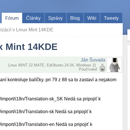
Fórum
Články
Správy
Blog
Wiki
Tweety
izácií v Linux Mint 14KDE
ux Mint 14KDE
Ján Šuvada
Linux MINT 22 MATE, EdUbuntu 24.04, Windows 11
Používateľ
ní kontroluje balíčky. pri 79 z 88 sa to zastaví a nejakom
a/import/i18n/Translation-sk_SK Nedá sa pripojiť k
/import/i18n/Translation-sk Nedá sa pripojiť k
/import/i18n/Translation-en Nedá sa pripojiť k