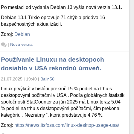
Po mesiaci od vydania Debian 13 vyšla nová verzia 13.1.
Debian 13.1 Trixie opravuje 71 chýb a pridáva 16
bezpečnostných aktualizácií.
Zdroj:
Debian
|
Nová verzia
Používanie Linuxu na desktopoch
dosiahlo v USA rekordnú úroveň.
21.07.2025 | 19:40
|
Balin50
Linux prvýkrát v histórii prekročil 5 % podiel na trhu s
desktopovými počítačmi v USA . Podľa globálnych štatistík
spoločnosti StatCounter za jún 2025 má Linux teraz 5,04
% podiel na trhu s desktopovými počítačmi, čím prekonal
kategóriu „ Neznámy “, ktorá predstavuje 4,76 %.
Zdroj:
https://news.itsfoss.com/linux-desktop-usage-usa/