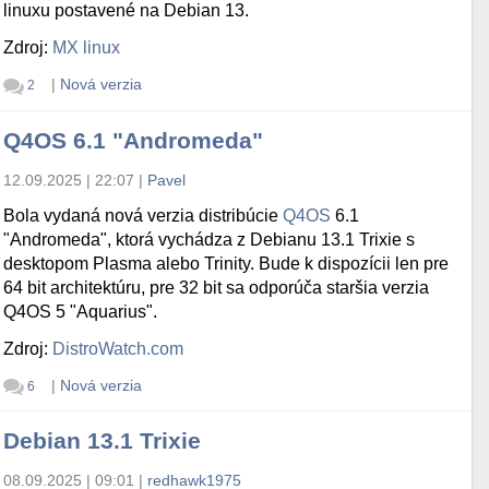
linuxu postavené na Debian 13.
Zdroj:
MX linux
|
Nová verzia
2
Q4OS 6.1 "Andromeda"
12.09.2025 | 22:07
|
Pavel
Bola vydaná nová verzia distribúcie
Q4OS
6.1
"Andromeda", ktorá vychádza z Debianu 13.1 Trixie s
desktopom Plasma alebo Trinity. Bude k dispozícii len pre
64 bit architektúru, pre 32 bit sa odporúča staršia verzia
Q4OS 5 "Aquarius".
Zdroj:
DistroWatch.com
|
Nová verzia
6
Debian 13.1 Trixie
08.09.2025 | 09:01
|
redhawk1975