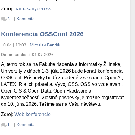
Zdroj:
namakanyden.sk
|
Komunita
3
Konferencia OSSConf 2026
10.04 | 19:03
|
Miroslav Bendík
Dátum udalosti:
01.07.2026
Aj tento rok sa na Fakulte riadenia a informatiky Žilinskej
Univerzity v dňoch 1-3. júla 2026 bude konať konferencia
OSSConf. Príspevky budú zaradené v sekciách: Open AI,
LATEX, R a ich priatelia, Vývoj OSS, OSS vo vzdelávaní,
Open GIS & Open Data, Open Hardware a
Kyberbezpečnosť. Vlastné príspevky je možné registrovať
do 10. júna 2026. Tešíme sa na Vašu návštevu.
Zdroj:
Web konferencie
|
Komunita
1