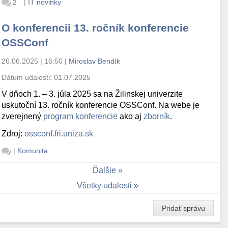
|
IT novinky
2
O konferencii 13. ročník konferencie
OSSConf
26.06.2025 | 16:50
|
Miroslav Bendík
Dátum udalosti:
01.07.2025
V dňoch 1. – 3. júla 2025 sa na Žilinskej univerzite
uskutoční 13. ročník konferencie OSSConf. Na webe je
zverejnený
program konferencie
ako aj
zborník
.
Zdroj:
ossconf.fri.uniza.sk
|
Komunita
Ďalšie
Všetky udalosti
Pridať správu