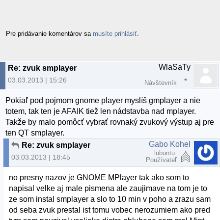
Pre pridávanie komentárov sa
musíte prihlásiť
.
WlaSaTy
Re: zvuk smplayer
03.03.2013 | 15:26
Návštevník
Pokiaľ pod pojmom gnome player myslíš gmplayer a nie
totem, tak ten je AFAIK tiež len nádstavba nad mplayer.
Takže by malo pomôcť vybrať rovnaký zvukový výstup aj pre
ten QT smplayer.
Gabo Kohel
Re: zvuk smplayer
lubuntu
03.03.2013 | 18:45
Používateľ
no presny nazov je GNOME MPlayer tak ako som to
napisal velke aj male pismena ale zaujimave na tom je to
ze som instal smplayer a slo to 10 min v poho a zrazu sam
od seba zvuk prestal ist tomu vobec nerozumiem ako pred