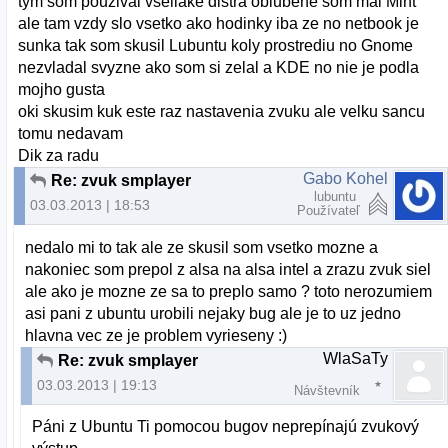
tym som pouzival vseliake distra oblubene som mal Mint
ale tam vzdy slo vsetko ako hodinky iba ze no netbook je
sunka tak som skusil Lubuntu koly prostrediu no Gnome
nezvladal svyzne ako som si zelal a KDE no nie je podla
mojho gusta
oki skusim kuk este raz nastavenia zvuku ale velku sancu
tomu nedavam
Dik za radu
Gabo Kohel
Re: zvuk smplayer
lubuntu
03.03.2013 | 18:53
Používateľ
nedalo mi to tak ale ze skusil som vsetko mozne a
nakoniec som prepol z alsa na alsa intel a zrazu zvuk siel
ale ako je mozne ze sa to preplo samo ? toto nerozumiem
asi pani z ubuntu urobili nejaky bug ale je to uz jedno
hlavna vec ze je problem vyrieseny :)
WlaSaTy
Re: zvuk smplayer
03.03.2013 | 19:13
Návštevník
Páni z Ubuntu Ti pomocou bugov neprepínajú zvukový