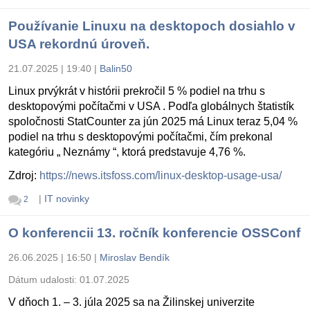
Používanie Linuxu na desktopoch dosiahlo v
USA rekordnú úroveň.
21.07.2025 | 19:40
|
Balin50
Linux prvýkrát v histórii prekročil 5 % podiel na trhu s
desktopovými počítačmi v USA . Podľa globálnych štatistík
spoločnosti StatCounter za jún 2025 má Linux teraz 5,04 %
podiel na trhu s desktopovými počítačmi, čím prekonal
kategóriu „ Neznámy “, ktorá predstavuje 4,76 %.
Zdroj:
https://news.itsfoss.com/linux-desktop-usage-usa/
|
IT novinky
2
O konferencii 13. ročník konferencie OSSConf
26.06.2025 | 16:50
|
Miroslav Bendík
Dátum udalosti:
01.07.2025
V dňoch 1. – 3. júla 2025 sa na Žilinskej univerzite