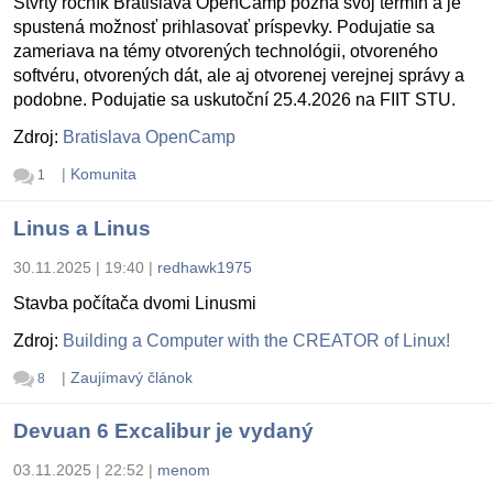
Štvrtý ročník Bratislava OpenCamp pozná svoj termín a je
spustená možnosť prihlasovať príspevky. Podujatie sa
zameriava na témy otvorených technológii, otvoreného
softvéru, otvorených dát, ale aj otvorenej verejnej správy a
podobne. Podujatie sa uskutoční 25.4.2026 na FIIT STU.
Zdroj:
Bratislava OpenCamp
|
Komunita
1
Linus a Linus
30.11.2025 | 19:40
|
redhawk1975
Stavba počítača dvomi Linusmi
Zdroj:
Building a Computer with the CREATOR of Linux!
|
Zaujímavý článok
8
Devuan 6 Excalibur je vydaný
03.11.2025 | 22:52
|
menom