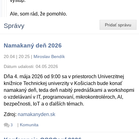
výstup.
Ale, som rád, že pomohlo.
Správy
Pridať správu
Namakaný deň 2026
20.04 | 20:25
|
Miroslav Bendík
Dátum udalosti:
04.05.2026
Dňa 4. mája 2026 od 9:00 sa v priestoroch Univerzitnej
knižnice Technickej univerzity v Košiciach bude konať
namakaný deň, teda deň nabitý prednáškami a workshopmi
o vzdelávaní v IT, programovaní, mikrokontroléroch, AI,
bezpečnosti, IoT a o ďalších témach.
Zdroj:
namakanyden.sk
|
Komunita
3