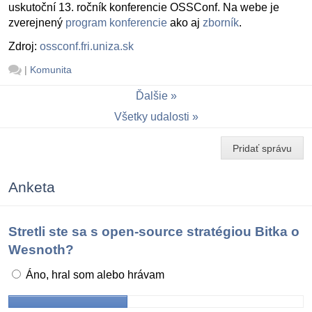
uskutoční 13. ročník konferencie OSSConf. Na webe je
zverejnený
program konferencie
ako aj
zborník
.
Zdroj:
ossconf.fri.uniza.sk
|
Komunita
Ďalšie
Všetky udalosti
Pridať správu
Anketa
Stretli ste sa s open-source stratégiou Bitka o
Wesnoth?
Áno, hral som alebo hrávam