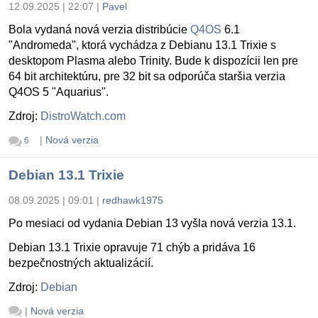
12.09.2025 | 22:07
|
Pavel
Bola vydaná nová verzia distribúcie
Q4OS
6.1
"Andromeda", ktorá vychádza z Debianu 13.1 Trixie s
desktopom Plasma alebo Trinity. Bude k dispozícii len pre
64 bit architektúru, pre 32 bit sa odporúča staršia verzia
Q4OS 5 "Aquarius".
Zdroj:
DistroWatch.com
|
Nová verzia
6
Debian 13.1 Trixie
08.09.2025 | 09:01
|
redhawk1975
Po mesiaci od vydania Debian 13 vyšla nová verzia 13.1.
Debian 13.1 Trixie opravuje 71 chýb a pridáva 16
bezpečnostných aktualizácií.
Zdroj:
Debian
|
Nová verzia