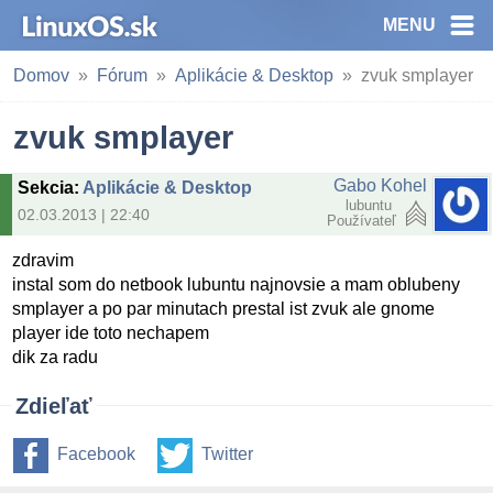
MENU
Domov
Fórum
Aplikácie & Desktop
zvuk smplayer
zvuk smplayer
Gabo Kohel
Sekcia
:
Aplikácie & Desktop
lubuntu
02.03.2013 | 22:40
Používateľ
zdravim
instal som do netbook lubuntu najnovsie a mam oblubeny
smplayer a po par minutach prestal ist zvuk ale gnome
player ide toto nechapem
dik za radu
Zdieľať
Facebook
Twitter