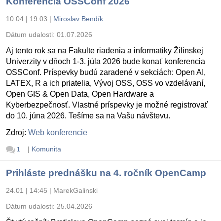
Konferencia OSSConf 2026
10.04 | 19:03
|
Miroslav Bendík
Dátum udalosti:
01.07.2026
Aj tento rok sa na Fakulte riadenia a informatiky Žilinskej
Univerzity v dňoch 1-3. júla 2026 bude konať konferencia
OSSConf. Príspevky budú zaradené v sekciách: Open AI,
LATEX, R a ich priatelia, Vývoj OSS, OSS vo vzdelávaní,
Open GIS & Open Data, Open Hardware a
Kyberbezpečnosť. Vlastné príspevky je možné registrovať
do 10. júna 2026. Tešíme sa na Vašu návštevu.
Zdroj:
Web konferencie
|
Komunita
1
Prihláste prednášku na 4. ročník OpenCamp
24.01 | 14:45
|
MarekGalinski
Dátum udalosti:
25.04.2026