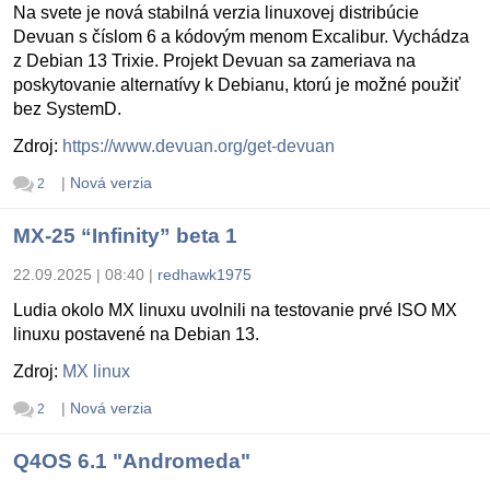
Na svete je nová stabilná verzia linuxovej distribúcie
Devuan s číslom 6 a kódovým menom Excalibur. Vychádza
z Debian 13 Trixie. Projekt Devuan sa zameriava na
poskytovanie alternatívy k Debianu, ktorú je možné použiť
bez SystemD.
Zdroj:
https://www.devuan.org/get-devuan
|
Nová verzia
2
MX-25 “Infinity” beta 1
22.09.2025 | 08:40
|
redhawk1975
Ludia okolo MX linuxu uvolnili na testovanie prvé ISO MX
linuxu postavené na Debian 13.
Zdroj:
MX linux
|
Nová verzia
2
Q4OS 6.1 "Andromeda"