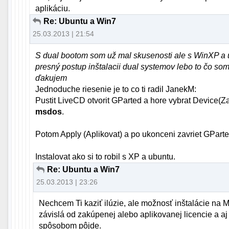
aplikáciu.
Re: Ubuntu a Win7
25.03.2013 | 21:54
S dual bootom som už mal skusenosti ale s WinXP a u
presný postup inštalacii dual systemov lebo to čo som
ďakujem
Jednoduche riesenie je to co ti radil JanekM:
Pustit LiveCD otvorit GParted a hore vybrat Device(Zari
msdos
.
Potom Apply (Aplikovat) a po ukonceni zavriet GParte
Instalovat ako si to robil s XP a ubuntu.
Re: Ubuntu a Win7
25.03.2013 | 23:26
Nechcem Ti kaziť ilúzie, ale možnosť inštalácie na
závislá od zakúpenej alebo aplikovanej licencie a aj
spôsobom pôjde.