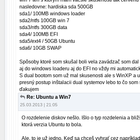
nasledovne: hardiska sda 500GB
sda1/ 100MB windows loader
sda2/ntfs 100GB win 7
sda3/ntfs 300GB data
sda4/ 100MB EFI
sda5/ext4 / 50GB Ubuntu
sda6/ 10GB SWAP
Spôsoby ktoré som skušal boli vela zavádzač som dal
aj do windows loaderu aj do EFI no vždy mi automatick
S dual bootom som už mal skusenosti ale s WinXP a ub
presný postup inštalacii dual systemov lebo to čo som 
ďakujem
Re: Ubuntu a Win7
25.03.2013 | 21:05
O rozdelenie diskov nešlo. Išlo o typ rozdelenia a bli
ktorá verzia Ubuntu to bola.
Ale, to je už jedno. Keď sa chceš vyhrať cez napríkla