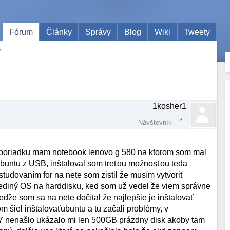
Fórum
Články
Správy
Blog
Wiki
Tweety
7
1kosher1
Návštevník
poriadku mam notebook lenovo g 580 na ktorom som mal
ubuntu z USB, inštaloval som treťou možnosťou teda
tudovaním for na nete som zistil že musím vytvoriť
 jediný OS na harddisku, ked som už vedel že viem správne
edže som sa na nete dočítal že najlepšie je inštalovať
m šiel inštalovaťubuntu a tu začali problémy, v
n 7 nenašlo ukázalo mi len 500GB prázdny disk akoby tam