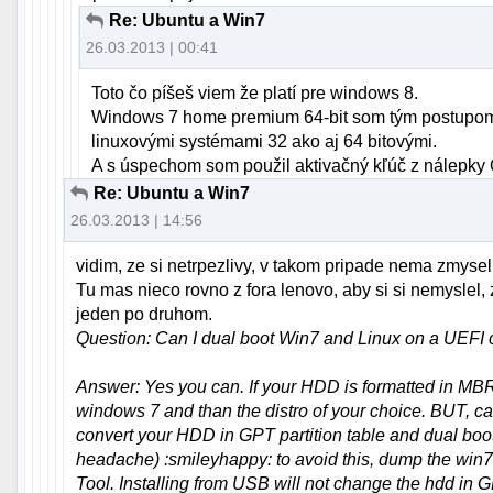
Re: Ubuntu a Win7
26.03.2013 | 00:41
Toto čo píšeš viem že platí pre windows 8.
Windows 7 home premium 64-bit som tým postupom n
linuxovými systémami 32 ako aj 64 bitovými.
A s úspechom som použil aktivačný kľúč z nálepky
Re: Ubuntu a Win7
26.03.2013 | 14:56
vidim, ze si netrpezlivy, v takom pripade nema zmysel 
Tu mas nieco rovno z fora lenovo, aby si si nemyslel
jeden po druhom.
Question: Can I dual boot Win7 and Linux on a UEFI 
Answer: Yes you can. If your HDD is formatted in MBR p
windows 7 and than the distro of your choice. BUT, car
convert your HDD in GPT partition table and dual boot w
headache) :smileyhappy: to avoid this, dump the w
Tool. Installing from USB will not change the hdd in GP