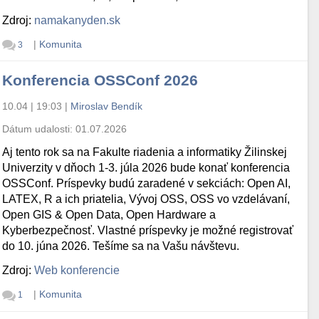
Zdroj:
namakanyden.sk
|
Komunita
3
Konferencia OSSConf 2026
10.04 | 19:03
|
Miroslav Bendík
Dátum udalosti:
01.07.2026
Aj tento rok sa na Fakulte riadenia a informatiky Žilinskej
Univerzity v dňoch 1-3. júla 2026 bude konať konferencia
OSSConf. Príspevky budú zaradené v sekciách: Open AI,
LATEX, R a ich priatelia, Vývoj OSS, OSS vo vzdelávaní,
Open GIS & Open Data, Open Hardware a
Kyberbezpečnosť. Vlastné príspevky je možné registrovať
do 10. júna 2026. Tešíme sa na Vašu návštevu.
Zdroj:
Web konferencie
|
Komunita
1