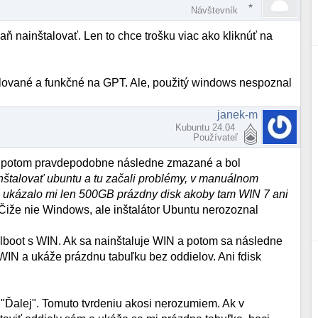
Návštevník
naň nainštalovať. Len to chce trošku viac ako kliknúť na
štalované a funkčné na GPT. Ale, použitý windows nespoznal
janek-m
Kubuntu 24.04
Používateľ
u, potom pravdepodobne následne zmazané a bol
inštalovať ubuntu a tu začali problémy, v manuálnom
šlo ukázalo mi len 500GB prázdny disk akoby tam WIN 7 ani
Čiže nie Windows, ale inštalátor Ubuntu nerozoznal
alboot s WIN. Ak sa nainštaluje WIN a potom sa následne
 WIN a ukáže prázdnu tabuľku bez oddielov. Ani fdisk
ko "Ďalej". Tomuto tvrdeniu akosi nerozumiem. Ak v