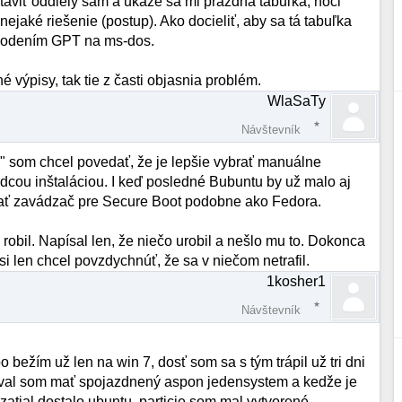
staviť oddiely sám a ukáže sa mi prázdna tabuľka, hoci
ejaké riešenie (postup). Ako docieliť, aby sa tá tabuľka
rehodením GPT na ms-dos.
výpisy, tak tie z časti objasnia problém.
WlaSaTy
Návštevník
ej" som chcel povedať, že je lepšie vybrať manuálne
dcou inštaláciou. I keď posledné Bubuntu by už malo aj
ísať zavádzač pre Secure Boot podobne ako Fedora.
 robil. Napísal len, že niečo urobil a nešlo mu to. Dokonca
 len chcel povzdychnúť, že sa v niečom netrafil.
1kosher1
Návštevník
ežím už len na win 7, dosť som sa s tým trápil už tri dni
boval som mať spojazdnený aspon jedensystem a kedže je
zatial dostalo ubuntu, particie som mal vytvorené