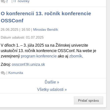
|
IT novinky
2
O konferencii 13. ročník konferencie
OSSConf
26.06.2025 | 16:50
|
Miroslav Bendík
Dátum udalosti:
01.07.2025
V dňoch 1. – 3. júla 2025 sa na Žilinskej univerzite
uskutoční 13. ročník konferencie OSSConf. Na webe je
zverejnený
program konferencie
ako aj
zborník
.
Zdroj:
ossconf.fri.uniza.sk
|
Komunita
Ďalšie
Všetky udalosti
Pridať správu