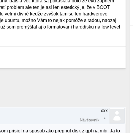
aný, dalšia vec ktorá sa pokašlala bolo že ekd zapnem
í problém ale ten je asi len estetický je, že v BOOT
e velmi divné kedže zvyšok tam su len hardwerove
 je ubuntu, možno Vám to nejak pomôže s radou, naozaj
už som premýšlal aj o formatovaní harddisku na low level
xxx
Návštevník
m prisiel na sposob ako prepnut disk z gpt na mbr. Ja to