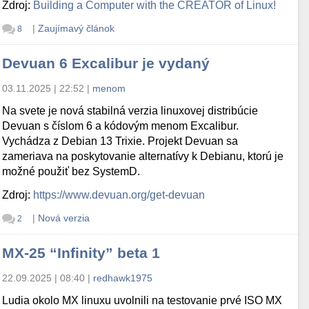
Zdroj:
Building a Computer with the CREATOR of Linux!
|
Zaujímavý článok
8
Devuan 6 Excalibur je vydaný
03.11.2025 | 22:52
|
menom
Na svete je nová stabilná verzia linuxovej distribúcie
Devuan s číslom 6 a kódovým menom Excalibur.
Vychádza z Debian 13 Trixie. Projekt Devuan sa
zameriava na poskytovanie alternatívy k Debianu, ktorú je
možné použiť bez SystemD.
Zdroj:
https://www.devuan.org/get-devuan
|
Nová verzia
2
MX-25 “Infinity” beta 1
22.09.2025 | 08:40
|
redhawk1975
Ludia okolo MX linuxu uvolnili na testovanie prvé ISO MX