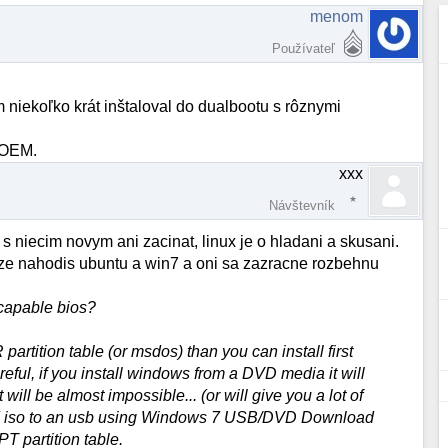
menom
Používateľ
iekoľko krát inštaloval do dualbootu s rôznymi
 OEM.
xxx
Návštevník
s niecim novym ani zacinat, linux je o hladani a skusani.
, ze nahodis ubuntu a win7 a oni sa zazracne rozbehnu
capable bios?
artition table (or msdos) than you can install first
eful, if you install windows from a DVD media it will
ill be almost impossible... (or will give you a lot of
in7 iso to an usb using Windows 7 USB/DVD Download
T partition table.