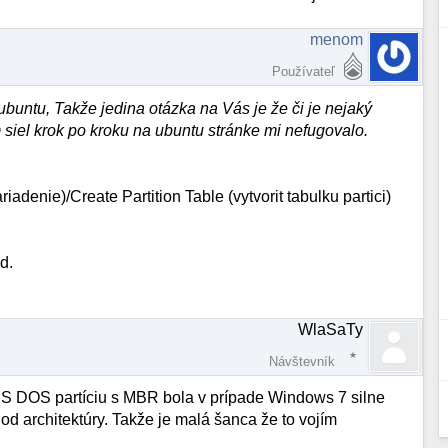
menom
Používateľ
buntu, Takže jedina otázka na Vás je že či je nejaký
 siel krok po kroku na ubuntu stránke mi nefugovalo.
adenie)/Create Partition Table (vytvorit tabulku partici)
d.
WlaSaTy
Návštevník
 MS DOS partíciu s MBR bola v prípade Windows 7 silne
 od architektúry. Takže je malá šanca že to vojím