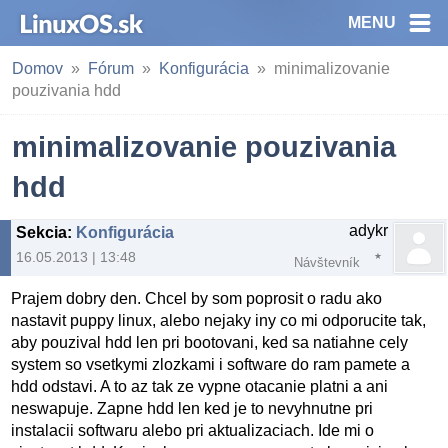
MENU
Domov
Fórum
Konfigurácia
minimalizovanie
pouzivania hdd
minimalizovanie pouzivania
hdd
adykr
Sekcia
:
Konfigurácia
16.05.2013 | 13:48
Návštevník
Prajem dobry den. Chcel by som poprosit o radu ako
nastavit puppy linux, alebo nejaky iny co mi odporucite tak,
aby pouzival hdd len pri bootovani, ked sa natiahne cely
system so vsetkymi zlozkami i software do ram pamete a
hdd odstavi. A to az tak ze vypne otacanie platni a ani
neswapuje. Zapne hdd len ked je to nevyhnutne pri
instalacii softwaru alebo pri aktualizaciach. Ide mi o