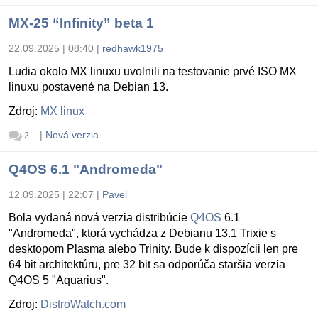
MX-25 “Infinity” beta 1
22.09.2025 | 08:40
|
redhawk1975
Ludia okolo MX linuxu uvolnili na testovanie prvé ISO MX
linuxu postavené na Debian 13.
Zdroj:
MX linux
|
Nová verzia
2
Q4OS 6.1 "Andromeda"
12.09.2025 | 22:07
|
Pavel
Bola vydaná nová verzia distribúcie
Q4OS
6.1
"Andromeda", ktorá vychádza z Debianu 13.1 Trixie s
desktopom Plasma alebo Trinity. Bude k dispozícii len pre
64 bit architektúru, pre 32 bit sa odporúča staršia verzia
Q4OS 5 "Aquarius".
Zdroj:
DistroWatch.com