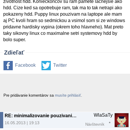
zivotnost hdd. Konieckoncov su ram pamete lacnejsie ako
hdd. Cize ked sa opotrebuje ram, tak ma to tak netrapi ako
pokazeny hdd. Puppy linux pouzivam na laptope ale mam
aj PC kvoli hram so sedmickou a vsimol som si ze windows
pridavne hardisky vypina (okrem toho hlavneho). Mat preto
taky sikovny linux co maximalne setri systemovy hdd by
bolo super.
Zdieľať
Facebook
Twitter
Pre pridávanie komentárov sa
musíte prihlásiť
.
WlaSaTy
RE: minimalizovanie pouzivania hdd
16.05.2013 | 19:13
Návštevník