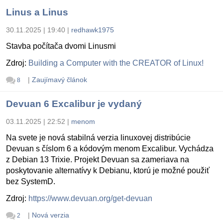
Linus a Linus
30.11.2025 | 19:40
|
redhawk1975
Stavba počítača dvomi Linusmi
Zdroj:
Building a Computer with the CREATOR of Linux!
|
Zaujímavý článok
8
Devuan 6 Excalibur je vydaný
03.11.2025 | 22:52
|
menom
Na svete je nová stabilná verzia linuxovej distribúcie
Devuan s číslom 6 a kódovým menom Excalibur. Vychádza
z Debian 13 Trixie. Projekt Devuan sa zameriava na
poskytovanie alternatívy k Debianu, ktorú je možné použiť
bez SystemD.
Zdroj:
https://www.devuan.org/get-devuan
|
Nová verzia
2