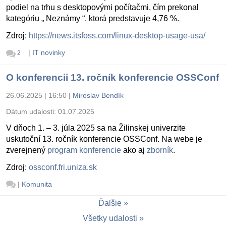
podiel na trhu s desktopovými počítačmi, čím prekonal
kategóriu „ Neznámy “, ktorá predstavuje 4,76 %.
Zdroj:
https://news.itsfoss.com/linux-desktop-usage-usa/
|
IT novinky
2
O konferencii 13. ročník konferencie OSSConf
26.06.2025 | 16:50
|
Miroslav Bendík
Dátum udalosti:
01.07.2025
V dňoch 1. – 3. júla 2025 sa na Žilinskej univerzite
uskutoční 13. ročník konferencie OSSConf. Na webe je
zverejnený
program konferencie
ako aj
zborník
.
Zdroj:
ossconf.fri.uniza.sk
|
Komunita
Ďalšie
Všetky udalosti