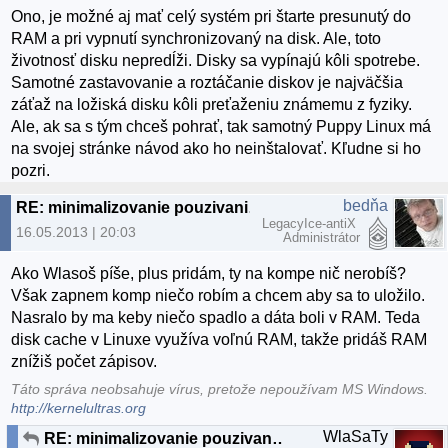
Ono, je možné aj mať celý systém pri štarte presunutý do
RAM a pri vypnutí synchronizovaný na disk. Ale, toto
životnosť disku nepredĺži. Disky sa vypínajú kôli spotrebe.
Samotné zastavovanie a roztáčanie diskov je najväčšia
záťaž na ložiská disku kôli preťaženiu známemu z fyziky.
Ale, ak sa s tým chceš pohrať, tak samotný Puppy Linux má
na svojej stránke návod ako ho neinštalovať. Kľudne si ho
pozri.
bedňa
RE: minimalizovanie pouzivania hdd
LegacyIce-antiX
16.05.2013 | 20:03
Administrátor
Ako Wlasoš píše, plus pridám, ty na kompe nič nerobíš?
Však zapnem komp niečo robím a chcem aby sa to uložilo.
Nasralo by ma keby niečo spadlo a dáta boli v RAM. Teda
disk cache v Linuxe využíva voľnú RAM, takže pridáš RAM
znížiš počet zápisov.
Táto správa neobsahuje vírus, pretože nepoužívam MS Windows.
http://kernelultras.org
WlaSaTy
RE: minimalizovanie pouzivania hdd