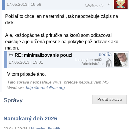
17.05.2013 | 18:56
Návštevník
Pokiaľ to chce len na terminál, tak nepotrebuje zápis na
disk.
Ale, každopádne tá príručka na ktorú som odkazoval
existuje a je určená presne na pokrytie požiadaviek ako
má on.
bedňa
RE: minimalizovanie pouzivania hdd
LegacyIce-antiX
17.05.2013 | 19:31
Administrátor
V tom prípade áno.
Táto správa neobsahuje vírus, pretože nepoužívam MS
Windows.
http://kernelultras.org
Správy
Pridať správu
Namakaný deň 2026
20.04 | 20:25
|
Miroslav Bendík