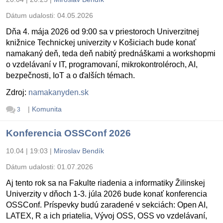
Dátum udalosti:
04.05.2026
Dňa 4. mája 2026 od 9:00 sa v priestoroch Univerzitnej
knižnice Technickej univerzity v Košiciach bude konať
namakaný deň, teda deň nabitý prednáškami a workshopmi
o vzdelávaní v IT, programovaní, mikrokontroléroch, AI,
bezpečnosti, IoT a o ďalších témach.
Zdroj:
namakanyden.sk
|
Komunita
3
Konferencia OSSConf 2026
10.04 | 19:03
|
Miroslav Bendík
Dátum udalosti:
01.07.2026
Aj tento rok sa na Fakulte riadenia a informatiky Žilinskej
Univerzity v dňoch 1-3. júla 2026 bude konať konferencia
OSSConf. Príspevky budú zaradené v sekciách: Open AI,
LATEX, R a ich priatelia, Vývoj OSS, OSS vo vzdelávaní,