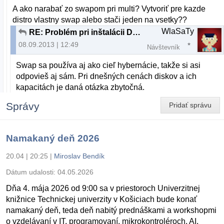
A ako narabať zo swapom pri multi? Vytvoriť pre kazde
distro vlastny swap alebo stači jeden na vsetky??
WlaSaTy
RE: Problém pri inštalácii Debian 7.1.0
08.09.2013 | 12:49
Návštevník
Swap sa používa aj ako cieľ hybernácie, takže si asi
odpovieš aj sám. Pri dnešných cenách diskov a ich
kapacitách je daná otázka zbytočná.
Správy
Pridať správu
Namakaný deň 2026
20.04 | 20:25
|
Miroslav Bendík
Dátum udalosti:
04.05.2026
Dňa 4. mája 2026 od 9:00 sa v priestoroch Univerzitnej
knižnice Technickej univerzity v Košiciach bude konať
namakaný deň, teda deň nabitý prednáškami a workshopmi
o vzdelávaní v IT, programovaní, mikrokontroléroch, AI,