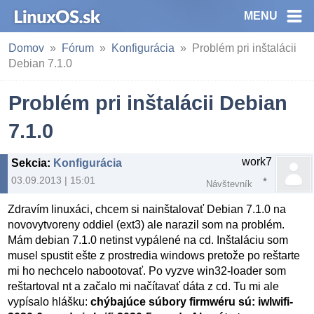
MENU
Domov
Fórum
Konfigurácia
Problém pri inštalácii
Debian 7.1.0
Problém pri inštalácii Debian
7.1.0
work7
Sekcia
:
Konfigurácia
03.09.2013 | 15:01
Návštevník
Zdravím linuxáci, chcem si nainštalovať Debian 7.1.0 na
novovytvoreny oddiel (ext3) ale narazil som na problém.
Mám debian 7.1.0 netinst vypálené na cd. Inštaláciu som
musel spustit ešte z prostredia windows pretože po reštarte
mi ho nechcelo nabootovať. Po vyzve win32-loader som
reštartoval nt a začalo mi načítavať dáta z cd. Tu mi ale
vypísalo hlášku:
chýbajúce súbory firmwéru sú: iwlwifi-