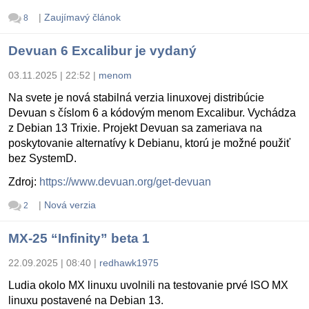
|
Zaujímavý článok
8
Devuan 6 Excalibur je vydaný
03.11.2025 | 22:52
|
menom
Na svete je nová stabilná verzia linuxovej distribúcie
Devuan s číslom 6 a kódovým menom Excalibur. Vychádza
z Debian 13 Trixie. Projekt Devuan sa zameriava na
poskytovanie alternatívy k Debianu, ktorú je možné použiť
bez SystemD.
Zdroj:
https://www.devuan.org/get-devuan
|
Nová verzia
2
MX-25 “Infinity” beta 1
22.09.2025 | 08:40
|
redhawk1975
Ludia okolo MX linuxu uvolnili na testovanie prvé ISO MX
linuxu postavené na Debian 13.