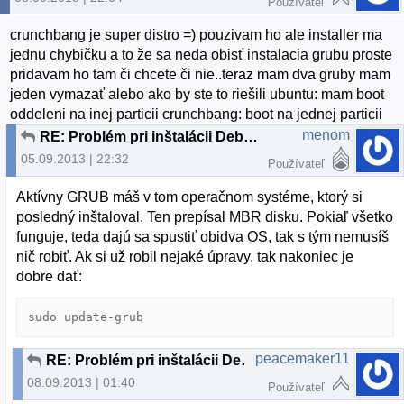
Používateľ
crunchbang je super distro =) pouzivam ho ale installer ma
jednu chybičku a to že sa neda obisť instalacia grubu proste
pridavam ho tam či chcete či nie..teraz mam dva gruby mam
jeden vymazať alebo ako by ste to riešili ubuntu: mam boot
oddeleni na inej particii crunchbang: boot na jednej particii
menom
RE: Problém pri inštalácii Debian 7.1.0
05.09.2013 | 22:32
Používateľ
Aktívny GRUB máš v tom operačnom systéme, ktorý si
posledný inštaloval. Ten prepísal MBR disku. Pokiaľ všetko
funguje, teda dajú sa spustiť obidva OS, tak s tým nemusíš
nič robiť. Ak si už robil nejaké úpravy, tak nakoniec je
dobre dať:
sudo update-grub
peacemaker11
RE: Problém pri inštalácii Debian 7.1.0
08.09.2013 | 01:40
Používateľ