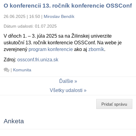
O konferencii 13. ročník konferencie OSSConf
26.06.2025 | 16:50
|
Miroslav Bendík
Dátum udalosti:
01.07.2025
V dňoch 1. – 3. júla 2025 sa na Žilinskej univerzite
uskutoční 13. ročník konferencie OSSConf. Na webe je
zverejnený
program konferencie
ako aj
zborník
.
Zdroj:
ossconf.fri.uniza.sk
|
Komunita
Ďalšie
Všetky udalosti
Pridať správu
Anketa