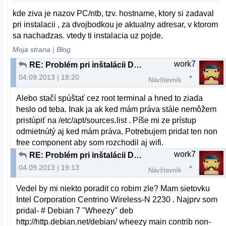
kde ziva je nazov PC/ntb, tzv. hostname, ktory si zadaval
pri instalacii , za dvojbodkou je aktualny adresar, v ktorom
sa nachadzas. vtedy ti instalacia uz pojde.
Moja strana
|
Blog
work7
RE: Problém pri inštalácii Debian 7.1.0
04.09.2013 | 18:20
Návštevník
Alebo stačí spúštať cez root terminal a hned to ziada
heslo od teba. Inak ja ak ked mám práva stále nemôžem
pristúpiť na /etc/apt/sources.list . Píše mi ze prístup
odmietnútý aj ked mám práva. Potrebujem pridat ten non
free component aby som rozchodil aj wifi.
work7
RE: Problém pri inštalácii Debian 7.1.0
04.09.2013 | 19:13
Návštevník
Vedel by mi niekto poradit co robim zle? Mam sietovku
Intel Corporation Centrino Wireless-N 2230 . Najprv som
pridal- # Debian 7 "Wheezy" deb
http://http.debian.net/debian/ wheezy main contrib non-