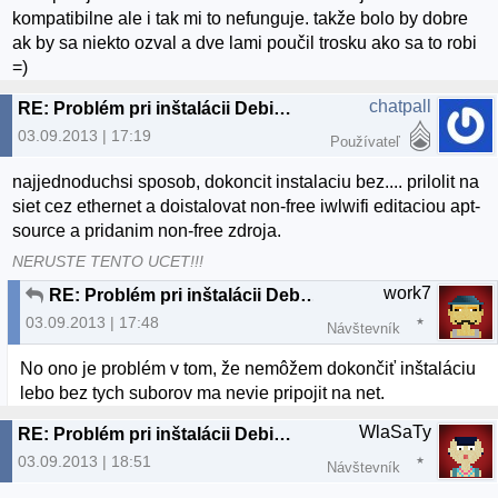
kompatibilne ale i tak mi to nefunguje. takže bolo by dobre
ak by sa niekto ozval a dve lami poučil trosku ako sa to robi
=)
chatpall
RE: Problém pri inštalácii Debian 7.1.0
03.09.2013 | 17:19
Používateľ
najjednoduchsi sposob, dokoncit instalaciu bez.... prilolit na
siet cez ethernet a doistalovat non-free iwlwifi editaciou apt-
source a pridanim non-free zdroja.
NERUSTE TENTO UCET!!!
work7
RE: Problém pri inštalácii Debian 7.1.0
03.09.2013 | 17:48
Návštevník
No ono je problém v tom, že nemôžem dokončiť inštaláciu
lebo bez tych suborov ma nevie pripojit na net.
WlaSaTy
RE: Problém pri inštalácii Debian 7.1.0
03.09.2013 | 18:51
Návštevník