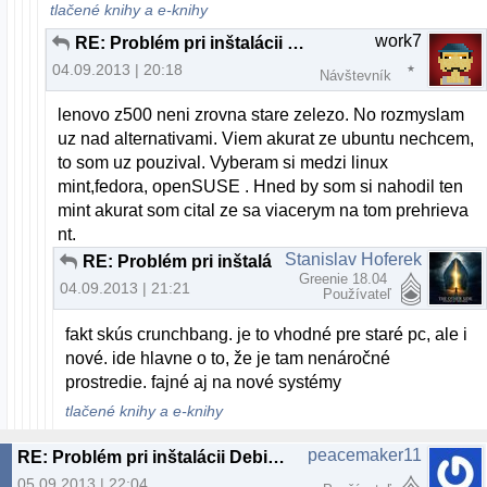
tlačené knihy a e-knihy
work7
RE: Problém pri inštalácii Debian 7.1.0
04.09.2013 | 20:18
Návštevník
lenovo z500 neni zrovna stare zelezo. No rozmyslam
uz nad alternativami. Viem akurat ze ubuntu nechcem,
to som uz pouzival. Vyberam si medzi linux
mint,fedora, openSUSE . Hned by som si nahodil ten
mint akurat som cital ze sa viacerym na tom prehrieva
nt.
Stanislav Hoferek
RE: Problém pri inštalácii Debian 7.1.0
Greenie 18.04
04.09.2013 | 21:21
Používateľ
fakt skús crunchbang. je to vhodné pre staré pc, ale i
nové. ide hlavne o to, že je tam nenáročné
prostredie. fajné aj na nové systémy
tlačené knihy a e-knihy
peacemaker11
RE: Problém pri inštalácii Debian 7.1.0
05.09.2013 | 22:04