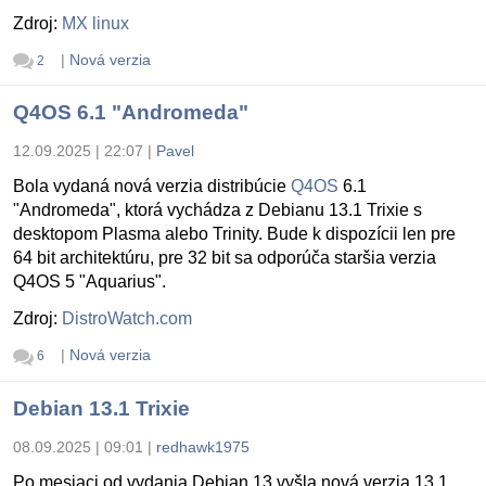
Zdroj:
MX linux
|
Nová verzia
2
Q4OS 6.1 "Andromeda"
12.09.2025 | 22:07
|
Pavel
Bola vydaná nová verzia distribúcie
Q4OS
6.1
"Andromeda", ktorá vychádza z Debianu 13.1 Trixie s
desktopom Plasma alebo Trinity. Bude k dispozícii len pre
64 bit architektúru, pre 32 bit sa odporúča staršia verzia
Q4OS 5 "Aquarius".
Zdroj:
DistroWatch.com
|
Nová verzia
6
Debian 13.1 Trixie
08.09.2025 | 09:01
|
redhawk1975
Po mesiaci od vydania Debian 13 vyšla nová verzia 13.1.