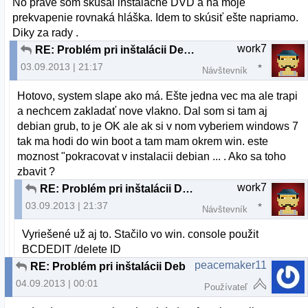
No práve som skúšal inštalačné DVD a na moje
prekvapenie rovnaká hláška. Idem to skúsiť ešte napriamo.
Diky za rady .
work7
RE: Problém pri inštalácii Debian 7.1.0
03.09.2013 | 21:17
Návštevník
Hotovo, system slape ako má. Ešte jedna vec ma ale trapi
a nechcem zakladať nove vlakno. Dal som si tam aj
debian grub, to je OK ale ak si v nom vyberiem windows 7
tak ma hodi do win boot a tam mam okrem win. este
moznost "pokracovat v instalacii debian ... . Ako sa toho
zbavit ?
work7
RE: Problém pri inštalácii Debian 7.1.0
03.09.2013 | 21:37
Návštevník
Vyriešené už aj to. Stačilo vo win. console použit
BCDEDIT /delete ID
peacemaker11
RE: Problém pri inštalácii Debian 7.1.0
04.09.2013 | 00:01
Používateľ