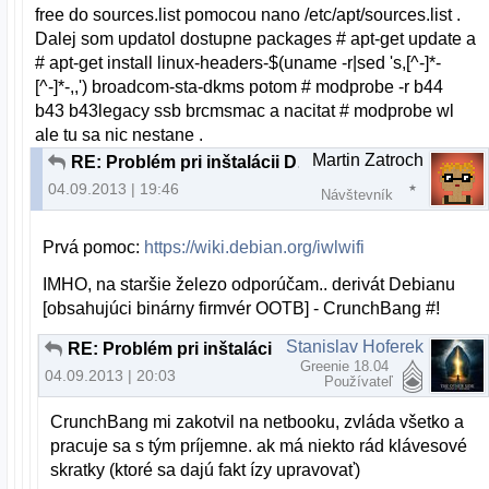
free do sources.list pomocou nano /etc/apt/sources.list .
Dalej som updatol dostupne packages # apt-get update a
# apt-get install linux-headers-$(uname -r|sed 's,[^-]*-
[^-]*-,,') broadcom-sta-dkms potom # modprobe -r b44
b43 b43legacy ssb brcmsmac a nacitat # modprobe wl
ale tu sa nic nestane .
Martin Zatroch
RE: Problém pri inštalácii Debian 7.1.0
04.09.2013 | 19:46
Návštevník
Prvá pomoc:
https://wiki.debian.org/iwlwifi
IMHO, na staršie železo odporúčam.. derivát Debianu
[obsahujúci binárny firmvér OOTB] - CrunchBang #!
Stanislav Hoferek
RE: Problém pri inštalácii Debian 7.1.0
Greenie 18.04
04.09.2013 | 20:03
Používateľ
CrunchBang mi zakotvil na netbooku, zvláda všetko a
pracuje sa s tým príjemne. ak má niekto rád klávesové
skratky (ktoré sa dajú fakt ízy upravovať)