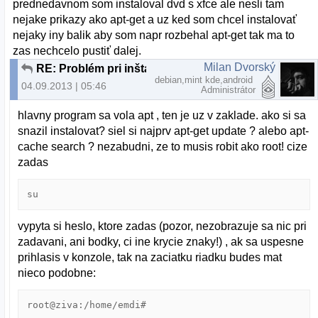
prednedavnom som instaloval dvd s xfce ale nesli tam
nejake prikazy ako apt-get a uz ked som chcel instalovať
nejaky iny balik aby som napr rozbehal apt-get tak ma to
zas nechcelo pustiť dalej.
Milan Dvorský
RE: Problém pri inštalácii Debian 7.1.0
debian,mint kde,android
04.09.2013 | 05:46
Administrátor
hlavny program sa vola apt , ten je uz v zaklade. ako si sa
snazil instalovat? siel si najprv apt-get update ? alebo apt-
cache search ? nezabudni, ze to musis robit ako root! cize
zadas
su
vypyta si heslo, ktore zadas (pozor, nezobrazuje sa nic pri
zadavani, ani bodky, ci ine krycie znaky!) , ak sa uspesne
prihlasis v konzole, tak na zaciatku riadku budes mat
nieco podobne:
root@ziva:/home/emdi#