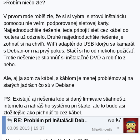
>Robím niečo zle?
V prvom rade robíš zle, že si si vybral sieťovú inštaláciu
pomocou nie veľmi podporovanej sieťovej karty.
Najjednoduchšie riešenie, teda pripojiť sieť cez kábel do
routera už odznelo. Druhé najjednoduchšie riešenie je
zohnať si na chvíľu WiFi adaptér do USB ktorýu sa kamaráti
s Debian-om na prvý pokus. Stačí si ho od niekoho požičať.
Tretie riešenie je stiahnúť si inštalačné DVD a robiť to z
neho.
Ale, aj ja som za kábel, s káblom je menej problémov aj na
starých jadrách čo sú v Debiane.
PS: Existujú aj riešenia kde si daný firmware stiahneš z
internetu a nahráš ho systému pri štarte, ale to bude asi
zložitejšie ako pichnúť to cez kábel.
work7
RE: Problém pri inštalácii Debian 7.1.0
03.09.2013 | 19:37
Návštevník