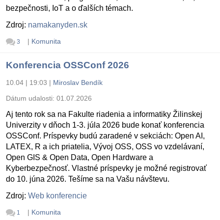
bezpečnosti, IoT a o ďalších témach.
Zdroj:
namakanyden.sk
|
Komunita
3
Konferencia OSSConf 2026
10.04 | 19:03
|
Miroslav Bendík
Dátum udalosti:
01.07.2026
Aj tento rok sa na Fakulte riadenia a informatiky Žilinskej
Univerzity v dňoch 1-3. júla 2026 bude konať konferencia
OSSConf. Príspevky budú zaradené v sekciách: Open AI,
LATEX, R a ich priatelia, Vývoj OSS, OSS vo vzdelávaní,
Open GIS & Open Data, Open Hardware a
Kyberbezpečnosť. Vlastné príspevky je možné registrovať
do 10. júna 2026. Tešíme sa na Vašu návštevu.
Zdroj:
Web konferencie
|
Komunita
1