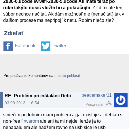
2030-6.ucode iwlwifi-2030-5.ucode Ak máte teraz po
ruke takýto nosič vložte ho a pokračujte.
Z cd mi ale ten
súbor nechce načítať. Ak dám možnosť nie (nenačítať) tak v
ďalšom procese ma nepripojí k netu. Robím niečo zle?
Zdieľať
Facebook
Twitter
Pre pridávanie komentárov sa
musíte prihlásiť
.
peacemaker11
RE: Problém pri inštalácii Debian 7.1.0
03.09.2013 | 16:54
Používateľ
s niečim podobnim mam problem aj ja. existuje aj debian s
non-free
firwarom
ale ani ta mi nejde. lenže ja to
nenapalujem ale hadžem rovno na usb sice je usb