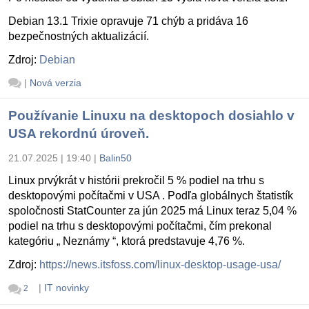
Debian 13.1 Trixie opravuje 71 chýb a pridáva 16
bezpečnostných aktualizácií.
Zdroj:
Debian
|
Nová verzia
Používanie Linuxu na desktopoch dosiahlo v
USA rekordnú úroveň.
21.07.2025 | 19:40
|
Balin50
Linux prvýkrát v histórii prekročil 5 % podiel na trhu s
desktopovými počítačmi v USA . Podľa globálnych štatistík
spoločnosti StatCounter za jún 2025 má Linux teraz 5,04 %
podiel na trhu s desktopovými počítačmi, čím prekonal
kategóriu „ Neznámy “, ktorá predstavuje 4,76 %.
Zdroj:
https://news.itsfoss.com/linux-desktop-usage-usa/
|
IT novinky
2