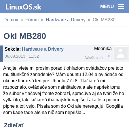
MENU
Domov
Fórum
Hardware a Drivery
Oki MB280
Oki MB280
Moonika
Sekcia
:
Hardware a Drivery
06.09.2013 | 11:52
Návštevník
Ahojte, viete mi prosím poradiť ohľadom ovládačov pre toto
multifunkčné zariadenie? Mám ubuntu 12.04 a ovládače od
oki pre linux sú len pre Ubuntu 7 či 8. Tlačiareň mi
rozpoznalo, ovládače som nainštalovala ale napriek tomu
že súbor v tlačovej fronte zobrazí, spracúva aj sa tvári že ho
vytlačilo, tak tlačiareň iba najskôr napíše čakajte a potom
pípne a toť vsjo. Písala som do Oki ale nereagujú. Googlila
som kade tade ale na nič som neprišla...
Zdieľať