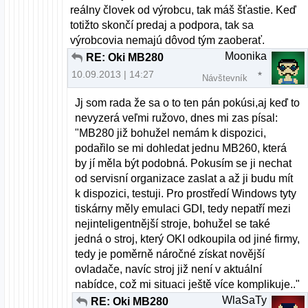
reálny človek od výrobcu, tak máš šťastie. Keď
totižto skončí predaj a podpora, tak sa
výrobcovia nemajú dôvod tým zaoberať.
Moonika
RE: Oki MB280
10.09.2013 | 14:27
Návštevník
Jj som rada že sa o to ten pán pokúsi,aj keď to
nevyzerá veľmi ružovo, dnes mi zas písal:
"MB280 již bohužel nemám k dispozici,
podařilo se mi dohledat jednu MB260, která
by jí měla být podobná. Pokusím se ji nechat
od servisní organizace zaslat a až ji budu mít
k dispozici, testuji. Pro prostředí Windows tyty
tiskárny měly emulaci GDI, tedy nepatří mezi
nejinteligentnější stroje, bohužel se také
jedná o stroj, který OKI odkoupila od jiné firmy,
tedy je poměrně náročné získat novější
ovladače, navíc stroj již není v aktuální
nabídce, což mi situaci ještě více komplikuje.."
WlaSaTy
RE: Oki MB280