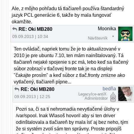
Ale, z môjho pohľadu tá tlačiareň používa štandardný
jazyk PCL generácie 6, takže by mala fungovať
okamžite.
Moonika
RE: Oki MB280
09.09.2013 | 10:34
Návštevník
Ten ovládač, napriek tomu že je to aktualizované v
2010 je pre ubuntu 7.10, ten mám nainštalovaný. Tá
tlačiareň nejaké spojenie s pc má, lebo keď sa tlačený
súbor zobrazí v tlačovej fronte tak je na displeji
"čakajte prosím" a keď súbor z tlač.fronty zmizne ako
vytlačený, tlačiareň pípne...
bedňa
RE: Oki MB280
LegacyIce-antiX
09.09.2013 | 12:25
Administrátor
Pozri sa, či sa ti nehromadia nevytlačené úlohy v
/var/spool. Inak Wlasoš hovoril aby si ten driver
odinštalovala a tlačiareň by mala ísť aj bez neho, tým
že si systém zvolí sám ten správny. Proste pripojíš