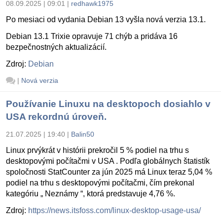
08.09.2025 | 09:01
|
redhawk1975
Po mesiaci od vydania Debian 13 vyšla nová verzia 13.1.
Debian 13.1 Trixie opravuje 71 chýb a pridáva 16
bezpečnostných aktualizácií.
Zdroj:
Debian
|
Nová verzia
Používanie Linuxu na desktopoch dosiahlo v
USA rekordnú úroveň.
21.07.2025 | 19:40
|
Balin50
Linux prvýkrát v histórii prekročil 5 % podiel na trhu s
desktopovými počítačmi v USA . Podľa globálnych štatistík
spoločnosti StatCounter za jún 2025 má Linux teraz 5,04 %
podiel na trhu s desktopovými počítačmi, čím prekonal
kategóriu „ Neznámy “, ktorá predstavuje 4,76 %.
Zdroj:
https://news.itsfoss.com/linux-desktop-usage-usa/