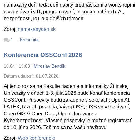
namakaný deň, teda deň nabitý prednáškami a workshopmi
o vzdelávaní v IT, programovaní, mikrokontroléroch, AI,
bezpečnosti, IoT a o ďalších témach.
Zdroj:
namakanyden.sk
|
Komunita
3
Konferencia OSSConf 2026
10.04 | 19:03
|
Miroslav Bendík
Dátum udalosti:
01.07.2026
Aj tento rok sa na Fakulte riadenia a informatiky Žilinskej
Univerzity v dňoch 1-3. júla 2026 bude konať konferencia
OSSConf. Príspevky budú zaradené v sekciách: Open AI,
LATEX, R a ich priatelia, Vývoj OSS, OSS vo vzdelávaní,
Open GIS & Open Data, Open Hardware a
Kyberbezpečnosť. Vlastné príspevky je možné registrovať
do 10. júna 2026. Tešíme sa na Vašu návštevu.
Zdroj:
Web konferencie