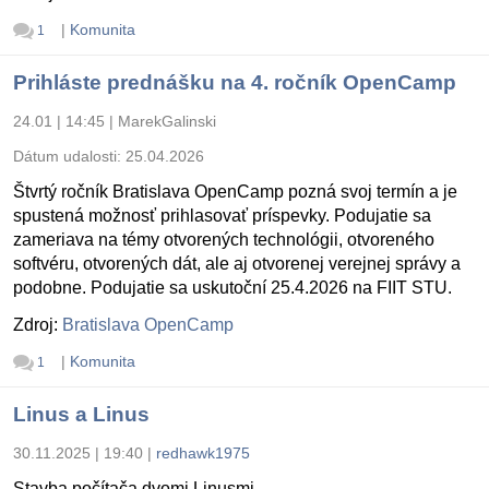
|
Komunita
1
Prihláste prednášku na 4. ročník OpenCamp
24.01 | 14:45
|
MarekGalinski
Dátum udalosti:
25.04.2026
Štvrtý ročník Bratislava OpenCamp pozná svoj termín a je
spustená možnosť prihlasovať príspevky. Podujatie sa
zameriava na témy otvorených technológii, otvoreného
softvéru, otvorených dát, ale aj otvorenej verejnej správy a
podobne. Podujatie sa uskutoční 25.4.2026 na FIIT STU.
Zdroj:
Bratislava OpenCamp
|
Komunita
1
Linus a Linus
30.11.2025 | 19:40
|
redhawk1975
Stavba počítača dvomi Linusmi