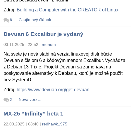
Zdroj:
Building a Computer with the CREATOR of Linux!
|
Zaujímavý článok
8
Devuan 6 Excalibur je vydaný
03.11.2025 | 22:52
|
menom
Na svete je nová stabilná verzia linuxovej distribúcie
Devuan s číslom 6 a kódovým menom Excalibur. Vychádza
z Debian 13 Trixie. Projekt Devuan sa zameriava na
poskytovanie alternatívy k Debianu, ktorú je možné použiť
bez SystemD.
Zdroj:
https://www.devuan.org/get-devuan
|
Nová verzia
2
MX-25 “Infinity” beta 1
22.09.2025 | 08:40
|
redhawk1975