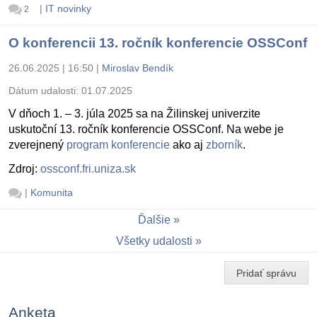
|
IT novinky
2
O konferencii 13. ročník konferencie OSSConf
26.06.2025 | 16:50
|
Miroslav Bendík
Dátum udalosti:
01.07.2025
V dňoch 1. – 3. júla 2025 sa na Žilinskej univerzite
uskutoční 13. ročník konferencie OSSConf. Na webe je
zverejnený
program konferencie
ako aj
zborník
.
Zdroj:
ossconf.fri.uniza.sk
|
Komunita
Ďalšie
Všetky udalosti
Pridať správu
Anketa