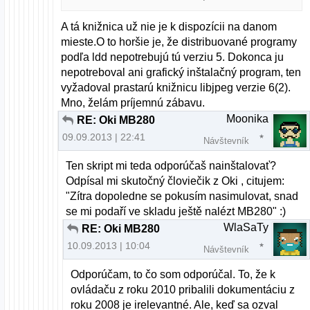
A tá knižnica už nie je k dispozícii na danom
mieste.O to horšie je, že distribuované programy
podľa ldd nepotrebujú tú verziu 5. Dokonca ju
nepotreboval ani grafický inštalačný program, ten
vyžadoval prastarú knižnicu libjpeg verzie 6(2).
Mno, želám príjemnú zábavu.
Moonika
RE: Oki MB280
09.09.2013 | 22:41
Návštevník
Ten skript mi teda odporúčaš nainštalovať?
Odpísal mi skutočný človiečik z Oki , citujem:
"Zítra dopoledne se pokusím nasimulovat, snad
se mi podaří ve skladu ještě nalézt MB280" :)
WlaSaTy
RE: Oki MB280
10.09.2013 | 10:04
Návštevník
Odporúčam, to čo som odporúčal. To, že k
ovládaču z roku 2010 pribalili dokumentáciu z
roku 2008 je irelevantné. Ale, keď sa ozval