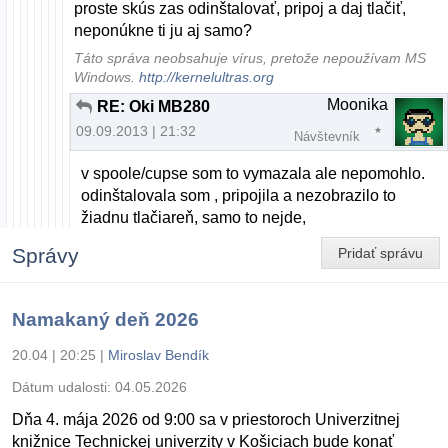
proste skús zas odinštalovať, pripoj a daj tlačiť,
neponúkne ti ju aj samo?
Táto správa neobsahuje vírus, pretože nepoužívam MS
Windows.
http://kernelultras.org
Moonika
RE: Oki MB280
09.09.2013 | 21:32
Návštevník
v spoole/cupse som to vymazala ale nepomohlo.
odinštalovala som , pripojila a nezobrazilo to
žiadnu tlačiareň, samo to nejde,
Správy
Pridať správu
Namakaný deň 2026
20.04 | 20:25
|
Miroslav Bendík
Dátum udalosti:
04.05.2026
Dňa 4. mája 2026 od 9:00 sa v priestoroch Univerzitnej
knižnice Technickej univerzity v Košiciach bude konať