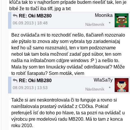
kľúča tak to v najhoršom prípade budem rieešiť tak, len je
blbé že to tlačí iba tiff, jpg a txt
Moonika
RE: Oki MB280
06.09.2013 | 18:48
Návštevník
Bez ovládača mi to rozchodiť nešlo, tlačiareň rozoznalo
ale pýtalo to znova aby som vybrala typ zariadenia(aj
keď ho už samo rozoznalo), ten v tom podzozname
nebol tak tam bola možnosť zadať ppd súbor, ten som
našla na inštalačnom cd(pre windows :P ) a nešlo to.
Mala by som ten linuxácky ovládač odinštalovať? Môže
to robiť šarapatu? Som moták, viem
WlaSaTy
RE: Oki MB280
08.09.2013 | 13:53
Návštevník
Takže si ani neskontrolovala či to funguje a rovno si
nainštalovala prastarý ovládač z CDčka. Pokiaľ
preferuješ ísť do toho po hlave, ta sa pozri na ovládač u
výrobcu pre modelovú radu MB200. Má to tam z konca
roku 2010.