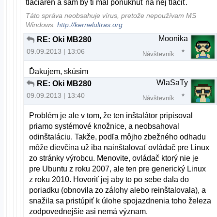
tlačiareň a sám by ti mal ponúknuť na nej tlačiť.
Táto správa neobsahuje vírus, pretože nepoužívam MS
Windows.
http://kernelultras.org
Moonika
RE: Oki MB280
09.09.2013 | 13:06
Návštevník
Ďakujem, skúsim
WlaSaTy
RE: Oki MB280
09.09.2013 | 13:40
Návštevník
Problém je ale v tom, že ten inštalátor pripisoval
priamo systémové knožnice, a neobsahoval
odinštaláciu. Takže, podľa môjho zbežného odhadu
môže dievčina už iba nainštalovať ovládač pre Linux
zo stránky výrobcu. Menovite, ovládač ktorý nie je
pre Ubuntu z roku 2007, ale ten pre generický Linux
z roku 2010. Hovoriť jej aby to po sebe dala do
poriadku (obnovila zo zálohy alebo reinštalovala), a
snažila sa pristúpiť k úlohe spojazdnenia toho železa
zodpovednejšie asi nemá význam.