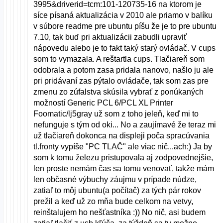
3995&driverid=tcm:101-120735-16 na ktorom je
síce písaná aktualizácia v 2010 ale priamo v balíku
v súbore readme pre ubuntu píšu že je to pre ubuntu
7.10, tak buď pri aktualizácii zabudli upraviť
nápovedu alebo je to fakt taký starý ovládač. V cups
som to vymazala. A reštartla cups. Tlačiareň som
odobrala a potom zasa pridala nanovo, našlo ju ale
pri pridávaní zas pýtalo ovládače, tak som zas pre
zmenu zo zúfalstva skúsila vybrať z ponúkaných
možností Generic PCL 6/PCL XL Printer
Foomatic/lj5gray už som z toho jeleň, keď mi to
nefunguje s tým od oki... No a zaujímavé že teraz mi
už tlačiareň dokonca na displeji poča spracúvania
tl.fronty vypíše "PC TLAČ" ale viac nič...ach:) Ja by
som k tomu železu pristupovala aj zodpovednejšie,
len proste nemám čas sa tomu venovať, takže mám
len občasné výbuchy záujmu v prípade núdze,
zatiaľ to môj ubuntu(a počítač) za tých pár rokov
prežil a keď už zo mňa bude celkom na vetvy,
reinštalujem ho nešťastníka :)) No nič, asi budem