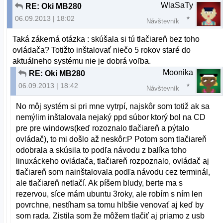
WlaSaTy
RE: Oki MB280
06.09.2013 | 18:02
Návštevník
Taká zákerná otázka : skúšala si tú tlačiareň bez toho
ovládača? Totižto inštalovať niečo 5 rokov staré do
aktuálneho systému nie je dobrá voľba.
Moonika
RE: Oki MB280
06.09.2013 | 18:42
Návštevník
No môj systém si pri mne vytrpí, najskôr som totiž ak sa
nemýlim inštalovala nejaký ppd súbor ktorý bol na CD
pre pre windows(keď rozoznalo tlačiareň a pýtalo
ovládač), to mi došlo až neskôr:P Potom som tlačiareň
odobrala a skúsila to podľa návodu z balíka toho
linuxáckeho ovládača, tlačiareň rozpoznalo, ovládač aj
tlačiareň som nainštalovala podľa návodu cez terminál,
ale tlačiareň netlačí. Ak píšem bludy, berte ma s
rezervou, síce mám ubuntu 3roky, ale robím s ním len
povrchne, nestíham sa tomu hlbšie venovať aj keď by
som rada. Zistila som že môžem tlačiť aj priamo z usb