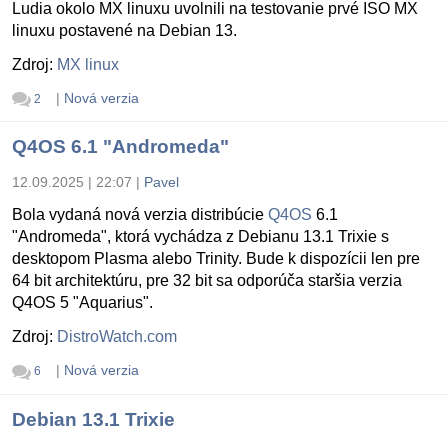
Ludia okolo MX linuxu uvolnili na testovanie prvé ISO MX
linuxu postavené na Debian 13.
Zdroj:
MX linux
|
Nová verzia
2
Q4OS 6.1 "Andromeda"
12.09.2025 | 22:07
|
Pavel
Bola vydaná nová verzia distribúcie
Q4OS
6.1
"Andromeda", ktorá vychádza z Debianu 13.1 Trixie s
desktopom Plasma alebo Trinity. Bude k dispozícii len pre
64 bit architektúru, pre 32 bit sa odporúča staršia verzia
Q4OS 5 "Aquarius".
Zdroj:
DistroWatch.com
|
Nová verzia
6
Debian 13.1 Trixie