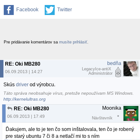
Facebook
Twitter
Pre pridávanie komentárov sa
musíte prihlásiť
.
bedňa
RE: Oki MB280
LegacyIce-antiX
06.09.2013 | 14:27
Administrátor
Skús
driver
od výrobcu.
Táto správa neobsahuje vírus, pretože nepoužívam MS Windows.
http://kernelultras.org
Moonika
RE: Oki MB280
06.09.2013 | 17:49
Návštevník
Ďakujem, ale to je ten čo som inštalovala, ten čo je robený
pre starý ubuntu 7 či 8 a netlačí mi to s ním