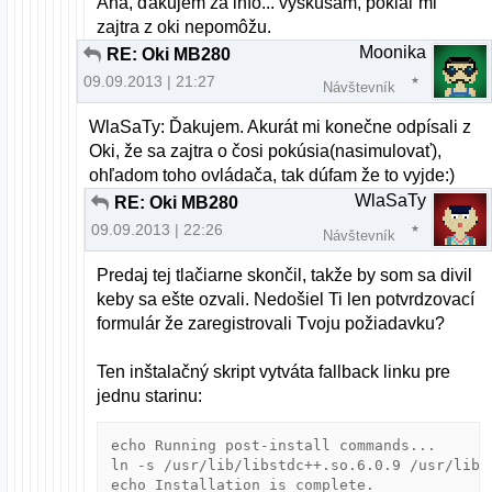
Aha, ďakujem za info... vyskúšam, pokiaľ mi
zajtra z oki nepomôžu.
Moonika
RE: Oki MB280
09.09.2013 | 21:27
Návštevník
WlaSaTy: Ďakujem. Akurát mi konečne odpísali z
Oki, že sa zajtra o čosi pokúsia(nasimulovať),
ohľadom toho ovládača, tak dúfam že to vyjde:)
WlaSaTy
RE: Oki MB280
09.09.2013 | 22:26
Návštevník
Predaj tej tlačiarne skončil, takže by som sa divil
keby sa ešte ozvali. Nedošiel Ti len potvrdzovací
formulár že zaregistrovali Tvoju požiadavku?
Ten inštalačný skript vytváta fallback linku pre
jednu starinu:
echo Running post-install commands...

ln -s /usr/lib/libstdc++.so.6.0.9 /usr/lib/l