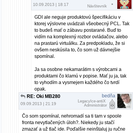
10.09.2013 | 18:17
Návštevník
GDI ale neguje produktovú špecifikáciu v
ktorej výslovne uvádzali všeobecný PCL. Tak
to budeš mať o zábavu postarané. Buď to
vidím na komplexný rozbor ovládačov, alebo
na prastarú virtuálku. Za predpokladu, že si
ovšem neskúsila to, čo som už dávnejšie
spomínal.
Ja sa osobne nekamarátim s výrobcami a
produktami čo klamú v popise. Mať ju ja, tak
to vyhodím a vysmejem každého čo tvrdí
opak.
bedňa
RE: Oki MB280
LegacyIce-antiX
09.09.2013 | 21:19
Administrátor
Čo som spomínal, nehromadí sa ti tam v spoole
fronta nevytlačených úloh?. Niekedy ju stačí
zmazať a už tlač ide. Poďalšie neinštaluj ju ručne