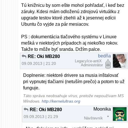
Tú knižnicu by som ešte mohol pohľadať, i keď bez
záruky. Kdesi mám odloženú zdrojovú virtuálku z
upgrade testov ktoré zbehli až k jesennej edícii
Ubuntu čo vyjde za pár mesiacov.
PS : dokumentácia tlačového systému v Linuxe
mešká v niektorých prípadoch aj niekoľko rokov.
Takže to môže byť sranda. Držím palce.
bedňa
RE: Oki MB280
LegacyIce-antiX
09.09.2013 | 21:20
Administrátor
Doplnenie: niektoré drivere sa musia inštalovať
pri vypnutej tlačiarni (netuším prečo) a potom to už
funguje.
Táto správa neobsahuje vírus, pretože nepoužívam MS
Windows.
http://kernelultras.org
Moonika
RE: Oki MB280
09.09.2013 | 21:29
Návštevník