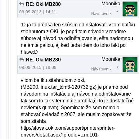
Moonika
RE: Oki MB280
09.09.2013 | 14:11
Návštevník
:D ja to predsa len skúsim odinštalovať, v tom balíku
stiahnutom z OKi, je popri tom návode v readme
súbore aj návod na odinštalovanie, ešte nadomnou
nelámte palicu, aj keď teda idem do toho fakt po
hlave:D
Moonika
RE: Oki MB280
09.09.2013 | 18:39
Návštevník
v tom balíku stiahnutom z oki,
(MB200.linux.tar_tcm3-120732.gz) je priamo pod
návodom na inštaláciu aj návod na odinštalovanie
tak som to tak v terminále urobila,či to je dostatočné
neviem(s qt nvm). Spomínate že som nemala
sťahovať ovládač z 2007, ale musím zopakovať že
som stiahla
http://slovak.oki.com/support/printer/printer-
drivers/detail.aspx?prodid=tcm:101-