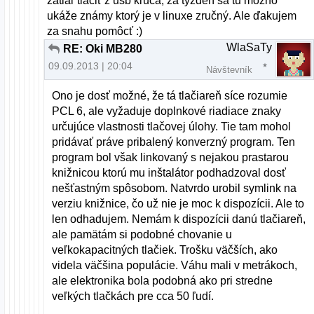
zatiaľ tlačiť z usb kľúča, za týždeň sa tu možno
ukáže známy ktorý je v linuxe zručný. Ale ďakujem
za snahu pomôcť :)
WlaSaTy
RE: Oki MB280
09.09.2013 | 20:04
Návštevník
Ono je dosť možné, že tá tlačiareň síce rozumie
PCL 6, ale vyžaduje doplnkové riadiace znaky
určujúce vlastnosti tlačovej úlohy. Tie tam mohol
pridávať práve pribalený konverzný program. Ten
program bol však linkovaný s nejakou prastarou
knižnicou ktorú mu inštalátor podhadzoval dosť
nešťastným spôsobom. Natvrdo urobil symlink na
verziu knižnice, čo už nie je moc k dispozícii. Ale to
len odhadujem. Nemám k dispozícii danú tlačiareň,
ale pamätám si podobné chovanie u
veľkokapacitných tlačiek. Trošku väčších, ako
videla väčšina populácie. Váhu mali v metrákoch,
ale elektronika bola podobná ako pri stredne
veľkých tlačkách pre cca 50 ľudí.