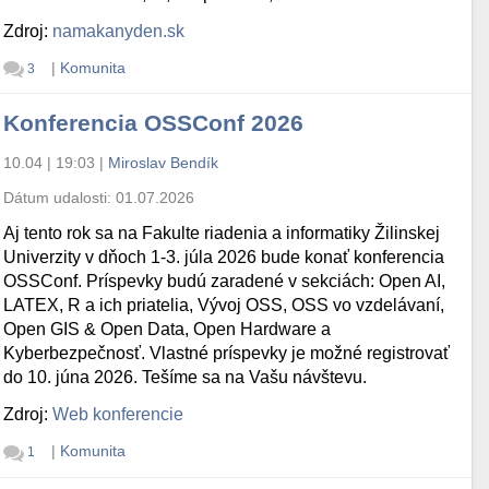
Zdroj:
namakanyden.sk
|
Komunita
3
Konferencia OSSConf 2026
10.04 | 19:03
|
Miroslav Bendík
Dátum udalosti:
01.07.2026
Aj tento rok sa na Fakulte riadenia a informatiky Žilinskej
Univerzity v dňoch 1-3. júla 2026 bude konať konferencia
OSSConf. Príspevky budú zaradené v sekciách: Open AI,
LATEX, R a ich priatelia, Vývoj OSS, OSS vo vzdelávaní,
Open GIS & Open Data, Open Hardware a
Kyberbezpečnosť. Vlastné príspevky je možné registrovať
do 10. júna 2026. Tešíme sa na Vašu návštevu.
Zdroj:
Web konferencie
|
Komunita
1