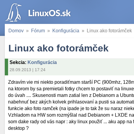
Domov
Fórum
Konfigurácia
Linux ako fotorámček
Linux ako fotorámček
Sekcia
:
Konfigurácia
28.09.2013 | 17:24
Zdravím vie mi niekto poradiťmam starší PC (900mhz, 128mb
na ktorom by sa premietali fotky chcem to postaviť na linuxe
do úvah .... Skusenosti mam zatial len z Debianom a Ubuntu
nabehnuť bez akých kolvek prihlasovaní a pusti sa automati
funkcie ako foto ramček (na ipade je to tak že su naraz nieke
Vzhladom na HW som rozmýšlal nad Debianom + LXDE nakolk
som dake rady od vás napr : aky linux použiť ... aku app na 
desktop ?