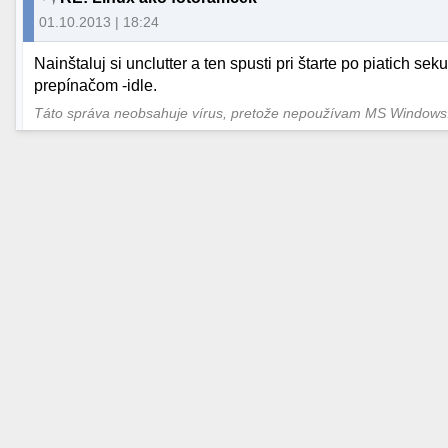
01.10.2013 | 18:24
Nainštaluj si unclutter a ten spusti pri štarte po piatich 
prepínačom -idle.
Táto správa neobsahuje vírus, pretože nepoužívam MS Window