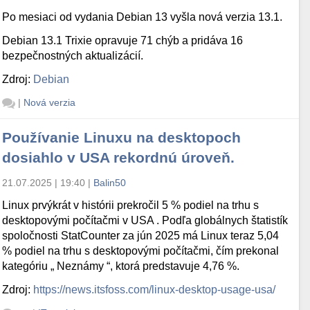
Po mesiaci od vydania Debian 13 vyšla nová verzia 13.1.
Debian 13.1 Trixie opravuje 71 chýb a pridáva 16
bezpečnostných aktualizácií.
Zdroj:
Debian
|
Nová verzia
Používanie Linuxu na desktopoch
dosiahlo v USA rekordnú úroveň.
21.07.2025 | 19:40
|
Balin50
Linux prvýkrát v histórii prekročil 5 % podiel na trhu s
desktopovými počítačmi v USA . Podľa globálnych štatistík
spoločnosti StatCounter za jún 2025 má Linux teraz 5,04
% podiel na trhu s desktopovými počítačmi, čím prekonal
kategóriu „ Neznámy “, ktorá predstavuje 4,76 %.
Zdroj:
https://news.itsfoss.com/linux-desktop-usage-usa/