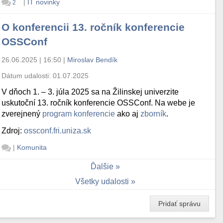
|
IT novinky
2
O konferencii 13. ročník konferencie
OSSConf
26.06.2025 | 16:50
|
Miroslav Bendík
Dátum udalosti:
01.07.2025
V dňoch 1. – 3. júla 2025 sa na Žilinskej univerzite
uskutoční 13. ročník konferencie OSSConf. Na webe je
zverejnený
program konferencie
ako aj
zborník
.
Zdroj:
ossconf.fri.uniza.sk
|
Komunita
Ďalšie
Všetky udalosti
Pridať správu