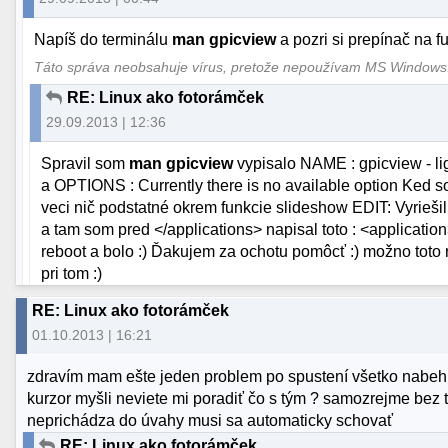
Napíš do terminálu
man gpicview
a pozri si prepínač na fu
Táto správa neobsahuje vírus, pretože nepoužívam MS Window
RE: Linux ako fotorámček
29.09.2013 | 12:36
Spravil som
man gpicview
vypisalo NAME : gpicview - li
a OPTIONS : Currently there is no available option Ked 
veci nič podstatné okrem funkcie slideshow EDIT: Vyriešil 
a tam som pred </applications> napisal toto : <application
reboot a bolo :) Ďakujem za ochotu pomôcť :) možno toto 
pri tom :)
RE: Linux ako fotorámček
01.10.2013 | 16:21
zdravím mam ešte jeden problem po spustení všetko nabehne
kurzor myšli neviete mi poradiť čo s tým ? samozrejme bez 
neprichádza do úvahy musi sa automaticky schovať
RE: Linux ako fotorámček