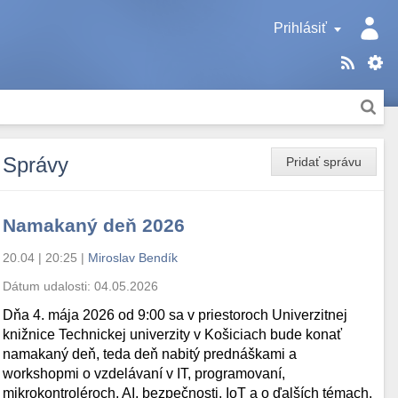
Prihlásiť
Správy
Pridať správu
Namakaný deň 2026
20.04 | 20:25
|
Miroslav Bendík
Dátum udalosti:
04.05.2026
Dňa 4. mája 2026 od 9:00 sa v priestoroch Univerzitnej
knižnice Technickej univerzity v Košiciach bude konať
namakaný deň, teda deň nabitý prednáškami a
workshopmi o vzdelávaní v IT, programovaní,
mikrokontroléroch, AI, bezpečnosti, IoT a o ďalších témach.