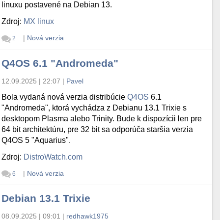
linuxu postavené na Debian 13.
Zdroj:
MX linux
|
Nová verzia
2
Q4OS 6.1 "Andromeda"
12.09.2025 | 22:07
|
Pavel
Bola vydaná nová verzia distribúcie
Q4OS
6.1
"Andromeda", ktorá vychádza z Debianu 13.1 Trixie s
desktopom Plasma alebo Trinity. Bude k dispozícii len pre
64 bit architektúru, pre 32 bit sa odporúča staršia verzia
Q4OS 5 "Aquarius".
Zdroj:
DistroWatch.com
|
Nová verzia
6
Debian 13.1 Trixie
08.09.2025 | 09:01
|
redhawk1975