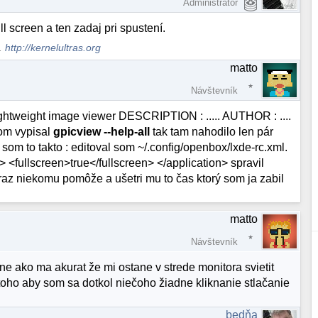
Administrátor
ll screen a ten zadaj pri spustení.
s.
http://kernelultras.org
matto
Návštevník
ghtweight image viewer DESCRIPTION : ..... AUTHOR : ....
som vypisal
gpicview --help-all
tak tam nahodilo len pár
som to takto : editoval som ~/.config/openbox/lxde-rc.xml.
> <fullscreen>true</fullscreen> </application> spravil
raz niekomu pomôže a ušetri mu to čas ktorý som ja zabil
matto
Návštevník
 ako ma akurat že mi ostane v strede monitora svietit
toho aby som sa dotkol niečoho žiadne kliknanie stlačanie
bedňa