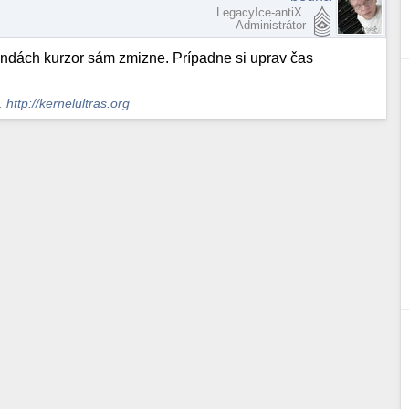
LegacyIce-antiX
Administrátor
sekundách kurzor sám zmizne. Prípadne si uprav čas
s.
http://kernelultras.org