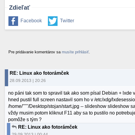
Zdieľať
Facebook
Twitter
Pre pridávanie komentárov sa
musíte prihlásiť
.
RE: Linux ako fotorámček
28.09.2013 | 20:26
no páni tak som to spravil tak ako som písal Debian + lxde
hned pustil full screen nastavil som ho v /etc/xdg/lxdeses
/home/''''''/Desktop/stojan/start.jpg -- slideshow slideshow s
vždy musim potom kliknut F11 aby sa to pustilo no potrebu
pomôže s tým ?
RE: Linux ako fotorámček
29.09.2013 | 00:44