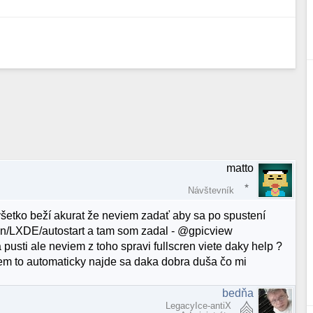
matto
Návštevník
 všetko beží akurat že neviem zadať aby sa po spustení
sion/LXDE/autostart a tam som zadal - @gpicview
a pusti ale neviem z toho spravi fullscren viete daky help ?
jem to automaticky najde sa daka dobra duša čo mi
bedňa
LegacyIce-antiX