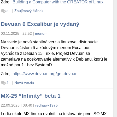
Zdroj:
Building a Computer with the CREATOR of Linux!
|
Zaujímavý článok
8
Devuan 6 Excalibur je vydaný
03.11.2025 | 22:52
|
menom
Na svete je nová stabilná verzia linuxovej distribúcie
Devuan s číslom 6 a kódovým menom Excalibur.
Vychádza z Debian 13 Trixie. Projekt Devuan sa
zameriava na poskytovanie alternatívy k Debianu, ktorú je
možné použiť bez SystemD.
Zdroj:
https://www.devuan.org/get-devuan
|
Nová verzia
2
MX-25 “Infinity” beta 1
22.09.2025 | 08:40
|
redhawk1975
Ludia okolo MX linuxu uvolnili na testovanie prvé ISO MX