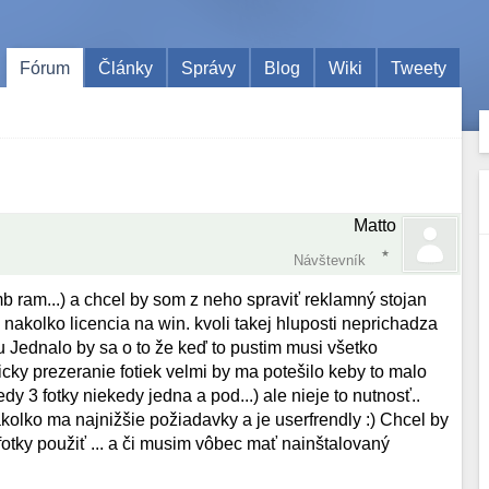
Fórum
Články
Správy
Blog
Wiki
Tweety
Matto
Návštevník
 ram...) a chcel by som z neho spraviť reklamný stojan
 nakolko licencia na win. kvoli takej hluposti neprichadza
 Jednalo by sa o to že keď to pustim musi všetko
cky prezeranie fotiek velmi by ma potešilo keby to malo
dy 3 fotky niekedy jedna a pod...) ale nieje to nutnosť..
o ma najnižšie požiadavky a je userfrendly :) Chcel by
fotky použiť ... a či musim vôbec mať nainštalovaný