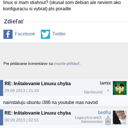
linux si mam stiahnut? (skusal som debian ale neviem ako
konfiguraciu si vybrat) pls poradte
Zdieľať
Facebook
Twitter
Pre pridávanie komentárov sa
musíte prihlásiť
.
lamix
RE: Inštalovanie Linuxu chyba
29.09.2013 | 21:43
Návštevník
nainstaluju ubuntu i386 na youtube mas navod
bedňa
RE: Inštalovanie Linuxu chyba
LegacyIce-antiX
30.09.2013 | 02:51
Administrátor