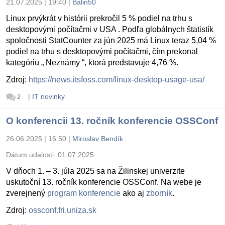
21.07.2025 | 19:40
|
Balin50
Linux prvýkrát v histórii prekročil 5 % podiel na trhu s
desktopovými počítačmi v USA . Podľa globálnych štatistík
spoločnosti StatCounter za jún 2025 má Linux teraz 5,04 %
podiel na trhu s desktopovými počítačmi, čím prekonal
kategóriu „ Neznámy “, ktorá predstavuje 4,76 %.
Zdroj:
https://news.itsfoss.com/linux-desktop-usage-usa/
|
IT novinky
2
O konferencii 13. ročník konferencie OSSConf
26.06.2025 | 16:50
|
Miroslav Bendík
Dátum udalosti:
01.07.2025
V dňoch 1. – 3. júla 2025 sa na Žilinskej univerzite
uskutoční 13. ročník konferencie OSSConf. Na webe je
zverejnený
program konferencie
ako aj
zborník
.
Zdroj:
ossconf.fri.uniza.sk