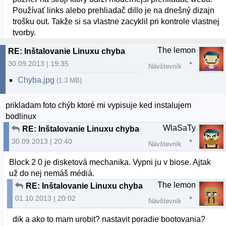
Používať links alebo prehliadač dillo je na dnešný dizajn
trošku out. Takže si sa vlastne zacyklil pri kontrole vlastnej
tvorby.
The lemon
RE: Inštalovanie Linuxu chyba
30.09.2013 | 19:35
Návštevník
Chyba.jpg
(1.3 MB)
prikladam foto chýb ktoré mi vypisuje ked instalujem
bodlinux
WlaSaTy
RE: Inštalovanie Linuxu chyba
30.09.2013 | 20:40
Návštevník
Block 2 0 je disketová mechanika. Vypni ju v biose. Ajtak
už do nej nemáš médiá.
The lemon
RE: Inštalovanie Linuxu chyba
01.10.2013 | 20:02
Návštevník
dik a ako to mam urobit? nastavit poradie bootovania?