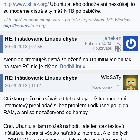
http://www.slitaz.org/
Ubuntu a jeho odnože ani neskúšaj, to
sú moderné distrá a ty máš NTB po babičke.
Táto správa neobsahuje vírus, pretože nepoužívam MS Windows.
http://kernelultras.org
janek-m
RE: Inštalovanie Linuxu chyba
Kubuntu 24.04
30.09.2013 | 07:56
Používateľ
Alebo ak preferuješ distrá založené na Ubuntu/Debian tak
na staré PC nie je zlý ani
BodhiLinux
WlaSaTy
RE: Inštalovanie Linuxu chyba
30.09.2013 | 11:01
Návštevník
Otázkou je, čo očakávaš od toho stroja. Už len moderný
internetový prehliadač si bez problému odkusne pol giga
RAM, a ani sa nezačervená od hamby.
Ono, Ubuntu si tam môžeš nahodiť, ale len cez textovú
inštaláciu koprá si všetko naťahá z internetu. Ale, do tých
128M RAM sa už nezmestíš. Takže ak chceš ten počítač