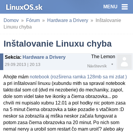
MENU
Domov
Fórum
Hardware a Drivery
Inštalovanie
Linuxu chyba
Inštalovanie Linuxu chyba
The Lemon
Sekcia
:
Hardware a Drivery
29.09.2013 | 20:13
Návštevník
Ahojte mám
notebook (rozširena ramka 128mb sa mi zdat )
a pri inštalovaní linuxu (xubundu mith sa spraval notebook
takto:dal som cd (dvd mi nezoberie) do mechaniky, zapol,
dole som videl take tve ikonky a čierna obrazovka... po
chvili mi nupisalo xubnu 12.01 a pol hodky nic potom zasa
na 5 minut čierna obrazovka a take pozadie s vtačikom :D
neskor sa zobrazila aj miška neskor začala funguvat a
potom zasa čierna obrazovka na 20 minut. Po nich som
nemal nervy a urobil som restart čo mam uroiť? alebo aky