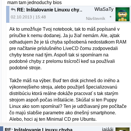
mam tam jednoduchy bios
WlaSaTy
RE: Inštalovanie Linuxu chyba
02.10.2013 | 15:48
Návštevník
Ak to umožňuje Tvoj notebook, tak to máš popísané v
príručke k nemu dodanej. Ja ju žiaľ nemám. Ale, ajtak
odhadujem že je tá chyba spôsobená nedostatkom RAM
pre načítanie príslušného LiveCD čomu zodpovedali
chyby tesne nad tým. Aspoň tak si spomínam na
podobné chyby z prelomu tisícročí keď sa používali
podobné stroje.
Takže máš na výber. Buď ten disk pichneš do iného a
výkonnejšieho stroja, alebo použiješ špecializovanú
distribúciu ktorá reálne dokáže pracovať s tak starým
strojom aspoň počas inštalácie. Skúšal si ten Puppy
Linux ako som spomínal? Ten je udržiavaný pre počítače
čo majú slabšie parametre ako dnešný smartphone.
Alebo, hoci aj ten Minimal CD pre Ubuntu.
jajááj
RE: Inštalovanie Linuxu chyba