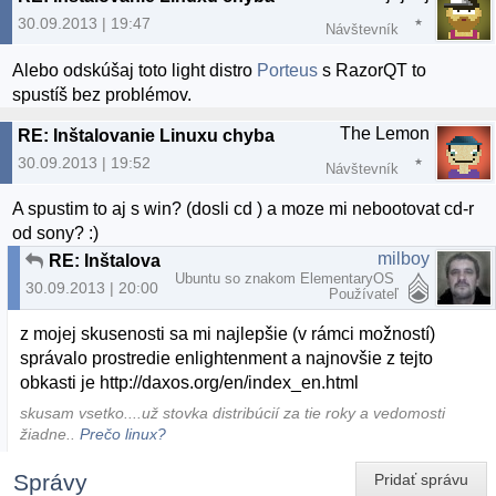
30.09.2013 | 19:47
Návštevník
Alebo odskúšaj toto light distro
Porteus
s RazorQT to
spustíš bez problémov.
The Lemon
RE: Inštalovanie Linuxu chyba
30.09.2013 | 19:52
Návštevník
A spustim to aj s win? (dosli cd ) a moze mi nebootovat cd-r
od sony? :)
milboy
RE: Inštalovanie Linuxu chyba
Ubuntu so znakom ElementaryOS
30.09.2013 | 20:00
Používateľ
z mojej skusenosti sa mi najlepšie (v rámci možností)
správalo prostredie enlightenment a najnovšie z tejto
obkasti je http://daxos.org/en/index_en.html
skusam vsetko....už stovka distribúcií za tie roky a vedomosti
žiadne..
Prečo linux?
Správy
Pridať správu