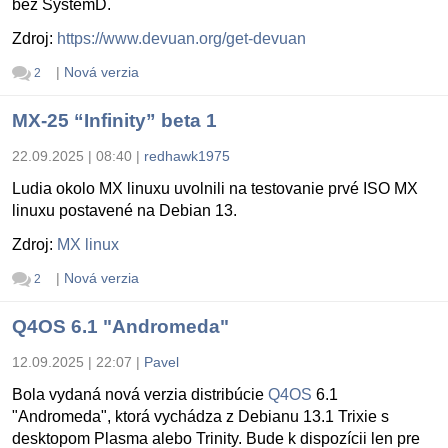
bez SystemD.
Zdroj:
https://www.devuan.org/get-devuan
|
Nová verzia
2
MX-25 “Infinity” beta 1
22.09.2025 | 08:40
|
redhawk1975
Ludia okolo MX linuxu uvolnili na testovanie prvé ISO MX
linuxu postavené na Debian 13.
Zdroj:
MX linux
|
Nová verzia
2
Q4OS 6.1 "Andromeda"
12.09.2025 | 22:07
|
Pavel
Bola vydaná nová verzia distribúcie
Q4OS
6.1
"Andromeda", ktorá vychádza z Debianu 13.1 Trixie s
desktopom Plasma alebo Trinity. Bude k dispozícii len pre