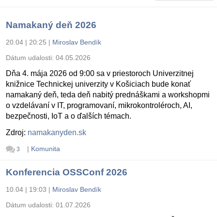
Namakaný deň 2026
20.04 | 20:25
|
Miroslav Bendík
Dátum udalosti:
04.05.2026
Dňa 4. mája 2026 od 9:00 sa v priestoroch Univerzitnej
knižnice Technickej univerzity v Košiciach bude konať
namakaný deň, teda deň nabitý prednáškami a workshopmi
o vzdelávaní v IT, programovaní, mikrokontroléroch, AI,
bezpečnosti, IoT a o ďalších témach.
Zdroj:
namakanyden.sk
|
Komunita
3
Konferencia OSSConf 2026
10.04 | 19:03
|
Miroslav Bendík
Dátum udalosti:
01.07.2026