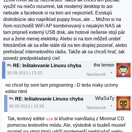
využiť na niečo rozumné, tak moderný desktop to asi
nebude a facebook si na tom ani nepozrieš. Existujú
distrobúcie ako napríklad puppy linux, ale ... Možno si na
ňom rozchodíš WiFi AP kombinovaný s nejakým NAS ak
tam pripneš externý USB disk, ale hotové riešenie stojí pár
eur a žerie menej elektriky. Alebo si na tom môžeš urobiť
fotorámček ak sa ešte stále dá na ten displej pozerať, alebo
prehrávač internetového rádia. Takže ak sa chceš hrať, tak
povedz predpokladaný cieľ.
the lemon
RE: Inštalovanie Linuxu chyba
30.09.2013 | 13:33
Návštevník
no chcel by som tam programing :-D teda niaky ucinny
editor html
WlaSaTy
RE: Inštalovanie Linuxu chyba
30.09.2013 | 13:55
Návštevník
Tak, textový editor
si kľudne nainštaluj z Minimal CD
vim
pomocou textového módu. Ale, výsledok si budeš musieť
pozrieť na stroji ktorý udrží modernejší prehliadač webu.