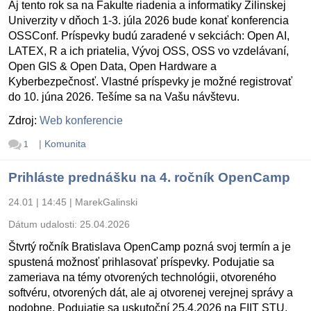
Aj tento rok sa na Fakulte riadenia a informatiky Žilinskej
Univerzity v dňoch 1-3. júla 2026 bude konať konferencia
OSSConf. Príspevky budú zaradené v sekciách: Open AI,
LATEX, R a ich priatelia, Vývoj OSS, OSS vo vzdelávaní,
Open GIS & Open Data, Open Hardware a
Kyberbezpečnosť. Vlastné príspevky je možné registrovať
do 10. júna 2026. Tešíme sa na Vašu návštevu.
Zdroj:
Web konferencie
|
Komunita
1
Prihláste prednášku na 4. ročník OpenCamp
24.01 | 14:45
|
MarekGalinski
Dátum udalosti:
25.04.2026
Štvrtý ročník Bratislava OpenCamp pozná svoj termín a je
spustená možnosť prihlasovať príspevky. Podujatie sa
zameriava na témy otvorených technológii, otvoreného
softvéru, otvorených dát, ale aj otvorenej verejnej správy a
podobne. Podujatie sa uskutoční 25.4.2026 na FIIT STU.