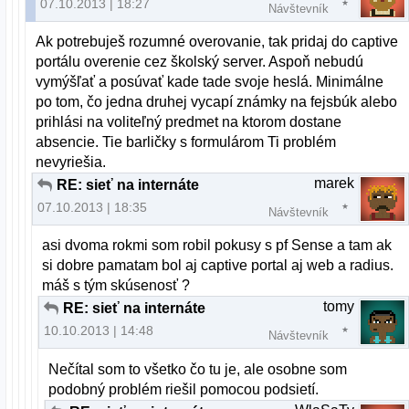
07.10.2013 | 18:27
Návštevník
Ak potrebuješ rozumné overovanie, tak pridaj do captive
portálu overenie cez školský server. Aspoň nebudú
vymýšľať a posúvať kade tade svoje heslá. Minimálne
po tom, čo jedna druhej vycapí známky na fejsbúk alebo
prihlási na voliteľný predmet na ktorom dostane
absencie. Tie barličky s formulárom Ti problém
nevyriešia.
marek
RE: sieť na internáte
07.10.2013 | 18:35
Návštevník
asi dvoma rokmi som robil pokusy s pf Sense a tam ak
si dobre pamatam bol aj captive portal aj web a radius.
máš s tým skúsenosť ?
tomy
RE: sieť na internáte
10.10.2013 | 14:48
Návštevník
Nečítal som to všetko čo tu je, ale osobne som
podobný problém riešil pomocou podsietí.