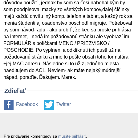
dôvodov použiť , jednak by som sa čosi nabehal kým by
som poodpisoval macky zo všetkých kompov,dalej číčinky
majú každú chvíľu iný komp. telefon a tablet, a každý rok sa
menia študenti aj osadenstvo poschodí migruje. Potreboval
by som návod-radu,- ako urobiť , že ked sa proste prihlásia
na internet, - nedá im požadovanú stránku ale vyobrazí im
FORMULÁR s políčkami MENO / PRIEZVISKO /
POSCHODIE. Po vyplnení a odkliknutí ich pustí už na
požadovanú stránku a mne to pošle obsah toho formulára
+jej MAC adresu. Následne si to už z jedného miesta
naeditujem do ACL. Neviem- ak máte nejaký múdrejší
nápad, poraďte. Ďakujem. Marek.
Zdieľať
Facebook
Twitter
Pre pridávanie komentárov sa
musíte prihlásiť
.