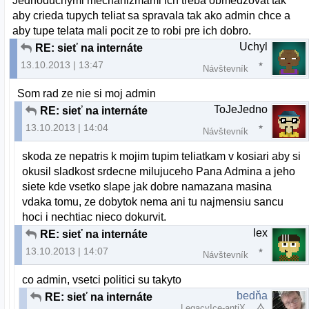
Jednoduchymi mechanizmami ich treba obmedzovat tak
aby crieda tupych teliat sa spravala tak ako admin chce a
aby tupe telata mali pocit ze to robi pre ich dobro.
Uchyl
RE: sieť na internáte
13.10.2013 | 13:47
Návštevník
Som rad ze nie si moj admin
ToJeJedno
RE: sieť na internáte
13.10.2013 | 14:04
Návštevník
skoda ze nepatris k mojim tupim teliatkam v kosiari aby si
okusil sladkost srdecne milujuceho Pana Admina a jeho
siete kde vsetko slape jak dobre namazana masina
vdaka tomu, ze dobytok nema ani tu najmensiu sancu
hoci i nechtiac nieco dokurvit.
lex
RE: sieť na internáte
13.10.2013 | 14:07
Návštevník
co admin, vsetci politici su takyto
bedňa
RE: sieť na internáte
LegacyIce-antiX