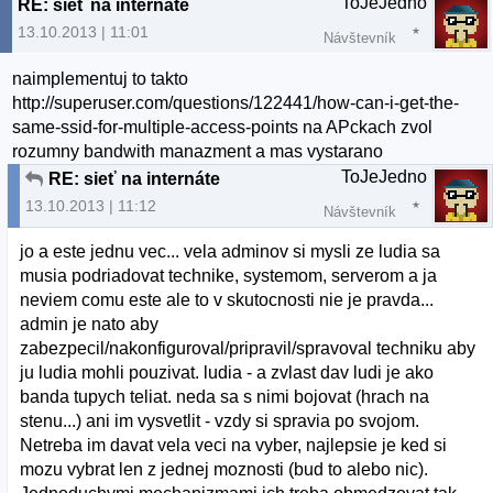
ToJeJedno
RE: sieť na internáte
13.10.2013 | 11:01
Návštevník
naimplementuj to takto
http://superuser.com/questions/122441/how-can-i-get-the-
same-ssid-for-multiple-access-points na APckach zvol
rozumny bandwith manazment a mas vystarano
ToJeJedno
RE: sieť na internáte
13.10.2013 | 11:12
Návštevník
jo a este jednu vec... vela adminov si mysli ze ludia sa
musia podriadovat technike, systemom, serverom a ja
neviem comu este ale to v skutocnosti nie je pravda...
admin je nato aby
zabezpecil/nakonfiguroval/pripravil/spravoval techniku aby
ju ludia mohli pouzivat. ludia - a zvlast dav ludi je ako
banda tupych teliat. neda sa s nimi bojovat (hrach na
stenu...) ani im vysvetlit - vzdy si spravia po svojom.
Netreba im davat vela veci na vyber, najlepsie je ked si
mozu vybrat len z jednej moznosti (bud to alebo nic).