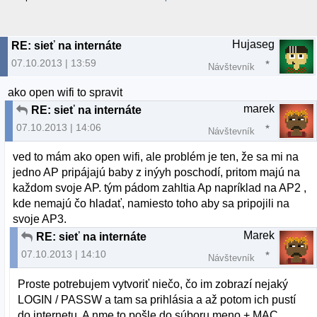
Hujaseg
RE: sieť na internáte
07.10.2013 | 13:59
Návštevník
ako open wifi to spravit
marek
RE: sieť na internáte
07.10.2013 | 14:06
Návštevník
ved to mám ako open wifi, ale problém je ten, že sa mi na
jedno AP pripájajú baby z inýyh poschodí, pritom majú na
každom svoje AP. tým pádom zahltia Ap napríklad na AP2 ,
kde nemajú čo hladať, namiesto toho aby sa pripojili na
svoje AP3.
Marek
RE: sieť na internáte
07.10.2013 | 14:10
Návštevník
Proste potrebujem vytvoriť niečo, čo im zobrazí nejaký
LOGIN / PASSW a tam sa prihlásia a až potom ich pustí
do internetu. A nme to pošle do súboru meno + MAC.