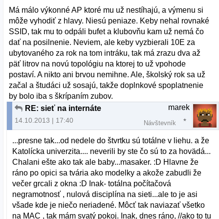
Má málo výkonné AP ktoré mu už nestíhajú, a výmenu si
môže vyhodiť z hlavy. Niesú peniaze. Keby nehal rovnaké
SSID, tak mu to odpáli bufet a klubovňu kam už nemá čo
dať na posilnenie. Neviem, ale keby vyzbierali 10E za
ubytovaného za rok na tom intráku, tak má zrazu dva až
päť litrov na novú topológiu na ktorej to už vpohode
postaví. A nikto ani brvou nemihne. Ale, školský rok sa už
začal a študáci už sosajú, takže doplnkové spoplatnenie
by bolo iba s škrípaním zubov.
marek
RE: sieť na internáte
14.10.2013 | 17:40
Návštevník
...presne tak...od nedele do štvrtku sú totálne v liehu. a že
Katolícka univerzita.... neverili by ste čo sú to za hovädá...
Chalani ešte ako tak ale baby...masaker. :D Hlavne že
ráno po opici sa tvária ako modelky a akože zabudli že
večer grcali z okna :D Inak- totálna počítačová
negramotnosť , nulová disciplína na sieti...ale to je asi
všade kde je niečo neriadené. Môcť tak naviazať všetko
na MAC , tak mám svatý pokoj. Inak, dnes ráno, //ako to tu