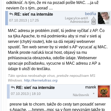
odkliknúť. /s tým,-že mi na pozadí pošle MAC. ...ja už
neviem čo s tým...poraď ....
bedňa
RE: sieť na internáte
LegacyIce-antiX
07.10.2013 | 17:25
Administrátor
MAC adresu je problém zistiť, tú jedine vyčítať z AP. Čo
sa týka Apache, to má podmienku aby si mal v sieti aj
server (chytrý router), kde sa dá nejaký webserver
spustiť. Ten web server by si vedel s AP vycucať aj MAC.
Maník proste naťuká local host, objavý sa mu
prihlasovacia obrazovka, odošle údaje. Webserver
spracuje požiadavku, vycucne si MAC adresu z AP a
údaje ti uloží do texťáku.
Táto správa neobsahuje vírus, pretože nepoužívam MS
Windows.
http://kernelultras.org
marek
RE: sieť na internáte
07.10.2013 | 18:10
Návštevník
presne tak to chcem. takže do cesty tam posadiť server
s Apache. ....hmmm...moc sa v ňom nevyznám takže to