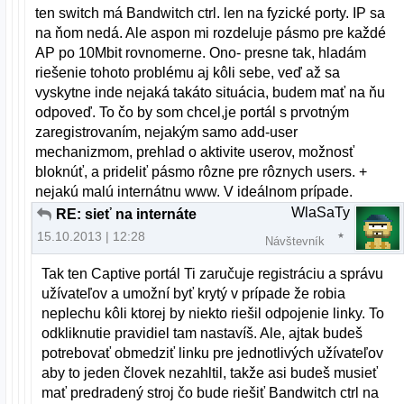
ten switch má Bandwitch ctrl. len na fyzické porty. IP sa
na ňom nedá. Ale aspon mi rozdeluje pásmo pre každé
AP po 10Mbit rovnomerne. Ono- presne tak, hladám
riešenie tohoto problému aj kôli sebe, veď až sa
vyskytne inde nejaká takáto situácia, budem mať na ňu
odpoveď. To čo by som chcel,je portál s prvotným
zaregistrovaním, nejakým samo add-user
mechanizmom, prehlad o aktivite userov, možnosť
bloknúť, a prideliť pásmo rôzne pre rôznych users. +
nejakú malú internátnu www. V ideálnom prípade.
WlaSaTy
RE: sieť na internáte
15.10.2013 | 12:28
Návštevník
Tak ten Captive portál Ti zaručuje registráciu a správu
užívateľov a umožní byť krytý v prípade že robia
neplechu kôli ktorej by niekto riešil odpojenie linky. To
odkliknutie pravidiel tam nastavíš. Ale, ajtak budeš
potrebovať obmedziť linku pre jednotlivých užívateľov
aby to jeden človek nezahltil, takže asi budeš musieť
mať predradený stroj čo bude riešiť Bandwitch ctrl na