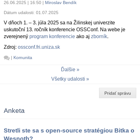
26.06.2025 | 16:50
|
Miroslav Bendík
Dátum udalosti:
01.07.2025
V dňoch 1. – 3. júla 2025 sa na Žilinskej univerzite
uskutoční 13. ročník konferencie OSSConf. Na webe je
zverejnený
program konferencie
ako aj
zborník
.
Zdroj:
ossconf.fri.uniza.sk
|
Komunita
Ďalšie
Všetky udalosti
Pridať správu
Anketa
Stretli ste sa s open-source stratégiou Bitka o
Wesnoth?