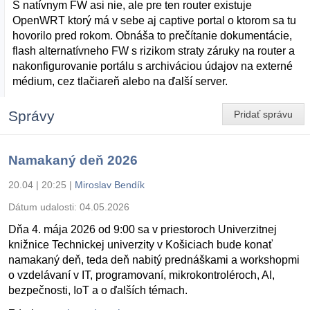
S natívnym FW asi nie, ale pre ten router existuje
OpenWRT ktorý má v sebe aj captive portal o ktorom sa tu
hovorilo pred rokom. Obnáša to prečítanie dokumentácie,
flash alternatívneho FW s rizikom straty záruky na router a
nakonfigurovanie portálu s archiváciou údajov na externé
médium, cez tlačiareň alebo na ďalší server.
Správy
Pridať správu
Namakaný deň 2026
20.04 | 20:25
|
Miroslav Bendík
Dátum udalosti:
04.05.2026
Dňa 4. mája 2026 od 9:00 sa v priestoroch Univerzitnej
knižnice Technickej univerzity v Košiciach bude konať
namakaný deň, teda deň nabitý prednáškami a workshopmi
o vzdelávaní v IT, programovaní, mikrokontroléroch, AI,
bezpečnosti, IoT a o ďalších témach.