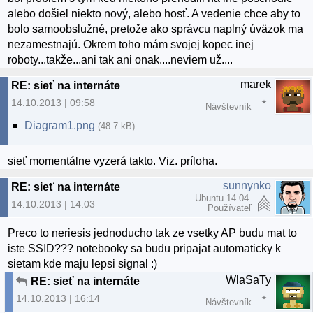
alebo došiel niekto nový, alebo hosť. A vedenie chce aby to
bolo samoobslužné, pretože ako správcu naplný úväzok ma
nezamestnajú. Okrem toho mám svojej kopec inej
roboty...takže...ani tak ani onak....neviem už....
marek
RE: sieť na internáte
14.10.2013 | 09:58
Návštevník
Diagram1.png
(48.7 kB)
sieť momentálne vyzerá takto. Viz. príloha.
sunnynko
RE: sieť na internáte
Ubuntu 14.04
14.10.2013 | 14:03
Používateľ
Preco to neriesis jednoducho tak ze vsetky AP budu mat to
iste SSID??? notebooky sa budu pripajat automaticky k
sietam kde maju lepsi signal :)
WlaSaTy
RE: sieť na internáte
14.10.2013 | 16:14
Návštevník