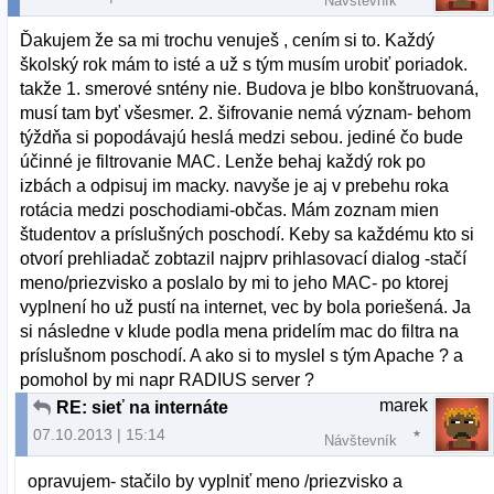
Návštevník
Ďakujem že sa mi trochu venuješ , cením si to. Každý
školský rok mám to isté a už s tým musím urobiť poriadok.
takže 1. smerové sntény nie. Budova je blbo konštruovaná,
musí tam byť všesmer. 2. šifrovanie nemá význam- behom
týždňa si popodávajú heslá medzi sebou. jediné čo bude
účinné je filtrovanie MAC. Lenže behaj každý rok po
izbách a odpisuj im macky. navyše je aj v prebehu roka
rotácia medzi poschodiami-občas. Mám zoznam mien
študentov a príslušných poschodí. Keby sa každému kto si
otvorí prehliadač zobtazil najprv prihlasovací dialog -stačí
meno/priezvisko a poslalo by mi to jeho MAC- po ktorej
vyplnení ho už pustí na internet, vec by bola poriešená. Ja
si následne v klude podla mena pridelím mac do filtra na
príslušnom poschodí. A ako si to myslel s tým Apache ? a
pomohol by mi napr RADIUS server ?
marek
RE: sieť na internáte
07.10.2013 | 15:14
Návštevník
opravujem- stačilo by vyplniť meno /priezvisko a