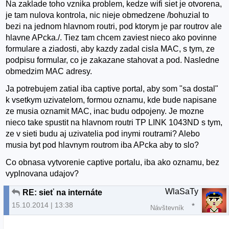
Na zaklade toho vznika problem, kedze wifi siet je otvorena,
je tam nulova kontrola, nic nieje obmedzene /bohuzial to
bezi na jednom hlavnom routri, pod ktorym je par routrov ale
hlavne APcka./. Tiez tam chcem zaviest nieco ako povinne
formulare a ziadosti, aby kazdy zadal cisla MAC, s tym, ze
podpisu formular, co je zakazane stahovat a pod. Nasledne
obmedzim MAC adresy.
Ja potrebujem zatial iba captive portal, aby som "sa dostal"
k vsetkym uzivatelom, formou oznamu, kde bude napisane
ze musia oznamit MAC, inac budu odpojeny. Je mozne
nieco take spustit na hlavnom routri TP LINK 1043ND s tym,
ze v sieti budu aj uzivatelia pod inymi routrami? Alebo
musia byt pod hlavnym routrom iba APcka aby to slo?
Co obnasa vytvorenie captive portalu, iba ako oznamu, bez
vyplnovana udajov?
WlaSaTy
RE: sieť na internáte
15.10.2014 | 13:38
Návštevník