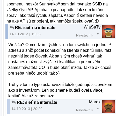
spomenul neskôr Sunnynko// som dal rovnaké SSID na
všetky štyri AP. Aj mňa to prv napadlo, tak som to ráno
spravil ako takú rýchlu záplatu. Aspoň tí kreténi nevedia
na aké AP sú pripojení, tak nemôžu špekulovať. :D
WlaSaTy
RE: sieť na internáte
14.10.2013 | 19:05
Návštevník
Vieš čo? Obmedz im rýchlosť na tom switchi na jednu IP
adresu a zníž počet konekcií na klienta nech tú linku fakt
nezahltí jeden človek. Ak sa s tým chceš vyhrať, tak
dostaneš možnosť zvýšiť si kvalifikáciu pre nového
zamestnávateľa CO Ti bude platiť mzdu. Takže ak chceš
pre seba niečo urobiť, tak :-)
Trúby v tomto type ustanovizní totižto jednajú s človekom
ako s inventárom. Len po zmene budeš oveľa viacej
kmitať. Ale už za peniaze.
Marek
RE: sieť na internáte
14.10.2013 | 20:29
Návštevník