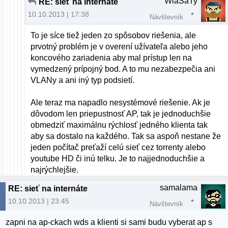
WlaSaTy
RE: sieť na internáte
10.10.2013 | 17:38
Návštevník
To je síce tiež jeden zo spôsobov riešenia, ale
prvotný problém je v overení užívateľa alebo jeho
koncového zariadenia aby mal prístup len na
vymedzený prípojný bod. A to mu nezabezpečia ani
VLANy a ani iný typ podsietí.
Ale teraz ma napadlo nesystémové riešenie. Ak je
dôvodom len priepustnosť AP, tak je jednoduchšie
obmedziť maximálnu rýchlosť jedného klienta tak
aby sa dostalo na každého. Tak sa aspoň nestane že
jeden počítač preťaží celú sieť cez torrenty alebo
youtube HD či inú telku. Je to najjednoduchšie a
najrýchlejšie.
samalama
RE: sieť na internáte
10.10.2013 | 23:45
Návštevník
zapni na ap-ckach wds a klienti si sami budu vyberat ap s