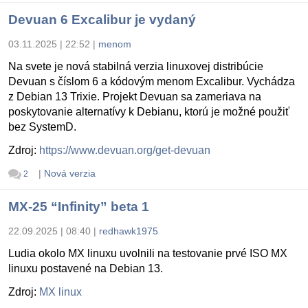
Devuan 6 Excalibur je vydaný
03.11.2025 | 22:52
|
menom
Na svete je nová stabilná verzia linuxovej distribúcie
Devuan s číslom 6 a kódovým menom Excalibur. Vychádza
z Debian 13 Trixie. Projekt Devuan sa zameriava na
poskytovanie alternatívy k Debianu, ktorú je možné použiť
bez SystemD.
Zdroj:
https://www.devuan.org/get-devuan
|
Nová verzia
2
MX-25 “Infinity” beta 1
22.09.2025 | 08:40
|
redhawk1975
Ludia okolo MX linuxu uvolnili na testovanie prvé ISO MX
linuxu postavené na Debian 13.
Zdroj:
MX linux