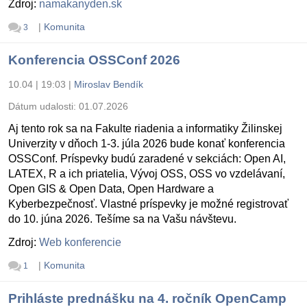
Zdroj:
namakanyden.sk
|
Komunita
3
Konferencia OSSConf 2026
10.04 | 19:03
|
Miroslav Bendík
Dátum udalosti:
01.07.2026
Aj tento rok sa na Fakulte riadenia a informatiky Žilinskej
Univerzity v dňoch 1-3. júla 2026 bude konať konferencia
OSSConf. Príspevky budú zaradené v sekciách: Open AI,
LATEX, R a ich priatelia, Vývoj OSS, OSS vo vzdelávaní,
Open GIS & Open Data, Open Hardware a
Kyberbezpečnosť. Vlastné príspevky je možné registrovať
do 10. júna 2026. Tešíme sa na Vašu návštevu.
Zdroj:
Web konferencie
|
Komunita
1
Prihláste prednášku na 4. ročník OpenCamp