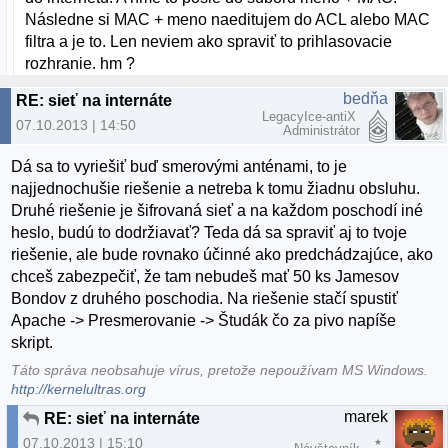
Následne si MAC + meno naeditujem do ACL alebo MAC
filtra a je to. Len neviem ako spraviť to prihlasovacie
rozhranie. hm ?
bedňa
RE: sieť na internáte
LegacyIce-antiX
07.10.2013 | 14:50
Administrátor
Dá sa to vyriešiť buď smerovými anténami, to je
najjednochušie riešenie a netreba k tomu žiadnu obsluhu.
Druhé riešenie je šifrovaná sieť a na každom poschodí iné
heslo, budú to dodržiavať? Teda dá sa spraviť aj to tvoje
riešenie, ale bude rovnako účinné ako predchádzajúce, ako
chceš zabezpečiť, že tam nebudeš mať 50 ks Jamesov
Bondov z druhého poschodia. Na riešenie stačí spustiť
Apache -> Presmerovanie -> Študák čo za pivo napíše
skript.
Táto správa neobsahuje vírus, pretože nepoužívam MS Windows.
http://kernelultras.org
marek
RE: sieť na internáte
07.10.2013 | 15:10