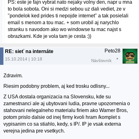
PS: este je fajn vybrat nato nejaky volny den, napr u mna
to bola sobota. Oni si medzi sebou uz dali vediet, ze v
"pondelok ked prides ti nepojde internet" a tak posielali
email s menom a tou mac. + som urobil aj narychlo
stranku s navodom ako wo windowse tu mac najst s
obrazkami. Kde je vola tam je cesta :))
Peto28
RE: sieť na internáte
15.10.2014 | 10:18
Návštevník
Zdravim.
Riesim podobny problem, aj ked trosku odlisny...
Z USA dostala organizacia na Slovensku, kde su
zamestnanci ale aj ubytovani ludia, pravne upozornenia o
stahovani nelegalneho materialu firiem ako Warner Bros,
potom prislo dalsie od inej firmy kvoli hram /komplet s
vypisanim co sa stiahlo, kedy, s IP/. IP je vsak externa
verejna jedina pre vsetkych.