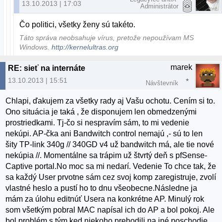
13.10.2013 | 17:03
Administrátor
Čo politici, všetky ženy sú takéto.
Táto správa neobsahuje vírus, pretože nepoužívam MS
Windows.
http://kernelultras.org
marek
RE: sieť na internáte
13.10.2013 | 15:51
Návštevník
Chlapi, ďakujem za všetky rady aj Vašu ochotu. Cením si to.
Ono situácia je taká , že disponujem len obmedzenými
prostriedkami. Tj-čo si nespravím sám, to mi vedenie
nekúpi. AP-čka ani Bandwitch control nemajú ,- sú to len
šity TP-link 340g // 340GD v4 už bandwitch má, ale tie nové
nekúpia //. Momentálne sa trápim už štvrtý deň s pfSense-
Captive portal.No moc sa mi nedarí. Vedenie To chce tak, že
sa každý User prvotne sám cez svoj komp zaregistruje, zvolí
vlastné heslo a pustí ho to dnu všeobecne.Následne ja
mám za úlohu editnúť Usera na konkrétne AP. Minulý rok
som všetkým pobral MAC napísal ich do AP a bol pokoj. Ale
bol problém s tým ked niekoho prehodili na iné poschodie