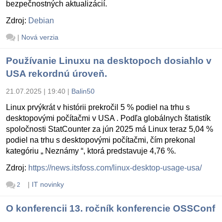
bezpečnostných aktualizácií.
Zdroj:
Debian
|
Nová verzia
Používanie Linuxu na desktopoch dosiahlo v
USA rekordnú úroveň.
21.07.2025 | 19:40
|
Balin50
Linux prvýkrát v histórii prekročil 5 % podiel na trhu s
desktopovými počítačmi v USA . Podľa globálnych štatistík
spoločnosti StatCounter za jún 2025 má Linux teraz 5,04 %
podiel na trhu s desktopovými počítačmi, čím prekonal
kategóriu „ Neznámy “, ktorá predstavuje 4,76 %.
Zdroj:
https://news.itsfoss.com/linux-desktop-usage-usa/
|
IT novinky
2
O konferencii 13. ročník konferencie OSSConf