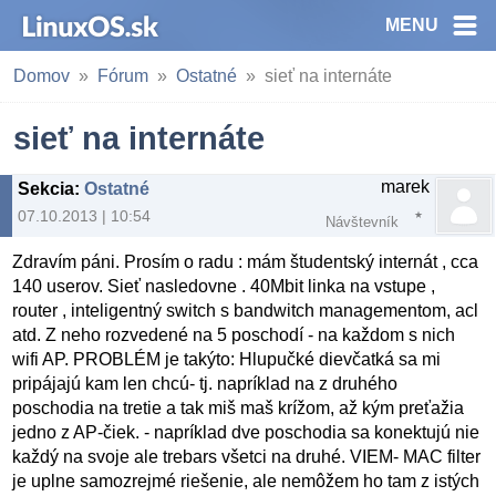
MENU
Domov
Fórum
Ostatné
sieť na internáte
sieť na internáte
marek
Sekcia
:
Ostatné
07.10.2013 | 10:54
Návštevník
Zdravím páni. Prosím o radu : mám študentský internát , cca
140 userov. Sieť nasledovne . 40Mbit linka na vstupe ,
router , inteligentný switch s bandwitch managementom, acl
atd. Z neho rozvedené na 5 poschodí - na každom s nich
wifi AP. PROBLÉM je takýto: Hlupučké dievčatká sa mi
pripájajú kam len chcú- tj. napríklad na z druhého
poschodia na tretie a tak miš maš krížom, až kým preťažia
jedno z AP-čiek. - napríklad dve poschodia sa konektujú nie
každý na svoje ale trebars všetci na druhé. VIEM- MAC filter
je uplne samozrejmé riešenie, ale nemôžem ho tam z istých