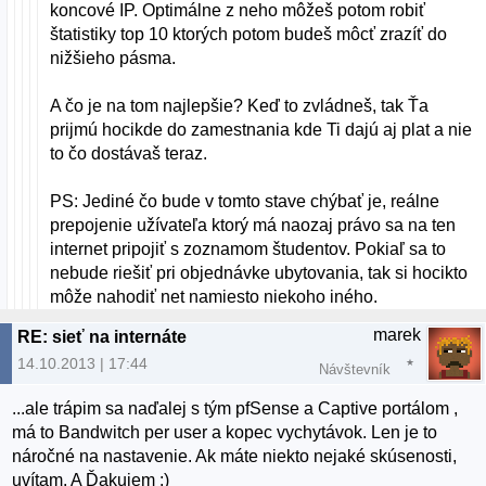
koncové IP. Optimálne z neho môžeš potom robiť
štatistiky top 10 ktorých potom budeš môcť zrazíť do
nižšieho pásma.
A čo je na tom najlepšie? Keď to zvládneš, tak Ťa
prijmú hocikde do zamestnania kde Ti dajú aj plat a nie
to čo dostávaš teraz.
PS: Jediné čo bude v tomto stave chýbať je, reálne
prepojenie užívateľa ktorý má naozaj právo sa na ten
internet pripojiť s zoznamom študentov. Pokiaľ sa to
nebude riešiť pri objednávke ubytovania, tak si hocikto
môže nahodiť net namiesto niekoho iného.
marek
RE: sieť na internáte
14.10.2013 | 17:44
Návštevník
...ale trápim sa naďalej s tým pfSense a Captive portálom ,
má to Bandwitch per user a kopec vychytávok. Len je to
náročné na nastavenie. Ak máte niekto nejaké skúsenosti,
uvítam. A Ďakujem :)