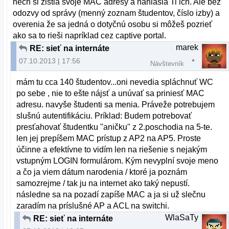
nech si zistia svoje MAC adresy a nahlásia Ti ich. Ale bez
odozvy od správy (menný zoznam študentov, číslo izby) a
overenia že sa jedná o dotyčnú osobu si môžeš pozrieť
ako sa to rieši napríklad cez captive portal.
marek
RE: sieť na internáte
07.10.2013 | 17:56
Návštevník
mám tu cca 140 študentov...oni nevedia spláchnuť WC
po sebe , nie to ešte nájsť a unúvať sa priniesť MAC
adresu. navyše študenti sa menia. Práveže potrebujem
slušnú autentifikáciu. Príklad: Budem potrebovať
presťahovať študentku "aničku" z 2.poschodia na 5-te.
len jej prepíšem MAC prístup z AP2 na AP5. Proste
účinne a efektívne to vidím len na riešenie s nejakým
vstupným LOGIN formulárom. Kým nevyplní svoje meno
a čo ja viem dátum narodenia / ktoré ja poznám
samozrejme / tak ju na internet ako taký nepustí.
následne sa na pozadí zapíše MAC a ja si už slečnu
zaradím na príslušné AP a ACL na switchi.
WlaSaTy
RE: sieť na internáte