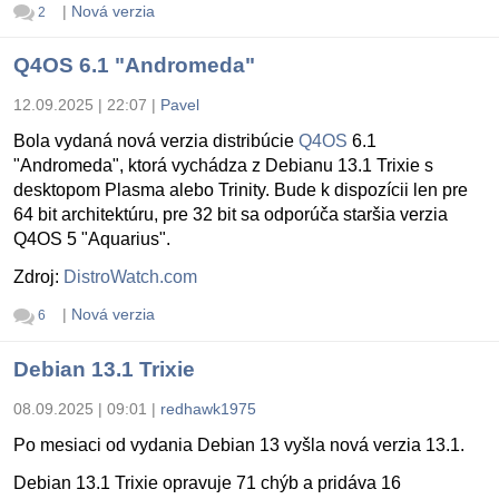
|
Nová verzia
2
Q4OS 6.1 "Andromeda"
12.09.2025 | 22:07
|
Pavel
Bola vydaná nová verzia distribúcie
Q4OS
6.1
"Andromeda", ktorá vychádza z Debianu 13.1 Trixie s
desktopom Plasma alebo Trinity. Bude k dispozícii len pre
64 bit architektúru, pre 32 bit sa odporúča staršia verzia
Q4OS 5 "Aquarius".
Zdroj:
DistroWatch.com
|
Nová verzia
6
Debian 13.1 Trixie
08.09.2025 | 09:01
|
redhawk1975
Po mesiaci od vydania Debian 13 vyšla nová verzia 13.1.
Debian 13.1 Trixie opravuje 71 chýb a pridáva 16