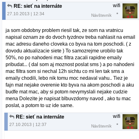
wifi
RE: sieť na internáte
27.10.2013 | 12:34
Návštevník
ja som obdobny problem riesil tak, ze som na vratnicu
napisal oznam ze do dvoch tyzdnov treba nahlasit na email
mac adresu daneho cloveka co byva na tom poschodi. ( z
dovodu aktualizacie siete ) To samozrejme urobilo tak
50%, no po nahodeni mac filtra zacali rapidne emaily
pribudat... ( dal som aj moznost poslat sms ) a po nahodeni
mac filtra som si nechal 12h sichtu co mi len tak sms a
emaily chodili, lebo nik tomu moc nedaval vahu.. Tiez je
fajn mat nejake overenie kto byva na akom poschodi a aku
budfe mat mac, aby si potom nevymyslali nejake cudzie
mena Dolezite je napisat blbuvzdorny navod , ako tu mac
poslat, a potom to uz ide same.
wifi
RE: sieť na internáte
27.10.2013 | 12:37
Návštevník