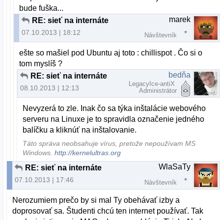
bude fuška...
marek
RE: sieť na internáte
07.10.2013 | 18:12
Návštevník
ešte so mašiel pod Ubuntu aj toto : chillispot . Čo si o
tom myslíš ?
bedňa
RE: sieť na internáte
LegacyIce-antiX
08.10.2013 | 12:13
Administrátor
Nevyzerá to zle. Inak čo sa týka inštalácie webového
serveru na Linuxe je to spravidla označenie jedného
balíčku a kliknúť na inštalovanie.
Táto správa neobsahuje vírus, pretože nepoužívam MS
Windows.
http://kernelultras.org
WlaSaTy
RE: sieť na internáte
07.10.2013 | 17:46
Návštevník
Nerozumiem prečo by si mal Ty obehávať izby a
doprosovať sa. Študenti chcú ten internet používať. Tak