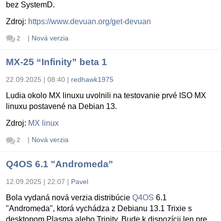
bez SystemD.
Zdroj:
https://www.devuan.org/get-devuan
|
Nová verzia
2
MX-25 “Infinity” beta 1
22.09.2025 | 08:40
|
redhawk1975
Ludia okolo MX linuxu uvolnili na testovanie prvé ISO MX
linuxu postavené na Debian 13.
Zdroj:
MX linux
|
Nová verzia
2
Q4OS 6.1 "Andromeda"
12.09.2025 | 22:07
|
Pavel
Bola vydaná nová verzia distribúcie
Q4OS
6.1
"Andromeda", ktorá vychádza z Debianu 13.1 Trixie s
desktopom Plasma alebo Trinity. Bude k dispozícii len pre