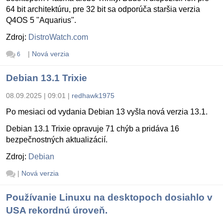
64 bit architektúru, pre 32 bit sa odporúča staršia verzia
Q4OS 5 "Aquarius".
Zdroj:
DistroWatch.com
|
Nová verzia
6
Debian 13.1 Trixie
08.09.2025 | 09:01
|
redhawk1975
Po mesiaci od vydania Debian 13 vyšla nová verzia 13.1.
Debian 13.1 Trixie opravuje 71 chýb a pridáva 16
bezpečnostných aktualizácií.
Zdroj:
Debian
|
Nová verzia
Používanie Linuxu na desktopoch dosiahlo v
USA rekordnú úroveň.