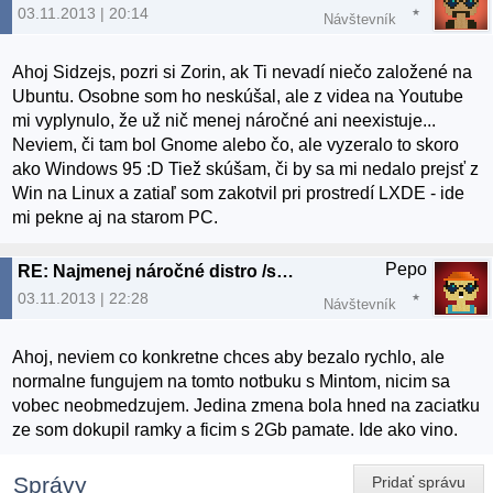
03.11.2013 | 20:14
Návštevník
Ahoj Sidzejs, pozri si Zorin, ak Ti nevadí niečo založené na
Ubuntu. Osobne som ho neskúšal, ale z videa na Youtube
mi vyplynulo, že už nič menej náročné ani neexistuje...
Neviem, či tam bol Gnome alebo čo, ale vyzeralo to skoro
ako Windows 95 :D Tiež skúšam, či by sa mi nedalo prejsť z
Win na Linux a zatiaľ som zakotvil pri prostredí LXDE - ide
mi pekne aj na starom PC.
Pepo
RE: Najmenej náročné distro /starý ntb/
03.11.2013 | 22:28
Návštevník
Ahoj, neviem co konkretne chces aby bezalo rychlo, ale
normalne fungujem na tomto notbuku s Mintom, nicim sa
vobec neobmedzujem. Jedina zmena bola hned na zaciatku
ze som dokupil ramky a ficim s 2Gb pamate. Ide ako vino.
Správy
Pridať správu