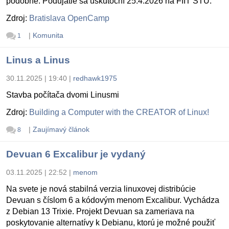
podobne. Podujatie sa uskutoční 25.4.2026 na FIIT STU.
Zdroj:
Bratislava OpenCamp
|
Komunita
1
Linus a Linus
30.11.2025 | 19:40
|
redhawk1975
Stavba počítača dvomi Linusmi
Zdroj:
Building a Computer with the CREATOR of Linux!
|
Zaujímavý článok
8
Devuan 6 Excalibur je vydaný
03.11.2025 | 22:52
|
menom
Na svete je nová stabilná verzia linuxovej distribúcie
Devuan s číslom 6 a kódovým menom Excalibur. Vychádza
z Debian 13 Trixie. Projekt Devuan sa zameriava na
poskytovanie alternatívy k Debianu, ktorú je možné použiť