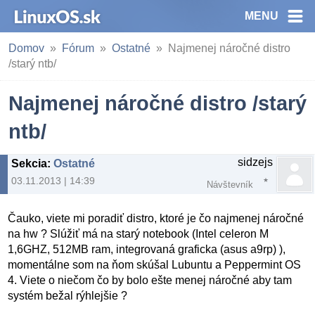
MENU
Domov
Fórum
Ostatné
Najmenej náročné distro
/starý ntb/
Najmenej náročné distro /starý
ntb/
sidzejs
Sekcia
:
Ostatné
03.11.2013 | 14:39
Návštevník
Čauko, viete mi poradiť distro, ktoré je čo najmenej náročné
na hw ? Slúžiť má na starý notebook (Intel celeron M
1,6GHZ, 512MB ram, integrovaná graficka (asus a9rp) ),
momentálne som na ňom skúšal Lubuntu a Peppermint OS
4. Viete o niečom čo by bolo ešte menej náročné aby tam
systém bežal rýhlejšie ?