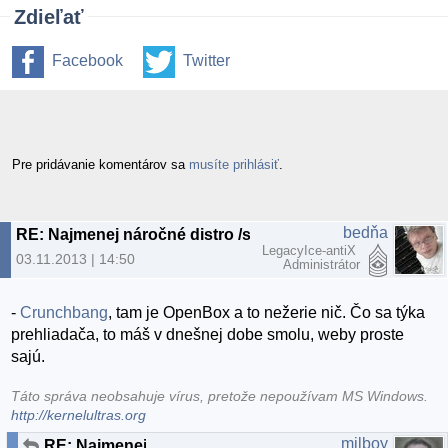
Zdieľať
Facebook
Twitter
Pre pridávanie komentárov sa
musíte prihlásiť
.
bedňa
RE: Najmenej náročné distro /starý ntb/
LegacyIce-antiX
03.11.2013 | 14:50
Administrátor
-
Crunchbang
, tam je OpenBox a to nežerie nič. Čo sa týka
prehliadača, to máš v dnešnej dobe smolu, weby proste
sajú.
Táto správa neobsahuje vírus, pretože nepoužívam MS Windows.
http://kernelultras.org
milboy
RE: Najmenej náročné distro /starý ntb/