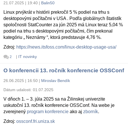
21.07.2025 | 19:40
|
Balin50
Linux prvýkrát v histórii prekročil 5 % podiel na trhu s
desktopovými počítačmi v USA . Podľa globálnych štatistík
spoločnosti StatCounter za jún 2025 má Linux teraz 5,04 %
podiel na trhu s desktopovými počítačmi, čím prekonal
kategóriu „ Neznámy “, ktorá predstavuje 4,76 %.
Zdroj:
https://news.itsfoss.com/linux-desktop-usage-usa/
|
IT novinky
2
O konferencii 13. ročník konferencie OSSConf
26.06.2025 | 16:50
|
Miroslav Bendík
Dátum udalosti:
01.07.2025
V dňoch 1. – 3. júla 2025 sa na Žilinskej univerzite
uskutoční 13. ročník konferencie OSSConf. Na webe je
zverejnený
program konferencie
ako aj
zborník
.
Zdroj:
ossconf.fri.uniza.sk