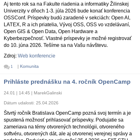
Aj tento rok sa na Fakulte riadenia a informatiky Žilinskej
Univerzity v dňoch 1-3. júla 2026 bude konať konferencia
OSSConf. Príspevky budú zaradené v sekciách: Open AI,
LATEX, R a ich priatelia, Vývoj OSS, OSS vo vzdelávaní,
Open GIS & Open Data, Open Hardware a
Kyberbezpečnosť. Vlastné príspevky je možné registrovať
do 10. júna 2026. Tešíme sa na Vašu návštevu.
Zdroj:
Web konferencie
|
Komunita
1
Prihláste prednášku na 4. ročník OpenCamp
24.01 | 14:45
|
MarekGalinski
Dátum udalosti:
25.04.2026
Štvrtý ročník Bratislava OpenCamp pozná svoj termín a je
spustená možnosť prihlasovať príspevky. Podujatie sa
zameriava na témy otvorených technológii, otvoreného
softvéru, otvorených dát, ale aj otvorenej verejnej správy a