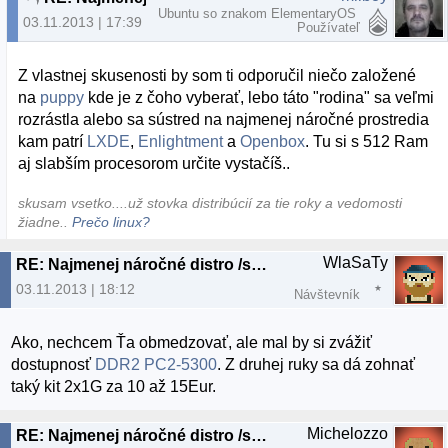
Ubuntu so znakom ElementaryOS
03.11.2013 | 17:39
Používateľ
Z vlastnej skusenosti by som ti odporučil niečo založené
na
puppy
kde je z čoho vyberať, lebo táto "rodina" sa veľmi
rozrástla alebo sa sústred na najmenej náročné prostredia
kam patrí
LXDE
,
Enlightment
a
Openbox
. Tu si s 512 Ram
aj slabším procesorom určite vystačíš..
skusam vsetko....už stovka distribúcií za tie roky a vedomosti
žiadne..
Prečo linux?
WlaSaTy
RE: Najmenej náročné distro /starý ntb/
03.11.2013 | 18:12
Návštevník
Ako, nechcem Ťa obmedzovať, ale mal by si zvážiť
dostupnosť
DDR2 PC2-5300
. Z druhej ruky sa dá zohnať
taký kit 2x1G za 10 až 15Eur.
Michelozzo
RE: Najmenej náročné distro /starý ntb/