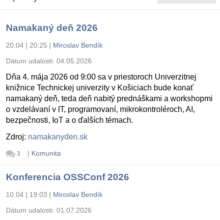
Namakaný deň 2026
20.04 | 20:25
|
Miroslav Bendík
Dátum udalosti:
04.05.2026
Dňa 4. mája 2026 od 9:00 sa v priestoroch Univerzitnej
knižnice Technickej univerzity v Košiciach bude konať
namakaný deň, teda deň nabitý prednáškami a workshopmi
o vzdelávaní v IT, programovaní, mikrokontroléroch, AI,
bezpečnosti, IoT a o ďalších témach.
Zdroj:
namakanyden.sk
|
Komunita
3
Konferencia OSSConf 2026
10.04 | 19:03
|
Miroslav Bendík
Dátum udalosti:
01.07.2026