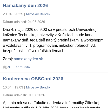
Namakaný deň 2026
20.04 | 20:25
|
Miroslav Bendík
Dátum udalosti:
04.05.2026
Dňa 4. mája 2026 od 9:00 sa v priestoroch Univerzitnej
knižnice Technickej univerzity v Košiciach bude konať
namakaný deň, teda deň nabitý prednáškami a workshopmi
o vzdelávaní v IT, programovaní, mikrokontroléroch, AI,
bezpečnosti, IoT a o ďalších témach.
Zdroj:
namakanyden.sk
|
Komunita
3
Konferencia OSSConf 2026
10.04 | 19:03
|
Miroslav Bendík
Dátum udalosti:
01.07.2026
Aj tento rok sa na Fakulte riadenia a informatiky Žilinskej