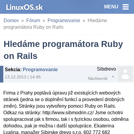
MENU
Domov
Fórum
Programovanie
Hledáme
programátora Ruby on Rails
Hledáme programátora Ruby
on Rails
Sibdrevo
Sekcia
:
Programovanie
13.12.2013 | 14:45
Návštevník
Firma z Prahy poptává úpravu již existujících webových
stránek (jedna se o doplnění funkcí a provedení drobných
změn). Stránky jsou vytvořeny pomoci Ruby on Rails.
Odkaz na stránky: http://www.sibmodrin.cz/ Jsme ochotni
spolupracovat jak s firmou, tak i s fyzickou osobou, odměna
dohodou, pak je možna i další spolupráce. Ekaterina
Lyalina, manažer Sibirske drevo s.r.o. 602 772 682