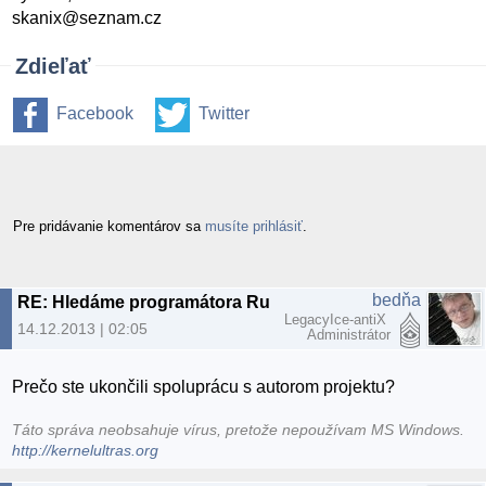
skanix@seznam.cz
Zdieľať
Facebook
Twitter
Pre pridávanie komentárov sa
musíte prihlásiť
.
bedňa
RE: Hledáme programátora Ruby on Rails
LegacyIce-antiX
14.12.2013 | 02:05
Administrátor
Prečo ste ukončili spoluprácu s autorom projektu?
Táto správa neobsahuje vírus, pretože nepoužívam MS Windows.
http://kernelultras.org