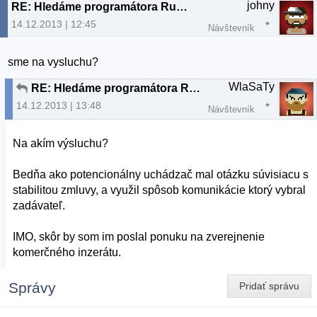
johny
RE: Hledáme programátora Ruby on Rails
14.12.2013 | 12:45
Návštevník
sme na vysluchu?
WlaSaTy
RE: Hledáme programátora Ruby on Rails
14.12.2013 | 13:48
Návštevník
Na akím výsluchu?
Bedňa ako potencionálny uchádzač mal otázku súvisiacu s
stabilitou zmluvy, a využil spôsob komunikácie ktorý vybral
zadávateľ.
IMO, skôr by som im poslal ponuku na zverejnenie
komerčného inzerátu.
Správy
Pridať správu