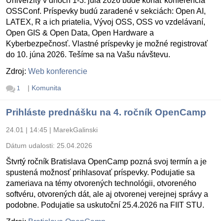
Univerzity v dňoch 1-3. júla 2026 bude konať konferencia
OSSConf. Príspevky budú zaradené v sekciách: Open AI,
LATEX, R a ich priatelia, Vývoj OSS, OSS vo vzdelávaní,
Open GIS & Open Data, Open Hardware a
Kyberbezpečnosť. Vlastné príspevky je možné registrovať
do 10. júna 2026. Tešíme sa na Vašu návštevu.
Zdroj:
Web konferencie
|
Komunita
1
Prihláste prednášku na 4. ročník OpenCamp
24.01 | 14:45
|
MarekGalinski
Dátum udalosti:
25.04.2026
Štvrtý ročník Bratislava OpenCamp pozná svoj termín a je
spustená možnosť prihlasovať príspevky. Podujatie sa
zameriava na témy otvorených technológii, otvoreného
softvéru, otvorených dát, ale aj otvorenej verejnej správy a
podobne. Podujatie sa uskutoční 25.4.2026 na FIIT STU.