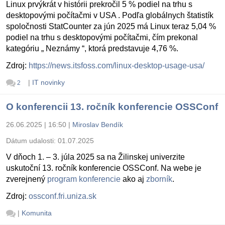
Linux prvýkrát v histórii prekročil 5 % podiel na trhu s
desktopovými počítačmi v USA . Podľa globálnych štatistík
spoločnosti StatCounter za jún 2025 má Linux teraz 5,04 %
podiel na trhu s desktopovými počítačmi, čím prekonal
kategóriu „ Neznámy “, ktorá predstavuje 4,76 %.
Zdroj:
https://news.itsfoss.com/linux-desktop-usage-usa/
|
IT novinky
2
O konferencii 13. ročník konferencie OSSConf
26.06.2025 | 16:50
|
Miroslav Bendík
Dátum udalosti:
01.07.2025
V dňoch 1. – 3. júla 2025 sa na Žilinskej univerzite
uskutoční 13. ročník konferencie OSSConf. Na webe je
zverejnený
program konferencie
ako aj
zborník
.
Zdroj:
ossconf.fri.uniza.sk
|
Komunita