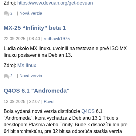
Zdroj:
https://www.devuan.org/get-devuan
|
Nová verzia
2
MX-25 “Infinity” beta 1
22.09.2025 | 08:40
|
redhawk1975
Ludia okolo MX linuxu uvolnili na testovanie prvé ISO MX
linuxu postavené na Debian 13.
Zdroj:
MX linux
|
Nová verzia
2
Q4OS 6.1 "Andromeda"
12.09.2025 | 22:07
|
Pavel
Bola vydaná nová verzia distribúcie
Q4OS
6.1
"Andromeda", ktorá vychádza z Debianu 13.1 Trixie s
desktopom Plasma alebo Trinity. Bude k dispozícii len pre
64 bit architektúru, pre 32 bit sa odporúča staršia verzia