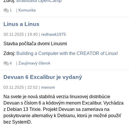
Zdroj:
Bratislava OpenCamp
|
Komunita
1
Linus a Linus
30.11.2025 | 19:40
|
redhawk1975
Stavba počítača dvomi Linusmi
Zdroj:
Building a Computer with the CREATOR of Linux!
|
Zaujímavý článok
8
Devuan 6 Excalibur je vydaný
03.11.2025 | 22:52
|
menom
Na svete je nová stabilná verzia linuxovej distribúcie
Devuan s číslom 6 a kódovým menom Excalibur. Vychádza
z Debian 13 Trixie. Projekt Devuan sa zameriava na
poskytovanie alternatívy k Debianu, ktorú je možné použiť
bez SystemD.